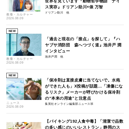
世界を見ています『動物哲学物語 ナイ
ス実存』ドリアン助川×俵 万智
ドリアン助川
教養・カルチャー
2026.08.09
NEW
「過去と現在の「接点」を探して」『ハ
ヤブサ消防団 森へつづく道』池井戸 潤
インタビュー
池井戸潤
教養・カルチャー
2026.08.09
NEW
「保冷剤は直接皮膚に当てないで。水疱
ができた人も」X投稿が話題…「凍傷にな
るリスク」メーカーが呼びかける保冷剤
の“本来の用途”と注意点
ニュース
集英社オンライン編集部ニュース班
2026.08.09
【バイキング192人食中毒】「清潔で品数
の多い感じのいいレストラン」静岡のス