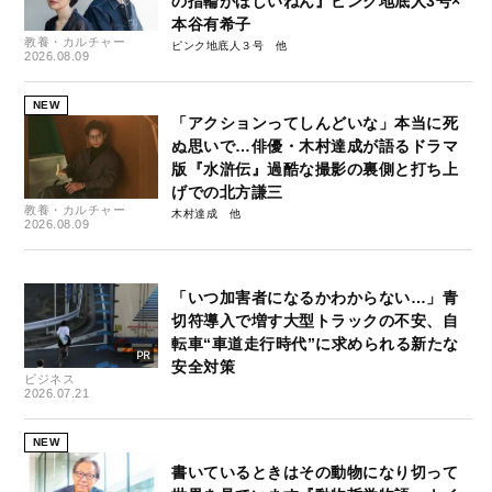
の指輪がほしいねん』ピンク地底人3号×
本谷有希子
教養・カルチャー
ピンク地底人３号
2026.08.09
NEW
「アクションってしんどいな」本当に死
ぬ思いで…俳優・木村達成が語るドラマ
版『水滸伝』過酷な撮影の裏側と打ち上
げでの北方謙三
教養・カルチャー
木村達成
2026.08.09
「いつ加害者になるかわからない…」青
切符導入で増す大型トラックの不安、自
転車“車道走行時代”に求められる新たな
安全対策
ビジネス
2026.07.21
NEW
書いているときはその動物になり切って