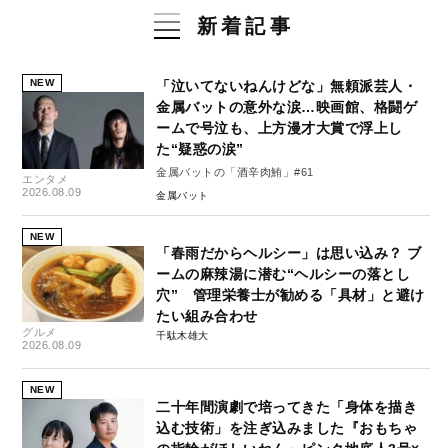
新着記事
NEW
「泣いてないねんけどな」無頼派芸人・
金属バットの意外な涙…映画館、格闘ゲ
ームで号泣も、上方漫才大賞で浮上し
た“疑惑の涙”
金属バットの「酒辛肉鮪」#61
エンタメ
2026.08.09
金属バット
NEW
「春雨だからヘルシー」は思い込み？ ブ
ームの麻辣湯に潜む“ヘルシーの落とし
穴” 管理栄養士が勧める「具材」と避け
たい組み合わせ
グルメ
千駄木雄大
2026.08.09
NEW
二十年間演劇で培ってきた「身体を描き
込む技術」を注ぎ込みました『おもちゃ