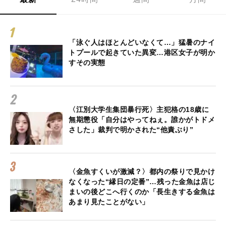
「泳ぐ人はほとんどいなくて…」猛暑のナイ
トプールで起きていた異変…港区女子が明か
すその実態
〈江別大学生集団暴行死〉主犯格の18歳に
無期懲役「自分はやってねぇ。誰かがトドメ
さした」裁判で明かされた“他責ぶり”
〈金魚すくいが激減？〉都内の祭りで見かけ
なくなった“縁日の定番”…残った金魚は店じ
まいの後どこへ行くのか「長生きする金魚は
あまり見たことがない」