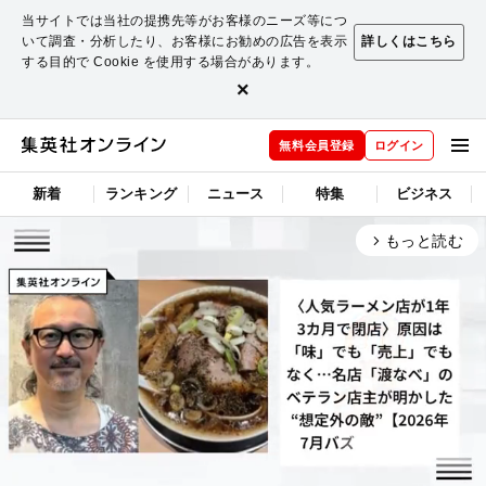
当サイトでは当社の提携先等がお客様のニーズ等につ
いて調査・分析したり、お客様にお勧めの広告を表示
詳しくはこちら
する目的で Cookie を使用する場合があります。
×
無料会員登録
ログイン
新着
ランキング
ニュース
特集
ビジネス
もっと読む
arrow_forward_ios