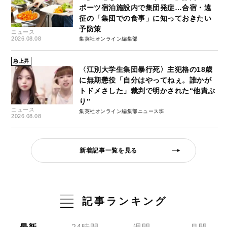
ポーツ宿泊施設内で集団発症…合宿・遠
征の「集団での食事」に知っておきたい
予防策
ニュース
2026.08.08
集英社オンライン編集部
急上昇
〈江別大学生集団暴行死〉主犯格の18歳
に無期懲役「自分はやってねぇ。誰かが
トドメさした」裁判で明かされた“他責ぶ
り”
ニュース
集英社オンライン編集部ニュース班
2026.08.08
新着記事一覧を見る
記事ランキング