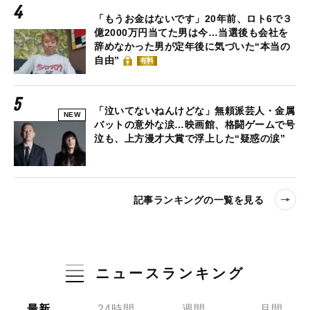
「もうお金はないです」20年前、ロト6で３
億2000万円当てた男は今…当選後も会社を
辞めなかった男が定年後に気づいた“本当の
自由”
有料
「泣いてないねんけどな」無頼派芸人・金属
NEW
バットの意外な涙…映画館、格闘ゲームで号
泣も、上方漫才大賞で浮上した“疑惑の涙”
記事ランキングの一覧を見る
ニュースランキング
最新
24時間
週間
月間