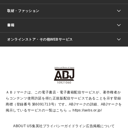
取材・ファッション
少年マンガ
週刊少年ジャンプ
書籍
ファッション・美容
青年マンガ
ジャンプSQ.
Seventeen
週刊ヤングジャンプ
オンラインストア・その他WEBサービス
文芸・文庫・総合
芸能・情報・スポーツ
少女マンガ
Vジャンプ
non-no Web
ヤングジャンプ定期購読デジタル
すばる
Myojo
オンラインストア
りぼん
学芸・ノンフィクション・新書
最強ジャンプ
女性マンガ
@BAILA
ヤンジャン＋
小説すばる
週プレNEWS
マーガレット
集英社OTOコンテンツ
集英社 学芸編集部
少年ジャンプ＋
その他WEBサービス
クッキー
ライトノベル・ノベライズ
MAQUIA ONLINE
となりのヤングジャンプ
集英社 文芸ステーション
週プレ グラジャパ！
別冊マーガレット
SHUEISHA MANGA-ART HERITAGE
集英社 ビジネス書
ゼブラック
ココハナ
SHUEISHA ADNAVI
SPUR.JP
集英社Webマガジン Cobalt
グランドジャンプ
web 集英社文庫
キッズ
web Sportiva
マンガMee
ジャンプキャラクターズストア
集英社新書
ジャンプルーキー！
月刊オフィスユー
ＡＢＪマークは、この電子書店・電子書籍配信サービスが、著作権者か
EDITOR'S LAB
LEE
集英社オレンジ文庫
ウルトラジャンプ
青春と読書
パラスポ＋！
らコンテンツ使用許諾を得た正規版配信サービスであることを示す登録
集英社みらい文庫
リマコミ＋
HAPPY PLUS STORE
集英社新書プラス
ジャンプTOON
商標（登録番号 第6091713号）です。ABJマークの詳細、ABJマークを
Marisol
シフォン文庫
アジア人物史
S-KIDS.LAND
マンガMeets
掲示しているサービスの一覧はこちら →
https://aebs.or.jp/
shueisha vox
よみタイ
S-MANGA
Web éclat
ダッシュエックス文庫
LEEマルシェ
kotoba
集英社ジャンプリミックス
ABOUT US
集英社プライバシーガイドライン
広告掲載について
T JAPAN:The New York Times Style Magazine
JUMP j BOOKS