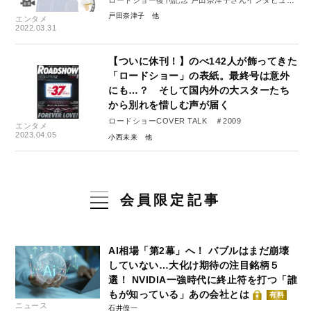
①
戸田奈津子
エンタメ
私の人生を激変させた映画とスター
2022.03.31
【ついに休刊！】のべ142人が飾ってきた
「ロードショー」の表紙。最終号は意外
にも…？ そして国内外の大スターたち
から別れを惜しむ声が届く
ロードショーCOVER TALK ＃2009
エンタメ
2023.04.05
小西未来
会員限定記事
AI相場「第2幕」へ！ バブルはまだ崩壊
していない…大化け期待の注目銘柄５
選！ NVIDIA一強時代に終止符を打つ「誰
もが知っている」あの会社とは
有料
ニュース
石井僚一