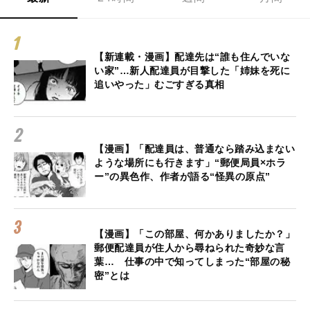
【新連載・漫画】配達先は“誰も住んでいな
い家”…新人配達員が目撃した「姉妹を死に
追いやった」むごすぎる真相
【漫画】「配達員は、普通なら踏み込まない
ような場所にも行きます」“郵便局員×ホラ
ー”の異色作、作者が語る“怪異の原点”
【漫画】「この部屋、何かありましたか？」
郵便配達員が住人から尋ねられた奇妙な言
葉… 仕事の中で知ってしまった“部屋の秘
密”とは