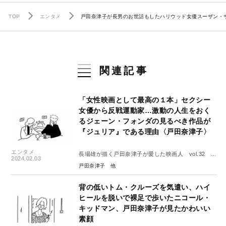
TOP
エンタメ
戸田奈津子が長男のお世話もしたハリウッド女優スーザン・
関連記事
「女性映画として最高の１本」セクシー
女優から反戦運動家…激動の人生をおく
るジェーン・フォンダの見るべき作品が
『ジュリア』である理由〈戸田奈津子〉
エンタメ
長場雄が描く戸田奈津子が愛した映画人 vol.32 ジ
2024.02.03
ェーン・フォンダ
戸田奈津子
背の低いトム・クルーズを気遣い、ハイ
ヒールを脱いで裸足で歩いたニコール・
キッドマン、戸田奈津子が見たかわいい
素顔