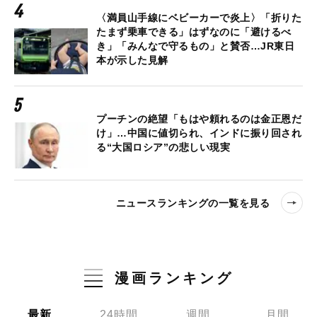
〈満員山手線にベビーカーで炎上〉「折りた
たまず乗車できる」はずなのに「避けるべ
き」「みんなで守るもの」と賛否…JR東日
本が示した見解
プーチンの絶望「もはや頼れるのは金正恩だ
け」…中国に値切られ、インドに振り回され
る“大国ロシア”の悲しい現実
ニュースランキングの一覧を見る
漫画ランキング
最新
24時間
週間
月間