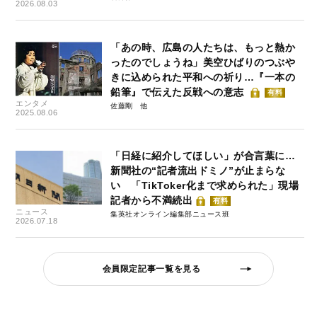
2026.08.03
「あの時、広島の人たちは、もっと熱か
ったのでしょうね」美空ひばりのつぶや
きに込められた平和への祈り…『一本の
鉛筆』で伝えた反戦への意志
有料
エンタメ
佐藤剛
2025.08.06
「日経に紹介してほしい」が合言葉に…
新聞社の“記者流出ドミノ”が止まらな
い 「TikToker化まで求められた」現場
記者から不満続出
有料
ニュース
集英社オンライン編集部ニュース班
2026.07.18
会員限定記事一覧を見る