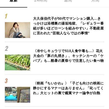
最新
24時間
週間
月間
大久保佳代子が50代でマンション購入…き
っかけは浴槽裏の湯垢地獄、「レギュラー番
組が多いほどローンを組みやすい」不動産屋
に言われた“芸能人ならではの事情”
〈冷やしキュウリで510人食中毒も…〉花火
大会の「豚の丸焼き」、キッチンカーの「ケ
バブ」も…酷暑の夏祭りで注意したい食べ物
〈映画『ちいかわ』〉「子ども向けの映画に
静かにするマナーはありません」「叱ってく
れ」大ヒットの裏で鑑賞マナー論争が白熱