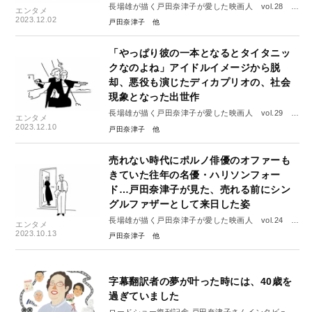
長場雄が描く戸田奈津子が愛した映画人 vol.28 ニ
エンタメ
コール・キッドマン
2023.12.02
戸田奈津子
「やっぱり彼の一本となるとタイタニッ
クなのよね」アイドルイメージから脱
却、悪役も演じたディカプリオの、社会
現象となった出世作
長場雄が描く戸田奈津子が愛した映画人 vol.29 レ
エンタメ
オナルド・ディカプリオ
2023.12.10
戸田奈津子
売れない時代にポルノ俳優のオファーも
きていた往年の名優・ハリソンフォー
ド…戸田奈津子が見た、売れる前にシン
グルファザーとして来日した姿
長場雄が描く戸田奈津子が愛した映画人 vol.24 ハ
エンタメ
リソン・フォード
2023.10.13
戸田奈津子
字幕翻訳者の夢が叶った時には、40歳を
過ぎていました
ロードショー復刊記念 戸田奈津子さんインタビュー