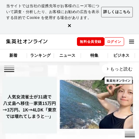
当サイトでは当社の提携先等がお客様のニーズ等につ
いて調査・分析したり、お客様にお勧めの広告を表示
詳しくはこちら
する目的で Cookie を使用する場合があります。
×
無料会員登録
ログイン
新着
ランキング
ニュース
特集
ビジネス
もっと読む
arrow_forward_ios