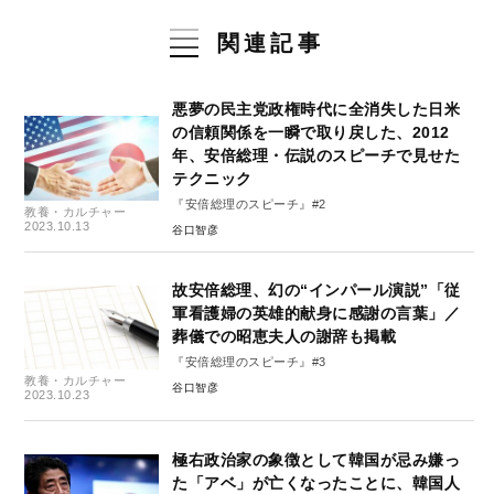
関連記事
悪夢の民主党政権時代に全消失した日米
の信頼関係を一瞬で取り戻した、2012
年、安倍総理・伝説のスピーチで見せた
テクニック
『安倍総理のスピーチ』#2
教養・カルチャー
2023.10.13
谷口智彦
故安倍総理、幻の“インパール演説”「従
軍看護婦の英雄的献身に感謝の言葉」／
葬儀での昭恵夫人の謝辞も掲載
『安倍総理のスピーチ』#3
教養・カルチャー
谷口智彦
2023.10.23
極右政治家の象徴として韓国が忌み嫌っ
た「アベ」が亡くなったことに、韓国人