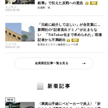
鉛筆』で伝えた反戦への意志
有料
エンタメ
佐藤剛
2025.08.06
「日経に紹介してほしい」が合言葉に…
新聞社の“記者流出ドミノ”が止まらな
い 「TikToker化まで求められた」現場
記者から不満続出
有料
ニュース
集英社オンライン編集部ニュース班
2026.07.18
会員限定記事一覧を見る
新着記事
NEW
〈満員山手線にベビーカーで炎上〉「折