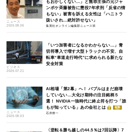
もおかしくない…」と無罪主張の元ジャ
ンポケ斉藤被告に懲役7年求刑「反省の情
もない」被害を訴える女性は「ハニトラ
扱いされ…絶対許せない」
ニュース
2026.08.06
集英社オンライン編集部ニュース班
「いつ加害者になるかわからない…」青
切符導入で増す大型トラックの不安、自
転車“車道走行時代”に求められる新たな
安全対策
ビジネス
2026.07.21
AI相場「第2幕」へ！ バブルはまだ崩壊
していない…大化け期待の注目銘柄５
選！ NVIDIA一強時代に終止符を打つ「誰
もが知っている」あの会社とは
有料
ニュース
石井僚一
2026.08.03
〈逆転＆勝ち越しの44.5％は7回以降〉7