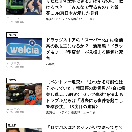
りたたまず乗車できる」はずなのに「避
けるべき」「みんなで守るもの」と賛
否…JR東日本が示した見解
ニュース
集英社オンライン編集部ニュース班
2026.08.06
NEW
ドラッグストアの「スーパー化」は物価
高の救世主になるか？ 新業態「ドラッ
グ＆フード型店舗」が見据える勝算と死
角
ビジネス
不破聡
2026.08.06
NEW
〈ベントレー追突〉「ぶつかる可能性は
分かっていた」韓国籍の刺青男が7台に衝
突し逃走…SNSで“セレブ生活”を演出も
トラブルだらけ「過去にも事件を起こし
警察沙汰」《3度目の逮捕》
ニュース
2026.08.06
集英社オンライン編集部ニュース班
急上昇
「ロケバスはスタッフがいつ戻ってきて