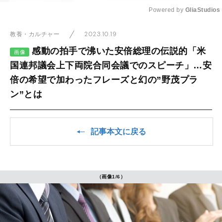
Powered by 
GliaStudios
Mute
2023.10.19
教養・カルチャー
感動の拍手で沸いた安倍総理の伝説的「米
画像
国連邦議会上下両院合同会議でのスピーチ」…安
倍の希望で加わったフレーズと幻の”野茂プラ
ン”とは
記事本文に戻る
（画像1/6）