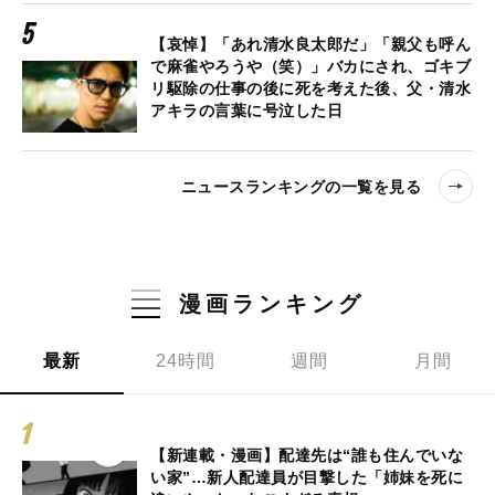
【哀悼】「あれ清水良太郎だ」「親父も呼ん
で麻雀やろうや（笑）」バカにされ、ゴキブ
リ駆除の仕事の後に死を考えた後、父・清水
アキラの言葉に号泣した日
ニュースランキングの一覧を見る
漫画ランキング
最新
24時間
週間
月間
【新連載・漫画】配達先は“誰も住んでいな
い家”…新人配達員が目撃した「姉妹を死に