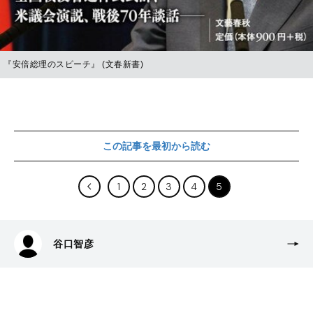
『安倍総理のスピーチ』 (文春新書)
この記事を最初から読む
1
2
3
4
5
谷口智彦