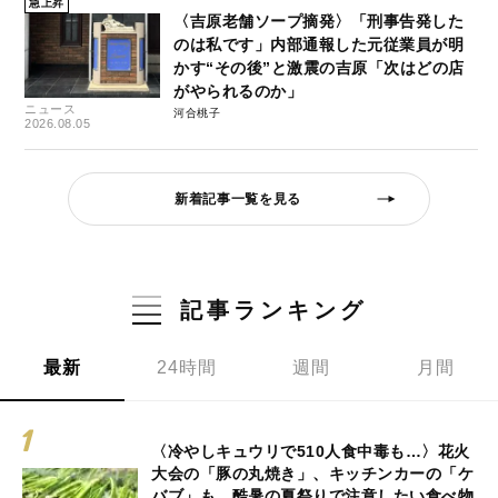
急上昇
〈吉原老舗ソープ摘発〉「刑事告発した
のは私です」内部通報した元従業員が明
かす“その後”と激震の吉原「次はどの店
がやられるのか」
ニュース
河合桃子
2026.08.05
新着記事一覧を見る
記事ランキング
最新
24時間
週間
月間
〈冷やしキュウリで510人食中毒も…〉花火
大会の「豚の丸焼き」、キッチンカーの「ケ
バブ」も…酷暑の夏祭りで注意したい食べ物