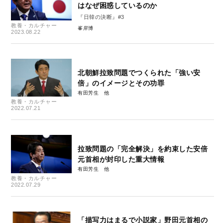
はなぜ困惑しているのか
『日韓の決断』#3
教養・カルチャー
峯岸博
2023.08.22
北朝鮮拉致問題でつくられた「強い安
倍」のイメージとその功罪
有田芳生
教養・カルチャー
2022.07.21
拉致問題の「完全解決」を約束した安倍
元首相が封印した重大情報
有田芳生
教養・カルチャー
2022.07.29
「描写力はまるで小説家」野田元首相の