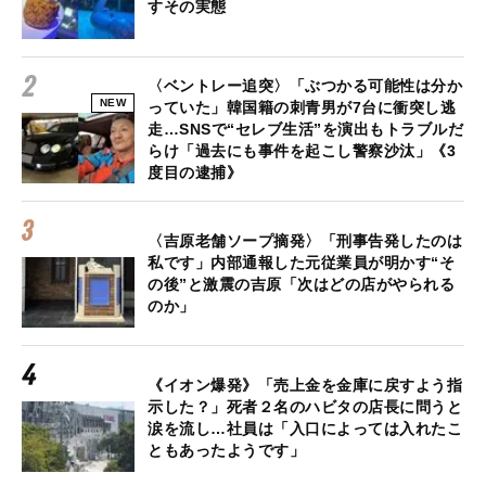
すその実態
〈ベントレー追突〉「ぶつかる可能性は分か
NEW
っていた」韓国籍の刺青男が7台に衝突し逃
走…SNSで“セレブ生活”を演出もトラブルだ
らけ「過去にも事件を起こし警察沙汰」《3
度目の逮捕》
〈吉原老舗ソープ摘発〉「刑事告発したのは
私です」内部通報した元従業員が明かす“そ
の後”と激震の吉原「次はどの店がやられる
のか」
《イオン爆発》「売上金を金庫に戻すよう指
示した？」死者２名のハビタの店長に問うと
涙を流し…社員は「入口によっては入れたこ
ともあったようです」