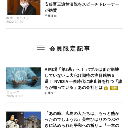
安倍晋三追悼演説をスピーチトレーナー
が絶賛
千葉佳織
教養・カルチャー
2022.10.29
会員限定記事
AI相場「第2幕」へ！ バブルはまだ崩壊
していない…大化け期待の注目銘柄５
選！ NVIDIA一強時代に終止符を打つ「誰
もが知っている」あの会社とは
有料
ニュース
石井僚一
2026.08.03
「あの時、広島の人たちは、もっと熱か
ったのでしょうね」美空ひばりのつぶや
きに込められた平和への祈り…『一本の