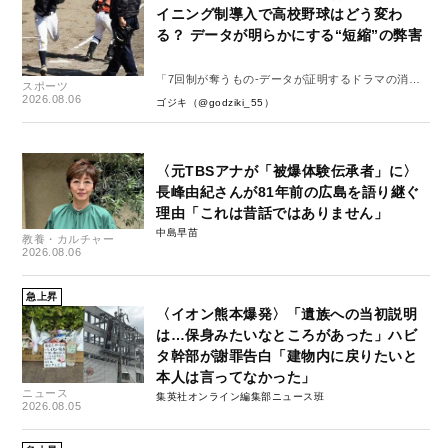
イニング制導入で高校野球はどう変わ
る？ データが明らかにする“短縮”の弊害
「7回制が奪うもの-データが証明するドラマの消
スポーツ
失-」
2026.08.06
ゴジキ（@godziki_55）
〈元TBSアナが「被爆体験伝承者」に〉
長峰由紀さんが81年前の広島を語り継ぐ
理由「これは昔話ではありません」
中島早苗
教養・カルチャー
2026.08.06
急上昇
〈イオン熊本爆発〉「遺族への当初説明
は…保身みたいなところがあった」ハビ
タ幹部が謝罪告白「建物内に戻りたいと
本人は言ってなかった」
ニュース
集英社オンライン編集部ニュース班
2026.08.05