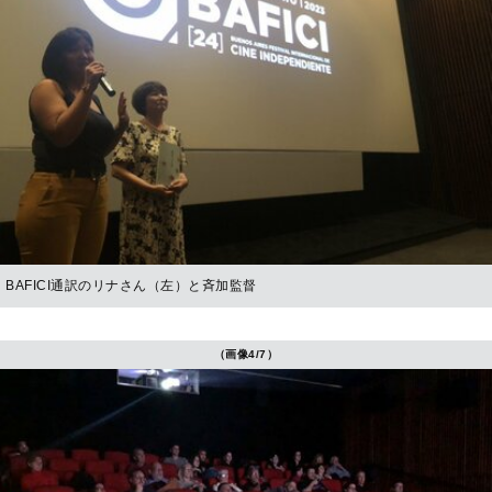
BAFICI通訳のリナさん（左）と斉加監督
（画像4/7）