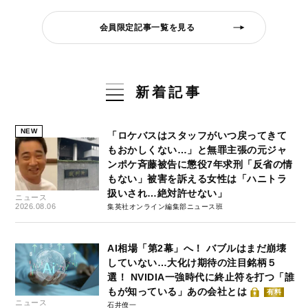
会員限定記事一覧を見る
新着記事
NEW
「ロケバスはスタッフがいつ戻ってきて
もおかしくない…」と無罪主張の元ジャ
ンポケ斉藤被告に懲役7年求刑「反省の情
もない」被害を訴える女性は「ハニトラ
扱いされ…絶対許せない」
ニュース
2026.08.06
集英社オンライン編集部ニュース班
AI相場「第2幕」へ！ バブルはまだ崩壊
していない…大化け期待の注目銘柄５
選！ NVIDIA一強時代に終止符を打つ「誰
もが知っている」あの会社とは
有料
ニュース
石井僚一