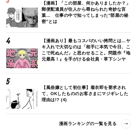
【漫画】「この部屋、何かありましたか？」
郵便配達員が住人から尋ねられた奇妙な言
葉… 仕事の中で知ってしまった“部屋の秘
密”とは
【漫画あり】最もコスパのいい拷問とは…ヤ
キ入れで大切なのは「相手に本気で今日、こ
こで死ぬんだ」と思わせること。問題作『地
元最高！』を手がける会社員・草下シンヤ
【風俗嬢として初仕事】着衣即を要求され
て、OKしたもののお客さまにマジギレした
理由は!? (4)
漫画ランキングの一覧を見る