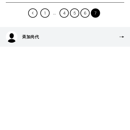
1
4
5
6
7
斉加尚代