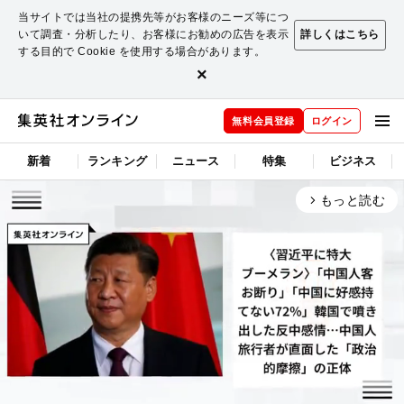
当サイトでは当社の提携先等がお客様のニーズ等につ
いて調査・分析したり、お客様にお勧めの広告を表示
詳しくはこちら
する目的で Cookie を使用する場合があります。
×
無料会員登録
ログイン
新着
ランキング
ニュース
特集
ビジネス
もっと読む
arrow_forward_ios