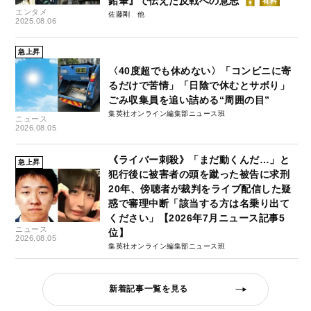
鉛筆』で伝えた反戦への意志
有料
エンタメ
佐藤剛
2025.08.06
急上昇
〈40度超でも休めない〉「コンビニに寄
るだけで苦情」「日陰で休むとサボり」
ごみ収集員を追い詰める“周囲の目”
集英社オンライン編集部ニュース班
ニュース
2026.08.05
《ライバー刺殺》「まだ動くんだ…」と
急上昇
犯行後に被害者の頭を蹴った被告に求刑
20年、傍聴者が裁判をライブ配信した疑
惑で審理中断「該当する方は名乗り出て
ください」【2026年7月ニュース記事5
ニュース
位】
2026.08.05
集英社オンライン編集部ニュース班
新着記事一覧を見る