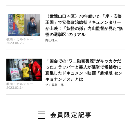
〈衆院山口４区〉70年続いた「岸・安倍
王国」で安倍政治総括ドキュメンタリー
が上映！『妖怪の孫』内山監督が見た”妖
怪の選挙区”のリアル
教養・カルチャー
内山雄人
2023.04.26
「国会での“ワニ動画視聴”がキッカケだ
った」ラッパーと芸人が選挙で候補者に
直撃したドキュメント映画『劇場版 セン
キョナンデス』とは
教養・カルチャー
プチ鹿島
2023.02.14
会員限定記事