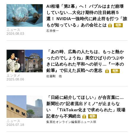
AI相場「第2幕」へ！ バブルはまだ崩壊
していない…大化け期待の注目銘柄５
選！ NVIDIA一強時代に終止符を打つ「誰
もが知っている」あの会社とは
有料
ニュース
石井僚一
2026.08.03
「あの時、広島の人たちは、もっと熱か
ったのでしょうね」美空ひばりのつぶや
きに込められた平和への祈り…『一本の
鉛筆』で伝えた反戦への意志
有料
エンタメ
佐藤剛
2025.08.06
「日経に紹介してほしい」が合言葉に…
新聞社の“記者流出ドミノ”が止まらな
い 「TikToker化まで求められた」現場
記者から不満続出
有料
ニュース
集英社オンライン編集部ニュース班
2026.07.18