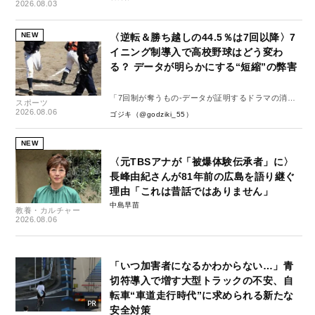
2026.08.03
NEW
〈逆転＆勝ち越しの44.5％は7回以降〉7
イニング制導入で高校野球はどう変わ
る？ データが明らかにする“短縮”の弊害
「7回制が奪うもの-データが証明するドラマの消
スポーツ
失-」
2026.08.06
ゴジキ（@godziki_55）
NEW
〈元TBSアナが「被爆体験伝承者」に〉
長峰由紀さんが81年前の広島を語り継ぐ
理由「これは昔話ではありません」
中島早苗
教養・カルチャー
2026.08.06
「いつ加害者になるかわからない…」青
切符導入で増す大型トラックの不安、自
転車“車道走行時代”に求められる新たな
安全対策