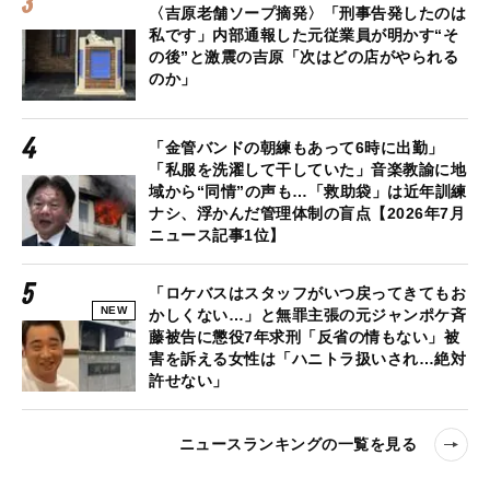
〈吉原老舗ソープ摘発〉「刑事告発したのは
私です」内部通報した元従業員が明かす“そ
の後”と激震の吉原「次はどの店がやられる
のか」
「金管バンドの朝練もあって6時に出勤」
「私服を洗濯して干していた」音楽教諭に地
域から“同情”の声も…「救助袋」は近年訓練
ナシ、浮かんだ管理体制の盲点【2026年7月
ニュース記事1位】
「ロケバスはスタッフがいつ戻ってきてもお
NEW
かしくない…」と無罪主張の元ジャンポケ斉
藤被告に懲役7年求刑「反省の情もない」被
害を訴える女性は「ハニトラ扱いされ…絶対
許せない」
ニュースランキングの一覧を見る