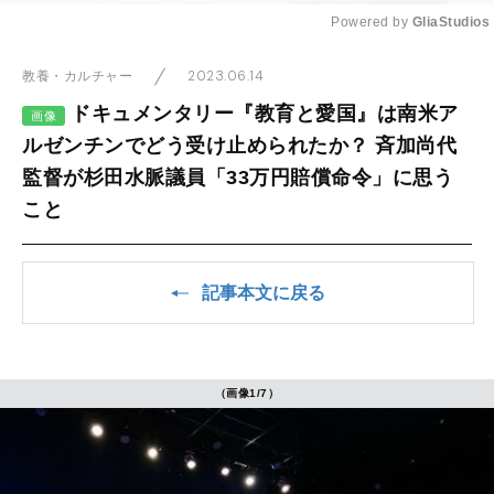
Powered by 
GliaStudios
Mute
2023.06.14
教養・カルチャー
ドキュメンタリー『教育と愛国』は南米ア
画像
ルゼンチンでどう受け止められたか？ 斉加尚代
監督が杉田水脈議員「33万円賠償命令」に思う
こと
記事本文に戻る
（画像1/7）