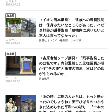
ビジネス
2026.07.21
急上昇
〈イオン熊本爆発〉「遺族への当初説明
は…保身みたいなところがあった」ハビ
タ幹部が謝罪告白「建物内に戻りたいと
本人は言ってなかった」
ニュース
集英社オンライン編集部ニュース班
2026.08.05
急上昇
〈吉原老舗ソープ摘発〉「刑事告発した
のは私です」内部通報した元従業員が明
かす“その後”と激震の吉原「次はどの店
がやられるのか」
ニュース
河合桃子
2026.08.05
「あの時、広島の人たちは、もっと熱か
ったのでしょうね」美空ひばりのつぶや
きに込められた平和への祈り…『一本の