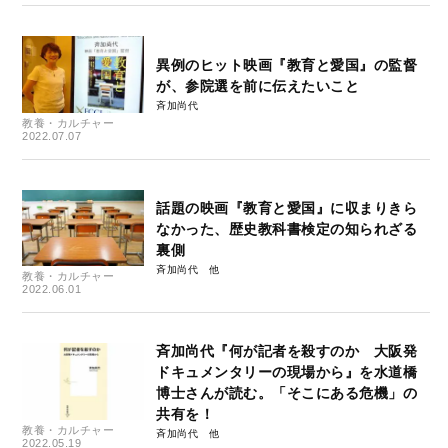
異例のヒット映画『教育と愛国』の監督
が、参院選を前に伝えたいこと
斉加尚代
教養・カルチャー
2022.07.07
話題の映画『教育と愛国』に収まりきら
なかった、歴史教科書検定の知られざる
裏側
斉加尚代
教養・カルチャー
2022.06.01
斉加尚代『何が記者を殺すのか 大阪発
ドキュメンタリーの現場から』を水道橋
博士さんが読む。「そこにある危機」の
共有を！
教養・カルチャー
斉加尚代
2022.05.19