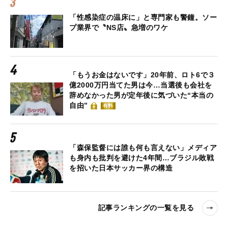
「性感染症の温床に」と専門家も警鐘。ソー
プ業界で〝NS店〟急増のワケ
「もうお金はないです」20年前、ロト6で３
億2000万円当てた男は今…当選後も会社を
辞めなかった男が定年後に気づいた“本当の
自由”
有料
「森保監督には誰も何も言えない」メディア
も身内も批判を避けた4年間…ブラジル敗戦
を招いた日本サッカー界の構造
記事ランキングの一覧を見る