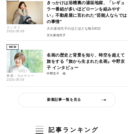
きっかけは浴槽裏の湯垢地獄、「レギュ
ラー番組が多いほどローンを組みやす
い」不動産屋に言われた“芸能人ならでは
の事情”
エンタメ
大久保佳代子のほどほどな毎日#22
2026.08.08
大久保佳代子
NEW
名画の歴史と背景を知り、時空を超えて
旅をする『旅から生まれた名画』中野京
子 インタビュー
中野京子
教養・カルチャー
2026.08.08
新着記事一覧を見る
記事ランキング