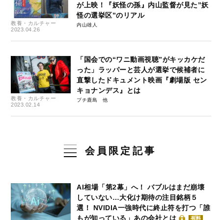
が上映！『妖怪の孫』内山監督が見た”妖
怪の選挙区”のリアル
教養・カルチャー
内山雄人
2023.04.26
「国会での“ワニ動画視聴”がキッカケだ
った」ラッパーと芸人が選挙で候補者に
直撃したドキュメント映画『劇場版 セン
キョナンデス』とは
教養・カルチャー
プチ鹿島
2023.02.14
会員限定記事
AI相場「第2幕」へ！ バブルはまだ崩壊
していない…大化け期待の注目銘柄５
選！ NVIDIA一強時代に終止符を打つ「誰
もが知っている」あの会社とは
有料