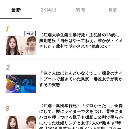
最新
24時間
週間
月間
NEW
〈江別大学生集団暴行死〉主犯格の18歳に
無期懲役「自分はやってねぇ。誰かがトドメ
さした」裁判で明かされた“他責ぶり”
「泳ぐ人はほとんどいなくて…」猛暑のナイ
トプールで起きていた異変…港区女子が明か
すその実態
〈江別・集団暴行死〉「グロかった…」全裸
にして、髪にライターで火をつけ、背中にタ
バコを押しつける様子も撮影…公判で明らか
になった壮絶リンチと女子2人の“陰キャ”時
代【2026 集英社オンライン上半期 スクー