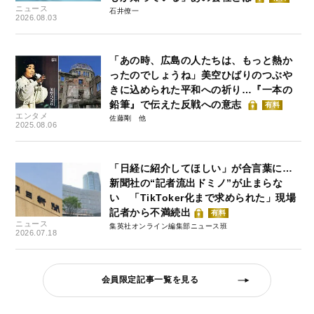
ニュース
石井僚一
2026.08.03
「あの時、広島の人たちは、もっと熱か
ったのでしょうね」美空ひばりのつぶや
きに込められた平和への祈り…『一本の
鉛筆』で伝えた反戦への意志
有料
エンタメ
佐藤剛
2025.08.06
「日経に紹介してほしい」が合言葉に…
新聞社の“記者流出ドミノ”が止まらな
い 「TikToker化まで求められた」現場
記者から不満続出
有料
ニュース
集英社オンライン編集部ニュース班
2026.07.18
会員限定記事一覧を見る