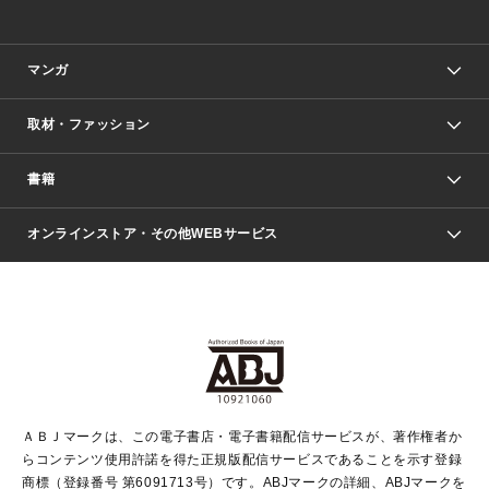
マンガ
取材・ファッション
少年マンガ
週刊少年ジャンプ
書籍
ファッション・美容
青年マンガ
ジャンプSQ.
Seventeen
週刊ヤングジャンプ
オンラインストア・その他WEBサービス
文芸・文庫・総合
芸能・情報・スポーツ
少女マンガ
Vジャンプ
non-no Web
ヤングジャンプ定期購読デジタル
すばる
Myojo
オンラインストア
りぼん
学芸・ノンフィクション・新書
最強ジャンプ
女性マンガ
@BAILA
ヤンジャン＋
小説すばる
週プレNEWS
マーガレット
集英社OTOコンテンツ
集英社 学芸編集部
少年ジャンプ＋
その他WEBサービス
クッキー
ライトノベル・ノベライズ
MAQUIA ONLINE
となりのヤングジャンプ
集英社 文芸ステーション
週プレ グラジャパ！
別冊マーガレット
SHUEISHA MANGA-ART HERITAGE
集英社 ビジネス書
ゼブラック
ココハナ
SHUEISHA ADNAVI
SPUR.JP
集英社Webマガジン Cobalt
グランドジャンプ
web 集英社文庫
キッズ
web Sportiva
マンガMee
ジャンプキャラクターズストア
集英社新書
ジャンプルーキー！
月刊オフィスユー
ＡＢＪマークは、この電子書店・電子書籍配信サービスが、著作権者か
EDITOR'S LAB
LEE
集英社オレンジ文庫
ウルトラジャンプ
青春と読書
パラスポ＋！
らコンテンツ使用許諾を得た正規版配信サービスであることを示す登録
集英社みらい文庫
リマコミ＋
HAPPY PLUS STORE
集英社新書プラス
ジャンプTOON
商標（登録番号 第6091713号）です。ABJマークの詳細、ABJマークを
Marisol
シフォン文庫