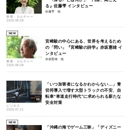
る』佐藤雫 インタビュー
佐藤雫
教養・カルチャー
2026.08.08
NEW
宮﨑駿の中心にある、世界を考えるため
の「問い」『宮﨑駿の詩学』赤坂憲雄 イ
ンタビュー
赤坂憲雄
教養・カルチャー
2026.08.08
「いつ加害者になるかわからない…」青
切符導入で増す大型トラックの不安、自
転車“車道走行時代”に求められる新たな
安全対策
ビジネス
2026.07.21
NEW
「沖縄の海でゲーム三昧」「ディズニー