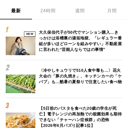
最新
24時間
週間
月間
大久保佳代子が50代でマンション購入…き
NEW
っかけは浴槽裏の湯垢地獄、「レギュラー番
組が多いほどローンを組みやすい」不動産屋
に言われた“芸能人ならではの事情”
〈冷やしキュウリで510人食中毒も…〉花火
大会の「豚の丸焼き」、キッチンカーの「ケ
バブ」も…酷暑の夏祭りで注意したい食べ物
【5日前のパスタを食べた20歳の学生が死
亡】電子レンジの再加熱での殺菌効果も期待
できない「チャーハン症候群」の恐怖
【2026年6月バズり記事1位】