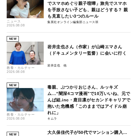
でスマホめぐり親子喧嘩」旅先でスマホ
を手放さない子ども、親はどうする？ 親
も見直したい3つのルール
ニュース
集英社オンライン編集部ニュース班
2026.08.08
NEW
岩井圭也さん（作家）が山崎エマさん
（ドキュメンタリー監督）に会いに行く
岩井圭也
教養・カルチャー
2026.08.08
NEW
毒親、ぶつかりおじさん、ルッキズ
ム…“闇深4コマ漫画”で10万いいね、元で
んぱ組.inc・鹿目凛がセカンドキャリアで
抱いた危機感「このままではアイドル崩
れに」
教養・カルチャー
2026.08.08
キムラ
大久保佳代子が50代でマンション購入…
NEW