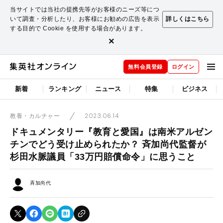
当サイトでは当社の提携先等がお客様のニーズ等につ
いて調査・分析したり、お客様にお勧めの広告を表示
詳しくはこちら
する目的で Cookie を使用する場合があります。
×
無料会員登録
ログイン
新着
ランキング
ニュース
特集
ビジネス
2023.06.14
教養・カルチャー
ドキュメンタリー『教育と愛国』は南米アルゼン
チンでどう受け止められたか？ 斉加尚代監督が
杉田水脈議員「33万円賠償命令」に思うこと
斉加尚代