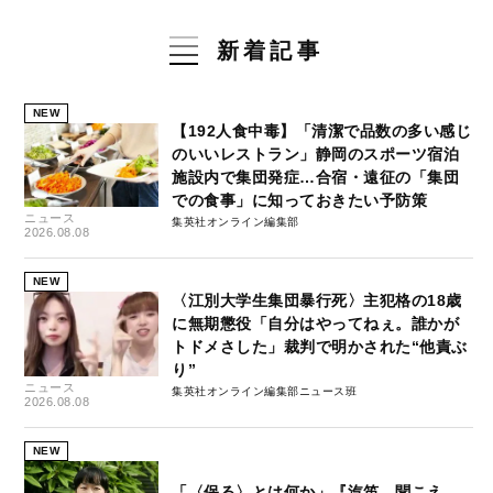
新着記事
NEW
【192人食中毒】「清潔で品数の多い感じ
のいいレストラン」静岡のスポーツ宿泊
施設内で集団発症…合宿・遠征の「集団
での食事」に知っておきたい予防策
ニュース
集英社オンライン編集部
2026.08.08
NEW
〈江別大学生集団暴行死〉主犯格の18歳
に無期懲役「自分はやってねぇ。誰かが
トドメさした」裁判で明かされた“他責ぶ
り”
ニュース
集英社オンライン編集部ニュース班
2026.08.08
NEW
「〈保る〉とは何か」『汽笛、聞こえ