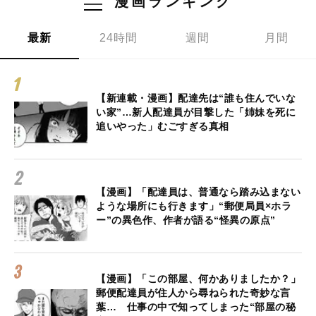
漫画ランキング
最新
24時間
週間
月間
【新連載・漫画】配達先は“誰も住んでいな
い家”…新人配達員が目撃した「姉妹を死に
追いやった」むごすぎる真相
【漫画】「配達員は、普通なら踏み込まない
ような場所にも行きます」“郵便局員×ホラ
ー”の異色作、作者が語る“怪異の原点”
【漫画】「この部屋、何かありましたか？」
郵便配達員が住人から尋ねられた奇妙な言
葉… 仕事の中で知ってしまった“部屋の秘