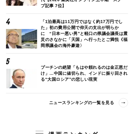
プ記事 7位】
「1泊最高は11万円ではなく約17万円でし
た」初の費用公開で仰天の支出が明らか
に “日本一悪い男”と軽口の県議会議長は震
災のさなかに「天国」へ行ったとご満悦《福
岡県議会の海外豪遊〉
プーチンの絶望「もはや頼れるのは金正恩だ
け」…中国に値切られ、インドに振り回され
る“大国ロシア”の悲しい現実
ニュースランキングの一覧を見る