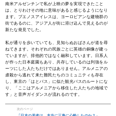
南米アルゼンチンで私が上映の夢を実現できたこと
は、とりわけその地に意味があると感じるようになり
ます。ブエノスアイレスは、ヨーロピアンな建物群の
街であるのに、アジア人が街に溶け込んで見えるのが
新たな発見でした。
私が通りを歩いていても、見知らぬおばさんが道を尋
ねてきます。それぞれの民族ごとに英雄の銅像が建っ
ていますが、排他的ではなく融和しています。日系人
が作った日本庭園もあり、共存しているのは列強をル
ーツにした人たちだけではありません。アルメニアの
虐殺から逃れて来た難民たちのコミュニティも存在
し、東京の「はとバス」に似た観光バスのルートにな
り、「ここはアルメニアから移住した人たちの地域で
す」と音声ガイダンスが流れるのです。
次のページ
「日本の若者は、本当に三島に心酔したのか？」