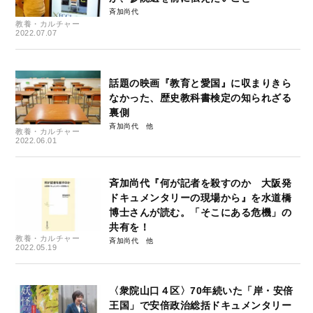
斉加尚代
教養・カルチャー
2022.07.07
話題の映画『教育と愛国』に収まりきら
なかった、歴史教科書検定の知られざる
裏側
斉加尚代
教養・カルチャー
2022.06.01
斉加尚代『何が記者を殺すのか 大阪発
ドキュメンタリーの現場から』を水道橋
博士さんが読む。「そこにある危機」の
共有を！
教養・カルチャー
斉加尚代
2022.05.19
〈衆院山口４区〉70年続いた「岸・安倍
王国」で安倍政治総括ドキュメンタリー