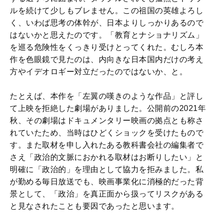
ルを続けて少しもブレません。この祖国の英雄よろし
く、いわば思考の体幹が、日本よりしっかりあるので
はないかと思えたのです。「教育とナショナリズム」
を巡る危険性をくっきり受けとってくれた。むしろ本
作を色眼鏡で見たのは、内向きな日本国内だけの考え
方やイデオロギー対立だったのではないか、と。
たとえば、本作を「左翼の嘆きのような作品」と評し
て上映を拒絶した劇場がありました。公開前の2021年
秋、その劇場はドキュメンタリー映画の拠点とも称さ
れていたため、当時はひどくショックを受けたもので
す。また取材を申し入れたある教科書会社の編集者で
さえ「政治的文脈におかれる取材はお断りしたい」と
明確に「政治的」を理由として協力を拒みました。私
が勤める毎日放送でも、映画事業化に消極的だった背
景として、「政治」を真正面から扱ってリスクがある
と見なされたことも要因であったと思います。