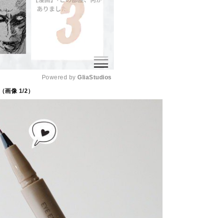
Powered by 
GliaStudios
（画像
1
/2）
M
u
t
e