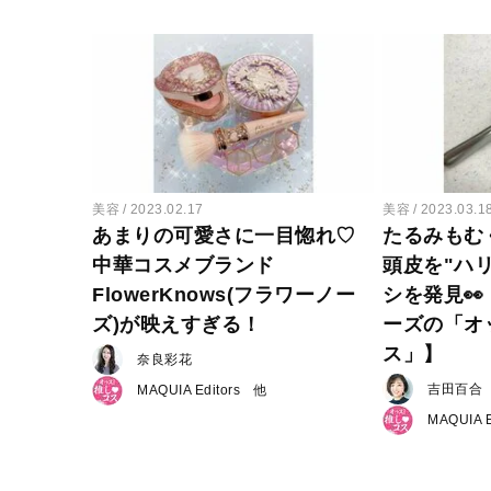
美容
2023.02.17
美容
2023.03.1
あまりの可愛さに一目惚れ♡
たるみもむ
中華コスメブランド
頭皮を"ハ
FlowerKnows(フラワーノー
シを発見
ズ)が映えすぎる！
ーズの「オ
ス」】
奈良彩花
吉田百合
MAQUIA Editors
MAQUIA E