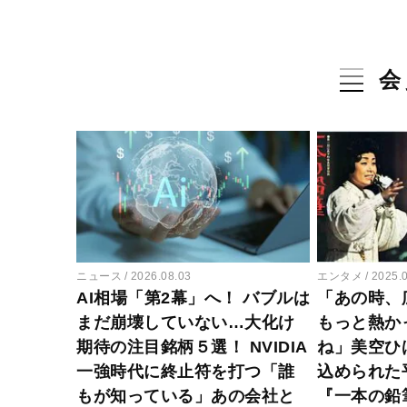
会
ニュース
2026.08.03
エンタメ
2025.
AI相場「第2幕」へ！ バブルは
「あの時、
まだ崩壊していない…大化け
もっと熱か
期待の注目銘柄５選！ NVIDIA
ね」美空ひ
一強時代に終止符を打つ「誰
込められた
もが知っている」あの会社と
『一本の鉛