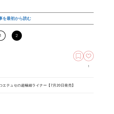
事を最初から読む
1
2
1
立つエテュセの超極細ライナー【7月20日発売】