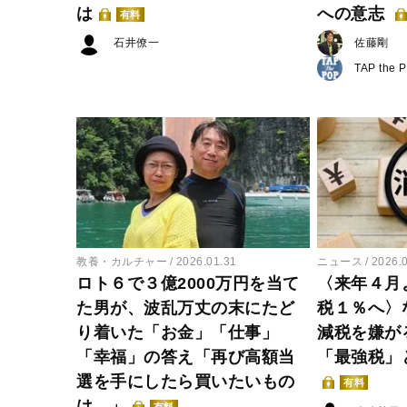
は
への意志
有料
石井僚一
佐藤剛
TAP the 
教養・カルチャー
2026.01.31
ニュース
2026.
ロト６で３億2000万円を当て
〈来年４月
た男が、波乱万丈の末にたど
税１％へ〉
り着いた「お金」「仕事」
減税を嫌が
「幸福」の答え「再び高額当
「最強税」
選を手にしたら買いたいもの
有料
は…」