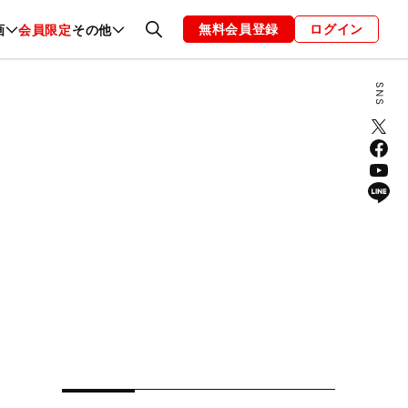
無料会員登録
ログイン
画
会員限定
その他
ファッション
恋愛・結婚
編集部
お知らせ