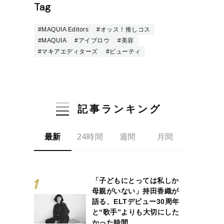
Tag
#MAQUIA Editors
#オッス！推しコス
#MAQUIA
#アイブロウ
#美容
#マキアエディターズ
#ビューティ
記事ランキング
最新
24時間
週間
月間
「子どもにとっては私しか
母親がいない」持田香織が
語る、ELTデビュー30周年
と“歌手”よりも大切にした
かった時間