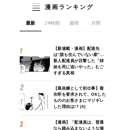
漫画ランキング
最新
24時間
週間
月間
【新連載・漫画】配達先
は“誰も住んでいない家”…
新人配達員が目撃した「姉
妹を死に追いやった」むご
すぎる真相
【風俗嬢として初仕事】着
衣即を要求されて、OKした
もののお客さまにマジギレ
した理由は!? (4)
【漫画】「配達員は、普通
なら踏み込まないような場