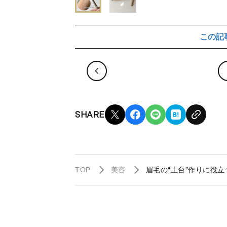
この記
SHARE
TOP
美容
眉毛の“土台”作りに役