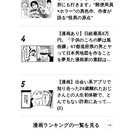
所にも行きます」“郵便局員
×ホラー”の異色作、作者が
語る“怪異の原点”
【漫画あり】日給最高6万
円。「子供のころの夢は風
俗嬢」47都道府県の男とヤ
って日本男地図を作ること
を夢見た漫画家の素顔は…
【漫画】出会い系アプリで
知り合った26歳離れたおじ
さんとの人生初体験で、と
んでもない詐欺にあって…
(2)
漫画ランキングの一覧を見る