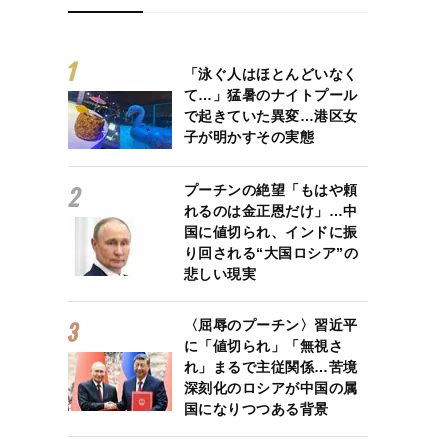
「泳ぐ人はほとんどいなく
て…」猛暑のナイトプール
で起きていた異変…港区女
子が明かすその実態
プーチンの絶望「もはや頼
れるのは金正恩だけ」…中
国に値切られ、インドに振
り回される“大国ロシア”の
悲しい現実
〈屈辱のプーチン〉習近平
に「値切られ」「無視さ
れ」まるで主従関係…苦境
深刻化のロシアが中国の属
国になりつつある背景