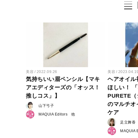
美容
2022.09.26
美容
2023.04.1
気持ちいい眉ペンシル【マキ
ヘアオイル
アエディターズの「オッス！
ほしい！ 「
推しコス」】
PURETE
のマルチオ
山下弓子
ケア
MAQUIA Editors
足立舞香
MAQUIA E