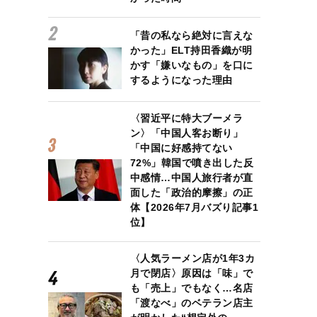
「昔の私なら絶対に言えな
かった」ELT持田香織が明
かす「嫌いなもの」を口に
するようになった理由
〈習近平に特大ブーメラ
ン〉「中国人客お断り」
「中国に好感持てない
72%」韓国で噴き出した反
中感情…中国人旅行者が直
面した「政治的摩擦」の正
体【2026年7月バズり記事1
位】
〈人気ラーメン店が1年3カ
月で閉店〉原因は「味」で
も「売上」でもなく…名店
「渡なべ」のベテラン店主