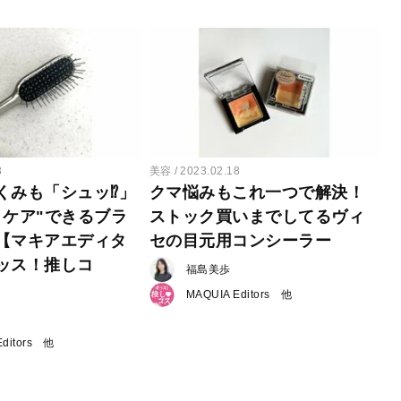
8
美容
2023.02.18
くみも「シュッ⁉️」
クマ悩みもこれ一つで解決！
リケア"できるブラ
ストック買いまでしてるヴィ
【マキアエディタ
セの目元用コンシーラー
ッス！推しコ
福島美歩
MAQUIA Editors
ditors