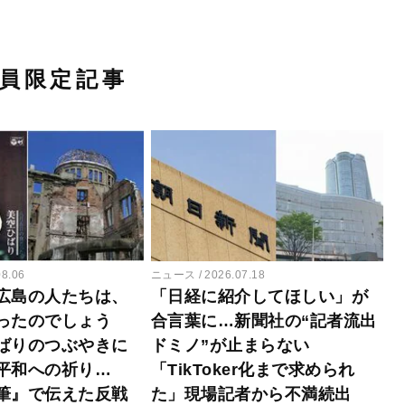
員限定記事
08.06
ニュース
2026.07.18
広島の人たちは、
「日経に紹介してほしい」が
ったのでしょう
合言葉に…新聞社の“記者流出
ばりのつぶやきに
ドミノ”が止まらない
平和への祈り…
「TikToker化まで求められ
筆』で伝えた反戦
た」現場記者から不満続出