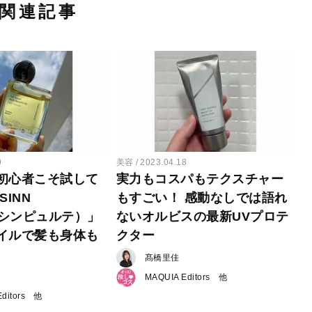
関連記事
9
美容
2023.04.18
初心者こそ試して
実力もコスパもテクスチャー
SINN
もすごい！ 感動なしでは語れ
（シンピュルテ）」
ないオルビスの最新UVプロテ
イルで髪も身体も
クター
髙橋里佳
MAQUIA Editors
ditors