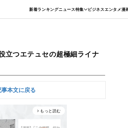
特集一覧を見る
漫画一覧を見る
新着
ランキング
ニュース
特集
ビジネス
エンタメ
漫
養・カルチャー
暮らし
スポーツ
ヘルスケア
美容
グルメ
に役立つエテュセの超極細ライナ
記事本文に戻る
もっと読む
arrow_forward_ios