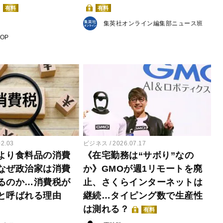
有料
有料
集英社オンライン編集部ニュース班
POP
02.03
ビジネス
2026.07.17
より食料品の消費
《在宅勤務は“サボり”なの
なぜ政治家は消費
か》GMOが週1リモートを廃
るのか…消費税が
止、さくらインターネットは
と呼ばれる理由
継続…タイピング数で生産性
は測れる？
有料