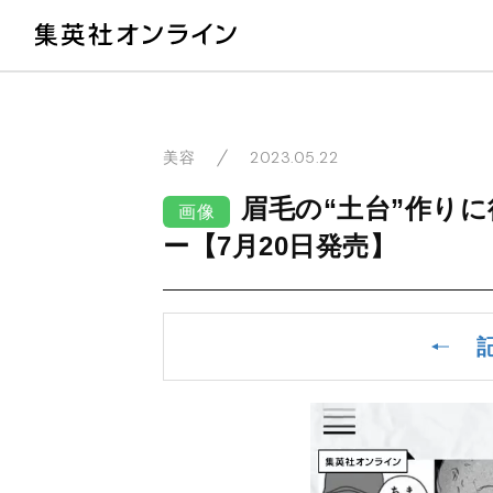
教
2023.05.22
美容
眉毛の“土台”作り
画像
ー【7月20日発売】