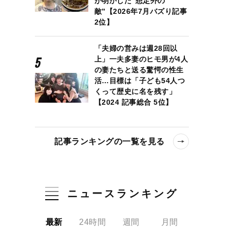
が明かした“想定外の
敵”【2026年7月バズり記事
2位】
「夫婦の営みは週28回以
上」一夫多妻のヒモ男が4人
の妻たちと送る驚愕の性生
活…目標は「子ども54人つ
くって歴史に名を残す」
【2024 記事総合 5位】
記事ランキングの一覧を見る
ニュースランキング
最新
24時間
週間
月間