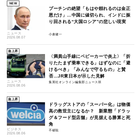
NEW
プーチンの絶望「もはや頼れるのは金正
恩だけ」…中国に値切られ、インドに振
り回される“大国ロシア”の悲しい現実
ニュース
小倉健一
2026.08.07
急上昇
〈満員山手線にベビーカーで炎上〉「折
りたたまず乗車できる」はずなのに「避
けるべき」「みんなで守るもの」と賛
否…JR東日本が示した見解
ニュース
集英社オンライン編集部ニュース班
2026.08.06
急上昇
ドラッグストアの「スーパー化」は物価
高の救世主になるか？ 新業態「ドラッ
グ＆フード型店舗」が見据える勝算と死
角
ビジネス
不破聡
2026.08.06