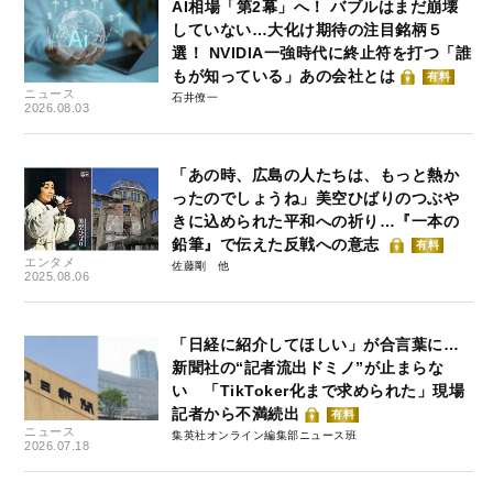
AI相場「第2幕」へ！ バブルはまだ崩壊
していない…大化け期待の注目銘柄５
選！ NVIDIA一強時代に終止符を打つ「誰
もが知っている」あの会社とは
有料
ニュース
石井僚一
2026.08.03
「あの時、広島の人たちは、もっと熱か
ったのでしょうね」美空ひばりのつぶや
きに込められた平和への祈り…『一本の
鉛筆』で伝えた反戦への意志
有料
エンタメ
佐藤剛
2025.08.06
「日経に紹介してほしい」が合言葉に…
新聞社の“記者流出ドミノ”が止まらな
い 「TikToker化まで求められた」現場
記者から不満続出
有料
ニュース
集英社オンライン編集部ニュース班
2026.07.18