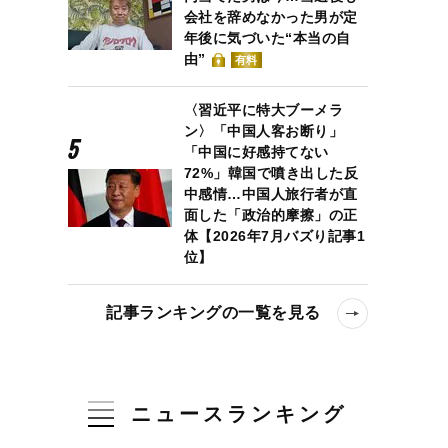
会社を辞めなかった男が定
年後に気づいた“本当の自
由”
有料
〈習近平に特大ブーメラ
ン〉「中国人客お断り」
「中国に好感持てない
72%」韓国で噴き出した反
中感情…中国人旅行者が直
面した「政治的摩擦」の正
体【2026年7月バズり記事1
位】
る！
記事ランキングの一覧を見る
ニュースランキング