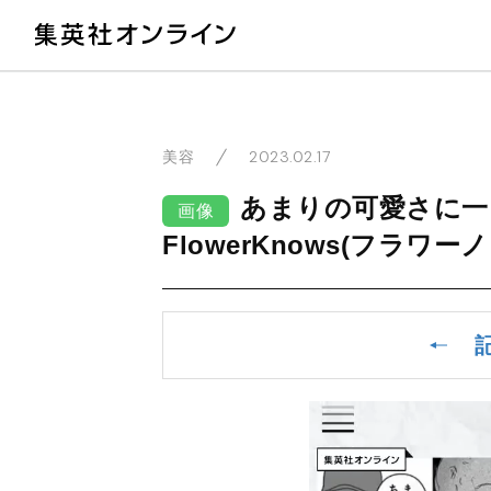
教
2023.02.17
美容
あまりの可愛さに一
画像
FlowerKnows(フラワ