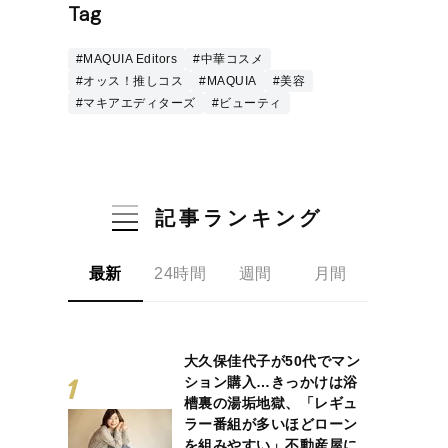
Tag
#MAQUIA Editors
#中華コスメ
#オッス！推しコス
#MAQUIA
#美容
#マキアエディターズ
#ビューティ
記事ランキング
最新
24時間
週間
月間
大久保佳代子が50代でマン
ション購入…きっかけは浴
槽裏の湯垢地獄、「レギュ
ラー番組が多いほどローン
を組みやすい」不動産屋に