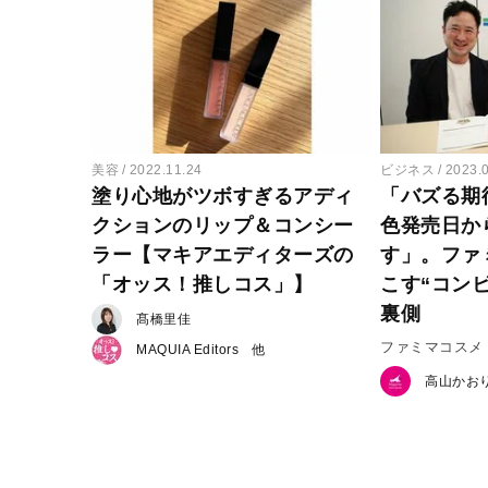
美容
2022.11.24
ビジネス
2023.
塗り心地がツボすぎるアディ
「バズる期
クションのリップ＆コンシー
色発売日か
ラー【マキアエディターズの
す」。ファ
「オッス！推しコス」】
こす“コン
裏側
髙橋里佳
ファミマコスメ
MAQUIA Editors
高山かお