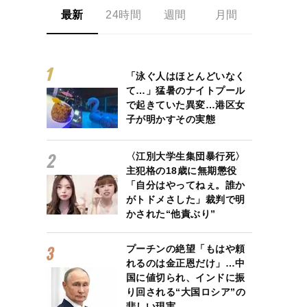
最新
24時間
週間
月間
「泳ぐ人はほとんどいなく
て…」猛暑のナイトプール
で起きていた異変…港区女
子が明かすその実態
〈江別大学生集団暴行死〉
主犯格の18歳に無期懲役
「自分はやってねぇ。誰か
がトドメさした」裁判で明
かされた“他責ぶり”
プーチンの絶望「もはや頼
れるのは金正恩だけ」…中
国に値切られ、インドに振
り回される“大国ロシア”の
悲しい現実