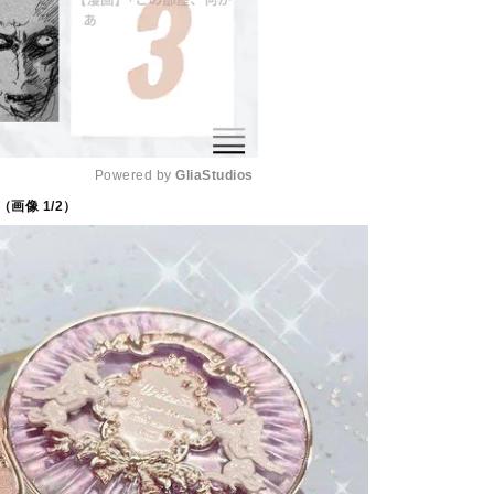
Powered by 
GliaStudios
（画像
1
/2）
M
u
t
e