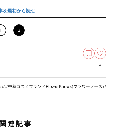
事を最初から読む
1
2
3
♡中華コスメブランドFlowerKnows(フラワーノーズ)が映えすぎ
関連記事