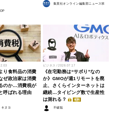
集英社オンライン編集部ニュース班
POP
02.03
ビジネス
2026.07.17
より食料品の消費
《在宅勤務は“サボり”なの
なぜ政治家は消費
か》GMOが週1リモートを廃
るのか…消費税が
止、さくらインターネットは
と呼ばれる理由
継続…タイピング数で生産性
は測れる？
有料
・キヌヨ
不破聡