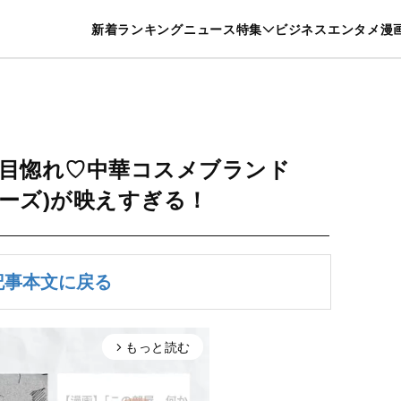
特集一覧を見る
漫画一覧を見る
新着
ランキング
ニュース
特集
ビジネス
エンタメ
漫
養・カルチャー
暮らし
スポーツ
ヘルスケア
美容
グルメ
目惚れ♡中華コスメブランド
ーノーズ)が映えすぎる！
記事本文に戻る
もっと読む
arrow_forward_ios