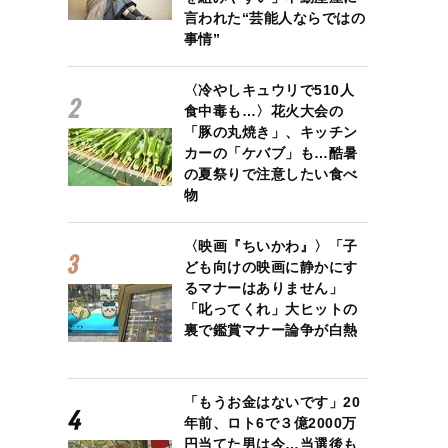
言われた“芸能人ならではの
事情”
〈冷やしキュウリで510人
食中毒も…〉花火大会の
「豚の丸焼き」、キッチン
カーの「ケバブ」も…酷暑
の夏祭りで注意したい食べ
物
〈映画『ちいかわ』〉「子
ども向けの映画に静かにす
るマナーはありません」
「叱ってくれ」大ヒットの
裏で鑑賞マナー論争が白熱
「もうお金はないです」20
年前、ロト6で３億2000万
円当てた男は今…当選後も