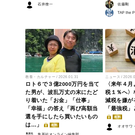
石井僚一
佐藤剛
TAP the 
教養・カルチャー
2026.01.31
ニュース
2026.
ロト６で３億2000万円を当て
〈来年４月
た男が、波乱万丈の末にたど
税１％へ〉
り着いた「お金」「仕事」
減税を嫌が
「幸福」の答え「再び高額当
「最強税」
選を手にしたら買いたいもの
有料
は…」
有料
オオサワ
集英社オンライン編集部