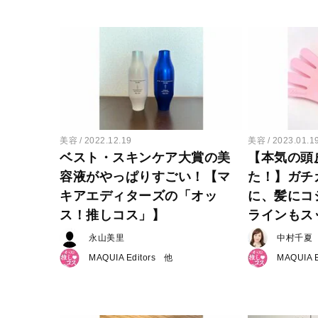
美容
2022.12.19
美容
2023.01.1
ベスト・スキンケア大賞の美
【本気の頭
容液がやっぱりすごい！【マ
た！】ガチ
キアエディターズの「オッ
に、髪にコ
ス！推しコス」】
ラインもス
永山美里
中村千夏
MAQUIA Editors
MAQUIA E