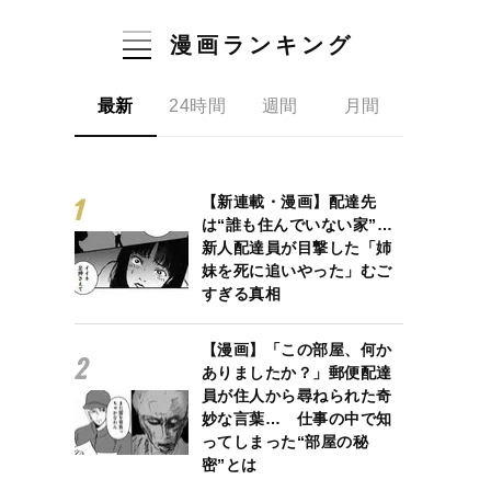
漫画ランキング
最新
24時間
週間
月間
【新連載・漫画】配達先
は“誰も住んでいない家”…
新人配達員が目撃した「姉
妹を死に追いやった」むご
すぎる真相
【漫画】「この部屋、何か
ありましたか？」郵便配達
員が住人から尋ねられた奇
妙な言葉… 仕事の中で知
ってしまった“部屋の秘
密”とは