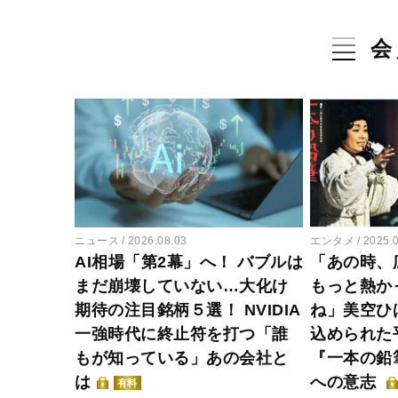
会
ニュース
2026.08.03
エンタメ
2025.
AI相場「第2幕」へ！ バブルは
「あの時、
まだ崩壊していない…大化け
もっと熱か
期待の注目銘柄５選！ NVIDIA
ね」美空ひ
一強時代に終止符を打つ「誰
込められた
もが知っている」あの会社と
『一本の鉛
は
への意志
有料