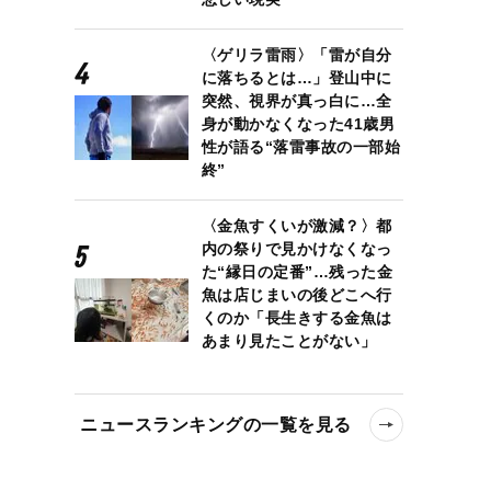
〈ゲリラ雷雨〉「雷が自分
に落ちるとは…」登山中に
突然、視界が真っ白に…全
身が動かなくなった41歳男
性が語る“落雷事故の一部始
終”
〈金魚すくいが激減？〉都
内の祭りで見かけなくなっ
た“縁日の定番”…残った金
魚は店じまいの後どこへ行
くのか「長生きする金魚は
あまり見たことがない」
ニュースランキングの一覧を見る