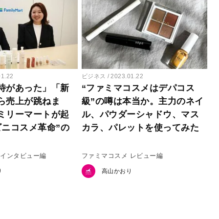
01.22
ビジネス
2023.01.22
待があった」「新
“ファミマコスメはデパコス
ら売上が跳ねま
級”の噂は本当か。主力のネイ
ミリーマートが起
ル、パウダーシャドウ、マス
ビニコスメ革命”の
カラ、パレットを使ってみた
 インタビュー編
ファミマコスメ レビュー編
り
高山かおり