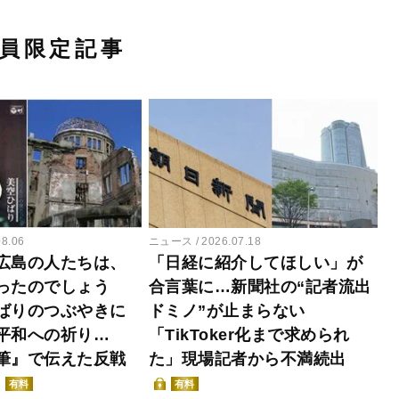
員限定記事
08.06
ニュース
2026.07.18
広島の人たちは、
「日経に紹介してほしい」が
ったのでしょう
合言葉に…新聞社の“記者流出
ばりのつぶやきに
ドミノ”が止まらない
平和への祈り…
「TikToker化まで求められ
筆』で伝えた反戦
た」現場記者から不満続出
有料
有料