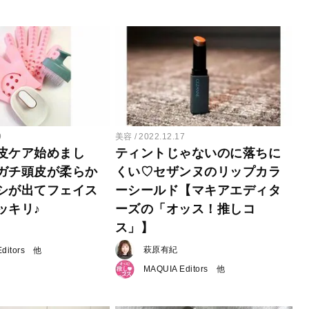
9
美容
2022.12.17
皮ケア始めまし
ティントじゃないのに落ちに
ガチ頭皮が柔らか
くい♡セザンヌのリップカラ
シが出てフェイス
ーシールド【マキアエディタ
ッキリ♪
ーズの「オッス！推しコ
ス」】
萩原有紀
ditors
MAQUIA Editors