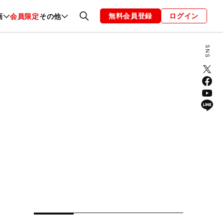
無料会員登録
ログイン
画
会員限定
その他
ファッション
恋愛・結婚
編集部
お知らせ