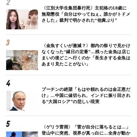
〈江別大学生集団暴行死〉主犯格の18歳に
無期懲役「自分はやってねぇ。誰かがトドメ
さした」裁判で明かされた“他責ぶり”
〈金魚すくいが激減？〉都内の祭りで見かけ
なくなった“縁日の定番”…残った金魚は店じ
まいの後どこへ行くのか「長生きする金魚は
あまり見たことがない」
プーチンの絶望「もはや頼れるのは金正恩だ
け」…中国に値切られ、インドに振り回され
る“大国ロシア”の悲しい現実
〈ゲリラ雷雨〉「雷が自分に落ちるとは…」
登山中に突然、視界が真っ白に…全身が動か