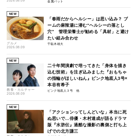
2026.08.09
金属バット
NEW
「春雨だからヘルシー」は思い込み？ ブ
ームの麻辣湯に潜む“ヘルシーの落とし
穴” 管理栄養士が勧める「具材」と避け
たい組み合わせ
グルメ
千駄木雄大
2026.08.09
NEW
二十年間演劇で培ってきた「身体を描き
込む技術」を注ぎ込みました『おもちゃ
の指輪がほしいねん』ピンク地底人3号×
本谷有希子
教養・カルチャー
ピンク地底人３号
2026.08.09
NEW
「アクションってしんどいな」本当に死
ぬ思いで…俳優・木村達成が語るドラマ
版『水滸伝』過酷な撮影の裏側と打ち上
げでの北方謙三