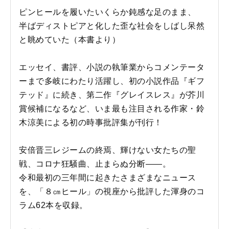
ピンヒールを履いたいくらか鈍感な足のまま、
半ばディストピアと化した歪な社会をしばし呆然
と眺めていた（本書より）
エッセイ、書評、小説の執筆業からコメンテータ
ーまで多岐にわたり活躍し、初の小説作品『ギフ
テッド』に続き、第二作『グレイスレス』が芥川
賞候補になるなど、いま最も注目される作家・鈴
木涼美による初の時事批評集が刊行！
安倍晋三レジームの終焉、輝けない女たちの聖
戦、コロナ狂騒曲、止まらぬ分断――。
令和最初の三年間に起きたさまざまなニュース
を、「８㎝ヒール」の視座から批評した渾身のコ
ラム62本を収録。