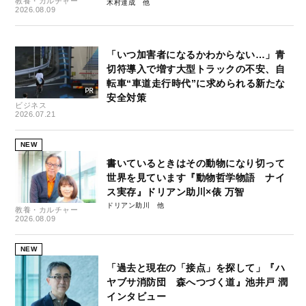
教養・カルチャー
木村達成
2026.08.09
「いつ加害者になるかわからない…」青
切符導入で増す大型トラックの不安、自
転車“車道走行時代”に求められる新たな
安全対策
ビジネス
2026.07.21
NEW
書いているときはその動物になり切って
世界を見ています『動物哲学物語 ナイ
ス実存』ドリアン助川×俵 万智
ドリアン助川
教養・カルチャー
2026.08.09
NEW
「過去と現在の「接点」を探して」『ハ
ヤブサ消防団 森へつづく道』池井戸 潤
インタビュー