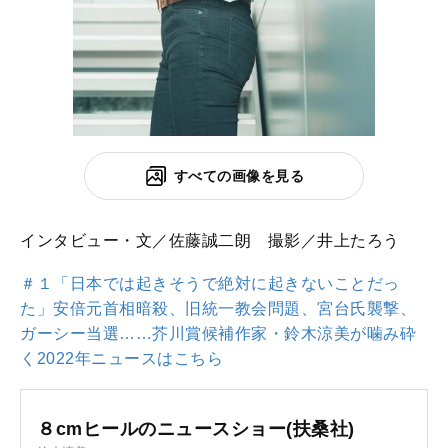
すべての画像を見る
インタビュー・文／佐藤誠二朗 撮影／井上たろう
＃１「日本では起きそうで絶対に起きないことだっ
た」安倍元首相暗殺、旧統一教会問題、宮台氏襲撃、
ガーシー当選……芥川賞候補作家・鈴木涼美が噛み砕
く2022年ニュースはこちら
８cmヒールのニュースショー(扶桑社)