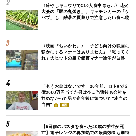
〈冷やしキュウリで510人食中毒も…〉花火
大会の「豚の丸焼き」、キッチンカーの「ケ
バブ」も…酷暑の夏祭りで注意したい食べ物
〈映画『ちいかわ』〉「子ども向けの映画に
静かにするマナーはありません」「叱ってく
れ」大ヒットの裏で鑑賞マナー論争が白熱
「もうお金はないです」20年前、ロト6で３
億2000万円当てた男は今…当選後も会社を
辞めなかった男が定年後に気づいた“本当の
自由”
有料
【5日前のパスタを食べた20歳の学生が死
亡】電子レンジの再加熱での殺菌効果も期待