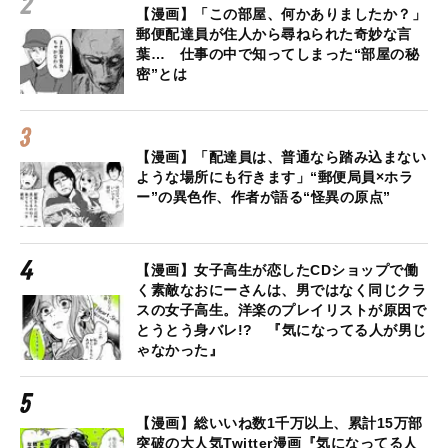
【漫画】「この部屋、何かありましたか？」
郵便配達員が住人から尋ねられた奇妙な言
葉… 仕事の中で知ってしまった“部屋の秘
密”とは
【漫画】「配達員は、普通なら踏み込まない
ような場所にも行きます」“郵便局員×ホラ
ー”の異色作、作者が語る“怪異の原点”
【漫画】女子高生が恋したCDショップで働
く素敵なおにーさんは、男ではなく同じクラ
スの女子高生。洋楽のプレイリストが原因で
とうとう身バレ!? 『気になってる人が男じ
ゃなかった』
【漫画】総いいね数1千万以上、累計15万部
突破の大人気Twitter漫画『気になってる人