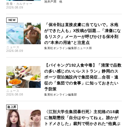
池井戸潤
教養・カルチャー
2026.08.09
NEW
「保冷剤は直接皮膚に当てないで。水疱
ができた人も」X投稿が話題…「凍傷にな
るリスク」メーカーが呼びかける保冷剤
の“本来の用途”と注意点
ニュース
集英社オンライン編集部ニュース班
2026.08.09
【バイキング192人食中毒】「清潔で品数
の多い感じのいいレストラン」静岡のス
ポーツ宿泊施設内で集団発症…合宿・遠
征の「集団での食事」に知っておきたい
予防策
ニュース
2026.08.08
集英社オンライン編集部
急上昇
〈江別大学生集団暴行死〉主犯格の18歳
に無期懲役「自分はやってねぇ。誰かが
トドメさした」裁判で明かされた“他責ぶ