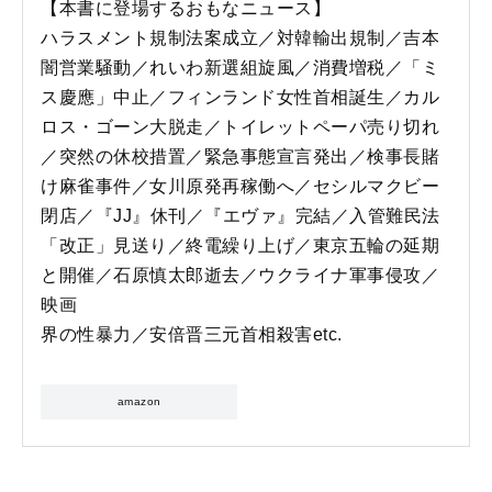
【本書に登場するおもなニュース】
ハラスメント規制法案成立／対韓輸出規制／吉本
闇営業騒動／れいわ新選組旋風／消費増税／「ミ
ス慶應」中止／フィンランド女性首相誕生／カル
ロス・ゴーン大脱走／トイレットペーパ売り切れ
／突然の休校措置／緊急事態宣言発出／検事長賭
け麻雀事件／女川原発再稼働へ／セシルマクビー
閉店／『JJ』休刊／『エヴァ』完結／入管難民法
「改正」見送り／終電繰り上げ／東京五輪の延期
と開催／石原慎太郎逝去／ウクライナ軍事侵攻／
映画
界の性暴力／安倍晋三元首相殺害etc.
amazon