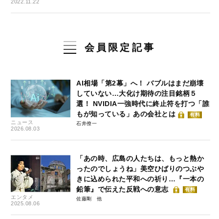
2022.11.22
会員限定記事
AI相場「第2幕」へ！ バブルはまだ崩壊
していない…大化け期待の注目銘柄５
選！ NVIDIA一強時代に終止符を打つ「誰
もが知っている」あの会社とは
有料
ニュース
石井僚一
2026.08.03
「あの時、広島の人たちは、もっと熱か
ったのでしょうね」美空ひばりのつぶや
きに込められた平和への祈り…『一本の
鉛筆』で伝えた反戦への意志
有料
エンタメ
佐藤剛
2025.08.06