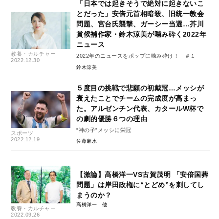
「日本では起きそうで絶対に起きないこ
とだった」安倍元首相暗殺、旧統一教会
問題、宮台氏襲撃、ガーシー当選…芥川
賞候補作家・鈴木涼美が噛み砕く2022年
ニュース
教養・カルチャー
2022年のニュースをポップに噛み砕け！ ＃１
2022.12.30
鈴木涼美
５度目の挑戦で悲願の初戴冠…メッシが
衰えたことでチームの完成度が高まっ
た。アルゼンチン代表、カタールW杯で
の劇的優勝６つの理由
“神の子”メッシに栄冠
スポーツ
2022.12.19
佐藤麻水
【激論】高橋洋一VS古賀茂明 「安倍国葬
問題」は岸田政権に“とどめ”を刺してし
まうのか？
高橋洋一
教養・カルチャー
2022.09.26