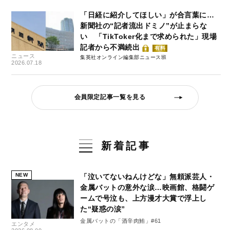
「日経に紹介してほしい」が合言葉に…
新聞社の“記者流出ドミノ”が止まらな
い 「TikToker化まで求められた」現場
記者から不満続出
有料
ニュース
集英社オンライン編集部ニュース班
2026.07.18
会員限定記事一覧を見る
新着記事
NEW
「泣いてないねんけどな」無頼派芸人・
金属バットの意外な涙…映画館、格闘ゲ
ームで号泣も、上方漫才大賞で浮上し
た“疑惑の涙”
金属バットの「酒辛肉鮪」#61
エンタメ