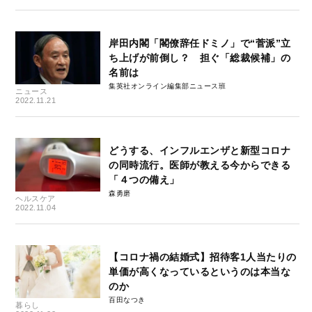
岸田内閣「閣僚辞任ドミノ」で“菅派”立
ち上げが前倒し？ 担ぐ「総裁候補」の
名前は
集英社オンライン編集部ニュース班
ニュース
2022.11.21
どうする、インフルエンザと新型コロナ
の同時流行。医師が教える今からできる
「４つの備え」
森勇磨
ヘルスケア
2022.11.04
【コロナ禍の結婚式】招待客1人当たりの
単価が高くなっているというのは本当な
のか
百田なつき
暮らし