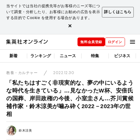
当サイトでは当社の提携先等がお客様のニーズ等につ
いて調査・分析したり、お客様にお勧めの広告を表示
詳しくはこちら
する目的で Cookie を使用する場合があります。
×
無料会員登録
ログイン
新着
ランキング
ニュース
特集
ビジネス
2022.12.30
教養・カルチャー
「私たちはすごく非現実的な、夢の中にいるよう
な時代を生きている」…見なかったW杯、安倍氏
の国葬、岸田政権の今後、小室圭さん…芥川賞候
補作家・鈴木涼美が噛み砕く2022－2023年の世
相
鈴木涼美