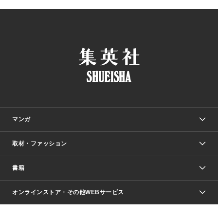
マンガ
取材・ファッション
少年マンガ
週刊少年ジャンプ
書籍
ファッション・美容
青年マンガ
ジャンプSQ.
Seventeen
週刊ヤングジャンプ
オンラインストア・その他WEBサービス
文芸・文庫・総合
芸能・情報・スポーツ
少女マンガ
Vジャンプ
non-no Web
ヤングジャンプ定期購読デジタル
すばる
Myojo
オンラインストア