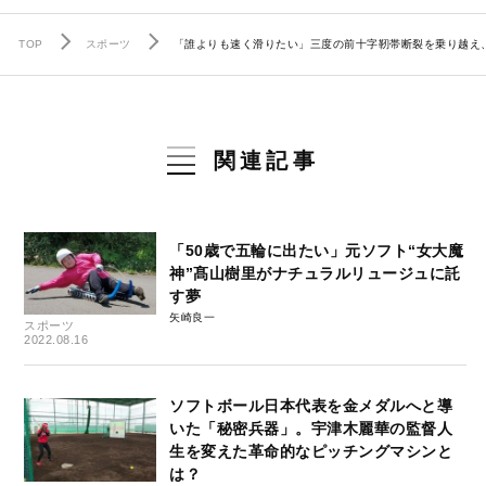
TOP
スポーツ
「誰よりも速く滑りたい」三度の前十字靭帯断裂を乗り越え
関連記事
「50歳で五輪に出たい」元ソフト“女大魔
神”髙山樹里がナチュラルリュージュに託
す夢
矢崎良一
スポーツ
2022.08.16
ソフトボール日本代表を金メダルへと導
いた「秘密兵器」。宇津木麗華の監督人
生を変えた革命的なピッチングマシンと
は？