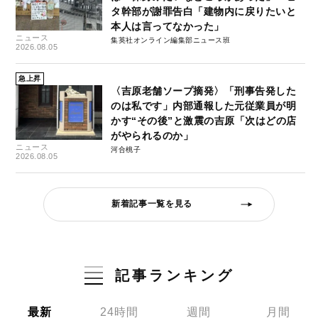
タ幹部が謝罪告白「建物内に戻りたいと
本人は言ってなかった」
ニュース
集英社オンライン編集部ニュース班
2026.08.05
急上昇
〈吉原老舗ソープ摘発〉「刑事告発した
のは私です」内部通報した元従業員が明
かす“その後”と激震の吉原「次はどの店
がやられるのか」
ニュース
河合桃子
2026.08.05
新着記事一覧を見る
記事ランキング
最新
24時間
週間
月間