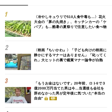
〈冷やしキュウリで510人食中毒も…〉花火
大会の「豚の丸焼き」、キッチンカーの「ケ
バブ」も…酷暑の夏祭りで注意したい食べ物
〈映画『ちいかわ』〉「子ども向けの映画に
静かにするマナーはありません」「叱ってく
れ」大ヒットの裏で鑑賞マナー論争が白熱
「もうお金はないです」20年前、ロト6で３
億2000万円当てた男は今…当選後も会社を
辞めなかった男が定年後に気づいた“本当の
自由”
有料