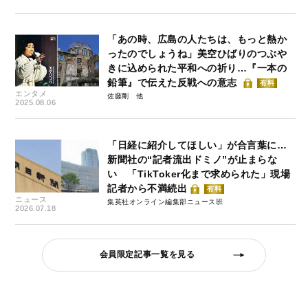
「あの時、広島の人たちは、もっと熱か
ったのでしょうね」美空ひばりのつぶや
きに込められた平和への祈り…『一本の
鉛筆』で伝えた反戦への意志
有料
エンタメ
佐藤剛
2025.08.06
「日経に紹介してほしい」が合言葉に…
新聞社の“記者流出ドミノ”が止まらな
い 「TikToker化まで求められた」現場
記者から不満続出
有料
ニュース
集英社オンライン編集部ニュース班
2026.07.18
会員限定記事一覧を見る