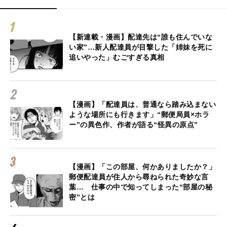
【新連載・漫画】配達先は“誰も住んでいな
い家”…新人配達員が目撃した「姉妹を死に
追いやった」むごすぎる真相
【漫画】「配達員は、普通なら踏み込まない
ような場所にも行きます」“郵便局員×ホラ
ー”の異色作、作者が語る“怪異の原点”
【漫画】「この部屋、何かありましたか？」
郵便配達員が住人から尋ねられた奇妙な言
葉… 仕事の中で知ってしまった“部屋の秘
密”とは