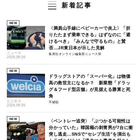
新着記事
NEW
〈満員山手線にベビーカーで炎上〉「折
りたたまず乗車できる」はずなのに「避
けるべき」「みんなで守るもの」と賛
否…JR東日本が示した見解
ニュース
集英社オンライン編集部ニュース班
2026.08.06
NEW
ドラッグストアの「スーパー化」は物価
高の救世主になるか？ 新業態「ドラッ
グ＆フード型店舗」が見据える勝算と死
角
ビジネス
不破聡
2026.08.06
NEW
〈ベントレー追突〉「ぶつかる可能性は
分かっていた」韓国籍の刺青男が7台に衝
突し逃走…SNSで“セレブ生活”を演出も