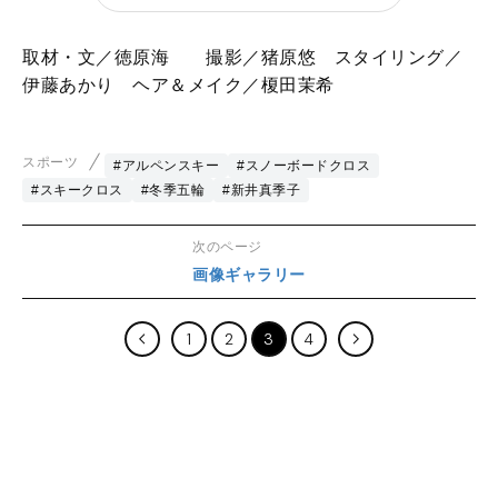
取材・文／徳原海 撮影／猪原悠 スタイリング／
伊藤あかり ヘア＆メイク／榎田茉希
スポーツ
#アルペンスキー
#スノーボードクロス
#スキークロス
#冬季五輪
#新井真季子
次のページ
画像ギャラリー
1
2
3
4