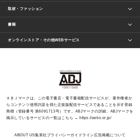
取材・ファッション
少年マンガ
週刊少年ジャンプ
書籍
ファッション・美容
青年マンガ
ジャンプSQ.
Seventeen
週刊ヤングジャンプ
オンラインストア・その他WEBサービス
文芸・文庫・総合
芸能・情報・スポーツ
少女マンガ
Vジャンプ
non-no Web
ヤングジャンプ定期購読デジタル
すばる
Myojo
オンラインストア
りぼん
学芸・ノンフィクション・新書
最強ジャンプ
女性マンガ
@BAILA
ヤンジャン＋
小説すばる
週プレNEWS
マーガレット
集英社OTOコンテンツ
集英社 学芸編集部
少年ジャンプ＋
その他WEBサービス
クッキー
ライトノベル・ノベライズ
MAQUIA ONLINE
となりのヤングジャンプ
集英社 文芸ステーション
週プレ グラジャパ！
別冊マーガレット
SHUEISHA MANGA-ART HERITAGE
集英社 ビジネス書
ゼブラック
ココハナ
SHUEISHA ADNAVI
SPUR.JP
集英社Webマガジン Cobalt
グランドジャンプ
web 集英社文庫
キッズ
web Sportiva
マンガMee
ジャンプキャラクターズストア
集英社新書
ジャンプルーキー！
月刊オフィスユー
ＡＢＪマークは、この電子書店・電子書籍配信サービスが、著作権者か
EDITOR'S LAB
LEE
集英社オレンジ文庫
ウルトラジャンプ
青春と読書
パラスポ＋！
らコンテンツ使用許諾を得た正規版配信サービスであることを示す登録
集英社みらい文庫
リマコミ＋
HAPPY PLUS STORE
集英社新書プラス
ジャンプTOON
商標（登録番号 第6091713号）です。ABJマークの詳細、ABJマークを
Marisol
シフォン文庫
アジア人物史
S-KIDS.LAND
マンガMeets
掲示しているサービスの一覧はこちら →
https://aebs.or.jp/
shueisha vox
よみタイ
S-MANGA
Web éclat
ダッシュエックス文庫
LEEマルシェ
kotoba
集英社ジャンプリミックス
ABOUT US
集英社プライバシーガイドライン
広告掲載について
T JAPAN:The New York Times Style Magazine
JUMP j BOOKS