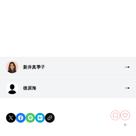
新井真季子
徳原海
11