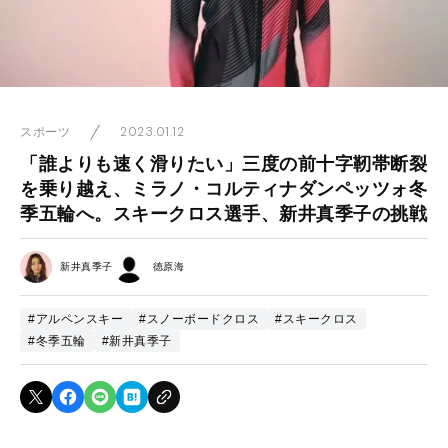
2023.01.12
スポーツ
「誰よりも速く滑りたい」三度の前十字靭帯断裂
を乗り越え、ミラノ・コルティナダンペッツォ冬
季五輪へ。スキークロス選手、新井真季子の挑戦
新井真季子
徳原海
#アルペンスキー
#スノーボードクロス
#スキークロス
#冬季五輪
#新井真季子