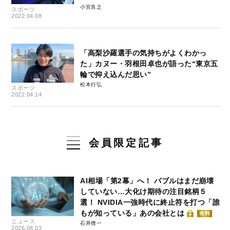
小宮良之
スポーツ
2022.04.08
「高梨沙羅選手の気持ちがよくわかっ
た」カヌー・羽根田卓也が語った“東京五
輪で抑え込んだ思い”
松本行弘
スポーツ
2022.04.14
会員限定記事
AI相場「第2幕」へ！ バブルはまだ崩壊
していない…大化け期待の注目銘柄５
選！ NVIDIA一強時代に終止符を打つ「誰
もが知っている」あの会社とは
有料
ニュース
石井僚一
2026.08.03