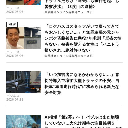
トラブルだらけ「過去にも事件を起こし
警察沙汰」《3度目の逮捕》
ニュース
2026.08.06
集英社オンライン編集部ニュース班
NEW
「ロケバスはスタッフがいつ戻ってきて
もおかしくない…」と無罪主張の元ジャ
ンポケ斉藤被告に懲役7年求刑「反省の情
もない」被害を訴える女性は「ハニトラ
扱いされ…絶対許せない」
ニュース
2026.08.06
集英社オンライン編集部ニュース班
「いつ加害者になるかわからない…」青
切符導入で増す大型トラックの不安、自
転車“車道走行時代”に求められる新たな
安全対策
ビジネス
2026.07.21
AI相場「第2幕」へ！ バブルはまだ崩壊
していない…大化け期待の注目銘柄５