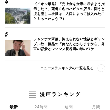
《イオン爆発》「売上金を金庫に戻すよう指
示した？」死者２名のハビタの店長に問うと
涙を流し…社員は「入口によっては入れたこ
ともあったようです」
ジャンポケ斉藤、抑えられない性欲とギャン
ブル欲…粗品の「俺なんとかしますから」発
言の背景とシソンヌ長谷川の涙のワケ
ニュースランキングの一覧を見る
漫画ランキング
最新
24時間
週間
月間