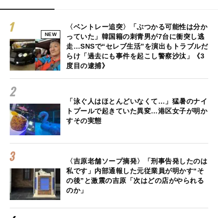
〈ベントレー追突〉「ぶつかる可能性は分か
NEW
っていた」韓国籍の刺青男が7台に衝突し逃
走…SNSで“セレブ生活”を演出もトラブルだ
らけ「過去にも事件を起こし警察沙汰」《3
度目の逮捕》
「泳ぐ人はほとんどいなくて…」猛暑のナイ
トプールで起きていた異変…港区女子が明か
すその実態
〈吉原老舗ソープ摘発〉「刑事告発したのは
私です」内部通報した元従業員が明かす“そ
の後”と激震の吉原「次はどの店がやられる
のか」