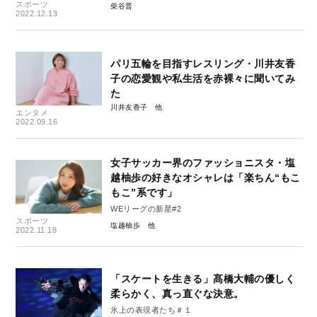
スポーツ
柴谷晋
2022.12.13
パリ五輪を目指すレスリング・川井友香
子の恋愛観や私生活を赤裸々に聞いてみ
た
川井友香子
エンタメ
2022.09.16
女子サッカー界のファッショニスタ・塩
越柚歩の好きなオシャレは「楽ちん“もこ
もこ”系です」
WEリーグの新星#2
スポーツ
塩越柚歩
2022.11.18
「スケートを生きる」髙橋大輔の優しく
柔らかく、真っ直ぐな決意。
氷上の表現者たち＃１