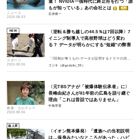
選！ NVIDIA一強時代に終止符を打つ「誰
もが知っている」あの会社とは
有料
ニュース
石井僚一
2026.08.03
NEW
〈逆転＆勝ち越しの44.5％は7回以降〉7
イニング制導入で高校野球はどう変わ
る？ データが明らかにする“短縮”の弊害
「7回制が奪うもの-データが証明するドラマの消
スポーツ
失-」
2026.08.06
ゴジキ（@godziki_55）
〈元TBSアナが「被爆体験伝承者」に〉
長峰由紀さんが81年前の広島を語り継ぐ
理由「これは昔話ではありません」
中島早苗
教養・カルチャー
2026.08.06
急上昇
〈イオン熊本爆発〉「遺族への当初説明
は…保身みたいなところがあった」ハビ