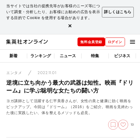
当サイトでは当社の提携先等がお客様のニーズ等につ
いて調査・分析したり、お客様にお勧めの広告を表示
詳しくはこちら
する目的で Cookie を使用する場合があります。
×
無料会員登録
ログイン
新着
ランキング
ニュース
特集
ビジネス
2022.11.01
エンタメ
逆境に立ち向かう最大の武器は知性。映画『ドリ
ーム』に学ぶ聡明な女たちの闘い方
ヨガ講師として活躍する仁平美香さんが、女性の美と健康に効く映画を
ピックアップ。今回は『ドリーム』（2016）をご紹介。映画を見終わっ
た後に実践したい、体を整えるメソッドも必見。
13