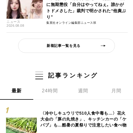
に無期懲役「自分はやってねぇ。誰かが
トドメさした」裁判で明かされた“他責ぶ
り”
ニュース
集英社オンライン編集部ニュース班
2026.08.08
新着記事一覧を見る
記事ランキング
最新
24時間
週間
月間
〈冷やしキュウリで510人食中毒も…〉花火
大会の「豚の丸焼き」、キッチンカーの「ケ
バブ」も…酷暑の夏祭りで注意したい食べ物