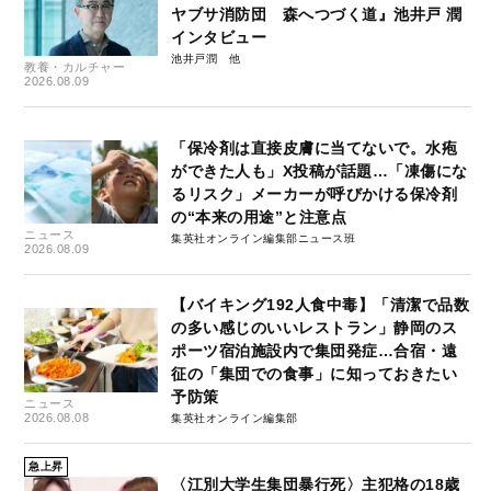
ヤブサ消防団 森へつづく道』池井戸 潤
インタビュー
池井戸潤
教養・カルチャー
2026.08.09
「保冷剤は直接皮膚に当てないで。水疱
ができた人も」X投稿が話題…「凍傷にな
るリスク」メーカーが呼びかける保冷剤
の“本来の用途”と注意点
ニュース
集英社オンライン編集部ニュース班
2026.08.09
【バイキング192人食中毒】「清潔で品数
の多い感じのいいレストラン」静岡のス
ポーツ宿泊施設内で集団発症…合宿・遠
征の「集団での食事」に知っておきたい
予防策
ニュース
2026.08.08
集英社オンライン編集部
急上昇
〈江別大学生集団暴行死〉主犯格の18歳