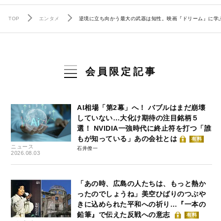
TOP
エンタメ
逆境に立ち向かう最大の武器は知性。映画『ドリーム』に学
会員限定記事
AI相場「第2幕」へ！ バブルはまだ崩壊
していない…大化け期待の注目銘柄５
選！ NVIDIA一強時代に終止符を打つ「誰
もが知っている」あの会社とは
有料
ニュース
石井僚一
2026.08.03
「あの時、広島の人たちは、もっと熱か
ったのでしょうね」美空ひばりのつぶや
きに込められた平和への祈り…『一本の
鉛筆』で伝えた反戦への意志
有料