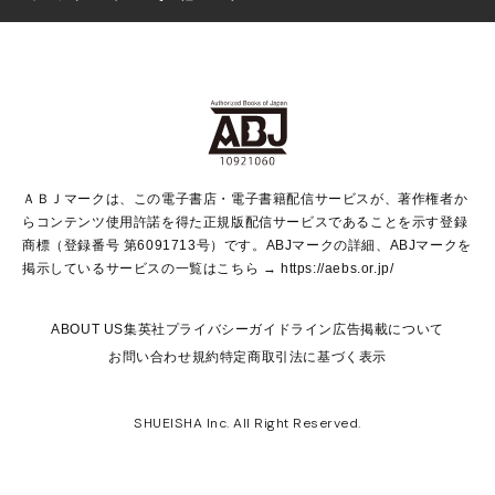
芸能・情報・スポーツ
少女マンガ
Vジャンプ
non-no Web
ヤングジャンプ定期購読デジタル
すばる
Myojo
オンラインストア
りぼん
学芸・ノンフィクション・新書
最強ジャンプ
女性マンガ
@BAILA
ヤンジャン＋
小説すばる
週プレNEWS
マーガレット
集英社OTOコンテンツ
集英社 学芸編集部
少年ジャンプ＋
その他WEBサービス
クッキー
ライトノベル・ノベライズ
MAQUIA ONLINE
となりのヤングジャンプ
集英社 文芸ステーション
週プレ グラジャパ！
別冊マーガレット
SHUEISHA MANGA-ART HERITAGE
集英社 ビジネス書
ゼブラック
ココハナ
SHUEISHA ADNAVI
SPUR.JP
集英社Webマガジン Cobalt
グランドジャンプ
web 集英社文庫
キッズ
web Sportiva
マンガMee
ジャンプキャラクターズストア
集英社新書
ジャンプルーキー！
月刊オフィスユー
ＡＢＪマークは、この電子書店・電子書籍配信サービスが、著作権者か
EDITOR'S LAB
LEE
集英社オレンジ文庫
ウルトラジャンプ
青春と読書
パラスポ＋！
らコンテンツ使用許諾を得た正規版配信サービスであることを示す登録
集英社みらい文庫
リマコミ＋
HAPPY PLUS STORE
集英社新書プラス
ジャンプTOON
商標（登録番号 第6091713号）です。ABJマークの詳細、ABJマークを
Marisol
シフォン文庫
アジア人物史
S-KIDS.LAND
マンガMeets
掲示しているサービスの一覧はこちら →
https://aebs.or.jp/
shueisha vox
よみタイ
S-MANGA
Web éclat
ダッシュエックス文庫
LEEマルシェ
kotoba
集英社ジャンプリミックス
ABOUT US
集英社プライバシーガイドライン
広告掲載について
T JAPAN:The New York Times Style Magazine
JUMP j BOOKS
お問い合わせ
規約
特定商取引法に基づく表示
SHOP Marisol
e!集英社
集英社コミック文庫
集英社女性誌ポータル
éclat premium
imidas
MEN'S NON-NO WEB
SHUEISHA Inc. All Right Reserved.
mirabella
UOMO
mirabella homme