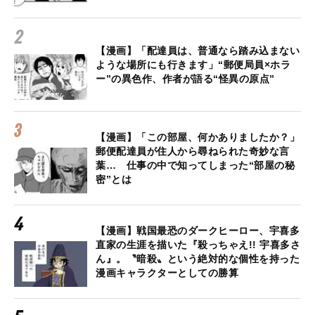
【漫画】「配達員は、普通なら踏み込まない
ような場所にも行きます」“郵便局員×ホラ
ー”の異色作、作者が語る“怪異の原点”
【漫画】「この部屋、何かありましたか？」
郵便配達員が住人から尋ねられた奇妙な言
葉… 仕事の中で知ってしまった“部屋の秘
密”とは
【漫画】戦国最恐のダークヒーロー、宇喜多
直家の生涯を描いた『殺っちゃえ!! 宇喜多さ
ん』。〝暗殺〟という絶対的な個性を持った
漫画キャラクターとしての勝算