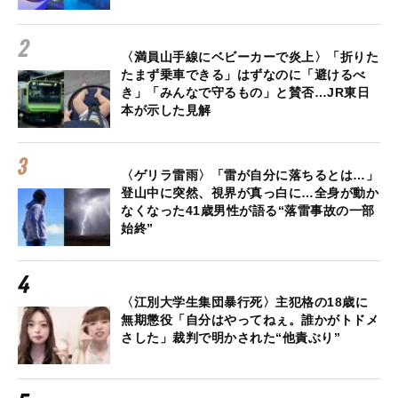
〈満員山手線にベビーカーで炎上〉「折りた
たまず乗車できる」はずなのに「避けるべ
き」「みんなで守るもの」と賛否…JR東日
本が示した見解
〈ゲリラ雷雨〉「雷が自分に落ちるとは…」
登山中に突然、視界が真っ白に…全身が動か
なくなった41歳男性が語る“落雷事故の一部
始終”
〈江別大学生集団暴行死〉主犯格の18歳に
無期懲役「自分はやってねぇ。誰かがトドメ
さした」裁判で明かされた“他責ぶり”