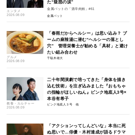
た“疑惑の涙”
金属バットの「酒辛肉鮪」#61
エンタメ
2026.08.09
金属バット
「春雨だからヘルシー」は思い込み？ ブ
ームの麻辣湯に潜む“ヘルシーの落とし
穴” 管理栄養士が勧める「具材」と避け
たい組み合わせ
グルメ
千駄木雄大
2026.08.09
二十年間演劇で培ってきた「身体を描き
込む技術」を注ぎ込みました『おもちゃ
の指輪がほしいねん』ピンク地底人3号×
本谷有希子
教養・カルチャー
ピンク地底人３号
2026.08.09
「アクションってしんどいな」本当に死
ぬ思いで…俳優・木村達成が語るドラマ