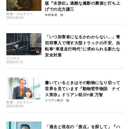
版『水滸伝』過酷な撮影の裏側と打ち上
げでの北方謙三
教養・カルチャー
木村達成
2026.08.09
「いつ加害者になるかわからない…」青
切符導入で増す大型トラックの不安、自
転車“車道走行時代”に求められる新たな
安全対策
ビジネス
2026.07.21
書いているときはその動物になり切って
世界を見ています『動物哲学物語 ナイ
ス実存』ドリアン助川×俵 万智
ドリアン助川
教養・カルチャー
2026.08.09
「過去と現在の「接点」を探して」『ハ