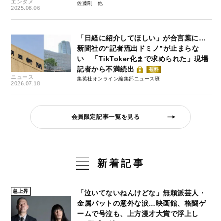
エンタメ
佐藤剛
2025.08.06
「日経に紹介してほしい」が合言葉に…
新聞社の“記者流出ドミノ”が止まらな
い 「TikToker化まで求められた」現場
記者から不満続出
有料
ニュース
集英社オンライン編集部ニュース班
2026.07.18
会員限定記事一覧を見る
新着記事
急上昇
「泣いてないねんけどな」無頼派芸人・
金属バットの意外な涙…映画館、格闘ゲ
ームで号泣も、上方漫才大賞で浮上し