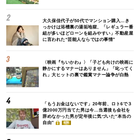
大久保佳代子が50代でマンション購入…き
っかけは浴槽裏の湯垢地獄、「レギュラー番
組が多いほどローンを組みやすい」不動産屋
に言われた“芸能人ならではの事情”
〈映画『ちいかわ』〉「子ども向けの映画に
静かにするマナーはありません」「叱ってく
れ」大ヒットの裏で鑑賞マナー論争が白熱
「もうお金はないです」20年前、ロト6で３
億2000万円当てた男は今…当選後も会社を
辞めなかった男が定年後に気づいた“本当の
自由”
有料