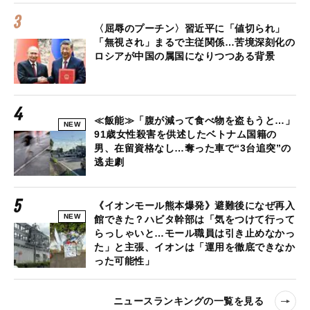
〈屈辱のプーチン〉習近平に「値切られ」
「無視され」まるで主従関係…苦境深刻化の
ロシアが中国の属国になりつつある背景
≪飯能≫「腹が減って食べ物を盗もうと…」
NEW
91歳女性殺害を供述したベトナム国籍の
男、在留資格なし…奪った車で“3台追突”の
逃走劇
《イオンモール熊本爆発》避難後になぜ再入
NEW
館できた？ハビタ幹部は「気をつけて行って
らっしゃいと…モール職員は引き止めなかっ
た」と主張、イオンは「運用を徹底できなか
った可能性」
ニュースランキングの一覧を見る