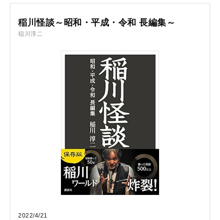
稲川怪談～昭和・平成・令和 長編集～
稲川淳二
2022/4/21