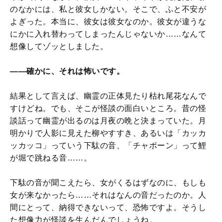
のなかには、私と彼女しかない。そこで、ふと不安が
よぎった。本当に、彼女は彼女なのか。彼女が違うな
にかに入れ替わってしまったんじゃないか……なんて
想像してゾッとしました。
――確かに、それは怖いです。
結果として言えば、幽霊の正体見たり枯れ尾花なんで
すけどね。でも、そこが怪談の面白いところ。昔の怪
談話って幽霊が出るのは月夜の晩と決まっていた。月
明かりで人影に見えた柳やすすき、あるいは「カッカ
ッカッコ」っていう下駄の音、「チャポーン」って鯉
が堀で跳ねる音……。
下駄の音が聞こえたら、女がくるはずなのに、もしも
女が来なかったら……それはなんの音だったのか。人
間にとって、納得できないって、恐怖ですよ。そうし
た想像力が怪談を生んだんでしょうね。