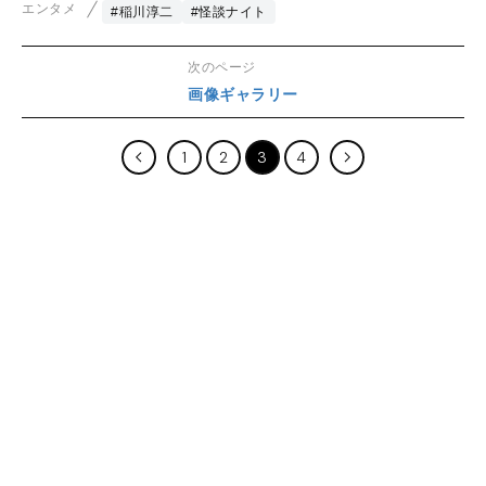
エンタメ
#稲川淳二
#怪談ナイト
次のページ
画像ギャラリー
1
2
3
4