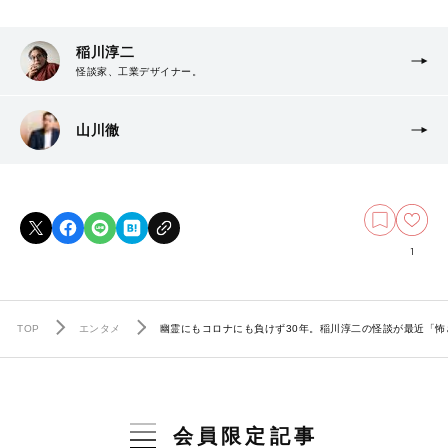
稲川淳二
怪談家、工業デザイナー。
山川徹
1
TOP
エンタメ
幽霊にもコロナにも負けず30年。稲川淳二の怪談が最近「怖
会員限定記事