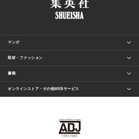
マンガ
取材・ファッション
少年マンガ
週刊少年ジャンプ
書籍
ファッション・美容
青年マンガ
ジャンプSQ.
Seventeen
週刊ヤングジャンプ
オンラインストア・その他WEBサービス
文芸・文庫・総合
芸能・情報・スポーツ
少女マンガ
Vジャンプ
non-no Web
ヤングジャンプ定期購読デジタル
すばる
Myojo
オンラインストア
りぼん
学芸・ノンフィクション・新書
最強ジャンプ
女性マンガ
@BAILA
ヤンジャン＋
小説すばる
週プレNEWS
マーガレット
集英社OTOコンテンツ
集英社 学芸編集部
少年ジャンプ＋
その他WEBサービス
クッキー
ライトノベル・ノベライズ
MAQUIA ONLINE
となりのヤングジャンプ
集英社 文芸ステーション
週プレ グラジャパ！
別冊マーガレット
SHUEISHA MANGA-ART HERITAGE
集英社 ビジネス書
ゼブラック
ココハナ
SHUEISHA ADNAVI
SPUR.JP
集英社Webマガジン Cobalt
グランドジャンプ