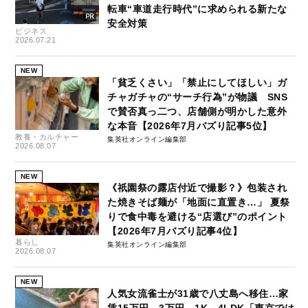
転車“車道走行時代”に求められる新たな
安全対策
ビジネス
2026.07.21
NEW
「貧乏くさい」「禁止にしてほしい」ガ
チャガチャの“サーチ行為”が物議 SNS
で賛否真っ二つ、店舗側が明かした意外
な本音【2026年7月バズり記事5位】
教養・カルチャー
集英社オンライン編集部
2026.08.07
NEW
《祇園祭の露店付近で撮影？》包装され
た焼きそば麺が「地面に直置き…」 夏祭
りで食中毒を避ける“店選び”のポイント
【2026年7月バズり記事4位】
暮らし
集英社オンライン編集部
2026.08.07
NEW
人気女流雀士が31歳で八丈島へ移住…家
賃15万円→3万円、1K→4LDK「東京では