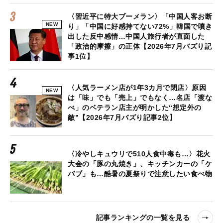
〈習近平に特大ブーメラン〉「中国人客お断
NEW
り」「中国に好感持てない72%」韓国で噴き
出した反中感情…中国人旅行者が直面した
「政治的摩擦」の正体【2026年7月バズり記
事1位】
〈人気ラーメン店が1年3カ月で閉店〉原因
NEW
は「味」でも「売上」でもなく…名店「渡な
べ」のベテラン店主が明かした“想定外の
敵”【2026年7月バズり記事2位】
〈冷やしキュウリで510人食中毒も…〉花火
大会の「豚の丸焼き」、キッチンカーの「ケ
バブ」も…酷暑の夏祭りで注意したい食べ物
記事ランキングの一覧を見る