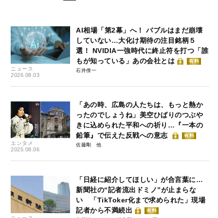
AI相場「第2幕」へ！ バブルはまだ崩壊
していない…大化け期待の注目銘柄５
選！ NVIDIA一強時代に終止符を打つ「誰
もが知っている」あの会社とは
有料
ニュース
石井僚一
2026.08.03
「あの時、広島の人たちは、もっと熱か
ったのでしょうね」美空ひばりのつぶや
きに込められた平和への祈り…『一本の
鉛筆』で伝えた反戦への意志
有料
エンタメ
佐藤剛
2025.08.06
「日経に紹介してほしい」が合言葉に…
新聞社の“記者流出ドミノ”が止まらな
い 「TikToker化まで求められた」現場
記者から不満続出
有料
ニュース