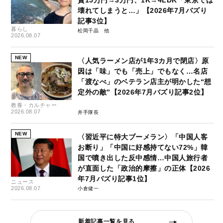
壊れてしまうと…」【2026年7月バズり
記事3位】
暮らし
松岡千晶
2026.08.07
NEW
〈人気ラーメン店が1年3カ月で閉店〉原
因は「味」でも「売上」でもなく…名店
「渡なべ」のベテラン店主が明かした“想
定外の敵”【2026年7月バズり記事2位】
教養・カルチャー
2026.08.07
井手隊長
NEW
〈習近平に特大ブーメラン〉「中国人客
お断り」「中国に好感持てない72%」韓
国で噴き出した反中感情…中国人旅行者
が直面した「政治的摩擦」の正体【2026
年7月バズり記事1位】
ニュース
2026.08.07
小倉健一
新着記事一覧を見る