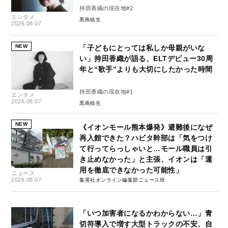
持田香織の現在地#2
エンタメ
黒島暁生
2026.08.07
NEW
「子どもにとっては私しか母親がいな
い」持田香織が語る、ELTデビュー30周
年と“歌手”よりも大切にしたかった時間
持田香織の現在地#1
エンタメ
2026.08.07
黒島暁生
NEW
《イオンモール熊本爆発》避難後になぜ
再入館できた？ハビタ幹部は「気をつけ
て行ってらっしゃいと…モール職員は引
き止めなかった」と主張、イオンは「運
用を徹底できなかった可能性」
ニュース
2026.08.07
集英社オンライン編集部ニュース班
「いつ加害者になるかわからない…」青
切符導入で増す大型トラックの不安、自