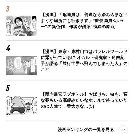
【漫画】「配達員は、普通なら踏み込まない
ような場所にも行きます」“郵便局員×ホラ
ー”の異色作、作者が語る“怪異の原点”
【漫画】東京・東村山市はパラレルワールド
に繋がっている!? オカルト研究家・角由紀
子が語る「並行世界へ飛んでしまった人」の
こと
【県内最安ラブホテル】おばけも、虫も、変
な客もいる廃虚みたいなホテルで待っていた
のは人生で一番大きな…(5)
漫画ランキングの一覧を見る