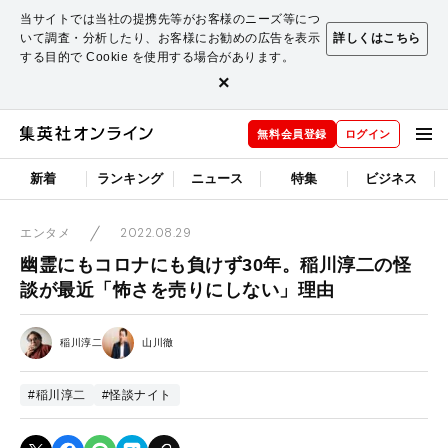
当サイトでは当社の提携先等がお客様のニーズ等につ
いて調査・分析したり、お客様にお勧めの広告を表示
詳しくはこちら
する目的で Cookie を使用する場合があります。
×
無料会員登録
ログイン
新着
ランキング
ニュース
特集
ビジネス
2022.08.29
エンタメ
幽霊にもコロナにも負けず30年。稲川淳二の怪
談が最近「怖さを売りにしない」理由
稲川淳二
山川徹
#稲川淳二
#怪談ナイト