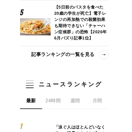
【5日前のパスタを食べた
20歳の学生が死亡】電子レ
ンジの再加熱での殺菌効果
も期待できない「チャーハ
ン症候群」の恐怖【2026年
6月バズり記事1位】
記事ランキングの一覧を見る
ニュースランキング
最新
24時間
週間
月間
「泳ぐ人はほとんどいなく