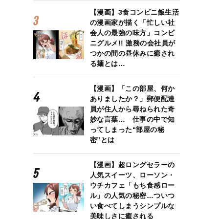
【漫画】3食コンビニ飯生活
の漫画家が描く「忙しい社
会人の最強の味方」コンビ
ニグルメ!! 激務の会社員が
つかの間の昼休みに癒され
る麺とは…
【漫画】「この部屋、何か
ありましたか？」郵便配達
員が住人から尋ねられた奇
妙な言葉… 仕事の中で知
ってしまった“部屋の秘
密”とは
【漫画】超ロングセラーの
人気スイーツ、ローソン・
ウチカフェ「もち食感ロー
ル」の人気の秘密…ついつ
い食べてしまうシンプルな
美味しさに癒される