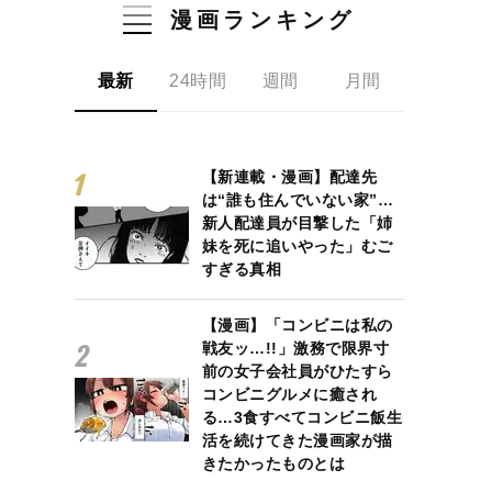
漫画ランキング
最新
24時間
週間
月間
【新連載・漫画】配達先
は“誰も住んでいない家”…
新人配達員が目撃した「姉
妹を死に追いやった」むご
すぎる真相
【漫画】「コンビニは私の
戦友ッ…!!」激務で限界寸
前の女子会社員がひたすら
コンビニグルメに癒され
る…3食すべてコンビニ飯生
活を続けてきた漫画家が描
きたかったものとは