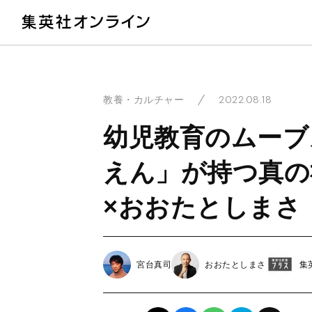
教
2022.08.18
教養・カルチャー
幼児教育のムーブ
えん」が持つ真の
×おおたとしまさ
宮台真司
おおたとしまさ
集