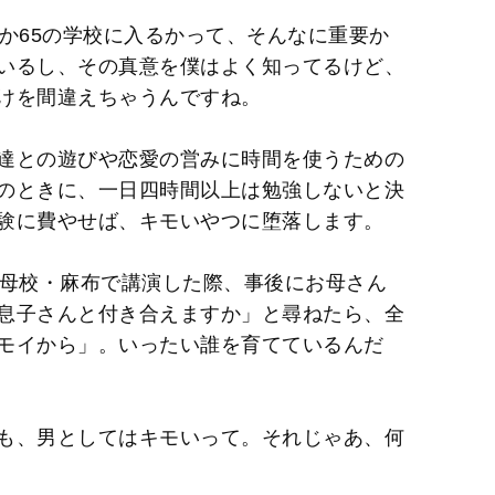
t
か65の学校に入るかって、そんなに重要か
e
いるし、その真意を僕はよく知ってるけど、
けを間違えちゃうんですね。
達との遊びや恋愛の営みに時間を使うための
のときに、一日四時間以上は勉強しないと決
験に費やせば、キモいやつに堕落します。
の母校・麻布で講演した際、事後にお母さん
息子さんと付き合えますか」と尋ねたら、全
モイから」。いったい誰を育てているんだ
も、男としてはキモいって。それじゃあ、何