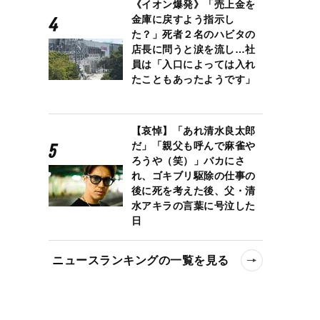
《イオン爆発》「売上金を
金庫に戻すよう指示し
た？」死者２名のハビタの
店長に問うと涙を流し…社
員は「入口によっては入れ
たこともあったようです」
【哀悼】「あれ清水良太郎
だ」「親父も呼んで麻雀や
ろうや（笑）」バカにさ
れ、ゴキブリ駆除の仕事の
後に死を考えた後、父・清
水アキラの言葉に号泣した
日
ニュースランキングの一覧を見る