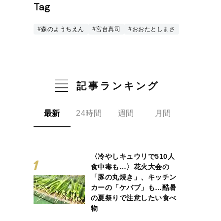
Tag
#森のようちえん
#宮台真司
#おおたとしまさ
記事ランキング
最新
24時間
週間
月間
〈冷やしキュウリで510人
食中毒も…〉花火大会の
「豚の丸焼き」、キッチン
カーの「ケバブ」も…酷暑
の夏祭りで注意したい食べ
物