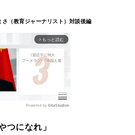
まさ（教育ジャーナリスト）対談後編
もっと読む
arrow_forward_ios
Powered by 
GliaStudios
M
やつになれ」
u