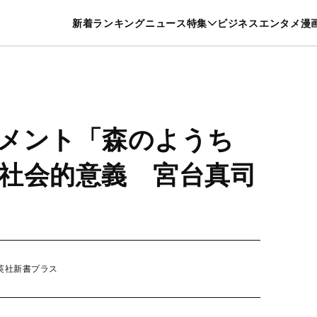
特集一覧を見る
漫画一覧を見る
新着
ランキング
ニュース
特集
ビジネス
エンタメ
漫
養・カルチャー
暮らし
スポーツ
ヘルスケア
美容
グルメ
メント「森のようち
社会的意義 宮台真司
英社新書プラス