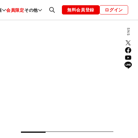
無料会員登録
ログイン
画
会員限定
その他
ファッション
恋愛・結婚
編集部
お知らせ