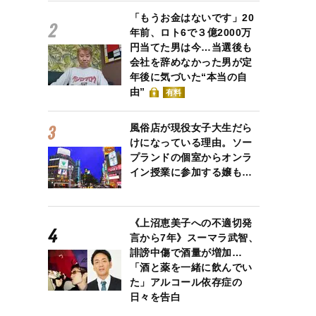
「もうお金はないです」20
年前、ロト6で３億2000万
円当てた男は今…当選後も
会社を辞めなかった男が定
年後に気づいた“本当の自
由”
有料
風俗店が現役女子大生だら
けになっている理由。ソー
プランドの個室からオンラ
イン授業に参加する嬢も…
《上沼恵美子への不適切発
言から7年》スーマラ武智、
誹謗中傷で酒量が増加…
「酒と薬を一緒に飲んでい
た」アルコール依存症の
日々を告白