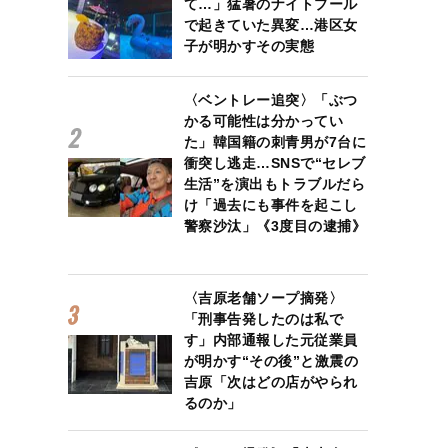
て…」猛暑のナイトプール
で起きていた異変…港区女
子が明かすその実態
〈ベントレー追突〉「ぶつ
かる可能性は分かってい
た」韓国籍の刺青男が7台に
衝突し逃走…SNSで“セレブ
生活”を演出もトラブルだら
け「過去にも事件を起こし
警察沙汰」《3度目の逮捕》
〈吉原老舗ソープ摘発〉
「刑事告発したのは私で
す」内部通報した元従業員
が明かす“その後”と激震の
吉原「次はどの店がやられ
るのか」