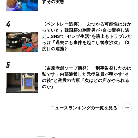
すその実態
〈ベントレー追突〉「ぶつかる可能性は分か
っていた」韓国籍の刺青男が7台に衝突し逃
走…SNSで“セレブ生活”を演出もトラブルだ
らけ「過去にも事件を起こし警察沙汰」《3
度目の逮捕》
〈吉原老舗ソープ摘発〉「刑事告発したのは
私です」内部通報した元従業員が明かす“そ
の後”と激震の吉原「次はどの店がやられる
のか」
ニュースランキングの一覧を見る