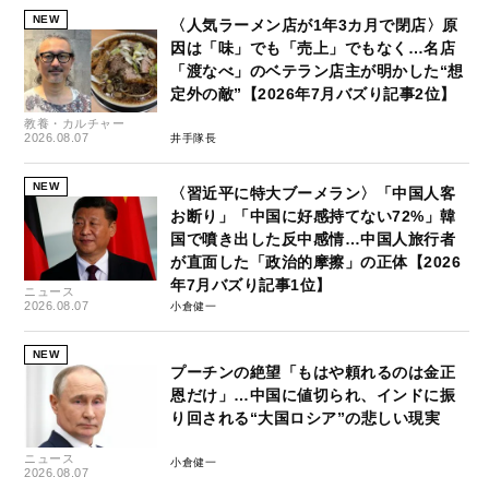
NEW
〈人気ラーメン店が1年3カ月で閉店〉原
因は「味」でも「売上」でもなく…名店
「渡なべ」のベテラン店主が明かした“想
定外の敵”【2026年7月バズり記事2位】
教養・カルチャー
2026.08.07
井手隊長
NEW
〈習近平に特大ブーメラン〉「中国人客
お断り」「中国に好感持てない72%」韓
国で噴き出した反中感情…中国人旅行者
が直面した「政治的摩擦」の正体【2026
年7月バズり記事1位】
ニュース
2026.08.07
小倉健一
NEW
プーチンの絶望「もはや頼れるのは金正
恩だけ」…中国に値切られ、インドに振
り回される“大国ロシア”の悲しい現実
ニュース
小倉健一
2026.08.07