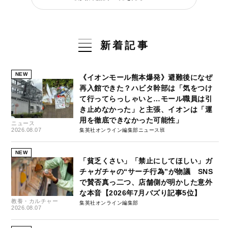
新着記事
NEW
《イオンモール熊本爆発》避難後になぜ
再入館できた？ハビタ幹部は「気をつけ
て行ってらっしゃいと…モール職員は引
き止めなかった」と主張、イオンは「運
用を徹底できなかった可能性」
ニュース
2026.08.07
集英社オンライン編集部ニュース班
NEW
「貧乏くさい」「禁止にしてほしい」ガ
チャガチャの“サーチ行為”が物議 SNS
で賛否真っ二つ、店舗側が明かした意外
な本音【2026年7月バズり記事5位】
教養・カルチャー
集英社オンライン編集部
2026.08.07