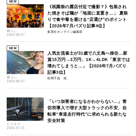
NEW
《祇園祭の露店付近で撮影？》包装され
た焼きそば麺が「地面に直置き…」 夏祭
りで食中毒を避ける“店選び”のポイント
【2026年7月バズり記事4位】
暮らし
集英社オンライン編集部
2026.08.07
NEW
人気女流雀士が31歳で八丈島へ移住…家
賃15万円→3万円、1K→4LDK「東京では
壊れてしまうと…」【2026年7月バズり
記事3位】
暮らし
松岡千晶
2026.08.07
「いつ加害者になるかわからない…」青
切符導入で増す大型トラックの不安、自
転車“車道走行時代”に求められる新たな
安全対策
ビジネス
2026.07.21