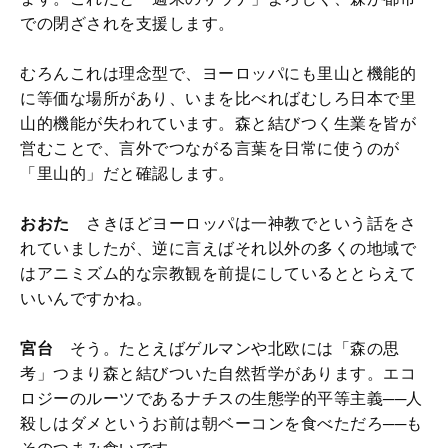
での閉ざされを支援します。
むろんこれは理念型で、ヨーロッパにも里山と機能的
に等価な場所があり、いまを比べればむしろ日本で里
山的機能が失われています。森と結びつく生業を皆が
営むことで、言外でつながる言葉を日常に使うのが
「里山的」だと確認します。
おおた
さきほどヨーロッパは一神教でという話をさ
れていましたが、逆に言えばそれ以外の多くの地域で
はアニミズム的な宗教観を前提にしているととらえて
いいんですかね。
宮台
そう。たとえばゲルマンや北欧には「森の思
考」つまり森と結びついた自然哲学があります。エコ
ロジーのルーツであるナチスの生態学的平等主義──人
殺しはダメというお前は朝ベーコンを食べただろ──も