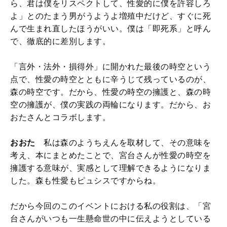
ら、君は僕をリスペクトして、性愛的に僕を許容しろ
よ」とのたまう男がうようよ増殖中だけど、すぐに死
んで生まれ直したほうがいい。僕は「即死系」と呼ん
で、徹底的に差別します。
「言外・法外・損得外」に開かれた最後の時空という
点で、性愛の時空とともに辛うじて残っているのが、
森の時空です。だから、性愛の時空の擁護と、森の時
空の擁護が、僕の実践の両輪になります。だから、お
おたさんとコラボします。
おおた
私は森のようちえんを取材して、その意味を
考え、本にまとめたことで、宮台さんが性愛の時空を
擁護する意味が、実感として理解できるようになりま
した。森も性愛もピュシスですからね。
だから今回のこのイベントにおける私の役割は、「宮
台さんがいつも一生懸命世の中に伝えようとしている