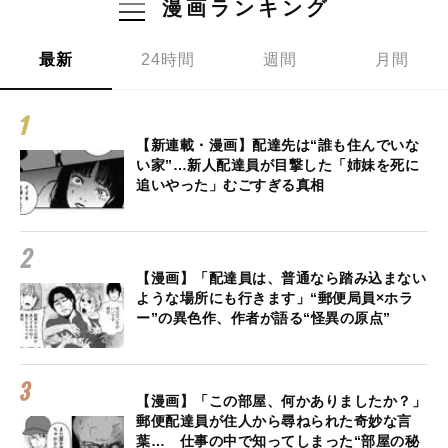
漫画ランキング
最新
24時間
週間
月間
【新連載・漫画】配達先は“誰も住んでいな
い家”…新人配達員が目撃した「姉妹を死に
追いやった」むごすぎる真相
【漫画】「配達員は、普通なら踏み込まない
ような場所にも行きます」“郵便局員×ホラ
ー”の異色作、作者が語る“怪異の原点”
【漫画】「この部屋、何かありましたか？」
郵便配達員が住人から尋ねられた奇妙な言
葉… 仕事の中で知ってしまった“部屋の秘