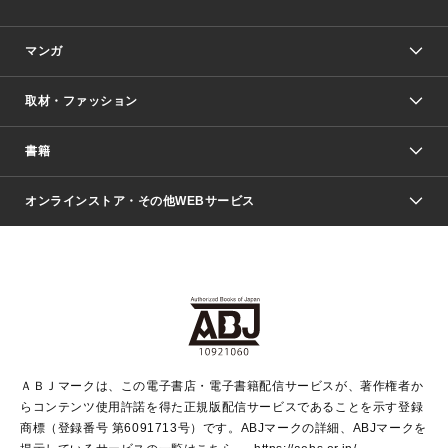
マンガ
取材・ファッション
少年マンガ
週刊少年ジャンプ
書籍
ファッション・美容
青年マンガ
ジャンプSQ.
Seventeen
週刊ヤングジャンプ
オンラインストア・その他WEBサービス
文芸・文庫・総合
芸能・情報・スポーツ
少女マンガ
Vジャンプ
non-no Web
ヤングジャンプ定期購読デジタル
すばる
Myojo
オンラインストア
りぼん
学芸・ノンフィクション・新書
最強ジャンプ
女性マンガ
@BAILA
ヤンジャン＋
小説すばる
週プレNEWS
マーガレット
集英社OTOコンテンツ
集英社 学芸編集部
少年ジャンプ＋
その他WEBサービス
クッキー
ライトノベル・ノベライズ
MAQUIA ONLINE
となりのヤングジャンプ
集英社 文芸ステーション
週プレ グラジャパ！
別冊マーガレット
SHUEISHA MANGA-ART HERITAGE
集英社 ビジネス書
ゼブラック
ココハナ
SHUEISHA ADNAVI
SPUR.JP
集英社Webマガジン Cobalt
グランドジャンプ
web 集英社文庫
キッズ
web Sportiva
マンガMee
ジャンプキャラクターズストア
集英社新書
ジャンプルーキー！
月刊オフィスユー
ＡＢＪマークは、この電子書店・電子書籍配信サービスが、著作権者か
EDITOR'S LAB
LEE
集英社オレンジ文庫
ウルトラジャンプ
青春と読書
パラスポ＋！
らコンテンツ使用許諾を得た正規版配信サービスであることを示す登録
集英社みらい文庫
リマコミ＋
HAPPY PLUS STORE
集英社新書プラス
ジャンプTOON
商標（登録番号 第6091713号）です。ABJマークの詳細、ABJマークを
Marisol
シフォン文庫
アジア人物史
S-KIDS.LAND