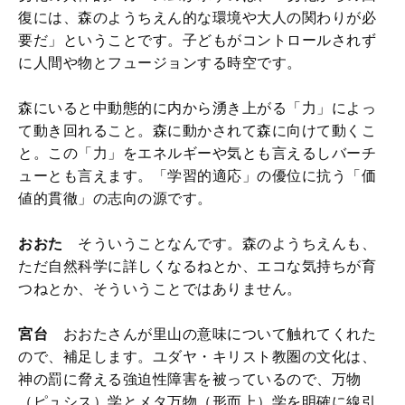
復には、森のようちえん的な環境や大人の関わりが必
要だ」ということです。子どもがコントロールされず
に人間や物とフュージョンする時空です。
森にいると中動態的に内から湧き上がる「力」によっ
て動き回れること。森に動かされて森に向けて動くこ
と。この「力」をエネルギーや気とも言えるしバーチ
ューとも言えます。「学習的適応」の優位に抗う「価
値的貫徹」の志向の源です。
おおた
そういうことなんです。森のようちえんも、
ただ自然科学に詳しくなるねとか、エコな気持ちが育
つねとか、そういうことではありません。
宮台
おおたさんが里山の意味について触れてくれた
ので、補足します。ユダヤ・キリスト教圏の文化は、
神の罰に脅える強迫性障害を被っているので、万物
（ピュシス）学とメタ万物（形而上）学を明確に線引