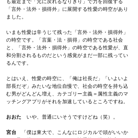
も最近まで「元に戻れるなりきり」で力を回復する
「言外・法外・損得外」に展開する性愛の時空があり
ました。
いまも性愛は辛うじて残った「言外・法外・損得外」
の時空です。「言葉・法・損得」の時空である社会
と、「言外・法外・損得外」の時空である性愛が、直
和分割されるものだという感覚がまだ一部に残ってい
るんです。
とはいえ、性愛の時空に、「俺は社長だ」「いよいよ
部長だぞ」みたいな地位自慢で、社会の時空を持ち込
む男がどんどん増え、カテゴリー主義＝属性主義のマ
ッチングアプリがそれを加速しているところですね。
おおた
いや、普通にいそうですけどね（笑）。
宮台
「僕は東大で、こんなにロジカルで頭がいいか