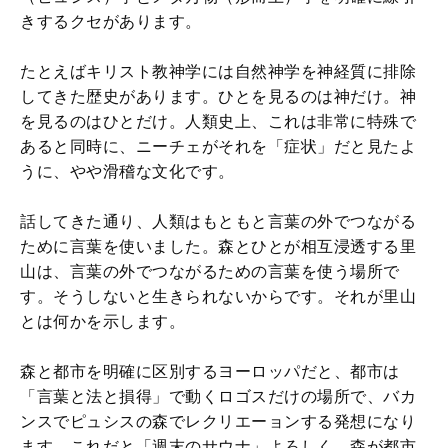
きするクセがあります。
たとえばキリスト教神学には自然神学を神経質に排除
してきた歴史があります。ひとを見るのは神だけ。神
を見るのはひとだけ。人類史上、これは非常に特殊で
あると同時に、ニーチェがそれを「症状」だと見たよ
うに、やや滑稽な文化です。
話してきた通り、人類はもともと言葉の外でつながる
ために言葉を使いました。森とひとが相互浸透する里
山は、言葉の外でつながるための言葉を使う場所で
す。そうしないと生きられないからです。それが里山
とは何かを示します。
森と都市を明確に区別するヨーロッパだと、都市は
「言葉と法と損得」で動くロゴスだけの場所で、バカ
ンスでピュシスの森でレクリエーョンする発想になり
ます。これだと「週末のサウナ」よろしく、森が都市