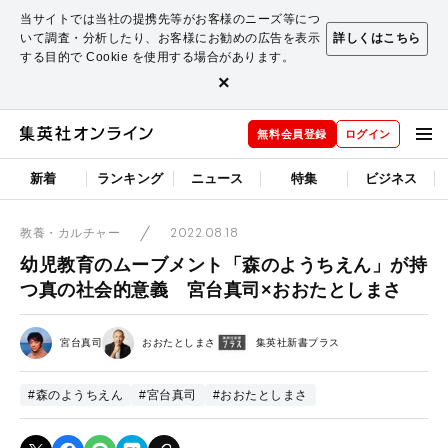
当サイトでは当社の提携先等がお客様のニーズ等につ
いて調査・分析したり、お客様にお勧めの広告を表示
詳しくはこちら
する目的で Cookie を使用する場合があります。
×
無料会員登録
ログイン
新着
ランキング
ニュース
特集
ビジネス
2022.08.18
教養・カルチャー
幼児教育のムーブメント「森のようちえん」が持
つ真の社会的意義 宮台真司×おおたとしまさ
宮台真司
おおたとしまさ
集英社新書プラス
#森のようちえん
#宮台真司
#おおたとしまさ