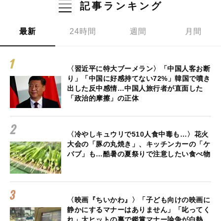
記事ランキング
最新
24時間
週間
月間
〈習近平に特大ブーメラン〉「中国人客お断
り」「中国に好感持てない72%」韓国で噴き
出した反中感情…中国人旅行者が直面した
「政治的摩擦」の正体
〈冷やしキュウリで510人食中毒も…〉花火
大会の「豚の丸焼き」、キッチンカーの「ケ
バブ」も…酷暑の夏祭りで注意したい食べ物
〈映画『ちいかわ』〉「子ども向けの映画に
静かにするマナーはありません」「叱ってく
れ」大ヒットの裏で鑑賞マナー論争が白熱