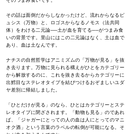
そのつまみ食いです。
その話は面倒だからしなかったけど、流れからなるピ
ュシス（万物）と、ロゴスからなるノモス（法共同
体）をわける二元論──土が血を育てる──がつまみ食
いの背景です。里山にはこの二元論はなく、土は血で
あり、血は土なんです。
ナチスの自然哲学はアニミズムの「万物が見る」を抜
き去ります。万物に見られる構えがひとをカテゴリー
から解放するのに、これを抜き去るからカテゴリーに
出鱈目なステレオタイプを結びつけるおぞましいユダ
ヤ差別に帰結しました。
「ひとだけが見る」のなら、ひとはカテゴリーとステ
レオタイプに閉ざされます。「動物も見る」のであれ
ば、「ジャガーにとっての人の血は人にとってのマニ
オク酒」という言葉のラベルの転倒が可能になる。そ