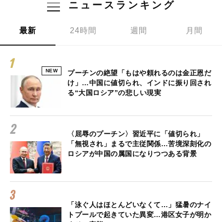
ニュースランキング
最新
24時間
週間
月間
NEW
プーチンの絶望「もはや頼れるのは金正恩だ
け」…中国に値切られ、インドに振り回され
る“大国ロシア”の悲しい現実
〈屈辱のプーチン〉習近平に「値切られ」
「無視され」まるで主従関係…苦境深刻化の
ロシアが中国の属国になりつつある背景
「泳ぐ人はほとんどいなくて…」猛暑のナイ
トプールで起きていた異変…港区女子が明か