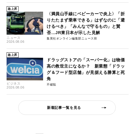
急上昇
〈満員山手線にベビーカーで炎上〉「折
りたたまず乗車できる」はずなのに「避
けるべき」「みんなで守るもの」と賛
否…JR東日本が示した見解
ニュース
集英社オンライン編集部ニュース班
2026.08.06
急上昇
ドラッグストアの「スーパー化」は物価
高の救世主になるか？ 新業態「ドラッ
グ＆フード型店舗」が見据える勝算と死
角
ビジネス
不破聡
2026.08.06
新着記事一覧を見る