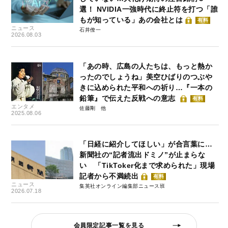
選！ NVIDIA一強時代に終止符を打つ「誰
もが知っている」あの会社とは
有料
ニュース
石井僚一
2026.08.03
「あの時、広島の人たちは、もっと熱か
ったのでしょうね」美空ひばりのつぶや
きに込められた平和への祈り…『一本の
鉛筆』で伝えた反戦への意志
有料
エンタメ
佐藤剛
2025.08.06
「日経に紹介してほしい」が合言葉に…
新聞社の“記者流出ドミノ”が止まらな
い 「TikToker化まで求められた」現場
記者から不満続出
有料
ニュース
集英社オンライン編集部ニュース班
2026.07.18
会員限定記事一覧を見る