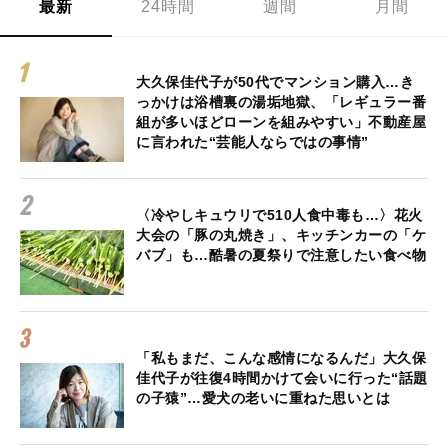
最新
24時間
週間
月間
大久保佳代子が50代でマンション購入…き
っかけは浴槽裏の湯垢地獄、「レギュラー番
組が多いほどローンを組みやすい」不動産屋
に言われた“芸能人ならではの事情”
〈冷やしキュウリで510人食中毒も…〉花火
大会の「豚の丸焼き」、キッチンカーの「ケ
バブ」も…酷暑の夏祭りで注意したい食べ物
「私もまだ、こんな感情になるんだ」大久保
佳代子が往復4時間かけて会いに行った“話題
の子猿”…愛犬の老いに重ねた思いとは