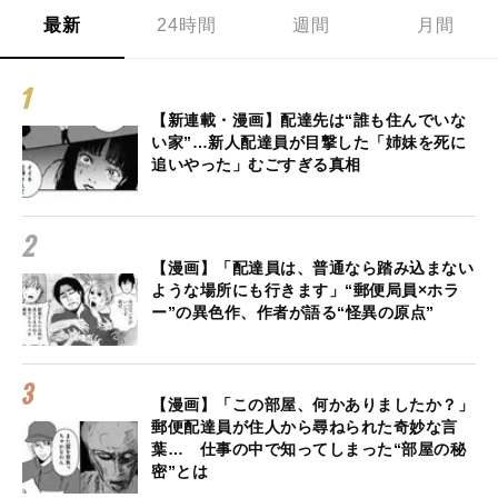
最新
24時間
週間
月間
【新連載・漫画】配達先は“誰も住んでいな
い家”…新人配達員が目撃した「姉妹を死に
追いやった」むごすぎる真相
【漫画】「配達員は、普通なら踏み込まない
ような場所にも行きます」“郵便局員×ホラ
ー”の異色作、作者が語る“怪異の原点”
【漫画】「この部屋、何かありましたか？」
郵便配達員が住人から尋ねられた奇妙な言
葉… 仕事の中で知ってしまった“部屋の秘
密”とは