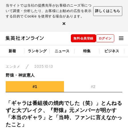
当サイトでは当社の提携先等がお客様のニーズ等につ
いて調査・分析したり、お客様にお勧めの広告を表示
詳しくはこちら
する目的で Cookie を使用する場合があります。
×
無料会員登録
ログイン
新着
ランキング
ニュース
特集
ビジネス
2025.10.13
エンタメ
野猿・神波憲人
#1
#2
「ギャラは番組後の焼肉でした（笑）」とんねる
ずと大ブレイク、『野猿』元メンバーが明かす
「本当のギャラ」と「当時、ファンに言えなかっ
たこと」