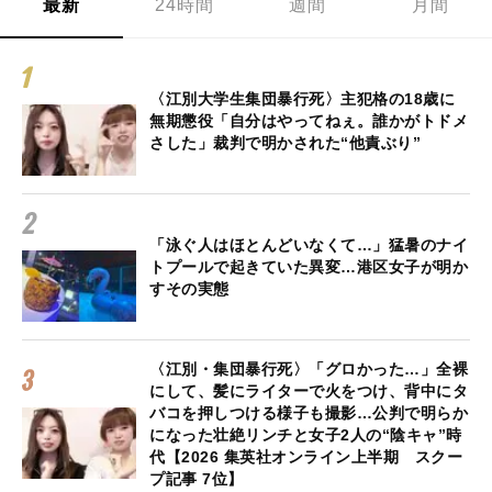
最新
24時間
週間
月間
〈江別大学生集団暴行死〉主犯格の18歳に
無期懲役「自分はやってねぇ。誰かがトドメ
さした」裁判で明かされた“他責ぶり”
「泳ぐ人はほとんどいなくて…」猛暑のナイ
トプールで起きていた異変…港区女子が明か
すその実態
〈江別・集団暴行死〉「グロかった…」全裸
にして、髪にライターで火をつけ、背中にタ
バコを押しつける様子も撮影…公判で明らか
になった壮絶リンチと女子2人の“陰キャ”時
代【2026 集英社オンライン上半期 スクー
プ記事 7位】