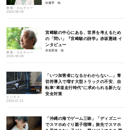
佐藤雫
教養・カルチャー
2026.08.08
宮﨑駿の中心にある、世界を考えるため
の「問い」『宮﨑駿の詩学』赤坂憲雄 イ
ンタビュー
赤坂憲雄
教養・カルチャー
2026.08.08
「いつ加害者になるかわからない…」青
切符導入で増す大型トラックの不安、自
転車“車道走行時代”に求められる新たな
安全対策
ビジネス
2026.07.21
「沖縄の海でゲーム三昧」「ディズニー
でスマホめぐり親子喧嘩」旅先でスマホ