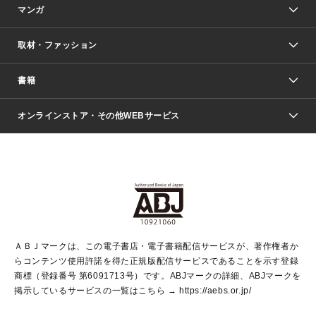
マンガ
取材・ファッション
少年マンガ
週刊少年ジャンプ
書籍
ファッション・美容
青年マンガ
ジャンプSQ.
Seventeen
週刊ヤングジャンプ
オンラインストア・その他WEBサービス
文芸・文庫・総合
芸能・情報・スポーツ
少女マンガ
Vジャンプ
non-no Web
ヤングジャンプ定期購読デジタル
すばる
Myojo
オンラインストア
りぼん
学芸・ノンフィクション・新書
最強ジャンプ
女性マンガ
@BAILA
ヤンジャン＋
小説すばる
週プレNEWS
マーガレット
集英社OTOコンテンツ
集英社 学芸編集部
少年ジャンプ＋
その他WEBサービス
クッキー
ライトノベル・ノベライズ
MAQUIA ONLINE
となりのヤングジャンプ
集英社 文芸ステーション
週プレ グラジャパ！
別冊マーガレット
SHUEISHA MANGA-ART HERITAGE
集英社 ビジネス書
ゼブラック
ココハナ
SHUEISHA ADNAVI
SPUR.JP
集英社Webマガジン Cobalt
グランドジャンプ
web 集英社文庫
キッズ
web Sportiva
マンガMee
ジャンプキャラクターズストア
集英社新書
ジャンプルーキー！
月刊オフィスユー
ＡＢＪマークは、この電子書店・電子書籍配信サービスが、著作権者か
EDITOR'S LAB
LEE
集英社オレンジ文庫
ウルトラジャンプ
青春と読書
パラスポ＋！
らコンテンツ使用許諾を得た正規版配信サービスであることを示す登録
集英社みらい文庫
リマコミ＋
HAPPY PLUS STORE
集英社新書プラス
ジャンプTOON
商標（登録番号 第6091713号）です。ABJマークの詳細、ABJマークを
Marisol
シフォン文庫
アジア人物史
S-KIDS.LAND
マンガMeets
掲示しているサービスの一覧はこちら →
https://aebs.or.jp/
shueisha vox
よみタイ
S-MANGA
Web éclat
ダッシュエックス文庫