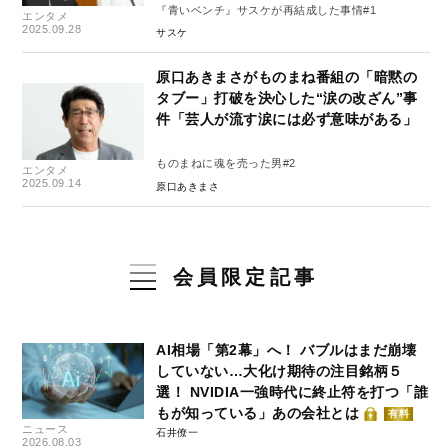
『青いベンチ』サスケが再結成した事情#1
エンタメ
2025.09.28
サスケ
原口あきまさがものまね番組の「暗黙の
タブー」打破を決心した“涙の改ざん”事
件「芸人が流す涙には必ず意味がある」
ものまねに魂を売った男#2
エンタメ
2025.09.14
原口あきまさ
会員限定記事
AI相場「第2幕」へ！ バブルはまだ崩壊
していない…大化け期待の注目銘柄５
選！ NVIDIA一強時代に終止符を打つ「誰
もが知っている」あの会社とは
有料
ニュース
石井僚一
2026.08.03