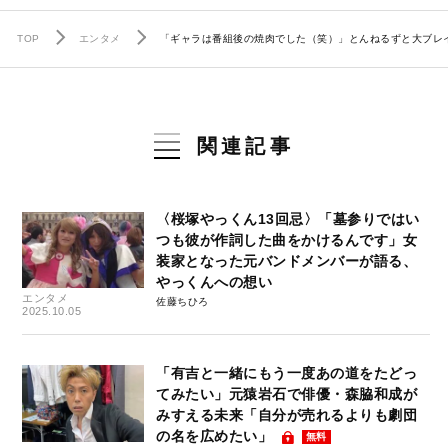
TOP
エンタメ
「ギャラは番組後の焼肉でした（笑）」とんねるずと大ブレ
関連記事
〈桜塚やっくん13回忌〉「墓参りではい
つも彼が作詞した曲をかけるんです」女
装家となった元バンドメンバーが語る、
やっくんへの想い
エンタメ
佐藤ちひろ
2025.10.05
「有吉と一緒にもう一度あの道をたどっ
てみたい」元猿岩石で俳優・森脇和成が
みすえる未来「自分が売れるよりも劇団
の名を広めたい」
無料