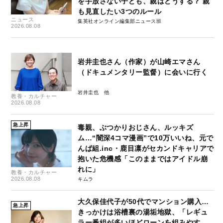
を手放さない子ども、親はどうする？ 親
も見直したい3つのルール
ニュース
集英社オンライン編集部ニュース班
2026.08.08
岩井圭也さん（作家）が山崎エマさん
（ドキュメンタリー監督）に会いに行く
岩井圭也
教養・カルチャー
2026.08.08
急上昇
毒親、ぶつかりおじさん、ルッキズ
ム…“闇深4コマ漫画”で10万いいね、元で
んぱ組.inc・鹿目凛がセカンドキャリアで
抱いた危機感「このままではアイドル崩
れに」
教養・カルチャー
2026.08.08
キムラ
大久保佳代子が50代でマンション購入…
急上昇
きっかけは浴槽裏の湯垢地獄、「レギュ
ラー番組が多いほどローンを組みやす