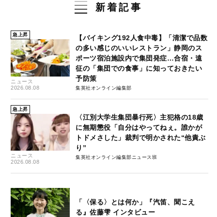
新着記事
急上昇
【バイキング192人食中毒】「清潔で品数
の多い感じのいいレストラン」静岡のス
ポーツ宿泊施設内で集団発症…合宿・遠
征の「集団での食事」に知っておきたい
予防策
ニュース
2026.08.08
集英社オンライン編集部
急上昇
〈江別大学生集団暴行死〉主犯格の18歳
に無期懲役「自分はやってねぇ。誰かが
トドメさした」裁判で明かされた“他責ぶ
り”
ニュース
集英社オンライン編集部ニュース班
2026.08.08
「〈保る〉とは何か」『汽笛、聞こえ
る』佐藤雫 インタビュー