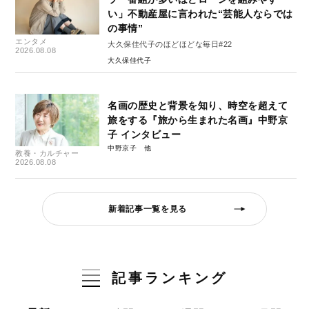
い」不動産屋に言われた“芸能人ならでは
の事情”
エンタメ
大久保佳代子のほどほどな毎日#22
2026.08.08
大久保佳代子
名画の歴史と背景を知り、時空を超えて
旅をする『旅から生まれた名画』中野京
子 インタビュー
中野京子
教養・カルチャー
2026.08.08
新着記事一覧を見る
記事ランキング