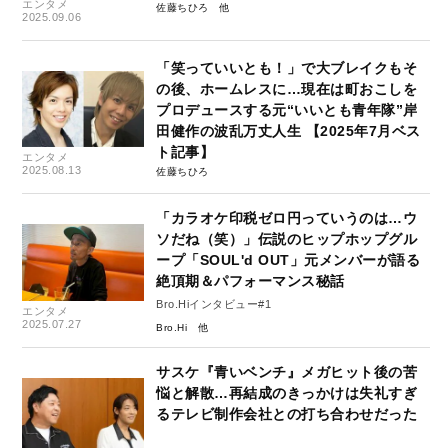
エンタメ
佐藤ちひろ
2025.09.06
「笑っていいとも！」で大ブレイクもそ
の後、ホームレスに…現在は町おこしを
プロデュースする元“いいとも青年隊”岸
田健作の波乱万丈人生 【2025年7月ベス
ト記事】
エンタメ
2025.08.13
佐藤ちひろ
「カラオケ印税ゼロ円っていうのは…ウ
ソだね（笑）」伝説のヒップホップグル
ープ「SOUL'd OUT」元メンバーが語る
絶頂期＆パフォーマンス秘話
Bro.Hiインタビュー#1
エンタメ
2025.07.27
Bro.Hi
サスケ『青いベンチ』メガヒット後の苦
悩と解散…再結成のきっかけは失礼すぎ
るテレビ制作会社との打ち合わせだった