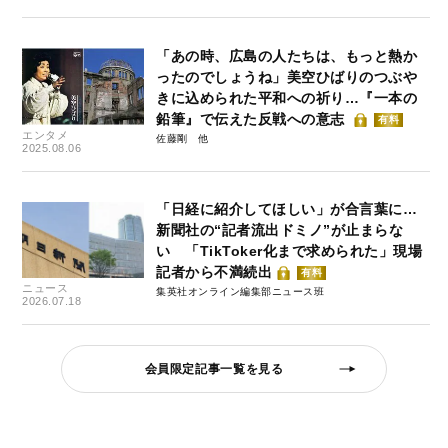
「あの時、広島の人たちは、もっと熱か
ったのでしょうね」美空ひばりのつぶや
きに込められた平和への祈り…『一本の
鉛筆』で伝えた反戦への意志
有料
エンタメ
佐藤剛
2025.08.06
「日経に紹介してほしい」が合言葉に…
新聞社の“記者流出ドミノ”が止まらな
い 「TikToker化まで求められた」現場
記者から不満続出
有料
ニュース
集英社オンライン編集部ニュース班
2026.07.18
会員限定記事一覧を見る