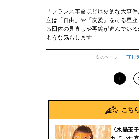
「フランス革命ほど歴史的な大事件
座は「自由」や「友愛」を司る星座
る団体の見直しや再編が進んでいる
ような気もします」
“7
次のページ
1
こち
〈水晶玉子
れていた真