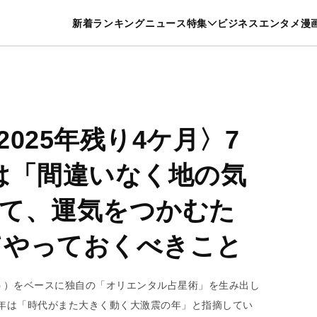
特集一覧を見る
漫画一覧を見る
新着
ランキング
ニュース
特集
ビジネス
エンタメ
漫
養・カルチャー
暮らし
スポーツ
ヘルスケア
美容
グルメ
025年残り4ケ月〉7
は「間違いなく地の気
て、運気をつかむた
けてやっておくべきこと
う）をベースに独自の「オリエンタル占星術」を生み出し
5年は「時代がまた大きく動く大激震の年」と指摘してい