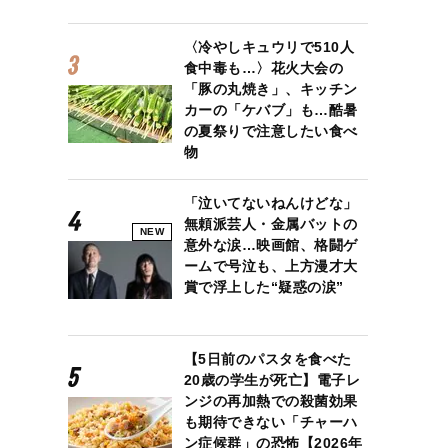
〈冷やしキュウリで510人
食中毒も…〉花火大会の
「豚の丸焼き」、キッチン
カーの「ケバブ」も…酷暑
の夏祭りで注意したい食べ
物
「泣いてないねんけどな」
無頼派芸人・金属バットの
NEW
意外な涙…映画館、格闘ゲ
ームで号泣も、上方漫才大
賞で浮上した“疑惑の涙”
【5日前のパスタを食べた
20歳の学生が死亡】電子レ
ンジの再加熱での殺菌効果
も期待できない「チャーハ
ン症候群」の恐怖【2026年