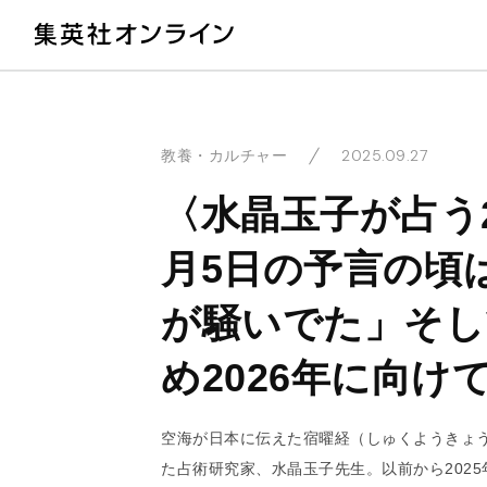
教
2025.09.27
教養・カルチャー
〈水晶玉子が占う2
月5日の予言の頃
が騒いでた」そし
め2026年に向
空海が日本に伝えた宿曜経（しゅくようきょ
た占術研究家、水晶玉子先生。以前から202