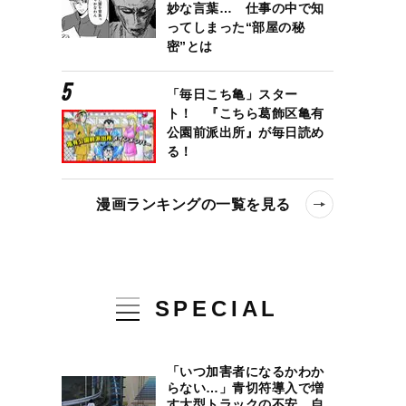
妙な言葉… 仕事の中で知
ってしまった“部屋の秘
密”とは
「毎日こち亀」スター
ト！ 『こちら葛飾区亀有
公園前派出所』が毎日読め
る！
漫画ランキングの一覧を見る
SPECIAL
「いつ加害者になるかわか
らない…」青切符導入で増
す大型トラックの不安、自