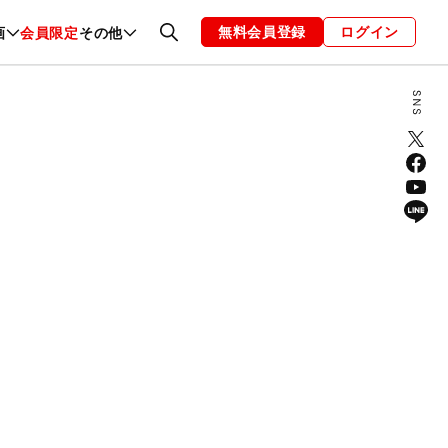
無料会員登録
ログイン
画
会員限定
その他
ファッション
恋愛・結婚
編集部
お知らせ