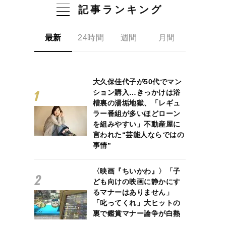
記事ランキング
最新
24時間
週間
月間
大久保佳代子が50代でマン
ション購入…きっかけは浴
槽裏の湯垢地獄、「レギュ
ラー番組が多いほどローン
を組みやすい」不動産屋に
言われた“芸能人ならではの
事情”
〈映画『ちいかわ』〉「子
ども向けの映画に静かにす
るマナーはありません」
「叱ってくれ」大ヒットの
裏で鑑賞マナー論争が白熱