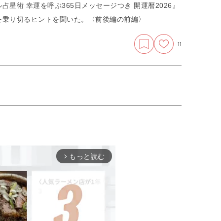
星術 幸運を呼ぶ365日メッセージつき 開運暦2026』
を乗り切るヒントを聞いた。
〈前後編の前編〉
11
もっと読む
arrow_forward_ios