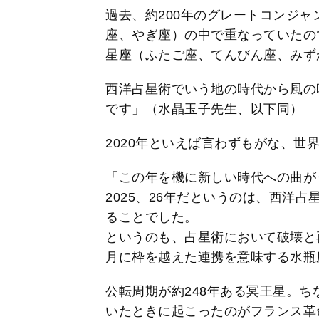
過去、約200年のグレートコンジ
座、やぎ座）の中で重なっていたので
星座（ふたご座、てんびん座、みず
西洋占星術でいう地の時代から風の
です」（水晶玉子先生、以下同）
2020年といえば言わずもがな、世
「この年を機に新しい時代への曲が
2025、26年だというのは、西洋
ることでした。
というのも、占星術において破壊と再
月に枠を越えた連携を意味する水瓶
公転周期が約248年ある冥王星。
いたときに起こったのがフランス革