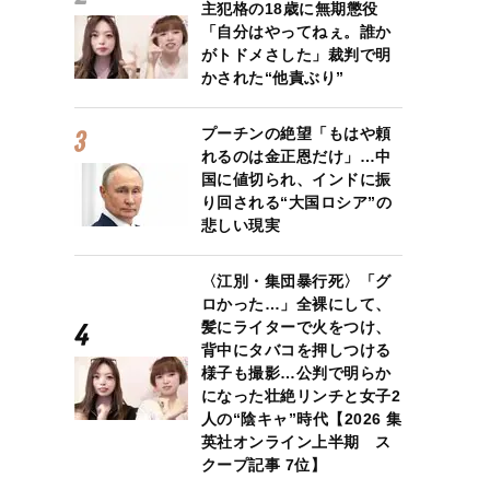
主犯格の18歳に無期懲役
「自分はやってねぇ。誰か
がトドメさした」裁判で明
かされた“他責ぶり”
プーチンの絶望「もはや頼
れるのは金正恩だけ」…中
国に値切られ、インドに振
り回される“大国ロシア”の
悲しい現実
〈江別・集団暴行死〉「グ
ロかった…」全裸にして、
髪にライターで火をつけ、
背中にタバコを押しつける
様子も撮影…公判で明らか
になった壮絶リンチと女子2
人の“陰キャ”時代【2026 集
英社オンライン上半期 ス
クープ記事 7位】