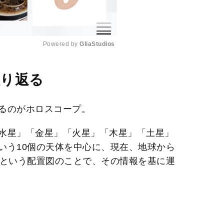
Powered by 
GliaStudios
M
振り返る
u
t
るのがホロスコープ。
e
水星」「金星」「火星」「木星」「土星」
いう10個の天体を中心に、現在、地球から
かという配置図のことで、その情報を基に運