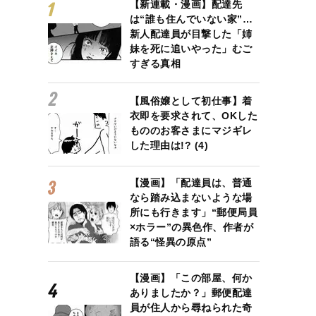
【新連載・漫画】配達先
は“誰も住んでいない家”…
新人配達員が目撃した「姉
妹を死に追いやった」むご
すぎる真相
【風俗嬢として初仕事】着
衣即を要求されて、OKした
もののお客さまにマジギレ
した理由は!? (4)
【漫画】「配達員は、普通
なら踏み込まないような場
所にも行きます」“郵便局員
×ホラー”の異色作、作者が
語る“怪異の原点”
【漫画】「この部屋、何か
ありましたか？」郵便配達
員が住人から尋ねられた奇