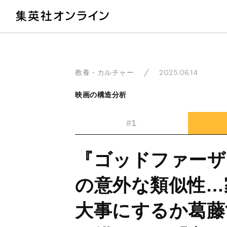
教
2025.06.14
教養・カルチャー
映画の構造分析
#1
『ゴッドファーザ
の意外な類似性…
大事にするか葛藤