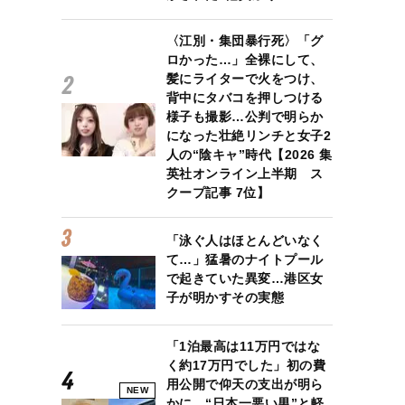
〈江別・集団暴行死〉「グ
ロかった…」全裸にして、
髪にライターで火をつけ、
背中にタバコを押しつける
様子も撮影…公判で明らか
になった壮絶リンチと女子2
人の“陰キャ”時代【2026 集
英社オンライン上半期 ス
クープ記事 7位】
「泳ぐ人はほとんどいなく
て…」猛暑のナイトプール
で起きていた異変…港区女
子が明かすその実態
「1泊最高は11万円ではな
く約17万円でした」初の費
用公開で仰天の支出が明ら
NEW
かに “日本一悪い男”と軽