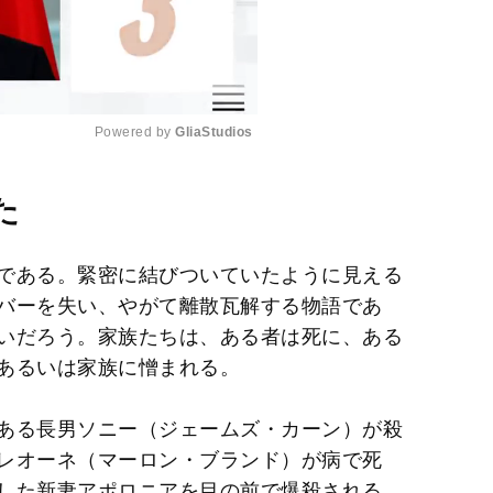
Powered by 
GliaStudios
M
た
u
t
である。緊密に結びついていたように見える
e
バーを失い、やがて離散瓦解する物語であ
いだろう。家族たちは、ある者は死に、ある
あるいは家族に憎まれる。
ある長男ソニー（ジェームズ・カーン）が殺
レオーネ（マーロン・ブランド）が病で死
した新妻アポロニアを目の前で爆殺される。