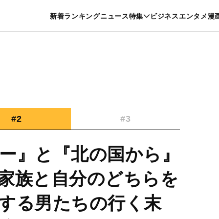
特集一覧を見る
漫画一覧を見る
新着
ランキング
ニュース
特集
ビジネス
エンタメ
漫
養・カルチャー
暮らし
スポーツ
ヘルスケア
美容
グルメ
#2
#3
ー』と『北の国から』
家族と自分のどちらを
する男たちの行く末