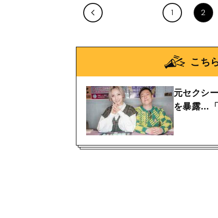
1
2
こち
元セクシ
を暴露…「