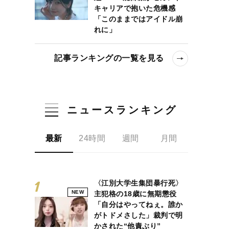
キャリアで抱いた危機感
「このままではアイドル崩
れに」
記事ランキングの一覧を見る
ニュースランキング
最新
24時間
週間
月間
〈江別大学生集団暴行死〉
NEW
主犯格の18歳に無期懲役
「自分はやってねぇ。誰か
がトドメさした」裁判で明
かされた“他責ぶり”