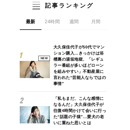
記事ランキング
最新
24時間
週間
月間
大久保佳代子が50代でマン
ション購入…きっかけは浴
NEW
槽裏の湯垢地獄、「レギュ
ラー番組が多いほどローン
を組みやすい」不動産屋に
言われた“芸能人ならではの
事情”
「私もまだ、こんな感情に
なるんだ」大久保佳代子が
往復4時間かけて会いに行っ
た“話題の子猿”…愛犬の老
いに重ねた思いとは