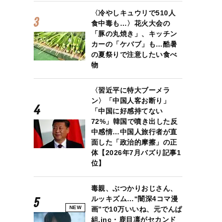
〈冷やしキュウリで510人
食中毒も…〉花火大会の
「豚の丸焼き」、キッチン
カーの「ケバブ」も…酷暑
の夏祭りで注意したい食べ
物
〈習近平に特大ブーメラ
ン〉「中国人客お断り」
「中国に好感持てない
72%」韓国で噴き出した反
中感情…中国人旅行者が直
面した「政治的摩擦」の正
体【2026年7月バズり記事1
位】
毒親、ぶつかりおじさん、
ルッキズム…“闇深4コマ漫
NEW
画”で10万いいね、元でんぱ
組.inc・鹿目凛がセカンド