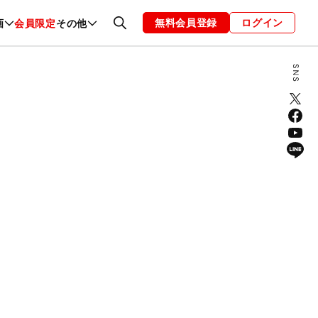
無料会員登録
ログイン
画
会員限定
その他
ファッション
恋愛・結婚
編集部
お知らせ