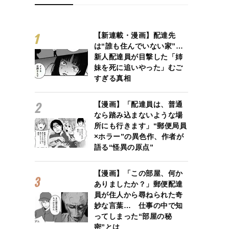
【新連載・漫画】配達先
は“誰も住んでいない家”…
新人配達員が目撃した「姉
妹を死に追いやった」むご
すぎる真相
【漫画】「配達員は、普通
なら踏み込まないような場
所にも行きます」“郵便局員
×ホラー”の異色作、作者が
語る“怪異の原点”
【漫画】「この部屋、何か
ありましたか？」郵便配達
員が住人から尋ねられた奇
妙な言葉… 仕事の中で知
ってしまった“部屋の秘
密”とは