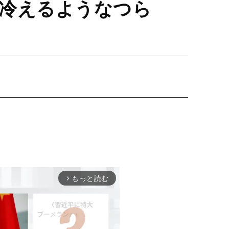
冷えるようなつら
もっと読む
arrow_forward_ios