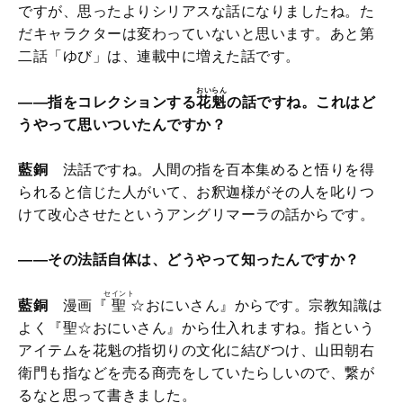
ですが、思ったよりシリアスな話になりましたね。た
だキャラクターは変わっていないと思います。あと第
二話「ゆび」は、連載中に増えた話です。
おいらん
――指をコレクションする
花魁
の話ですね。これはど
うやって思いついたんですか？
藍銅
法話ですね。人間の指を百本集めると悟りを得
られると信じた人がいて、お釈迦様がその人を叱りつ
けて改心させたというアングリマーラの話からです。
――その法話自体は、どうやって知ったんですか？
セイント
藍銅
漫画『
聖
☆おにいさん』からです。宗教知識は
よく『聖☆おにいさん』から仕入れますね。指という
アイテムを花魁の指切りの文化に結びつけ、山田朝右
衛門も指などを売る商売をしていたらしいので、繋が
るなと思って書きました。