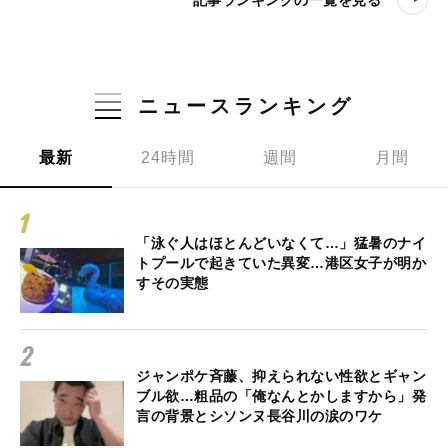
ニュースランキング
最新
24時間
週間
月間
「泳ぐ人はほとんどいなくて…」猛暑のナイ
トプールで起きていた異変…港区女子が明か
すその実態
ジャンポケ斉藤、抑えられない性欲とギャン
ブル欲…粗品の「俺なんとかしますから」発
言の背景とシソンヌ長谷川の涙のワケ