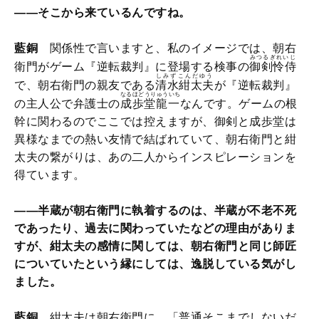
――そこから来ているんですね。
藍銅
関係性で言いますと、私のイメージでは、朝右
みつるぎれいじ
衛門がゲーム『逆転裁判』に登場する検事の
御剣怜侍
しみずこんだゆう
で、朝右衛門の親友である
清水紺太夫
が『逆転裁判』
なるほどうりゅういち
の主人公で弁護士の
成歩堂龍一
なんです。ゲームの根
幹に関わるのでここでは控えますが、御剣と成歩堂は
異様なまでの熱い友情で結ばれていて、朝右衛門と紺
太夫の繋がりは、あの二人からインスピレーションを
得ています。
――半蔵が朝右衛門に執着するのは、半蔵が不老不死
であったり、過去に関わっていたなどの理由がありま
すが、紺太夫の感情に関しては、朝右衛門と同じ師匠
についていたという縁にしては、逸脱している気がし
ました。
藍銅
紺太夫は朝右衛門に、「普通そこまでしないだ