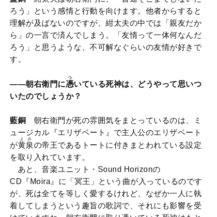
ろう」という感情と行動を向けます。他者からすると
理解が及ばないのですが、紺太夫の中では「親友だか
ら」の一言で済んでしまう。「友情って一体何なんだ
ろう」と思うような、不可解なぐらいの友情が好きで
す。
つ
――朝右衛門に
憑
いている死神は、どうやって思いつ
いたのでしょうか？
藍銅
朝右衛門が死の雰囲気をまとっているのは、ミ
ュージカル『エリザベート』で主人公のエリザベート
よみ
が
黄泉
の帝王であるトートに付きまとわれている設定
を取り入れています。
あと、音楽ユニット・Sound Horizonの
CD『Moira』に「冥王」という曲が入っているのです
が、死は全てを等しく愛するけれど、なぜか一人に執
着してしまうという趣旨の歌詞で、それにも影響を受