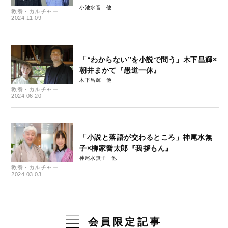
小池水音
教養・カルチャー
2024.11.09
「“わからない”を小説で問う」木下昌輝×
朝井まかて『愚道一休』
木下昌輝
教養・カルチャー
2024.06.20
「小説と落語が交わるところ」神尾水無
子×柳家喬太郎『我拶もん』
神尾水無子
教養・カルチャー
2024.03.03
会員限定記事