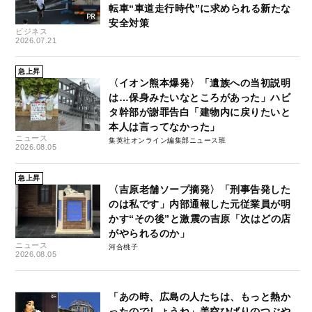
転車“車道走行時代”に求められる新たな
安全対策
ビジネス
2026.07.21
急上昇
〈イオン熊本爆発〉「遺族への当初説明
は…保身みたいなところがあった」ハビ
タ幹部が謝罪告白「建物内に戻りたいと
本人は言ってなかった」
ニュース
集英社オンライン編集部ニュース班
2026.08.05
急上昇
〈吉原老舗ソープ摘発〉「刑事告発した
のは私です」内部通報した元従業員が明
かす“その後”と激震の吉原「次はどの店
がやられるのか」
ニュース
河合桃子
2026.08.05
「あの時、広島の人たちは、もっと熱か
ったのでしょうね」美空ひばりのつぶや