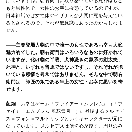
けていますね。朝右衛門に取り憑いている死神はもと
こう
もと男性体で、女性のお
幸
に擬態しているのですが、
日本神話では女性体のイザナミが人間に死を与えてい
るとされるので、それが無意識にあったのかもしれま
せん。
――主要登場人物の中で唯一の女性であるお幸も大変
魅力的でした。朝右衛門はいろいろなものに好かれて
いますが、化け物の半蔵、犬神憑きの家系の紺太夫、
死神と、いずれも普通ではないですし、それぞれが抱
いている感情も尋常ではありません。そんな中で朝右
衛門は、師匠の娘である年上の女性・お幸に思いを寄
せます。
藍銅
お幸はゲーム『ファイアーエムブレム』（『フ
ァイアーエムブレム 風花雪月』）に登場するメルセデ
ス＝フォン＝マルトリッツというキャラクターが元に
なっています。メルセデスは信仰心が厚く、周りのみ