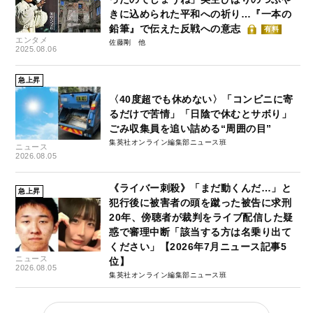
きに込められた平和への祈り…『一本の
鉛筆』で伝えた反戦への意志
有料
エンタメ
佐藤剛
2025.08.06
急上昇
〈40度超でも休めない〉「コンビニに寄
るだけで苦情」「日陰で休むとサボり」
ごみ収集員を追い詰める“周囲の目”
集英社オンライン編集部ニュース班
ニュース
2026.08.05
《ライバー刺殺》「まだ動くんだ…」と
急上昇
犯行後に被害者の頭を蹴った被告に求刑
20年、傍聴者が裁判をライブ配信した疑
惑で審理中断「該当する方は名乗り出て
ください」【2026年7月ニュース記事5
ニュース
位】
2026.08.05
集英社オンライン編集部ニュース班