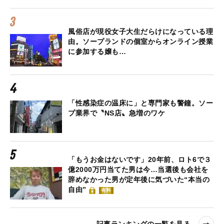
風俗店が現役女子大生だらけになっている理
由。ソープランドの個室からオンライン授業
に参加する嬢も…
「性感染症の温床に」と専門家も警鐘。ソー
プ業界で〝NS店〟急増のワケ
「もうお金はないです」20年前、ロト6で３
億2000万円当てた男は今…当選後も会社を
辞めなかった男が定年後に気づいた“本当の
自由”
有料
記事ランキングの一覧を見る