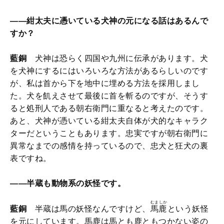
――紺太夫に憑いている犬神の元になる話はあるんで
すか？
藍銅
犬神は恐らく四国や九州に伝承があります。犬
を犬神にするにはいろいろな方法があるらしいのです
が、私は首から下を地中に埋める方法を採用しまし
た。犬を飢えさせて最後に首を斬るのですが、そうす
ると処刑人である朝右衛門に重なると考えたのです。
あと、犬神が憑いている紺太夫自体が犬的なキャラク
ターだということもあります。忠実ですが朝右衛門に
異常なまでの感情を持っているので、忠犬と狂犬の裏
表ですね。
――半蔵も動物系の妖怪です。
むましか
藍銅
半蔵は馬の妖怪なんですけど、
馬鹿
という妖怪
を元にしています。馬鹿は馬とも鹿ともつかない姿の