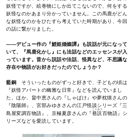
妖怪ですが、絵巻物にしか出てこないので、何をする
妖怪なのかあまり分かっていません。この馬鹿がどん
な妖怪なのかをひたすら考えていた時期があり、今回
の話に繋がりました。
――デビュー作の『鯉姫婚姻譚』も説話が元になって
いて、『馬鹿化かし』にも法話などのエッセンスが入
っています。昔から説話や法話、怪異など、不思議な
存在や物語がお好きだったのでしょうか？
藍銅
そういったものがずっと好きで、子どもの頃は
『妖怪アパートの幽雅な日常』などを読んでいまし
た。ほか、畠中恵さんの『しゃばけ』や夢枕獏さんの
『陰陽師』、宮部みゆきさんの江戸怪談シリーズ『三
こうせつ
島屋変調百物語』、京極夏彦さんの『
巷説
百物語』シ
リーズなどを愛読しています。