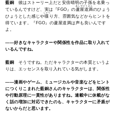
藍銅
彼はストーリー上だと安倍晴明の子孫を名乗っ
あしやどうまん
ているんですけど、実は『FGO』の
蘆屋道満
のひょう
しゃべ
ひょうとした感じや
喋
り方、雰囲気などからヒントを
得ています。『FGO』の蘆屋道満は声も良いんです
よ。
――好きなキャラクターや関係性を作品に取り入れて
いるんですね。
藍銅
そうですね。ただキャラクターの本質というよ
りは、エッセンスを取り入れている気がします。
――漫画やゲーム、ミュージカルや音楽などをヒント
につくりこまれた藍銅さんのキャラクターは、関係性
や行動原理に一貫性がありますね。連載中に休載がな
く話の増加に対応できたのも、キャラクターに矛盾が
ないからだと思います。