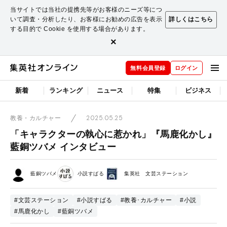
当サイトでは当社の提携先等がお客様のニーズ等につ
いて調査・分析したり、お客様にお勧めの広告を表示
詳しくはこちら
する目的で Cookie を使用する場合があります。
×
無料会員登録
ログイン
新着
ランキング
ニュース
特集
ビジネス
2025.05.25
教養・カルチャー
「キャラクターの執心に惹かれ」『馬鹿化かし』
藍銅ツバメ インタビュー
藍銅ツバメ
小説すばる
集英社 文芸ステーション
#文芸ステーション
#小説すばる
#教養･カルチャー
#小説
#馬鹿化かし
#藍銅ツバメ