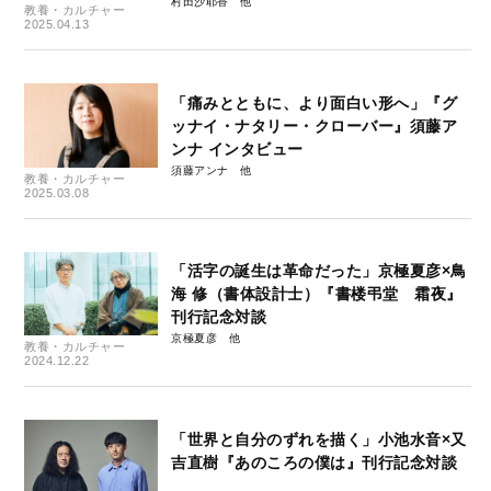
村田沙耶香
教養・カルチャー
2025.04.13
「痛みとともに、より面白い形へ」『グ
ッナイ・ナタリー・クローバー』須藤ア
ンナ インタビュー
須藤アンナ
教養・カルチャー
2025.03.08
「活字の誕生は革命だった」京極夏彦×鳥
海 修（書体設計士）『書楼弔堂 霜夜』
刊行記念対談
京極夏彦
教養・カルチャー
2024.12.22
「世界と自分のずれを描く」小池水音×又
吉直樹『あのころの僕は』刊行記念対談