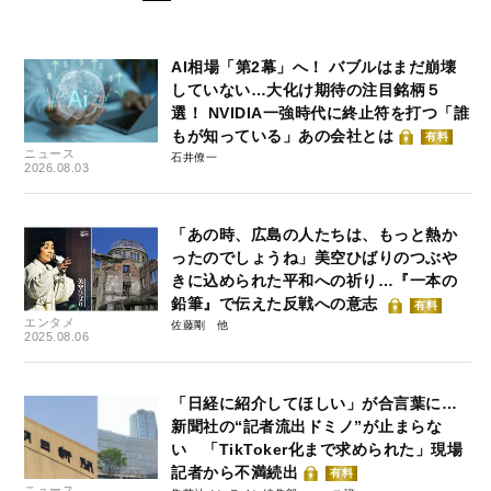
AI相場「第2幕」へ！ バブルはまだ崩壊
していない…大化け期待の注目銘柄５
選！ NVIDIA一強時代に終止符を打つ「誰
もが知っている」あの会社とは
有料
ニュース
石井僚一
2026.08.03
「あの時、広島の人たちは、もっと熱か
ったのでしょうね」美空ひばりのつぶや
きに込められた平和への祈り…『一本の
鉛筆』で伝えた反戦への意志
有料
エンタメ
佐藤剛
2025.08.06
「日経に紹介してほしい」が合言葉に…
新聞社の“記者流出ドミノ”が止まらな
い 「TikToker化まで求められた」現場
記者から不満続出
有料
ニュース