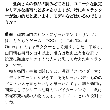
――藍銅さんの作品の読みどころは、ユニークな設定
やリアルな描写など多々ありますが、特にキャラクタ
ーが魅力的だと思います。モデルなどはいるのでしょ
うか？
藍銅
朝右衛門のヒントになったアンリ・サンソン
は、もともとゲーム『FGO』（『Fate/Grand
Order』）のキャラクターとして知りました。半蔵は、
山田朝右衛門を出す以上、相方は歴史上有名な忍で、
設定に融通がききそうな人をと思って考えたキャラク
ターです。
朝右衛門と半蔵に関しては、漫画『スパイダーマン
／デッドプール』が好きで、ああいったバディものの
ブロマンスを書きたいなと思ったんです。朝右衛門は
闇落ちしてシリアスな時のスパイダーマンで、半蔵は
不老不死の謎の人物であるデッドプールという役割で
すね。