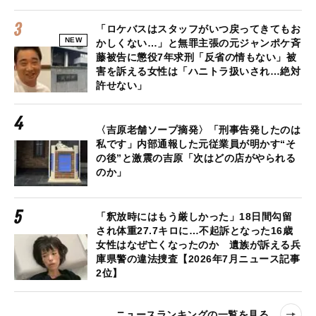
「ロケバスはスタッフがいつ戻ってきてもお
NEW
かしくない…」と無罪主張の元ジャンポケ斉
藤被告に懲役7年求刑「反省の情もない」被
害を訴える女性は「ハニトラ扱いされ…絶対
許せない」
〈吉原老舗ソープ摘発〉「刑事告発したのは
私です」内部通報した元従業員が明かす“そ
の後”と激震の吉原「次はどの店がやられる
のか」
「釈放時にはもう厳しかった」18日間勾留
され体重27.7キロに…不起訴となった16歳
女性はなぜ亡くなったのか 遺族が訴える兵
庫県警の違法捜査【2026年7月ニュース記事
2位】
ニュースランキングの一覧を見る