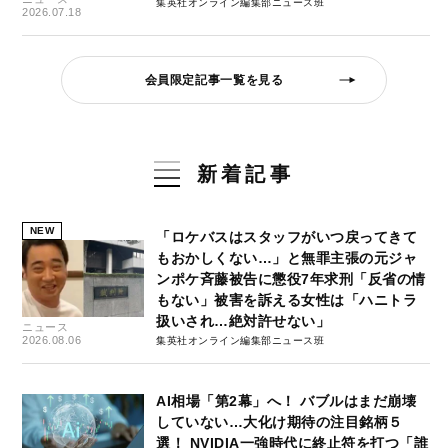
集英社オンライン編集部ニュース班
2026.07.18
会員限定記事一覧を見る
新着記事
NEW
「ロケバスはスタッフがいつ戻ってきて
もおかしくない…」と無罪主張の元ジャ
ンポケ斉藤被告に懲役7年求刑「反省の情
もない」被害を訴える女性は「ハニトラ
扱いされ…絶対許せない」
ニュース
2026.08.06
集英社オンライン編集部ニュース班
AI相場「第2幕」へ！ バブルはまだ崩壊
していない…大化け期待の注目銘柄５
選！ NVIDIA一強時代に終止符を打つ「誰