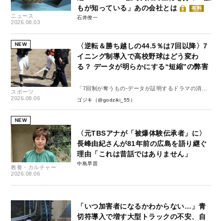
もが知っている」あの会社とは
有料
ニュース
石井僚一
2026.08.03
NEW
〈逆転＆勝ち越しの44.5％は7回以降〉7
イニング制導入で高校野球はどう変わ
る？ データが明らかにする“短縮”の弊害
「7回制が奪うもの-データが証明するドラマの消
スポーツ
失-」
2026.08.06
ゴジキ（@godziki_55）
NEW
〈元TBSアナが「被爆体験伝承者」に〉
長峰由紀さんが81年前の広島を語り継ぐ
理由「これは昔話ではありません」
中島早苗
教養・カルチャー
2026.08.06
「いつ加害者になるかわからない…」青
切符導入で増す大型トラックの不安、自