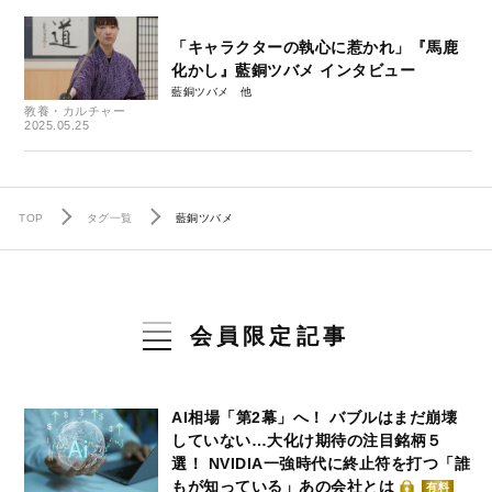
「キャラクターの執心に惹かれ」『馬鹿
化かし』藍銅ツバメ インタビュー
藍銅ツバメ
教養・カルチャー
2025.05.25
TOP
タグ一覧
藍銅ツバメ
会員限定記事
AI相場「第2幕」へ！ バブルはまだ崩壊
していない…大化け期待の注目銘柄５
選！ NVIDIA一強時代に終止符を打つ「誰
もが知っている」あの会社とは
有料