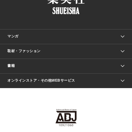
マンガ
取材・ファッション
少年マンガ
週刊少年ジャンプ
書籍
ファッション・美容
青年マンガ
ジャンプSQ.
Seventeen
週刊ヤングジャンプ
オンラインストア・その他WEBサービス
文芸・文庫・総合
芸能・情報・スポーツ
少女マンガ
Vジャンプ
non-no Web
ヤングジャンプ定期購読デジタル
すばる
Myojo
オンラインストア
りぼん
学芸・ノンフィクション・新書
最強ジャンプ
女性マンガ
@BAILA
ヤンジャン＋
小説すばる
週プレNEWS
マーガレット
集英社OTOコンテンツ
集英社 学芸編集部
少年ジャンプ＋
その他WEBサービス
クッキー
ライトノベル・ノベライズ
MAQUIA ONLINE
となりのヤングジャンプ
集英社 文芸ステーション
週プレ グラジャパ！
別冊マーガレット
SHUEISHA MANGA-ART HERITAGE
集英社 ビジネス書
ゼブラック
ココハナ
SHUEISHA ADNAVI
SPUR.JP
集英社Webマガジン Cobalt
グランドジャンプ
web 集英社文庫
キッズ
web Sportiva
マンガMee
ジャンプキャラクターズストア