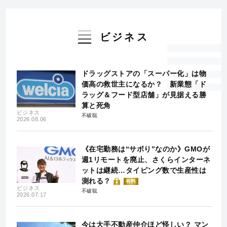
ビジネス
ドラッグストアの「スーパー化」は物
価高の救世主になるか？ 新業態「ド
ラッグ＆フード型店舗」が見据える勝
算と死角
ビジネス
不破聡
2026.08.06
《在宅勤務は“サボり”なのか》GMOが
週1リモートを廃止、さくらインターネ
ットは継続…タイピング数で生産性は
測れる？
有料
ビジネス
不破聡
2026.07.17
今は大手不動産仲介ほど怪しい？ マン