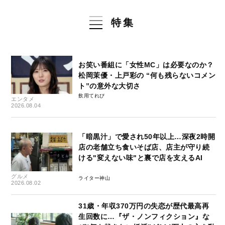
特集
お笑い番組に「女性MC」は必要なのか？
松岡茉優・上戸彩の “何も残らないコメン
ト”の意外な大切さ
飲用てれび
エンタメ
2026.08.04
「暗黒汁」で愛され50年以上…深夜2時開
店の老舗立ち食いそば店、店主が守り続
ける"変えない味"と裏で店を支えるAI
グルメ
ライター神山
2026.08.02
31歳・年収370万円の失恋が歴代最高再
生回数に…『ザ・ノンフィクション』な