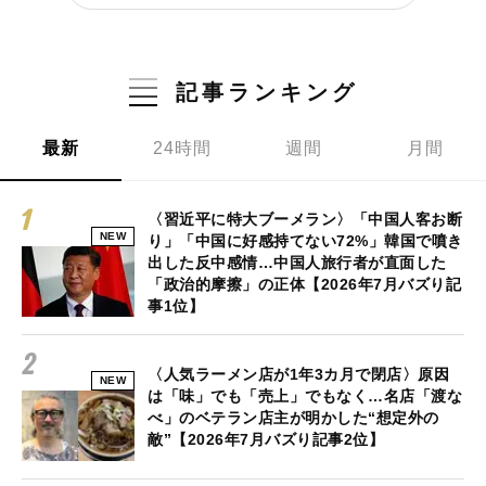
記事ランキング
最新
24時間
週間
月間
〈習近平に特大ブーメラン〉「中国人客お断
NEW
り」「中国に好感持てない72%」韓国で噴き
出した反中感情…中国人旅行者が直面した
「政治的摩擦」の正体【2026年7月バズり記
事1位】
〈人気ラーメン店が1年3カ月で閉店〉原因
NEW
は「味」でも「売上」でもなく…名店「渡な
べ」のベテラン店主が明かした“想定外の
敵”【2026年7月バズり記事2位】