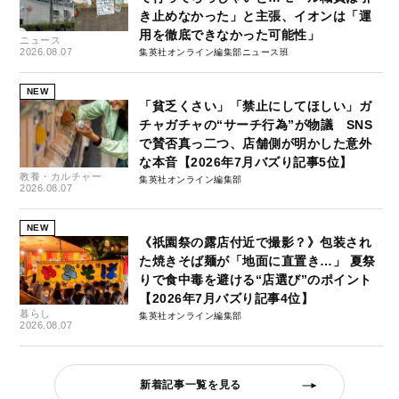
き止めなかった」と主張、イオンは「運
用を徹底できなかった可能性」
ニュース
2026.08.07
集英社オンライン編集部ニュース班
NEW
「貧乏くさい」「禁止にしてほしい」ガ
チャガチャの“サーチ行為”が物議 SNS
で賛否真っ二つ、店舗側が明かした意外
な本音【2026年7月バズり記事5位】
教養・カルチャー
集英社オンライン編集部
2026.08.07
NEW
《祇園祭の露店付近で撮影？》包装され
た焼きそば麺が「地面に直置き…」 夏祭
りで食中毒を避ける“店選び”のポイント
【2026年7月バズり記事4位】
暮らし
集英社オンライン編集部
2026.08.07
新着記事一覧を見る