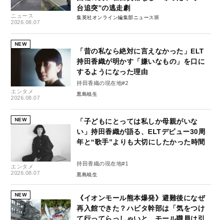
台追突”の逃走劇
ニュース
集英社オンライン編集部ニュース班
2026.08.07
NEW
「昔の私なら絶対に言えなかった」ELT
持田香織が明かす「嫌いなもの」を口に
するようになった理由
持田香織の現在地#2
エンタメ
黒島暁生
2026.08.07
NEW
「子どもにとっては私しか母親がいな
い」持田香織が語る、ELTデビュー30周
年と“歌手”よりも大切にしたかった時間
持田香織の現在地#1
エンタメ
2026.08.07
黒島暁生
NEW
《イオンモール熊本爆発》避難後になぜ
再入館できた？ハビタ幹部は「気をつけ
て行ってらっしゃいと…モール職員は引