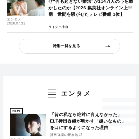
ぜ“何も起きない婚活”が114万人の心を動
かしたのか【2026 集英社オンライン上半
期 世間を騒がせたテレビ番組 1位】
エンタメ
2026.07.31
ライター神山
特集一覧を見る
エンタメ
NEW
「昔の私なら絶対に言えなかった」
ELT持田香織が明かす「嫌いなもの」
を口にするようになった理由
持田香織の現在地#2