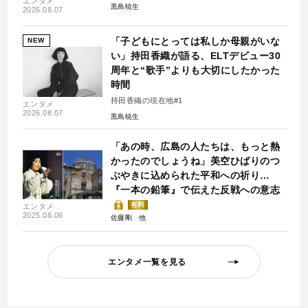
エンタメ
黒島暁生
2026.08.07
「子どもにとっては私しか母親がいな
NEW
い」持田香織が語る、ELTデビュー30
周年と“歌手”よりも大切にしたかった
時間
持田香織の現在地#1
エンタメ
2026.08.07
黒島暁生
「あの時、広島の人たちは、もっと熱
かったのでしょうね」美空ひばりのつ
ぶやきに込められた平和への祈り…
『一本の鉛筆』で伝えた反戦への意志
有料
エンタメ
2025.08.06
佐藤剛
エンタメ一覧を見る