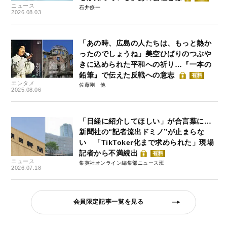
ニュース
石井僚一
2026.08.03
「あの時、広島の人たちは、もっと熱か
ったのでしょうね」美空ひばりのつぶや
きに込められた平和への祈り…『一本の
鉛筆』で伝えた反戦への意志
有料
エンタメ
佐藤剛
2025.08.06
「日経に紹介してほしい」が合言葉に…
新聞社の“記者流出ドミノ”が止まらな
い 「TikToker化まで求められた」現場
記者から不満続出
有料
ニュース
集英社オンライン編集部ニュース班
2026.07.18
会員限定記事一覧を見る