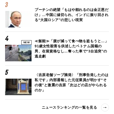
プーチンの絶望「もはや頼れるのは金正恩だ
け」…中国に値切られ、インドに振り回され
る“大国ロシア”の悲しい現実
≪飯能≫「腹が減って食べ物を盗もうと…」
NEW
91歳女性殺害を供述したベトナム国籍の
男、在留資格なし…奪った車で“3台追突”の
逃走劇
〈吉原老舗ソープ摘発〉「刑事告発したのは
私です」内部通報した元従業員が明かす“そ
の後”と激震の吉原「次はどの店がやられる
のか」
ニュースランキングの一覧を見る