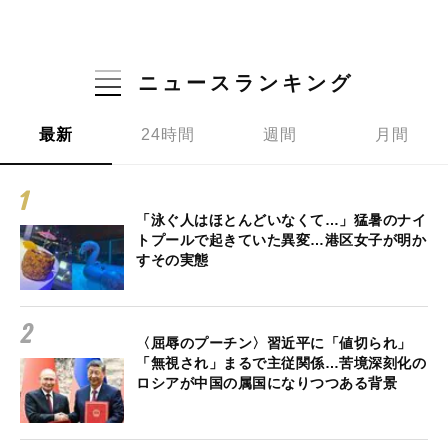
ニュースランキング
最新
24時間
週間
月間
「泳ぐ人はほとんどいなくて…」猛暑のナイ
トプールで起きていた異変…港区女子が明か
すその実態
〈屈辱のプーチン〉習近平に「値切られ」
「無視され」まるで主従関係…苦境深刻化の
ロシアが中国の属国になりつつある背景