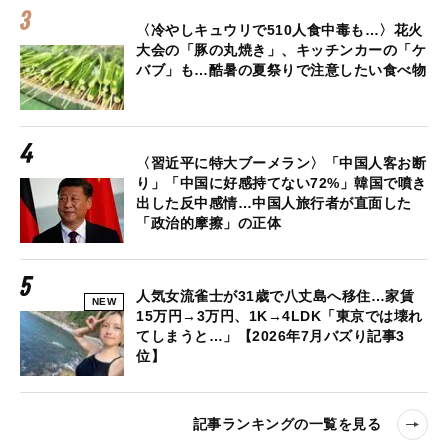
〈冷やしキュウリで510人食中毒も…〉花火
大会の「豚の丸焼き」、キッチンカーの「ケ
バブ」も…酷暑の夏祭りで注意したい食べ物
〈習近平に特大ブーメラン〉「中国人客お断
り」「中国に好感持てない72%」韓国で噴き
出した反中感情…中国人旅行者が直面した
「政治的摩擦」の正体
人気女流雀士が31歳で八丈島へ移住…家賃
NEW
15万円→3万円、1K→4LDK「東京では壊れ
てしまうと…」【2026年7月バズり記事3
位】
記事ランキングの一覧を見る