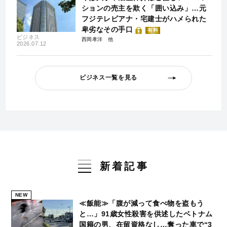
ションの売主を欺く「囲い込み」…元
フジテレビアナ・宅建士がハメられた
卑劣なその手口
有料
ビジネス
西岡孝洋
2026.07.12
ビジネス一覧を見る
新着記事
NEW
≪飯能≫「腹が減って食べ物を盗もう
と…」91歳女性殺害を供述したベトナム
国籍の男、在留資格なし…奪った車で“3