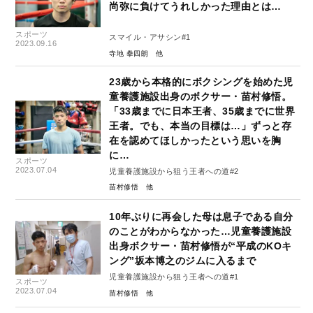
尚弥に負けてうれしかった理由とは…
スポーツ
スマイル・アサシン#1
2023.09.16
寺地 拳四朗
23歳から本格的にボクシングを始めた児
童養護施設出身のボクサー・苗村修悟。
「33歳までに日本王者、35歳までに世界
王者。でも、本当の目標は…」ずっと存
在を認めてほしかったという思いを胸
に…
スポーツ
2023.07.04
児童養護施設から狙う王者への道#2
苗村修悟
10年ぶりに再会した母は息子である自分
のことがわからなかった…児童養護施設
出身ボクサー・苗村修悟が“平成のKOキ
ング”坂本博之のジムに入るまで
児童養護施設から狙う王者への道#1
スポーツ
2023.07.04
苗村修悟