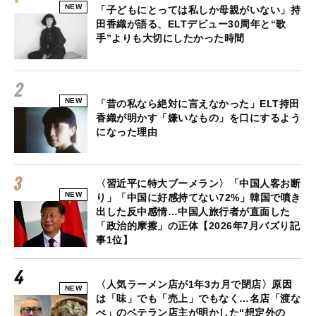
NEW
「子どもにとっては私しか母親がいない」持
田香織が語る、ELTデビュー30周年と“歌
手”よりも大切にしたかった時間
NEW
「昔の私なら絶対に言えなかった」ELT持田
香織が明かす「嫌いなもの」を口にするよう
になった理由
〈習近平に特大ブーメラン〉「中国人客お断
NEW
り」「中国に好感持てない72%」韓国で噴き
出した反中感情…中国人旅行者が直面した
「政治的摩擦」の正体【2026年7月バズり記
事1位】
〈人気ラーメン店が1年3カ月で閉店〉原因
NEW
は「味」でも「売上」でもなく…名店「渡な
べ」のベテラン店主が明かした“想定外の