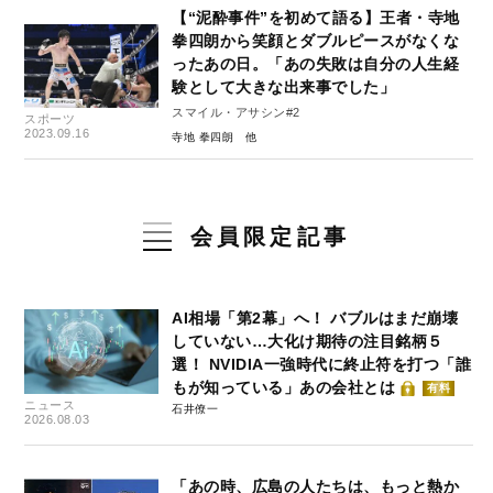
【“泥酔事件”を初めて語る】王者・寺地
拳四朗から笑顔とダブルピースがなくな
ったあの日。「あの失敗は自分の人生経
験として大きな出来事でした」
スマイル・アサシン#2
スポーツ
2023.09.16
寺地 拳四朗
会員限定記事
AI相場「第2幕」へ！ バブルはまだ崩壊
していない…大化け期待の注目銘柄５
選！ NVIDIA一強時代に終止符を打つ「誰
もが知っている」あの会社とは
有料
ニュース
石井僚一
2026.08.03
「あの時、広島の人たちは、もっと熱か