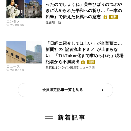
ったのでしょうね」美空ひばりのつぶや
きに込められた平和への祈り…『一本の
鉛筆』で伝えた反戦への意志
有料
エンタメ
佐藤剛
2025.08.06
「日経に紹介してほしい」が合言葉に…
新聞社の“記者流出ドミノ”が止まらな
い 「TikToker化まで求められた」現場
記者から不満続出
有料
ニュース
集英社オンライン編集部ニュース班
2026.07.18
会員限定記事一覧を見る
新着記事