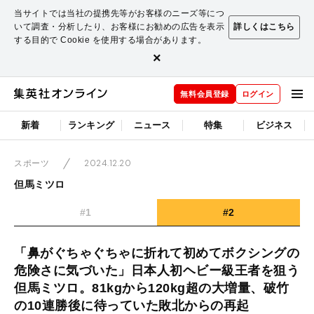
当サイトでは当社の提携先等がお客様のニーズ等につ
いて調査・分析したり、お客様にお勧めの広告を表示
詳しくはこちら
する目的で Cookie を使用する場合があります。
×
無料会員登録
ログイン
新着
ランキング
ニュース
特集
ビジネス
2024.12.20
スポーツ
但馬ミツロ
#1
#2
「鼻がぐちゃぐちゃに折れて初めてボクシングの
危険さに気づいた」日本人初ヘビー級王者を狙う
但馬ミツロ。81kgから120kg超の大増量、破竹
の10連勝後に待っていた敗北からの再起