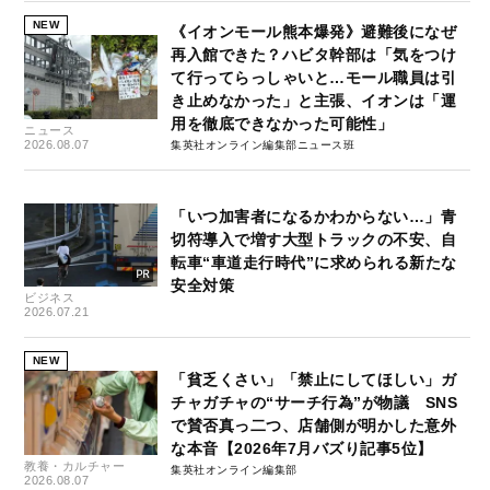
NEW
《イオンモール熊本爆発》避難後になぜ
再入館できた？ハビタ幹部は「気をつけ
て行ってらっしゃいと…モール職員は引
き止めなかった」と主張、イオンは「運
用を徹底できなかった可能性」
ニュース
2026.08.07
集英社オンライン編集部ニュース班
「いつ加害者になるかわからない…」青
切符導入で増す大型トラックの不安、自
転車“車道走行時代”に求められる新たな
安全対策
ビジネス
2026.07.21
NEW
「貧乏くさい」「禁止にしてほしい」ガ
チャガチャの“サーチ行為”が物議 SNS
で賛否真っ二つ、店舗側が明かした意外
な本音【2026年7月バズり記事5位】
教養・カルチャー
集英社オンライン編集部
2026.08.07