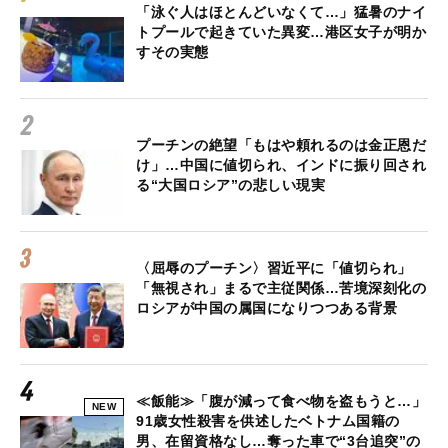
「泳ぐ人はほとんどいなくて…」猛暑のナイ
トプールで起きていた異変…港区女子が明か
すその実態
プーチンの絶望「もはや頼れるのは金正恩だ
け」…中国に値切られ、インドに振り回され
る“大国ロシア”の悲しい現実
〈屈辱のプーチン〉習近平に「値切られ」
「無視され」まるで主従関係…苦境深刻化の
ロシアが中国の属国になりつつある背景
≪飯能≫「腹が減って食べ物を盗もうと…」
NEW
91歳女性殺害を供述したベトナム国籍の
男、在留資格なし…奪った車で“3台追突”の