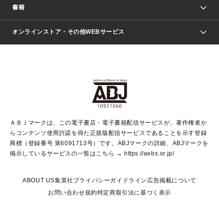
週刊少年ジャンプ
書籍
ファッション・美容
青年マンガ
ジャンプSQ.
Seventeen
週刊ヤングジャンプ
オンラインストア・その他WEBサービス
文芸・文庫・総合
芸能・情報・スポーツ
少女マンガ
Vジャンプ
non-no Web
ヤングジャンプ定期購読デジタル
すばる
Myojo
オンラインストア
りぼん
学芸・ノンフィクション・新書
最強ジャンプ
女性マンガ
@BAILA
ヤンジャン＋
小説すばる
週プレNEWS
マーガレット
集英社OTOコンテンツ
集英社 学芸編集部
少年ジャンプ＋
その他WEBサービス
クッキー
ライトノベル・ノベライズ
MAQUIA ONLINE
となりのヤングジャンプ
集英社 文芸ステーション
週プレ グラジャパ！
別冊マーガレット
SHUEISHA MANGA-ART HERITAGE
集英社 ビジネス書
ゼブラック
ココハナ
SHUEISHA ADNAVI
SPUR.JP
集英社Webマガジン Cobalt
グランドジャンプ
web 集英社文庫
キッズ
web Sportiva
マンガMee
ジャンプキャラクターズストア
集英社新書
ジャンプルーキー！
月刊オフィスユー
ＡＢＪマークは、この電子書店・電子書籍配信サービスが、著作権者か
EDITOR'S LAB
LEE
集英社オレンジ文庫
ウルトラジャンプ
青春と読書
パラスポ＋！
らコンテンツ使用許諾を得た正規版配信サービスであることを示す登録
集英社みらい文庫
リマコミ＋
HAPPY PLUS STORE
集英社新書プラス
ジャンプTOON
商標（登録番号 第6091713号）です。ABJマークの詳細、ABJマークを
Marisol
シフォン文庫
アジア人物史
S-KIDS.LAND
マンガMeets
掲示しているサービスの一覧はこちら →
https://aebs.or.jp/
shueisha vox
よみタイ
S-MANGA
Web éclat
ダッシュエックス文庫
LEEマルシェ
kotoba
集英社ジャンプリミックス
ABOUT US
集英社プライバシーガイドライン
広告掲載について
T JAPAN:The New York Times Style Magazine
JUMP j BOOKS
お問い合わせ
規約
特定商取引法に基づく表示
SHOP Marisol
e!集英社
集英社コミック文庫
集英社女性誌ポータル
éclat premium
imidas