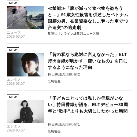
NEW
≪飯能≫「腹が減って食べ物を盗もう
と…」91歳女性殺害を供述したベトナム
国籍の男、在留資格なし…奪った車で“3
台追突”の逃走劇
ニュース
集英社オンライン編集部ニュース班
2026.08.07
NEW
「昔の私なら絶対に言えなかった」ELT
持田香織が明かす「嫌いなもの」を口に
するようになった理由
持田香織の現在地#2
エンタメ
黒島暁生
2026.08.07
NEW
「子どもにとっては私しか母親がいな
い」持田香織が語る、ELTデビュー30周
年と“歌手”よりも大切にしたかった時間
持田香織の現在地#1
エンタメ
2026.08.07
黒島暁生