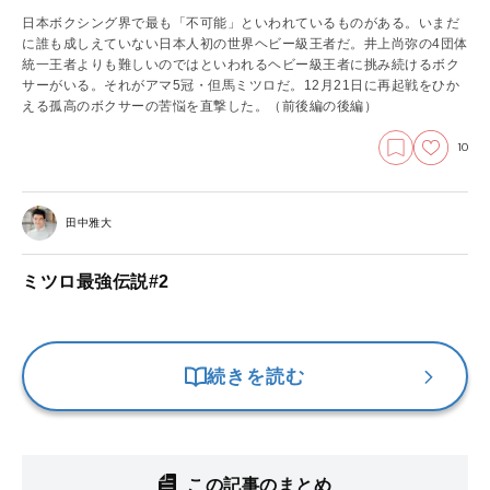
日本ボクシング界で最も「不可能」といわれているものがある。いまだ
に誰も成しえていない日本人初の世界ヘビー級王者だ。井上尚弥の4団体
統一王者よりも難しいのではといわれるヘビー級王者に挑み続けるボク
サーがいる。それがアマ5冠・但馬ミツロだ。12月21日に再起戦をひか
える孤高のボクサーの苦悩を直撃した。
（前後編の後編）
10
田中雅大
ミツロ最強伝説#2
続きを読む
この記事のまとめ