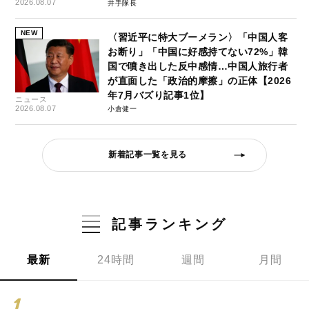
2026.08.07
井手隊長
NEW
〈習近平に特大ブーメラン〉「中国人客
お断り」「中国に好感持てない72%」韓
国で噴き出した反中感情…中国人旅行者
が直面した「政治的摩擦」の正体【2026
年7月バズり記事1位】
ニュース
2026.08.07
小倉健一
新着記事一覧を見る
記事ランキング
最新
24時間
週間
月間