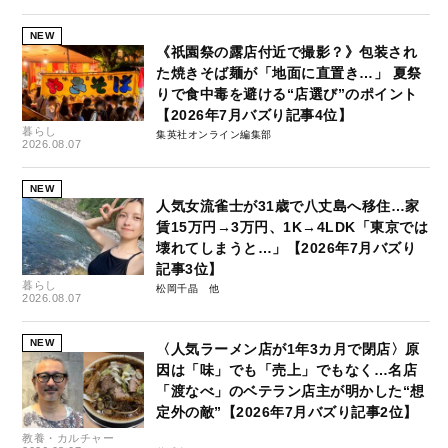
NEW
《祇園祭の露店付近で撮影？》包装され
た焼きそば麺が「地面に直置き…」 夏祭
りで食中毒を避ける“店選び”のポイント
【2026年7月バズり記事4位】
暮らし
集英社オンライン編集部
2026.08.07
NEW
人気女流雀士が31歳で八丈島へ移住…家
賃15万円→3万円、1K→4LDK「東京では
壊れてしまうと…」【2026年7月バズり
記事3位】
暮らし
松岡千晶
2026.08.07
NEW
〈人気ラーメン店が1年3カ月で閉店〉原
因は「味」でも「売上」でもなく…名店
「渡なべ」のベテラン店主が明かした“想
定外の敵”【2026年7月バズり記事2位】
教養・カルチャー