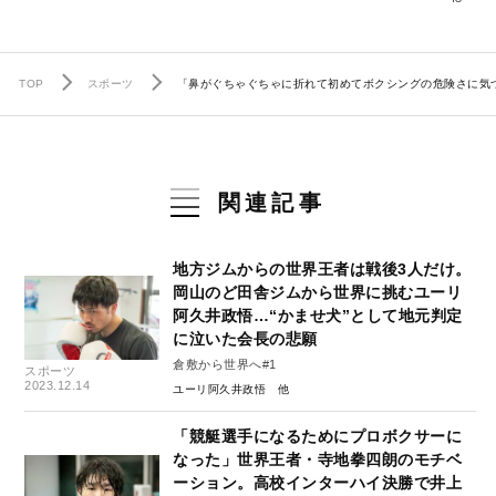
TOP
スポーツ
「鼻がぐちゃぐちゃに折れて初めてボクシングの危険さに気づ
関連記事
地方ジムからの世界王者は戦後3人だけ。
岡山のど田舎ジムから世界に挑むユーリ
阿久井政悟…“かませ犬”として地元判定
に泣いた会長の悲願
倉敷から世界へ#1
スポーツ
2023.12.14
ユーリ阿久井政悟
「競艇選手になるためにプロボクサーに
なった」世界王者・寺地拳四朗のモチベ
ーション。高校インターハイ決勝で井上