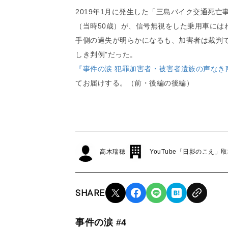
2019年1月に発生した「三島バイク交通死
（当時50歳）が、信号無視をした乗用車には
手側の過失が明らかになるも、加害者は裁判
しき判例”だった。
『事件の涙 犯罪加害者・被害者遺族の声なき
てお届けする。
（前・後編の後編）
高木瑞穂
YouTube「日影のこえ」
SHARE
事件の涙 #4