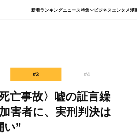
特集一覧を見る
漫画一覧を見る
新着
ランキング
ニュース
特集
ビジネス
エンタメ
漫
養・カルチャー
暮らし
スポーツ
ヘルスケア
美容
グルメ
#3
#4
死亡事故〉嘘の証言繰
加害者に、実刑判決は
闘い”