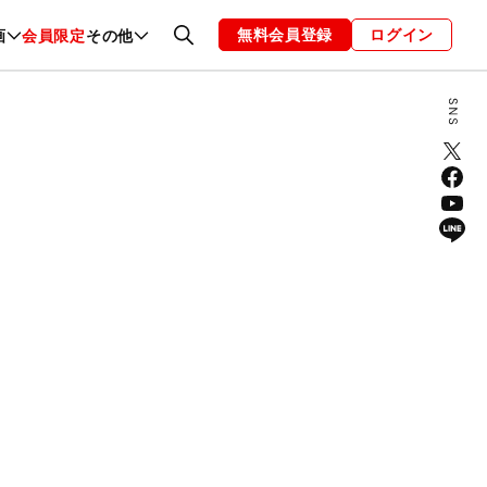
無料会員登録
ログイン
画
会員限定
その他
ファッション
恋愛・結婚
編集部
お知らせ