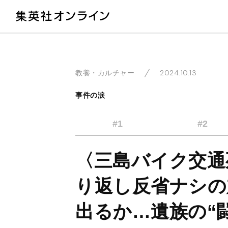
教
2024.10.13
教養・カルチャー
事件の涙
#1
#2
〈三島バイク交通
り返し反省ナシの
出るか…遺族の“