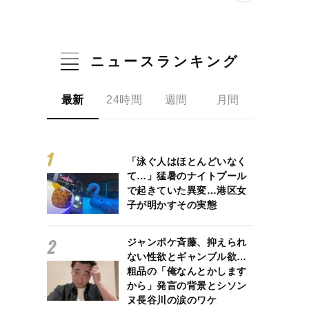
ニュースランキング
最新
24時間
週間
月間
「泳ぐ人はほとんどいなく
て…」猛暑のナイトプール
で起きていた異変…港区女
子が明かすその実態
ジャンポケ斉藤、抑えられ
ない性欲とギャンブル欲…
粗品の「俺なんとかします
から」発言の背景とシソン
ヌ長谷川の涙のワケ