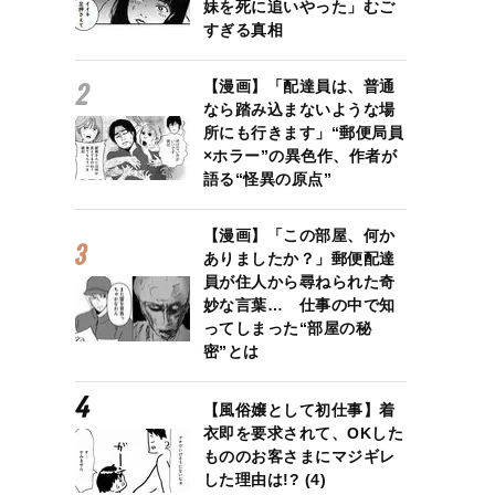
妹を死に追いやった」むご
すぎる真相
【漫画】「配達員は、普通
なら踏み込まないような場
所にも行きます」“郵便局員
×ホラー”の異色作、作者が
語る“怪異の原点”
【漫画】「この部屋、何か
ありましたか？」郵便配達
員が住人から尋ねられた奇
妙な言葉… 仕事の中で知
ってしまった“部屋の秘
密”とは
【風俗嬢として初仕事】着
衣即を要求されて、OKした
もののお客さまにマジギレ
した理由は!? (4)