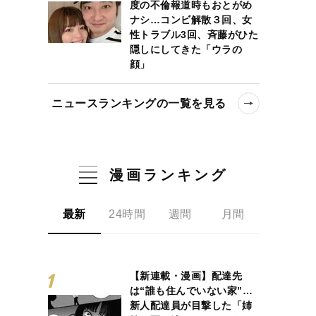
度の不倫報道時もおとがめ
ナシ…コンビ解散３回、女
性トラブル3回、斉藤がひた
隠しにしてきた「ウラの
顔」
ニュースランキングの一覧を見る
漫画ランキング
最新
24時間
週間
月間
【新連載・漫画】配達先
は“誰も住んでいない家”…
新人配達員が目撃した「姉