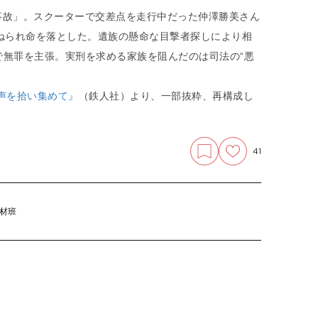
亡事故」。スクーターで交差点を走行中だった仲澤勝美さん
ねられ命を落とした。遺族の懸命な目撃者探しにより相
で無罪を主張。実刑を求める家族を阻んだのは司法の“悪
声を拾い集めて』
（鉄人社）より、一部抜粋、再構成し
41
取材班