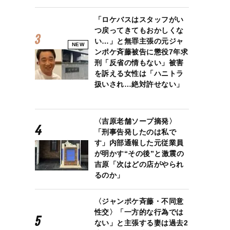
「ロケバスはスタッフがい
つ戻ってきてもおかしくな
い…」と無罪主張の元ジャ
NEW
ンポケ斉藤被告に懲役7年求
刑「反省の情もない」被害
を訴える女性は「ハニトラ
扱いされ…絶対許せない」
〈吉原老舗ソープ摘発〉
「刑事告発したのは私で
す」内部通報した元従業員
が明かす“その後”と激震の
吉原「次はどの店がやられ
るのか」
〈ジャンポケ斉藤・不同意
性交〉「一方的な行為では
ない」と主張する妻は過去2