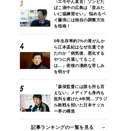
〈エモやん直言〉ゾンビた
ばこ渦中の広島は「昔みた
いに猛練習せい」 悩めるベ
イ藤浪には独自の調整方法
を指南！
5年生存率約7%の胃がんか
ら江本孟紀はなぜ生還でき
たのか「病気後、悪化する
やつに共通してること
は…」術後の凄絶な苦しみ
を明かす
「森保監督には誰も何も言
えない」メディアも身内も
批判を避けた4年間…ブラジ
ル敗戦を招いた日本サッカ
ー界の構造
記事ランキングの一覧を見る