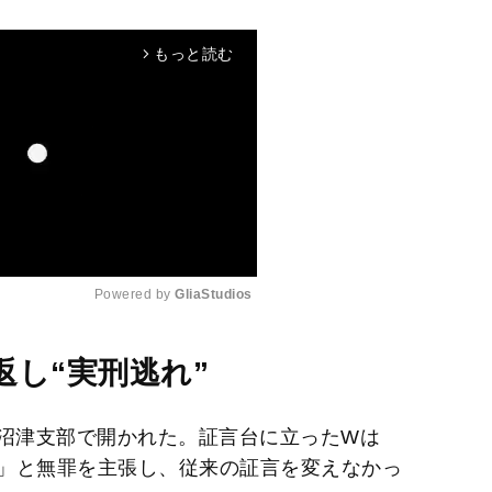
もっと読む
arrow_forward_ios
Powered by 
GliaStudios
M
し“実刑逃れ”
u
t
地裁沼津支部で開かれた。証言台に立ったWは
e
」と無罪を主張し、従来の証言を変えなかっ