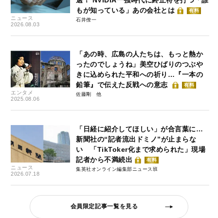
もが知っている」あの会社とは
有料
ニュース
石井僚一
2026.08.03
「あの時、広島の人たちは、もっと熱か
ったのでしょうね」美空ひばりのつぶや
きに込められた平和への祈り…『一本の
鉛筆』で伝えた反戦への意志
有料
エンタメ
佐藤剛
2025.08.06
「日経に紹介してほしい」が合言葉に…
新聞社の“記者流出ドミノ”が止まらな
い 「TikToker化まで求められた」現場
記者から不満続出
有料
ニュース
集英社オンライン編集部ニュース班
2026.07.18
会員限定記事一覧を見る