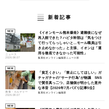
新着記事
NEW
《イオンモール熊本爆発》避難後になぜ
再入館できた？ハビタ幹部は「気をつけ
て行ってらっしゃいと…モール職員は引
き止めなかった」と主張、イオンは「運
用を徹底できなかった可能性」
ニュース
2026.08.07
集英社オンライン編集部ニュース班
NEW
「貧乏くさい」「禁止にしてほしい」ガ
チャガチャの“サーチ行為”が物議 SNS
で賛否真っ二つ、店舗側が明かした意外
な本音【2026年7月バズり記事5位】
教養・カルチャー
集英社オンライン編集部
2026.08.07
NEW