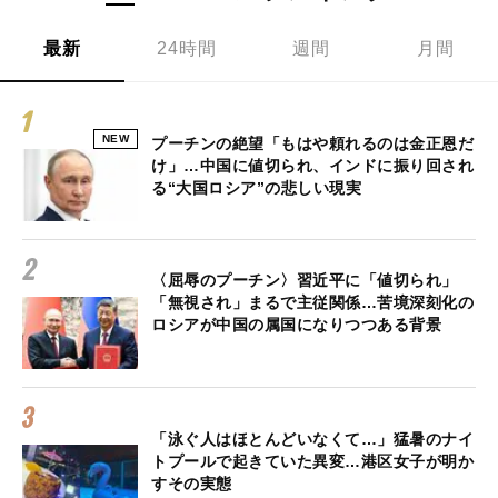
最新
24時間
週間
月間
NEW
プーチンの絶望「もはや頼れるのは金正恩だ
け」…中国に値切られ、インドに振り回され
る“大国ロシア”の悲しい現実
〈屈辱のプーチン〉習近平に「値切られ」
「無視され」まるで主従関係…苦境深刻化の
ロシアが中国の属国になりつつある背景
「泳ぐ人はほとんどいなくて…」猛暑のナイ
トプールで起きていた異変…港区女子が明か
すその実態