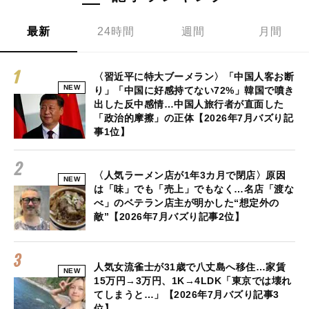
最新
24時間
週間
月間
〈習近平に特大ブーメラン〉「中国人客お断
NEW
り」「中国に好感持てない72%」韓国で噴き
出した反中感情…中国人旅行者が直面した
「政治的摩擦」の正体【2026年7月バズり記
事1位】
〈人気ラーメン店が1年3カ月で閉店〉原因
NEW
は「味」でも「売上」でもなく…名店「渡な
べ」のベテラン店主が明かした“想定外の
敵”【2026年7月バズり記事2位】
人気女流雀士が31歳で八丈島へ移住…家賃
NEW
15万円→3万円、1K→4LDK「東京では壊れ
てしまうと…」【2026年7月バズり記事3
位】