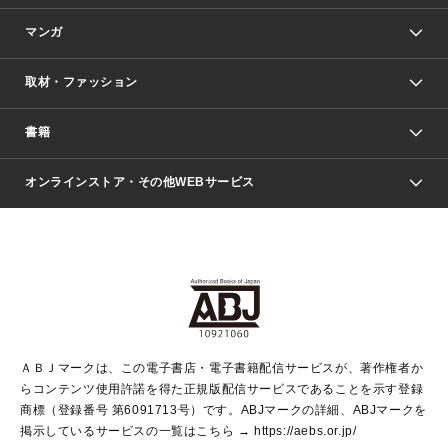
マンガ
取材・ファッション
少年マンガ
週刊少年ジャンプ
書籍
ファッション・美容
青年マンガ
ジャンプSQ.
Seventeen
週刊ヤングジャンプ
オンラインストア・その他WEBサービス
文芸・文庫・総合
芸能・情報・スポーツ
少女マンガ
Vジャンプ
non-no Web
ヤングジャンプ定期購読デジタル
すばる
Myojo
オンラインストア
りぼん
学芸・ノンフィクション・新書
最強ジャンプ
女性マンガ
@BAILA
ヤンジャン＋
小説すばる
週プレNEWS
マーガレット
集英社OTOコンテンツ
集英社 学芸編集部
少年ジャンプ＋
その他WEBサービス
クッキー
ライトノベル・ノベライズ
MAQUIA ONLINE
となりのヤングジャンプ
集英社 文芸ステーション
週プレ グラジャパ！
別冊マーガレット
SHUEISHA MANGA-ART HERITAGE
集英社 ビジネス書
ゼブラック
ココハナ
SHUEISHA ADNAVI
SPUR.JP
集英社Webマガジン Cobalt
グランドジャンプ
web 集英社文庫
キッズ
web Sportiva
マンガMee
ジャンプキャラクターズストア
集英社新書
ジャンプルーキー！
月刊オフィスユー
ＡＢＪマークは、この電子書店・電子書籍配信サービスが、著作権者か
EDITOR'S LAB
LEE
集英社オレンジ文庫
ウルトラジャンプ
青春と読書
パラスポ＋！
らコンテンツ使用許諾を得た正規版配信サービスであることを示す登録
集英社みらい文庫
リマコミ＋
HAPPY PLUS STORE
集英社新書プラス
ジャンプTOON
商標（登録番号 第6091713号）です。ABJマークの詳細、ABJマークを
Marisol
シフォン文庫
アジア人物史
S-KIDS.LAND
マンガMeets
掲示しているサービスの一覧はこちら →
https://aebs.or.jp/
shueisha vox
よみタイ
S-MANGA