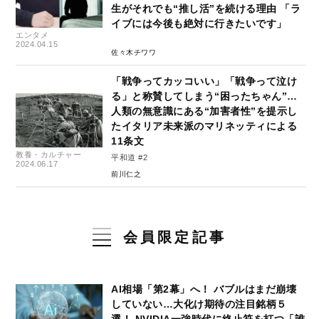
生がそれでも“推し活”を続ける理由 「ラ
イブには今後も絶対に行きたいです」
エンタメ
2024.04.15
佐々木チワワ
「戦争ってカッコいい」「戦争って泣け
る」と称賛してしまう“困ったちゃん”…
人類の無意識にある“加害者性”を提示し
たイタリア未来派のマリネッティによる
11条文
教養・カルチャー
平和道 #2
2024.06.17
前川仁之
会員限定記事
AI相場「第2幕」へ！ バブルはまだ崩壊
していない…大化け期待の注目銘柄５
選！ NVIDIA一強時代に終止符を打つ「誰