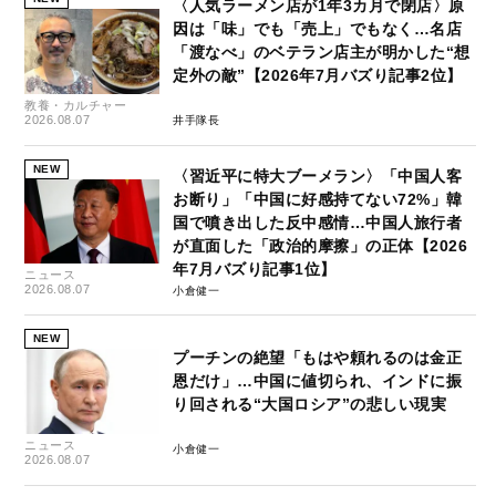
〈人気ラーメン店が1年3カ月で閉店〉原
因は「味」でも「売上」でもなく…名店
「渡なべ」のベテラン店主が明かした“想
定外の敵”【2026年7月バズり記事2位】
教養・カルチャー
2026.08.07
井手隊長
NEW
〈習近平に特大ブーメラン〉「中国人客
お断り」「中国に好感持てない72%」韓
国で噴き出した反中感情…中国人旅行者
が直面した「政治的摩擦」の正体【2026
年7月バズり記事1位】
ニュース
2026.08.07
小倉健一
NEW
プーチンの絶望「もはや頼れるのは金正
恩だけ」…中国に値切られ、インドに振
り回される“大国ロシア”の悲しい現実
ニュース
小倉健一
2026.08.07