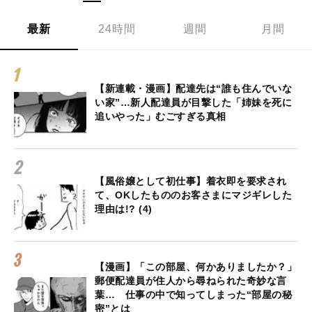
最新
24時間
週間
月間
【新連載・漫画】配達先は“誰も住んでいな
い家”…新人配達員が目撃した「姉妹を死に
追いやった」むごすぎる真相
【風俗嬢として初仕事】着衣即を要求され
て、OKしたもののお客さまにマジギレした
理由は!? (4)
【漫画】「この部屋、何かありましたか？」
郵便配達員が住人から尋ねられた奇妙な言
葉… 仕事の中で知ってしまった“部屋の秘
密”とは