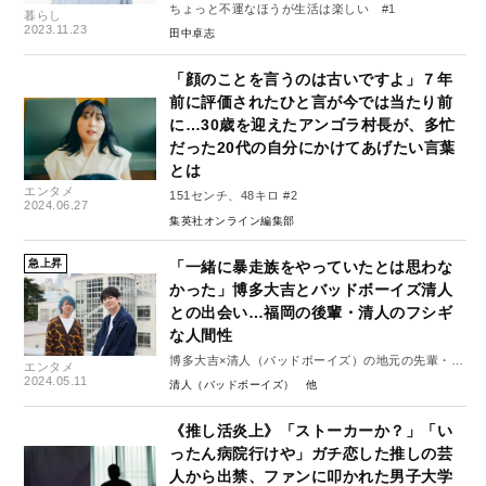
ちょっと不運なほうが生活は楽しい #1
暮らし
2023.11.23
田中卓志
「顔のことを言うのは古いですよ」７年
前に評価されたひと言が今では当たり前
に…30歳を迎えたアンゴラ村長が、多忙
だった20代の自分にかけてあげたい言葉
とは
エンタメ
151センチ、48キロ #2
2024.06.27
集英社オンライン編集部
急上昇
「一緒に暴走族をやっていたとは思わな
かった」博多大吉とバッドボーイズ清人
との出会い…福岡の後輩・清人のフシギ
な人間性
博多大吉×清人（バッドボーイズ）の地元の先輩・後
エンタメ
輩対談（後編）
2024.05.11
清人（バッドボーイズ）
《推し活炎上》「ストーカーか？」「い
ったん病院行けや」ガチ恋した推しの芸
人から出禁、ファンに叩かれた男子大学