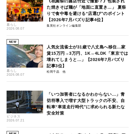
《祇園祭の露店付近で撮影？》包装され
た焼きそば麺が「地面に直置き…」 夏祭
りで食中毒を避ける“店選び”のポイント
【2026年7月バズり記事4位】
暮らし
集英社オンライン編集部
2026.08.07
NEW
人気女流雀士が31歳で八丈島へ移住…家
賃15万円→3万円、1K→4LDK「東京では
壊れてしまうと…」【2026年7月バズり
記事3位】
暮らし
松岡千晶
2026.08.07
「いつ加害者になるかわからない…」青
切符導入で増す大型トラックの不安、自
転車“車道走行時代”に求められる新たな
安全対策
ビジネス
2026.07.21
NEW