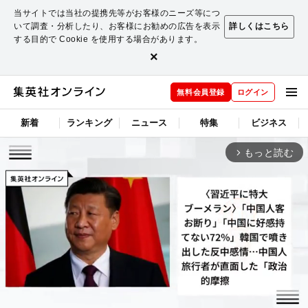
当サイトでは当社の提携先等がお客様のニーズ等につ
いて調査・分析したり、お客様にお勧めの広告を表示
詳しくはこちら
する目的で Cookie を使用する場合があります。
×
無料会員登録
ログイン
新着
ランキング
ニュース
特集
ビジネス
もっと読む
arrow_forward_ios