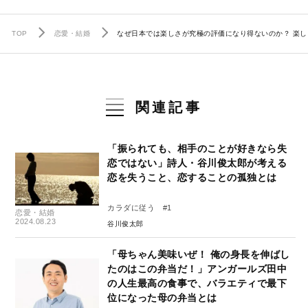
TOP
恋愛・結婚
なぜ日本では楽しさが究極の評価になり得ないのか？ 楽
関連記事
「振られても、相手のことが好きなら失
恋ではない」詩人・谷川俊太郎が考える
恋を失うこと、恋することの孤独とは
カラダに従う #1
恋愛・結婚
2024.08.23
谷川俊太郎
「母ちゃん美味いぜ！ 俺の身長を伸ばし
たのはこの弁当だ！」アンガールズ田中
の人生最高の食事で、バラエティで最下
位になった母の弁当とは