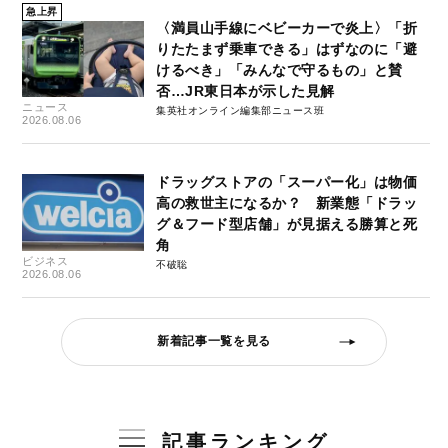
急上昇
〈満員山手線にベビーカーで炎上〉「折
りたたまず乗車できる」はずなのに「避
けるべき」「みんなで守るもの」と賛
否…JR東日本が示した見解
ニュース
集英社オンライン編集部ニュース班
2026.08.06
ドラッグストアの「スーパー化」は物価
高の救世主になるか？ 新業態「ドラッ
グ＆フード型店舗」が見据える勝算と死
角
ビジネス
不破聡
2026.08.06
新着記事一覧を見る
記事ランキング