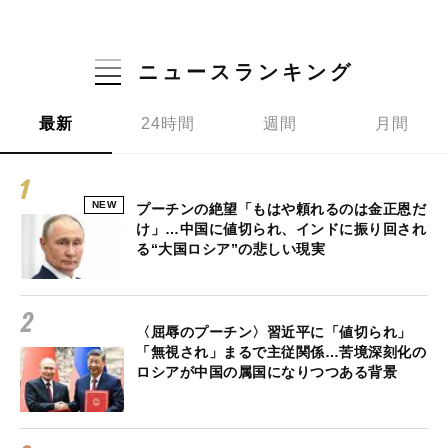
ニュースランキング
最新
24時間
週間
月間
NEW
プーチンの絶望「もはや頼れるのは金正恩だ
け」…中国に値切られ、インドに振り回され
る“大国ロシア”の悲しい現実
〈屈辱のプーチン〉習近平に「値切られ」
「無視され」まるで主従関係…苦境深刻化の
ロシアが中国の属国になりつつある背景