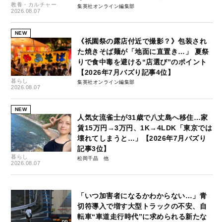
教養・カルチャー
集英社オンライン編集部
2026.08.07
NEW
《祇園祭の露店付近で撮影？》包装され
た焼きそば麺が「地面に直置き…」 夏祭
りで食中毒を避ける“店選び”のポイント
【2026年7月バズり記事4位】
暮らし
集英社オンライン編集部
2026.08.07
NEW
人気女流雀士が31歳で八丈島へ移住…家
賃15万円→3万円、1K→4LDK「東京では
壊れてしまうと…」【2026年7月バズり
記事3位】
暮らし
松岡千晶
2026.08.07
「いつ加害者になるかわからない…」青
切符導入で増す大型トラックの不安、自
転車“車道走行時代”に求められる新たな