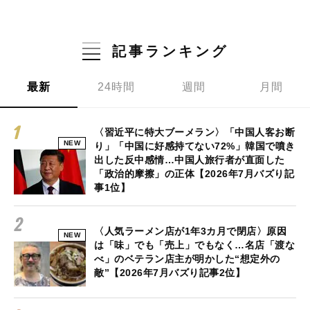
記事ランキング
最新
24時間
週間
月間
〈習近平に特大ブーメラン〉「中国人客お断
NEW
り」「中国に好感持てない72%」韓国で噴き
出した反中感情…中国人旅行者が直面した
「政治的摩擦」の正体【2026年7月バズり記
事1位】
〈人気ラーメン店が1年3カ月で閉店〉原因
NEW
は「味」でも「売上」でもなく…名店「渡な
べ」のベテラン店主が明かした“想定外の
敵”【2026年7月バズり記事2位】