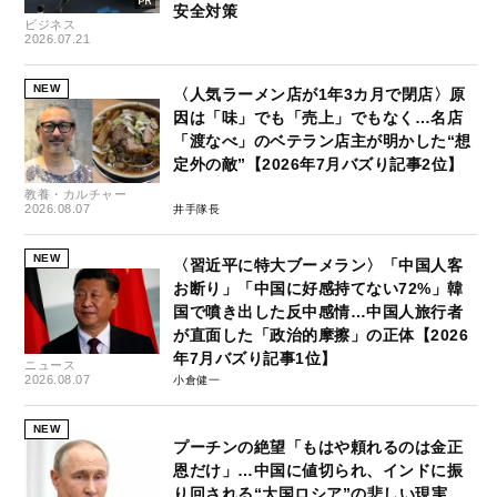
安全対策
ビジネス
2026.07.21
NEW
〈人気ラーメン店が1年3カ月で閉店〉原
因は「味」でも「売上」でもなく…名店
「渡なべ」のベテラン店主が明かした“想
定外の敵”【2026年7月バズり記事2位】
教養・カルチャー
2026.08.07
井手隊長
NEW
〈習近平に特大ブーメラン〉「中国人客
お断り」「中国に好感持てない72%」韓
国で噴き出した反中感情…中国人旅行者
が直面した「政治的摩擦」の正体【2026
年7月バズり記事1位】
ニュース
2026.08.07
小倉健一
NEW
プーチンの絶望「もはや頼れるのは金正
恩だけ」…中国に値切られ、インドに振
り回される“大国ロシア”の悲しい現実