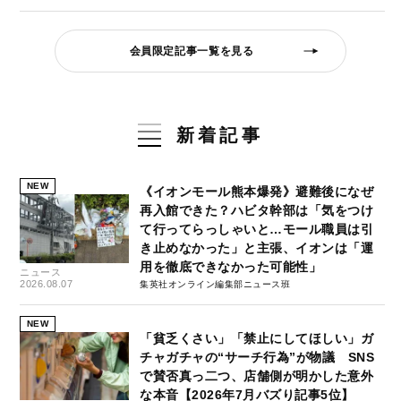
会員限定記事一覧を見る
新着記事
NEW
《イオンモール熊本爆発》避難後になぜ
再入館できた？ハビタ幹部は「気をつけ
て行ってらっしゃいと…モール職員は引
き止めなかった」と主張、イオンは「運
用を徹底できなかった可能性」
ニュース
2026.08.07
集英社オンライン編集部ニュース班
NEW
「貧乏くさい」「禁止にしてほしい」ガ
チャガチャの“サーチ行為”が物議 SNS
で賛否真っ二つ、店舗側が明かした意外
な本音【2026年7月バズり記事5位】