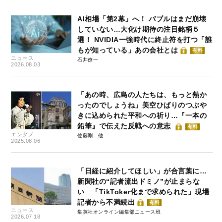
AI相場「第2幕」へ！ バブルはまだ崩壊
していない…大化け期待の注目銘柄５
選！ NVIDIA一強時代に終止符を打つ「誰
もが知っている」あの会社とは
有料
ニュース
石井僚一
2026.08.03
「あの時、広島の人たちは、もっと熱か
ったのでしょうね」美空ひばりのつぶや
きに込められた平和への祈り…『一本の
鉛筆』で伝えた反戦への意志
有料
エンタメ
佐藤剛
2025.08.06
「日経に紹介してほしい」が合言葉に…
新聞社の“記者流出ドミノ”が止まらな
い 「TikToker化まで求められた」現場
記者から不満続出
有料
ニュース
集英社オンライン編集部ニュース班
2026.07.18