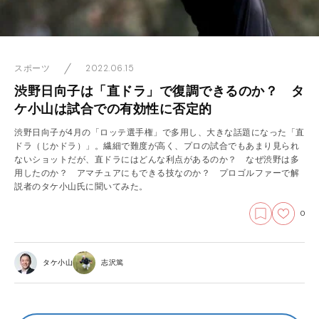
2022.06.15
スポーツ
渋野日向子は「直ドラ」で復調できるのか？ タ
ケ小山は試合での有効性に否定的
渋野日向子が4月の「ロッテ選手権」で多用し、大きな話題になった「直
ドラ（じかドラ）」。繊細で難度が高く、プロの試合でもあまり見られ
ないショットだが、直ドラにはどんな利点があるのか？ なぜ渋野は多
用したのか？ アマチュアにもできる技なのか？ プロゴルファーで解
説者のタケ小山氏に聞いてみた。
0
タケ小山
志沢篤