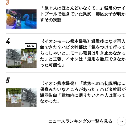
「泳ぐ人はほとんどいなくて…」猛暑のナイ
トプールで起きていた異変…港区女子が明か
すその実態
《イオンモール熊本爆発》避難後になぜ再入
NEW
館できた？ハビタ幹部は「気をつけて行って
らっしゃいと…モール職員は引き止めなかっ
た」と主張、イオンは「運用を徹底できなか
った可能性」
〈イオン熊本爆発〉「遺族への当初説明は…
保身みたいなところがあった」ハビタ幹部が
謝罪告白「建物内に戻りたいと本人は言って
なかった」
ニュースランキングの一覧を見る