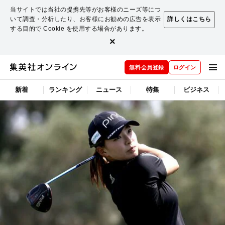
当サイトでは当社の提携先等がお客様のニーズ等につ
いて調査・分析したり、お客様にお勧めの広告を表示
詳しくはこちら
する目的で Cookie を使用する場合があります。
×
無料会員登録
ログイン
新着
ランキング
ニュース
特集
ビジネス