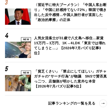
〈習近平に特大ブーメラン〉「中国人客お断
り」「中国に好感持てない72%」韓国で噴き
出した反中感情…中国人旅行者が直面した
「政治的摩擦」の正体
人気女流雀士が31歳で八丈島へ移住…家賃
NEW
15万円→3万円、1K→4LDK「東京では壊れ
てしまうと…」【2026年7月バズり記事3
位】
「貧乏くさい」「禁止にしてほしい」ガチャ
NEW
ガチャの“サーチ行為”が物議 SNSで賛否真
っ二つ、店舗側が明かした意外な本音
【2026年7月バズり記事5位】
記事ランキングの一覧を見る