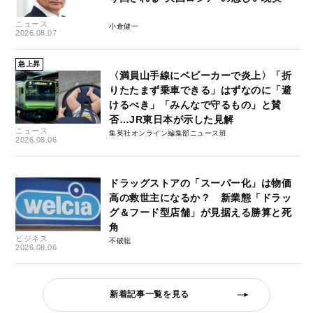
ニュース
小倉健一
2026.08.07
急上昇
〈満員山手線にベビーカーで炎上〉「折
りたたまず乗車できる」はずなのに「避
けるべき」「みんなで守るもの」と賛
否…JR東日本が示した見解
ニュース
集英社オンライン編集部ニュース班
2026.08.06
ドラッグストアの「スーパー化」は物価
高の救世主になるか？ 新業態「ドラッ
グ＆フード型店舗」が見据える勝算と死
角
ビジネス
不破聡
2026.08.06
新着記事一覧を見る