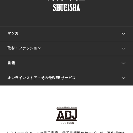
マンガ
取材・ファッション
少年マンガ
週刊少年ジャンプ
書籍
ファッション・美容
青年マンガ
ジャンプSQ.
Seventeen
週刊ヤングジャンプ
オンラインストア・その他WEBサービス
文芸・文庫・総合
芸能・情報・スポーツ
少女マンガ
Vジャンプ
non-no Web
ヤングジャンプ定期購読デジタル
すばる
Myojo
オンラインストア
りぼん
学芸・ノンフィクション・新書
最強ジャンプ
女性マンガ
@BAILA
ヤンジャン＋
小説すばる
週プレNEWS
マーガレット
集英社OTOコンテンツ
集英社 学芸編集部
少年ジャンプ＋
その他WEBサービス
クッキー
ライトノベル・ノベライズ
MAQUIA ONLINE
となりのヤングジャンプ
集英社 文芸ステーション
週プレ グラジャパ！
別冊マーガレット
SHUEISHA MANGA-ART HERITAGE
集英社 ビジネス書
ゼブラック
ココハナ
SHUEISHA ADNAVI
SPUR.JP
集英社Webマガジン Cobalt
グランドジャンプ
web 集英社文庫
キッズ
web Sportiva
マンガMee
ジャンプキャラクターズストア
集英社新書
ジャンプルーキー！
月刊オフィスユー