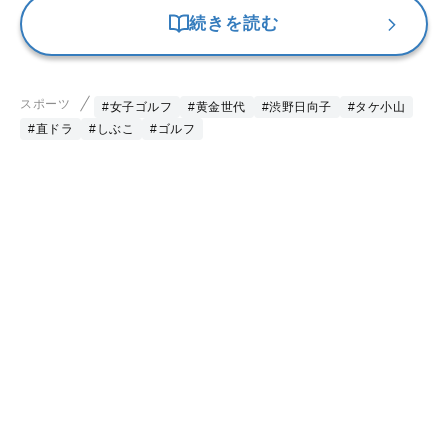
続きを読む
スポーツ
#女子ゴルフ
#黄金世代
#渋野日向子
#タケ小山
#直ドラ
#しぶこ
#ゴルフ