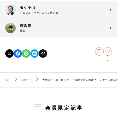
タケ小山
プロゴルファー、ゴルフ解説者
志沢篤
編集
0
TOP
スポーツ
渋野日向子は「直ドラ」で復調できるのか？ タケ小山は試
会員限定記事