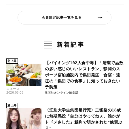
会員限定記事一覧を見る
新着記事
急上昇
【バイキング192人食中毒】「清潔で品数
の多い感じのいいレストラン」静岡のス
ポーツ宿泊施設内で集団発症…合宿・遠
征の「集団での食事」に知っておきたい
予防策
ニュース
2026.08.08
集英社オンライン編集部
急上昇
〈江別大学生集団暴行死〉主犯格の18歳
に無期懲役「自分はやってねぇ。誰かが
トドメさした」裁判で明かされた“他責ぶ
り”