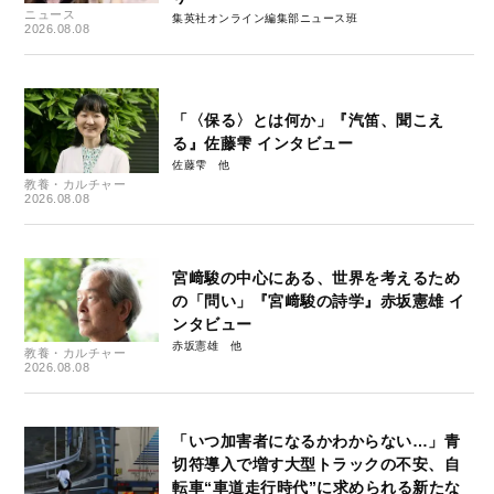
ニュース
集英社オンライン編集部ニュース班
2026.08.08
「〈保る〉とは何か」『汽笛、聞こえ
る』佐藤雫 インタビュー
佐藤雫
教養・カルチャー
2026.08.08
宮﨑駿の中心にある、世界を考えるため
の「問い」『宮﨑駿の詩学』赤坂憲雄 イ
ンタビュー
赤坂憲雄
教養・カルチャー
2026.08.08
「いつ加害者になるかわからない…」青
切符導入で増す大型トラックの不安、自
転車“車道走行時代”に求められる新たな