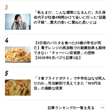
「私もまだ、こんな感情になるんだ」大久保
佳代子が往復4時間かけて会いに行った“話題
の子猿”…愛犬の老いに重ねた思いとは
【5日前のパスタを食べた20歳の学生が死
亡】電子レンジの再加熱での殺菌効果も期待
できない「チャーハン症候群」の恐怖
【2026年6月バズり記事1位】
「３食フライドポテト」で中学生はなぜ死ん
だのか…司法解剖で見えてきた「500円生
活」の過酷な現実
記事ランキングの一覧を見る