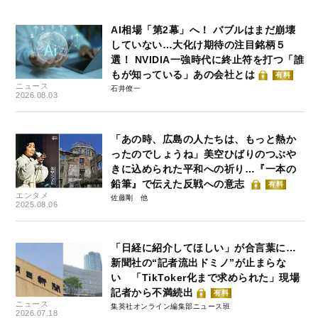
AI相場「第2幕」へ！ バブルはまだ崩壊
していない…大化け期待の注目銘柄５
選！ NVIDIA一強時代に終止符を打つ「誰
もが知っている」あの会社とは
有料
ニュース
石井僚一
2026.08.03
「あの時、広島の人たちは、もっと熱か
ったのでしょうね」美空ひばりのつぶや
きに込められた平和への祈り…『一本の
鉛筆』で伝えた反戦への意志
有料
エンタメ
佐藤剛
2025.08.06
「日経に紹介してほしい」が合言葉に…
新聞社の“記者流出ドミノ”が止まらな
い 「TikToker化まで求められた」現場
記者から不満続出
有料
ニュース
集英社オンライン編集部ニュース班
2026.07.18