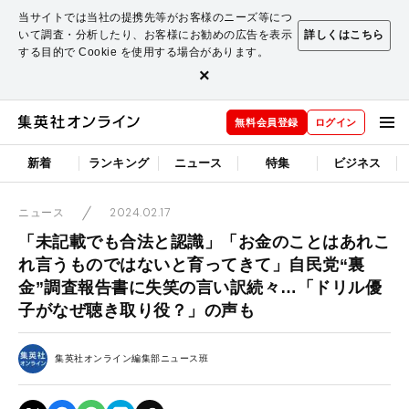
当サイトでは当社の提携先等がお客様のニーズ等につ
いて調査・分析したり、お客様にお勧めの広告を表示
詳しくはこちら
する目的で Cookie を使用する場合があります。
×
無料会員登録
ログイン
新着
ランキング
ニュース
特集
ビジネス
2024.02.17
ニュース
「未記載でも合法と認識」「お金のことはあれこ
れ言うものではないと育ってきて」自民党“裏
金”調査報告書に失笑の言い訳続々…「ドリル優
子がなぜ聴き取り役？」の声も
集英社オンライン編集部ニュース班