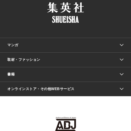
マンガ
取材・ファッション
少年マンガ
週刊少年ジャンプ
書籍
ファッション・美容
青年マンガ
ジャンプSQ.
Seventeen
週刊ヤングジャンプ
オンラインストア・その他WEBサービス
文芸・文庫・総合
芸能・情報・スポーツ
少女マンガ
Vジャンプ
non-no Web
ヤングジャンプ定期購読デジタル
すばる
Myojo
オンラインストア
りぼん
学芸・ノンフィクション・新書
最強ジャンプ
女性マンガ
@BAILA
ヤンジャン＋
小説すばる
週プレNEWS
マーガレット
集英社OTOコンテンツ
集英社 学芸編集部
少年ジャンプ＋
その他WEBサービス
クッキー
ライトノベル・ノベライズ
MAQUIA ONLINE
となりのヤングジャンプ
集英社 文芸ステーション
週プレ グラジャパ！
別冊マーガレット
SHUEISHA MANGA-ART HERITAGE
集英社 ビジネス書
ゼブラック