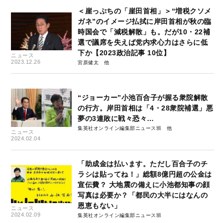
＜崖っぷちの「崖田首相」＞“増税クソメ
ガネ”のイメージ払拭に岸田首相が秋の臨
時国会で「減税解散」も。だが10・22補
選で議席を失えば党内求心力はさらに低
下か【2023政治記事 10位】
ニュース
2023.12.26
宮原健太
“ジョーカー”小池百合子が握る衆院解散
の行方。岸田首相は「4・28衆院補選」悪
夢の3連敗に戦々恐々…
集英社オンライン編集部ニュース班
ニュース
2024.02.04
「助成金は払います。ただし百合子のチ
ラシは貼ってね！」総額8億円超の公金は
宣伝費？ 大地震の備えに小池都知事の顔
写真は必要か？「都民の大半にはなんの
恩恵もない」
ニュース
2024.02.09
集英社オンライン編集部ニュース班