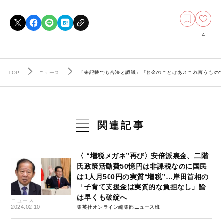
4
TOP
ニュース
「未記載でも合法と認識」「お金のことはあれこれ言うもの
関連記事
〈 “増税メガネ”再び〉安倍派裏金、二階
氏政策活動費50憶円は非課税なのに国民
は1人月500円の実質“増税”…岸田首相の
「子育て支援金は実質的な負担なし」論
は早くも破綻へ
ニュース
2024.02.10
集英社オンライン編集部ニュース班