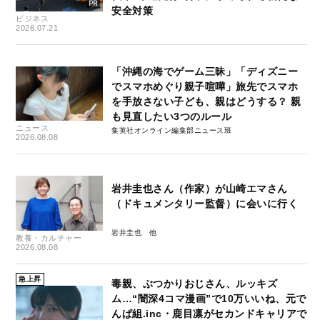
安全対策
ビジネス
2026.07.21
「沖縄の海でゲーム三昧」「ディズニー
でスマホめぐり親子喧嘩」旅先でスマホ
を手放さない子ども、親はどうする？ 親
も見直したい3つのルール
ニュース
集英社オンライン編集部ニュース班
2026.08.08
岩井圭也さん（作家）が山崎エマさん
（ドキュメンタリー監督）に会いに行く
岩井圭也
教養・カルチャー
2026.08.08
急上昇
毒親、ぶつかりおじさん、ルッキズ
ム…“闇深4コマ漫画”で10万いいね、元で
んぱ組.inc・鹿目凛がセカンドキャリアで