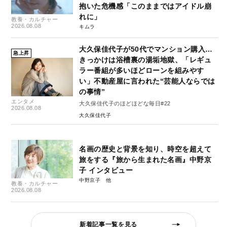
抱いた危機感「このままではアイドル崩
れに」
教養・カルチャー
2026.08.08
キムラ
大久保佳代子が50代でマンション購入…
急上昇
きっかけは浴槽裏の湯垢地獄、「レギュ
ラー番組が多いほどローンを組みやす
い」不動産屋に言われた“芸能人ならでは
の事情”
エンタメ
大久保佳代子のほどほどな毎日#22
2026.08.08
大久保佳代子
名画の歴史と背景を知り、時空を超えて
旅をする『旅から生まれた名画』中野京
子 インタビュー
中野京子
教養・カルチャー
2026.08.08
新着記事一覧を見る