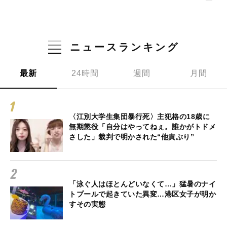
ニュースランキング
最新
24時間
週間
月間
〈江別大学生集団暴行死〉主犯格の18歳に
無期懲役「自分はやってねぇ。誰かがトドメ
さした」裁判で明かされた“他責ぶり”
「泳ぐ人はほとんどいなくて…」猛暑のナイ
トプールで起きていた異変…港区女子が明か
すその実態