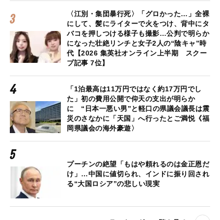
〈江別・集団暴行死〉「グロかった…」全裸
にして、髪にライターで火をつけ、背中にタ
バコを押しつける様子も撮影…公判で明らか
になった壮絶リンチと女子2人の“陰キャ”時
代【2026 集英社オンライン上半期 スクー
プ記事 7位】
「1泊最高は11万円ではなく約17万円でし
た」初の費用公開で仰天の支出が明らか
に “日本一悪い男”と軽口の県議会議長は震
災のさなかに「天国」へ行ったとご満悦《福
岡県議会の海外豪遊〉
プーチンの絶望「もはや頼れるのは金正恩だ
け」…中国に値切られ、インドに振り回され
る“大国ロシア”の悲しい現実