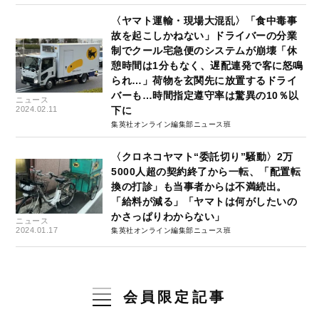
〈ヤマト運輸・現場大混乱〉「食中毒事
故を起こしかねない」ドライバーの分業
制でクール宅急便のシステムが崩壊「休
憩時間は1分もなく、遅配連発で客に怒鳴
られ…」荷物を玄関先に放置するドライ
バーも…時間指定遵守率は驚異の10％以
ニュース
2024.02.11
下に
集英社オンライン編集部ニュース班
〈クロネコヤマト“委託切り”騒動〉2万
5000人超の契約終了から一転、「配置転
換の打診」も当事者からは不満続出。
「給料が減る」「ヤマトは何がしたいの
かさっぱりわからない」
ニュース
2024.01.17
集英社オンライン編集部ニュース班
会員限定記事