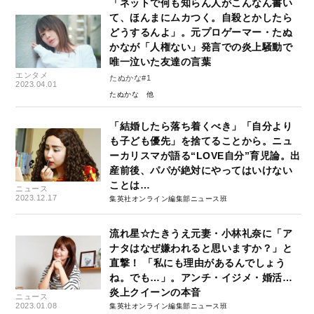
「ネットで何も知らん人がこんなん書い
て、ほんまにムカつく。自殺とかしたら
どうするんよ」。元プロゲーマー・たぬ
かなが「人権ない」発言での炎上騒動で
唯一泣いた友達の言葉
エンタメ
たぬかな#1
2023.04.01
たぬかな
「結婚したら落ち着くべき」「自分より
も子ども優先」を捨てることから。ニュ
ーカリスマが語る“LOVE自分”育児論。出
産前後、パパが絶対にやってはいけない
ことは…
ニュース
2023.12.17
集英社オンライン編集部ニュース班
流れ星☆たきうえ元妻・小林礼奈に「ア
ナタはなぜ嫌われると思いますか？」と
直撃！ 「私にも理由があるんでしょう
ね。でも…」。アンチ・イジメ・婚活…
炎上クイーンの本音
ニュース
2023.01.08
集英社オンライン編集部ニュース班