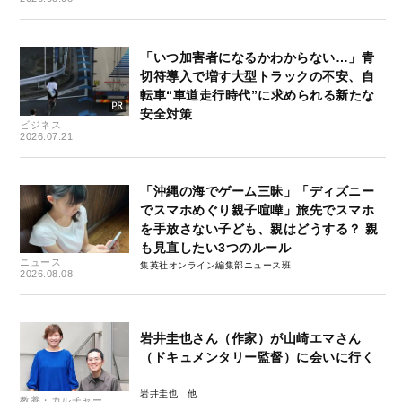
「いつ加害者になるかわからない…」青
切符導入で増す大型トラックの不安、自
転車“車道走行時代”に求められる新たな
安全対策
ビジネス
2026.07.21
「沖縄の海でゲーム三昧」「ディズニー
でスマホめぐり親子喧嘩」旅先でスマホ
を手放さない子ども、親はどうする？ 親
も見直したい3つのルール
ニュース
集英社オンライン編集部ニュース班
2026.08.08
岩井圭也さん（作家）が山崎エマさん
（ドキュメンタリー監督）に会いに行く
岩井圭也
教養・カルチャー