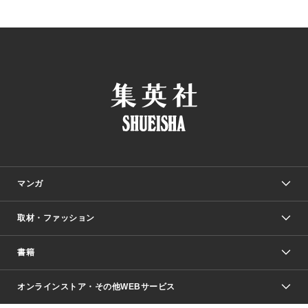
マンガ
取材・ファッション
少年マンガ
週刊少年ジャンプ
書籍
ファッション・美容
青年マンガ
ジャンプSQ.
Seventeen
週刊ヤングジャンプ
オンラインストア・その他WEBサービス
文芸・文庫・総合
芸能・情報・スポーツ
少女マンガ
Vジャンプ