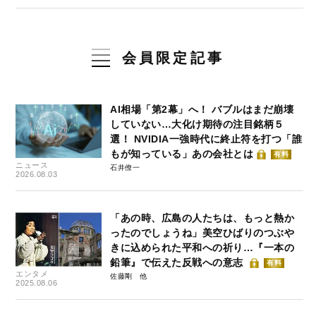
会員限定記事
AI相場「第2幕」へ！ バブルはまだ崩壊
していない…大化け期待の注目銘柄５
選！ NVIDIA一強時代に終止符を打つ「誰
もが知っている」あの会社とは
有料
ニュース
石井僚一
2026.08.03
「あの時、広島の人たちは、もっと熱か
ったのでしょうね」美空ひばりのつぶや
きに込められた平和への祈り…『一本の
鉛筆』で伝えた反戦への意志
有料
エンタメ
佐藤剛
2025.08.06