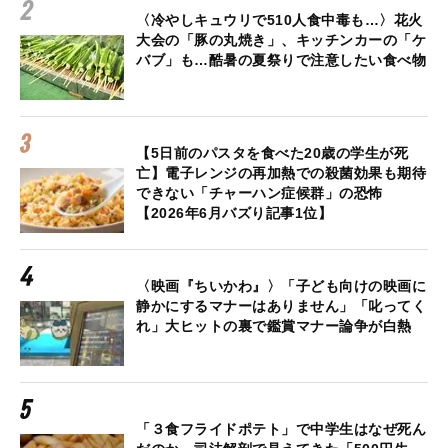
〈冷やしキュウリで510人食中毒も…〉花火
大会の「豚の丸焼き」、キッチンカーの「ケ
バブ」も…酷暑の夏祭りで注意したい食べ物
【5日前のパスタを食べた20歳の学生が死
亡】電子レンジの再加熱での殺菌効果も期待
できない「チャーハン症候群」の恐怖
【2026年6月バズり記事1位】
〈映画『ちいかわ』〉「子ども向けの映画に
静かにするマナーはありません」「叱ってく
れ」大ヒットの裏で鑑賞マナー論争が白熱
「３食フライドポテト」で中学生はなぜ死ん