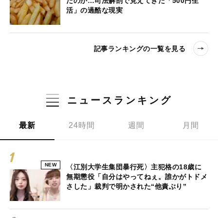
だのか…司法解剖で見えてきた「500円生
活」の過酷な現実
記事ランキングの一覧を見る
ニュースランキング
最新
24時間
週間
月間
NEW
〈江別大学生集団暴行死〉主犯格の18歳に
無期懲役「自分はやってねぇ。誰かがトドメ
さした」裁判で明かされた“他責ぶり”