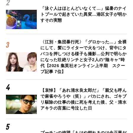
「泳ぐ人はほとんどいなくて…」猛暑のナイ
トプールで起きていた異変…港区女子が明か
すその実態
〈江別・集団暴行死〉「グロかった…」全裸
にして、髪にライターで火をつけ、背中にタ
バコを押しつける様子も撮影…公判で明らか
になった壮絶リンチと女子2人の“陰キャ”時
代【2026 集英社オンライン上半期 スクー
プ記事 7位】
【哀悼】「あれ清水良太郎だ」「親父も呼ん
で麻雀やろうや（笑）」バカにされ、ゴキブ
リ駆除の仕事の後に死を考えた後、父・清水
アキラの言葉に号泣した日
プーチンの絶望「もはや頼れるのは金正恩だ