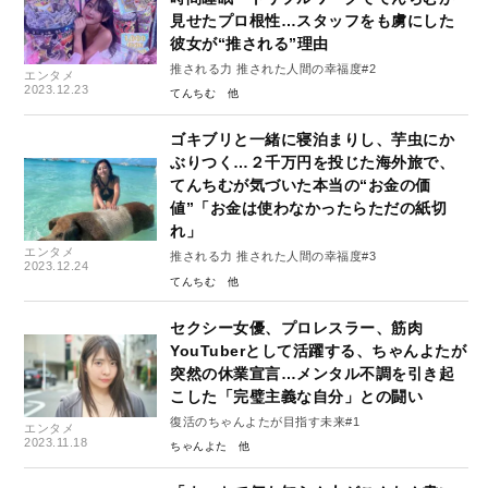
見せたプロ根性…スタッフをも虜にした
彼女が“推される”理由
推される力 推された人間の幸福度#2
エンタメ
2023.12.23
てんちむ
ゴキブリと一緒に寝泊まりし、芋虫にか
ぶりつく…２千万円を投じた海外旅で、
てんちむが気づいた本当の“お金の価
値”「お金は使わなかったらただの紙切
れ」
エンタメ
推される力 推された人間の幸福度#3
2023.12.24
てんちむ
セクシー女優、プロレスラー、筋肉
YouTuberとして活躍する、ちゃんよたが
突然の休業宣言…メンタル不調を引き起
こした「完璧主義な自分」との闘い
復活のちゃんよたが目指す未来#1
エンタメ
2023.11.18
ちゃんよた