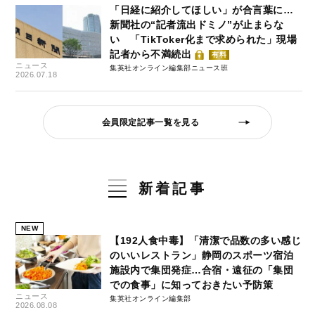
「日経に紹介してほしい」が合言葉に…
新聞社の“記者流出ドミノ”が止まらな
い 「TikToker化まで求められた」現場
記者から不満続出
有料
ニュース
集英社オンライン編集部ニュース班
2026.07.18
会員限定記事一覧を見る
新着記事
NEW
【192人食中毒】「清潔で品数の多い感じ
のいいレストラン」静岡のスポーツ宿泊
施設内で集団発症…合宿・遠征の「集団
での食事」に知っておきたい予防策
ニュース
集英社オンライン編集部
2026.08.08