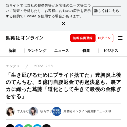
当サイトでは当社の提携先等がお客様のニーズ等につ
いて調査・分析したり、お客様にお勧めの広告を表示
詳しくはこちら
する目的で Cookie を使用する場合があります。
×
無料会員登録
ログイン
新着
ランキング
ニュース
特集
ビジネス
2023.12.23
エンタメ
「生き延びるためにプライド捨てた」豊胸炎上後
のてんちむ、５億円自腹返金で再起決意も、裏ア
カに綴った葛藤「道化として生きて最後の金稼ぎ
をする」
てんちむ
秋カヲリ
集英社オンライン編集部ニュース班