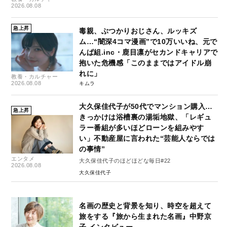
2026.08.08
急上昇
毒親、ぶつかりおじさん、ルッキズ
ム…“闇深4コマ漫画”で10万いいね、元で
んぱ組.inc・鹿目凛がセカンドキャリアで
抱いた危機感「このままではアイドル崩
れに」
教養・カルチャー
2026.08.08
キムラ
大久保佳代子が50代でマンション購入…
急上昇
きっかけは浴槽裏の湯垢地獄、「レギュ
ラー番組が多いほどローンを組みやす
い」不動産屋に言われた“芸能人ならでは
の事情”
エンタメ
大久保佳代子のほどほどな毎日#22
2026.08.08
大久保佳代子
名画の歴史と背景を知り、時空を超えて
旅をする『旅から生まれた名画』中野京