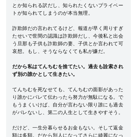
とか知られる訳だし、知られたくないプライベー
トが知られてしまうのが本当無理。
詐欺師だの言われてるけど、報道が早く周りすぎ
たせいで世間の認識は詐欺師だし、今後私と出会
う旦那も子供も詐欺師の妻、子供とか言われて可
哀想。もし、そうならなくても私が嫌だ。
だから私はてんちむを捨てたい。過去も詮索され
ず別の誰かとして生きたい。
てんちむを死なせても、てんちむの面影があった
り誰かにバレて伝わったら努力が無駄になる。で
もうまくいけば、自分が言わない限り誰にも過去
がバレないし、第二の人生として生きやすそう。
だけど、一生分暮らせるお金もない。そして返金
額は多額。だから別人になってさらに綺麗になっ