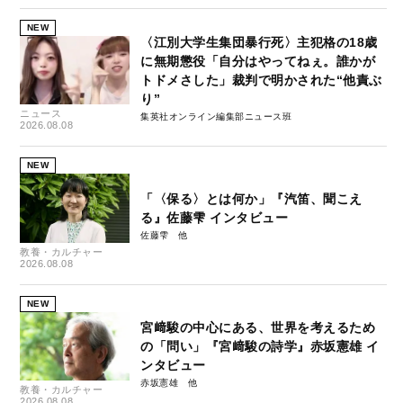
NEW
〈江別大学生集団暴行死〉主犯格の18歳
に無期懲役「自分はやってねぇ。誰かが
トドメさした」裁判で明かされた“他責ぶ
り”
ニュース
集英社オンライン編集部ニュース班
2026.08.08
NEW
「〈保る〉とは何か」『汽笛、聞こえ
る』佐藤雫 インタビュー
佐藤雫
教養・カルチャー
2026.08.08
NEW
宮﨑駿の中心にある、世界を考えるため
の「問い」『宮﨑駿の詩学』赤坂憲雄 イ
ンタビュー
赤坂憲雄
教養・カルチャー
2026.08.08