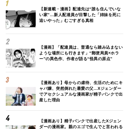
【新連載・漫画】配達先は“誰も住んでいな
い家”…新人配達員が目撃した「姉妹を死に
追いやった」むごすぎる真相
【漫画】「配達員は、普通なら踏み込まない
ような場所にも行きます」“郵便局員×ホラ
ー”の異色作、作者が語る“怪異の原点”
【漫画あり】母からの虐待、生活のためにキ
ャバ嬢、突然倒れた最愛の父…Xジェンダー
でアセクシュアルな漫画家が精子バンクで出
産した理由
【漫画あり】精子バンクで出産したXジェン
ダーの漫画家。親のエゴで生んでと言われる