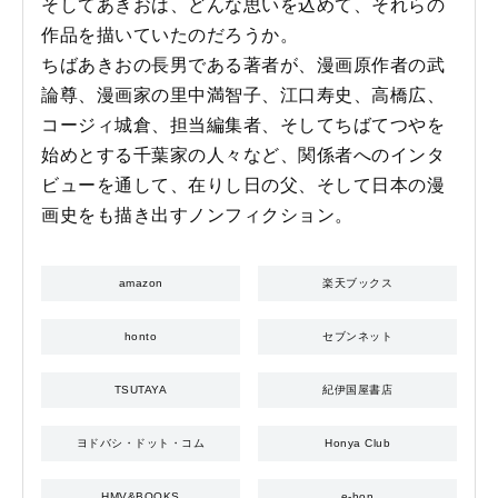
そしてあきおは、どんな思いを込めて、それらの
作品を描いていたのだろうか。
ちばあきおの長男である著者が、漫画原作者の武
論尊、漫画家の里中満智子、江口寿史、高橋広、
コージィ城倉、担当編集者、そしてちばてつやを
始めとする千葉家の人々など、関係者へのインタ
ビューを通して、在りし日の父、そして日本の漫
画史をも描き出すノンフィクション。
amazon
楽天ブックス
honto
セブンネット
TSUTAYA
紀伊国屋書店
ヨドバシ・ドット・コム
Honya Club
HMV&BOOKS
e-hon