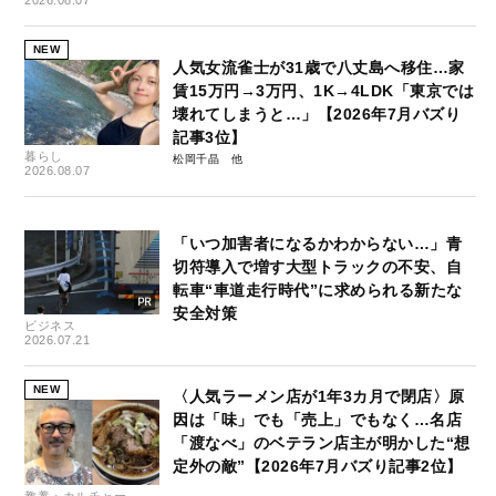
2026.08.07
NEW
人気女流雀士が31歳で八丈島へ移住…家
賃15万円→3万円、1K→4LDK「東京では
壊れてしまうと…」【2026年7月バズり
記事3位】
暮らし
松岡千晶
2026.08.07
「いつ加害者になるかわからない…」青
切符導入で増す大型トラックの不安、自
転車“車道走行時代”に求められる新たな
安全対策
ビジネス
2026.07.21
NEW
〈人気ラーメン店が1年3カ月で閉店〉原
因は「味」でも「売上」でもなく…名店
「渡なべ」のベテラン店主が明かした“想
定外の敵”【2026年7月バズり記事2位】
教養・カルチャー