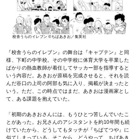
校舎うらのイレブン ©ちばあきお／集英社
『校舎うらのイレブン』の舞台は『キャプテン』と同
様、下町の中学校。その中学校に体育大学を卒業した
ばかりの熱血教師が着任してサッカー部を指導すると
いう内容だ。あきおが原稿を完成させると、それを読
んだ谷口の上司の阿部も気に入り、掲載が決まったと
いう。ただ、この時点ではまだ、あきおは漫画家とし
て、ある課題を抱えていた。
「初期のあきおさんには、もうひとつ苦しんでいたこ
とがあった。お兄さんのアシスタントを約10年間も続
けていたから、どうしてもタッチが『ちばてつや』に
似てしまっている。そこから、どうやって、ちばあき