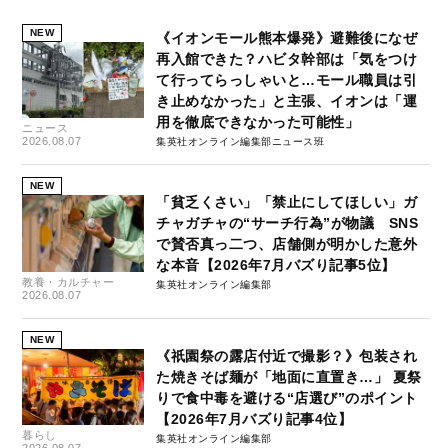
NEW
《イオンモール熊本爆発》避難後になぜ
再入館できた？ハビタ幹部は「気をつけ
て行ってらっしゃいと…モール職員は引
き止めなかった」と主張、イオンは「運
用を徹底できなかった可能性」
ニュース
2026.08.07
集英社オンライン編集部ニュース班
NEW
「貧乏くさい」「禁止にしてほしい」ガ
チャガチャの“サーチ行為”が物議 SNS
で賛否真っ二つ、店舗側が明かした意外
な本音【2026年7月バズり記事5位】
教養・カルチャー
集英社オンライン編集部
2026.08.07
NEW
《祇園祭の露店付近で撮影？》包装され
た焼きそば麺が「地面に直置き…」 夏祭
りで食中毒を避ける“店選び”のポイント
【2026年7月バズり記事4位】
暮らし
集英社オンライン編集部