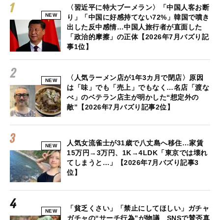
〈習近平に特大ブーメラン〉「中国人客お断
NEW
り」「中国に好感持てない72%」韓国で噴き
出した反中感情…中国人旅行者が直面した
「政治的摩擦」の正体【2026年7月バズり記
事1位】
〈人気ラーメン店が1年3カ月で閉店〉原因
NEW
は「味」でも「売上」でもなく…名店「渡な
べ」のベテラン店主が明かした“想定外の
敵”【2026年7月バズり記事2位】
人気女流雀士が31歳で八丈島へ移住…家賃
NEW
15万円→3万円、1K→4LDK「東京では壊れ
てしまうと…」【2026年7月バズり記事3
位】
「貧乏くさい」「禁止にしてほしい」ガチャ
NEW
ガチャの“サーチ行為”が物議 SNSで賛否真