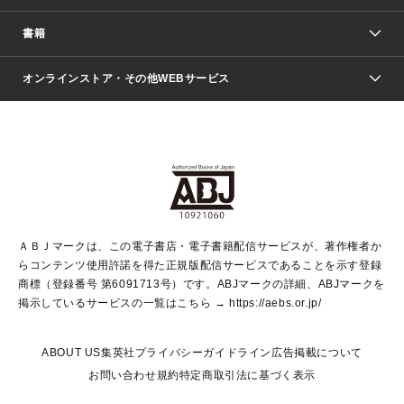
週刊少年ジャンプ
書籍
ファッション・美容
青年マンガ
ジャンプSQ.
Seventeen
週刊ヤングジャンプ
オンラインストア・その他WEBサービス
文芸・文庫・総合
芸能・情報・スポーツ
少女マンガ
Vジャンプ
non-no Web
ヤングジャンプ定期購読デジタル
すばる
Myojo
オンラインストア
りぼん
学芸・ノンフィクション・新書
最強ジャンプ
女性マンガ
@BAILA
ヤンジャン＋
小説すばる
週プレNEWS
マーガレット
集英社OTOコンテンツ
集英社 学芸編集部
少年ジャンプ＋
その他WEBサービス
クッキー
ライトノベル・ノベライズ
MAQUIA ONLINE
となりのヤングジャンプ
集英社 文芸ステーション
週プレ グラジャパ！
別冊マーガレット
SHUEISHA MANGA-ART HERITAGE
集英社 ビジネス書
ゼブラック
ココハナ
SHUEISHA ADNAVI
SPUR.JP
集英社Webマガジン Cobalt
グランドジャンプ
web 集英社文庫
キッズ
web Sportiva
マンガMee
ジャンプキャラクターズストア
集英社新書
ジャンプルーキー！
月刊オフィスユー
ＡＢＪマークは、この電子書店・電子書籍配信サービスが、著作権者か
EDITOR'S LAB
LEE
集英社オレンジ文庫
ウルトラジャンプ
青春と読書
パラスポ＋！
らコンテンツ使用許諾を得た正規版配信サービスであることを示す登録
集英社みらい文庫
リマコミ＋
HAPPY PLUS STORE
集英社新書プラス
ジャンプTOON
商標（登録番号 第6091713号）です。ABJマークの詳細、ABJマークを
Marisol
シフォン文庫
アジア人物史
S-KIDS.LAND
マンガMeets
掲示しているサービスの一覧はこちら →
https://aebs.or.jp/
shueisha vox
よみタイ
S-MANGA
Web éclat
ダッシュエックス文庫
LEEマルシェ
kotoba
集英社ジャンプリミックス
ABOUT US
集英社プライバシーガイドライン
広告掲載について
T JAPAN:The New York Times Style Magazine
JUMP j BOOKS
お問い合わせ
規約
特定商取引法に基づく表示
SHOP Marisol
e!集英社
集英社コミック文庫
集英社女性誌ポータル