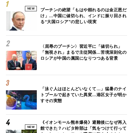
NEW
プーチンの絶望「もはや頼れるのは金正恩だ
け」…中国に値切られ、インドに振り回され
る“大国ロシア”の悲しい現実
〈屈辱のプーチン〉習近平に「値切られ」
「無視され」まるで主従関係…苦境深刻化の
ロシアが中国の属国になりつつある背景
「泳ぐ人はほとんどいなくて…」猛暑のナイ
トプールで起きていた異変…港区女子が明か
すその実態
《イオンモール熊本爆発》避難後になぜ再入
NEW
館できた？ハビタ幹部は「気をつけて行って