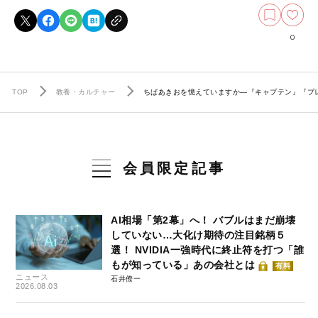
0
TOP
教養・カルチャー
ちばあきおを憶えていますか―『キャプテン』『プ
会員限定記事
AI相場「第2幕」へ！ バブルはまだ崩壊
していない…大化け期待の注目銘柄５
選！ NVIDIA一強時代に終止符を打つ「誰
もが知っている」あの会社とは
有料
ニュース
石井僚一
2026.08.03