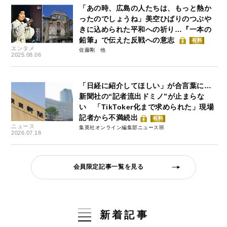
「あの時、広島の人たちは、もっと熱か
ったのでしょうね」美空ひばりのつぶや
きに込められた平和への祈り…『一本の
鉛筆』で伝えた反戦への意志
有料
エンタメ
佐藤剛
2025.08.06
「日経に紹介してほしい」が合言葉に…
新聞社の“記者流出ドミノ”が止まらな
い 「TikToker化まで求められた」現場
記者から不満続出
有料
ニュース
集英社オンライン編集部ニュース班
2026.07.18
会員限定記事一覧を見る
新着記事