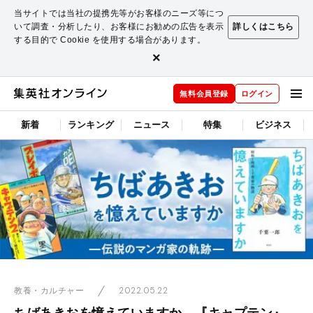
当サイトでは当社の提携先等がお客様のニーズ等につ
いて調査・分析したり、お客様にお勧めの広告を表示
詳しくはこちら
する目的で Cookie を使用する場合があります。
×
無料会員登録
ログイン
新着
ランキング
ニュース
特集
ビジネス
2022.05.22
教養・カルチャー
ちばあきおを憶えていますか―『キャプテン』