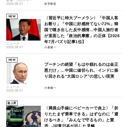
2026.08.07
井手隊長
NEW
〈習近平に特大ブーメラン〉「中国人客
お断り」「中国に好感持てない72%」韓
国で噴き出した反中感情…中国人旅行者
が直面した「政治的摩擦」の正体【2026
年7月バズり記事1位】
ニュース
2026.08.07
小倉健一
NEW
プーチンの絶望「もはや頼れるのは金正
恩だけ」…中国に値切られ、インドに振
り回される“大国ロシア”の悲しい現実
ニュース
小倉健一
2026.08.07
急上昇
〈満員山手線にベビーカーで炎上〉「折
りたたまず乗車できる」はずなのに「避
けるべき」「みんなで守るもの」と賛
否…JR東日本が示した見解