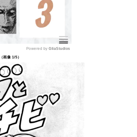
Powered by 
GliaStudios
（画像
1
/5）
M
u
t
e