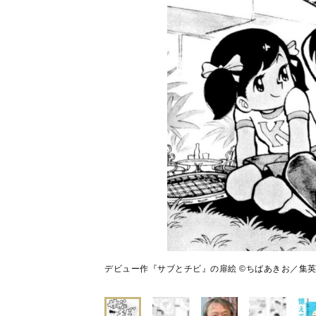
デビュー作『サブとチビ』の扉絵 ©ちばあきお／集