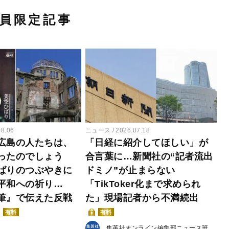
員限定記事
08.06
ニュース
2026.07.18
広島の人たちは、
「日経に紹介してほしい」が
ったのでしょう
合言葉に…新聞社の“記者流出
ばりのつぶやきに
ドミノ”が止まらない
平和への祈り…
「TikToker化まで求められ
筆』で伝えた反戦
た」現場記者から不満続出
有料
有料
集英社オンライン編集部ニュース班