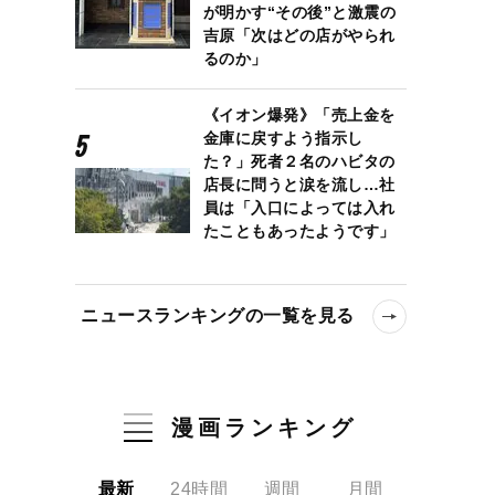
が明かす“その後”と激震の
吉原「次はどの店がやられ
るのか」
《イオン爆発》「売上金を
金庫に戻すよう指示し
た？」死者２名のハビタの
店長に問うと涙を流し…社
員は「入口によっては入れ
たこともあったようです」
ニュースランキングの一覧を見る
漫画ランキング
最新
24時間
週間
月間