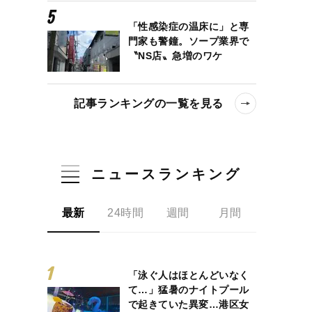
「性感染症の温床に」と専
門家も警鐘。ソープ業界で
〝NS店〟急増のワケ
記事ランキングの一覧を見る
ニュースランキング
最新
24時間
週間
月間
ンガ家の軌跡
「泳ぐ人はほとんどいなく
て…」猛暑のナイトプール
で起きていた異変…港区女