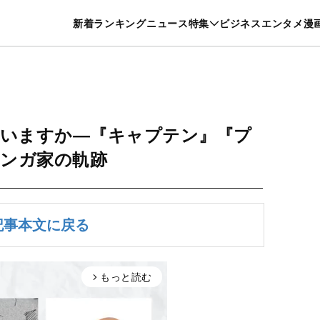
特集一覧を見る
漫画一覧を見る
新着
ランキング
ニュース
特集
ビジネス
エンタメ
漫
養・カルチャー
暮らし
スポーツ
ヘルスケア
美容
グルメ
いますか―『キャプテン』『プ
ンガ家の軌跡
記事本文に戻る
もっと読む
arrow_forward_ios