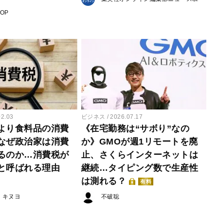
POP
02.03
ビジネス
2026.07.17
より食料品の消費
《在宅勤務は“サボり”なの
なぜ政治家は消費
か》GMOが週1リモートを廃
るのか…消費税が
止、さくらインターネットは
と呼ばれる理由
継続…タイピング数で生産性
は測れる？
有料
・キヌヨ
不破聡