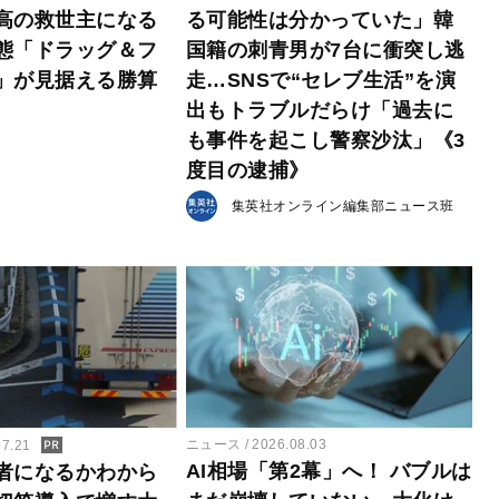
高の救世主になる
る可能性は分かっていた」韓
態「ドラッグ＆フ
国籍の刺青男が7台に衝突し逃
」が見据える勝算
走…SNSで“セレブ生活”を演
出もトラブルだらけ「過去に
も事件を起こし警察沙汰」《3
度目の逮捕》
集英社オンライン編集部ニュース班
ニュース
2026.08.03
07.21
AI相場「第2幕」へ！ バブルは
者になるかわから