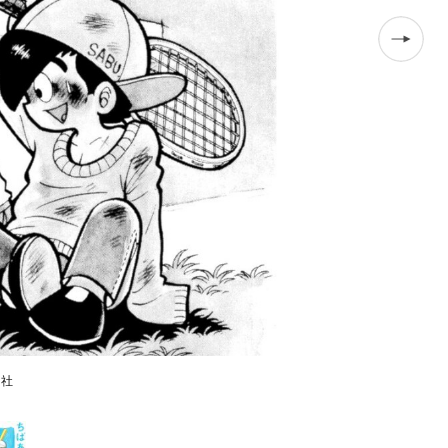
『なかよし』
英社