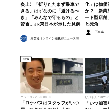
炎上〉「折りたたまず乗車で
化」は物価
きる」はずなのに「避けるべ
か？ 新業
き」「みんなで守るもの」と
ード型店舗
賛否…JR東日本が示した見解
と死角
不破聡
集英社オンライン編集部ニュース班
NEW
ニュース
2026.08.06
ビジネス
2026.
「ロケバスはスタッフがいつ
「いつ加害