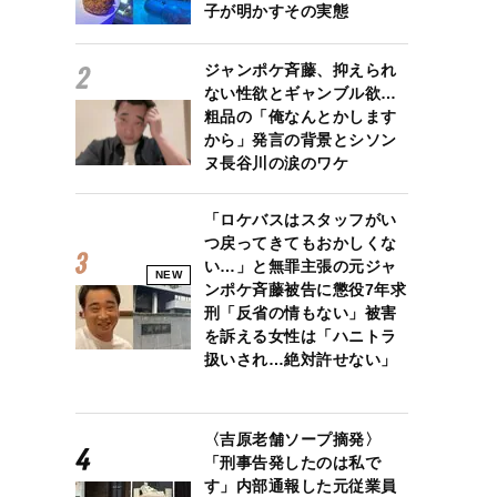
子が明かすその実態
ジャンポケ斉藤、抑えられ
ない性欲とギャンブル欲…
粗品の「俺なんとかします
から」発言の背景とシソン
ヌ長谷川の涙のワケ
「ロケバスはスタッフがい
つ戻ってきてもおかしくな
い…」と無罪主張の元ジャ
NEW
ンポケ斉藤被告に懲役7年求
刑「反省の情もない」被害
を訴える女性は「ハニトラ
扱いされ…絶対許せない」
〈吉原老舗ソープ摘発〉
「刑事告発したのは私で
す」内部通報した元従業員