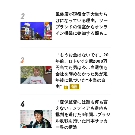
風俗店が現役女子大生だら
けになっている理由。ソー
プランドの個室からオンラ
の担当編集・伊藤氏 ©ちばあきお／集英社
イン授業に参加する嬢も…
「もうお金はないです」20
年前、ロト6で３億2000万
円当てた男は今…当選後も
会社を辞めなかった男が定
年後に気づいた“本当の自
由”
有料
「森保監督には誰も何も言
えない」メディアも身内も
批判を避けた4年間…ブラジ
ル敗戦を招いた日本サッカ
ー界の構造