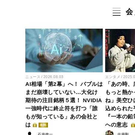
会
ニュース
2026.08.03
エンタメ
2025.
AI相場「第2幕」へ！ バブルは
「あの時、
まだ崩壊していない…大化け
もっと熱か
期待の注目銘柄５選！ NVIDIA
ね」美空ひ
一強時代に終止符を打つ「誰
込められた
もが知っている」あの会社と
『一本の鉛
は
への意志
有料
石井僚一
佐藤剛