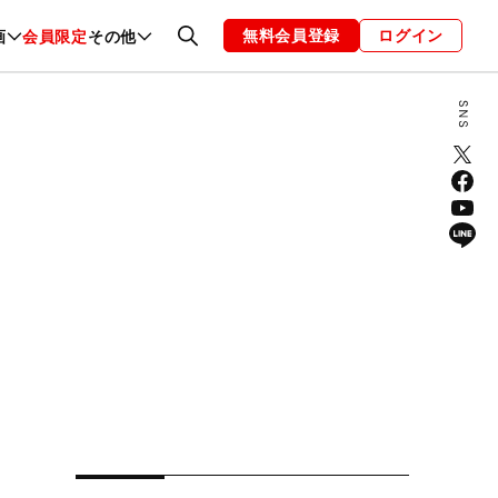
無料会員登録
ログイン
画
会員限定
その他
ファッション
恋愛・結婚
編集部
お知らせ