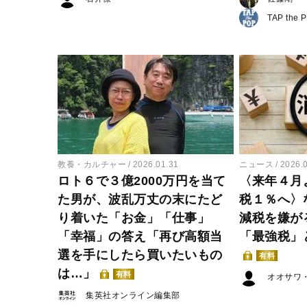
TAP the 
教養・カルチャー
2026.01.31
ニュース
2026.
ロト６で３億2000万円を当て
〈来年４月
た男が、波乱万丈の末にたど
税１％へ〉
り着いた「お金」「仕事」
減税を嫌が
「幸福」の答え「再び高額当
「最強税」
選を手にしたら買いたいもの
有料
は…」
有料
オオサワ
集英社オンライン編集部