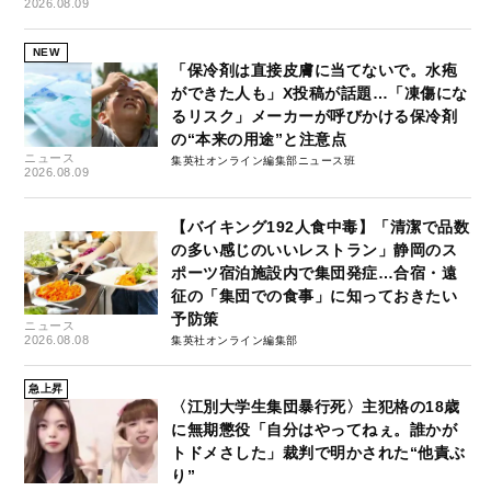
2026.08.09
NEW
「保冷剤は直接皮膚に当てないで。水疱
ができた人も」X投稿が話題…「凍傷にな
るリスク」メーカーが呼びかける保冷剤
の“本来の用途”と注意点
ニュース
集英社オンライン編集部ニュース班
2026.08.09
【バイキング192人食中毒】「清潔で品数
の多い感じのいいレストラン」静岡のス
ポーツ宿泊施設内で集団発症…合宿・遠
征の「集団での食事」に知っておきたい
予防策
ニュース
2026.08.08
集英社オンライン編集部
急上昇
〈江別大学生集団暴行死〉主犯格の18歳
に無期懲役「自分はやってねぇ。誰かが
トドメさした」裁判で明かされた“他責ぶ
り”