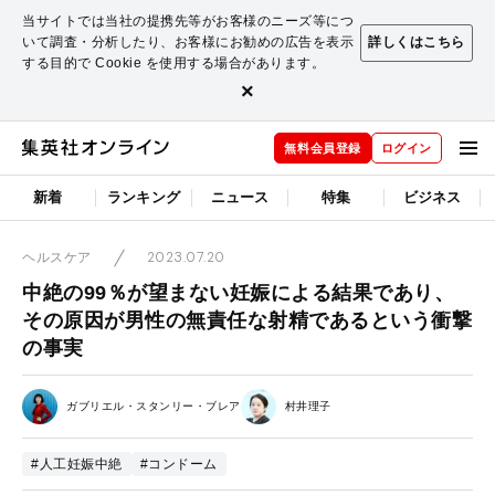
当サイトでは当社の提携先等がお客様のニーズ等につ
いて調査・分析したり、お客様にお勧めの広告を表示
詳しくはこちら
する目的で Cookie を使用する場合があります。
×
無料会員登録
ログイン
新着
ランキング
ニュース
特集
ビジネス
2023.07.20
ヘルスケア
中絶の99％が望まない妊娠による結果であり、
その原因が男性の無責任な射精であるという衝撃
の事実
ガブリエル・スタンリー・ブレア
村井理子
#人工妊娠中絶
#コンドーム