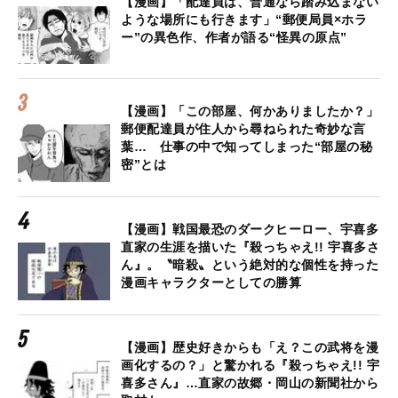
【漫画】「配達員は、普通なら踏み込まない
ような場所にも行きます」“郵便局員×ホラ
ー”の異色作、作者が語る“怪異の原点”
【漫画】「この部屋、何かありましたか？」
郵便配達員が住人から尋ねられた奇妙な言
葉… 仕事の中で知ってしまった“部屋の秘
密”とは
【漫画】戦国最恐のダークヒーロー、宇喜多
直家の生涯を描いた『殺っちゃえ!! 宇喜多さ
ん』。〝暗殺〟という絶対的な個性を持った
漫画キャラクターとしての勝算
【漫画】歴史好きからも「え？この武将を漫
画化するの？」と驚かれる『殺っちゃえ!! 宇
喜多さん』…直家の故郷・岡山の新聞社から