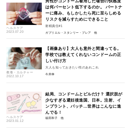
男性がコンドーム着用した場合の快感度
は何パーセント低下するのか。 パートナ
ーに痛み、もしかしたら死に至らしめる
リスクを減らすためにできること
射精責任#1
ヘルスケア
2023.07.20
ガブリエル・スタンリー・ブレア
【画像あり】大人も意外と間違ってる。
学校では教えてくれないコンドームの正
しい付け方
大人も知っておきたい性のあれこれ
教養・カルチャー
今井伸
2022.10.17
結局、コンドームとピルだけ？ 選択肢が
少なすぎる避妊後進国、日本。注射、イ
ンプラント、パッチ…世界はこんなに進
んでる！
ヘルスケア
福田和子
2023.01.12