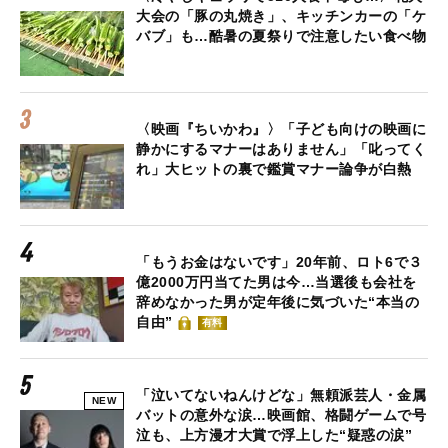
大会の「豚の丸焼き」、キッチンカーの「ケ
バブ」も…酷暑の夏祭りで注意したい食べ物
〈映画『ちいかわ』〉「子ども向けの映画に
静かにするマナーはありません」「叱ってく
れ」大ヒットの裏で鑑賞マナー論争が白熱
「もうお金はないです」20年前、ロト6で３
億2000万円当てた男は今…当選後も会社を
辞めなかった男が定年後に気づいた“本当の
自由”
有料
「泣いてないねんけどな」無頼派芸人・金属
NEW
バットの意外な涙…映画館、格闘ゲームで号
泣も、上方漫才大賞で浮上した“疑惑の涙”