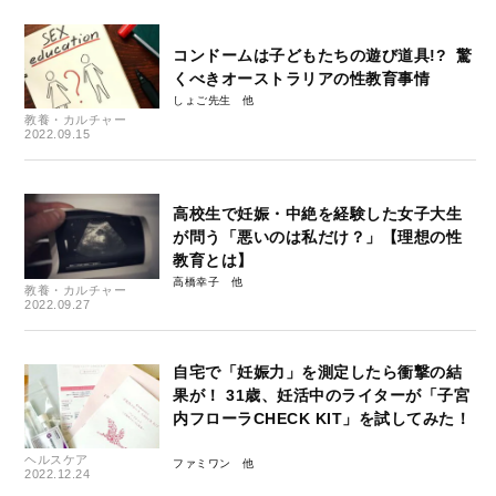
コンドームは子どもたちの遊び道具!? 驚
くべきオーストラリアの性教育事情
しょご先生
教養・カルチャー
2022.09.15
高校生で妊娠・中絶を経験した女子大生
が問う「悪いのは私だけ？」【理想の性
教育とは】
高橋幸子
教養・カルチャー
2022.09.27
自宅で「妊娠力」を測定したら衝撃の結
果が！ 31歳、妊活中のライターが「子宮
内フローラCHECK KIT」を試してみた！
ヘルスケア
ファミワン
2022.12.24