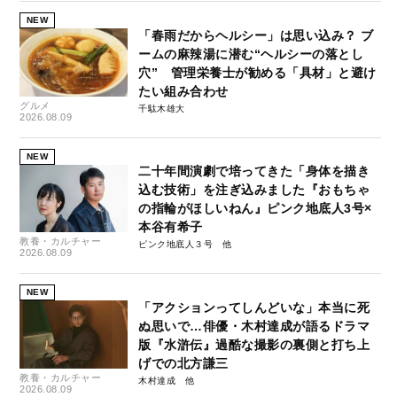
NEW
「春雨だからヘルシー」は思い込み？ ブ
ームの麻辣湯に潜む“ヘルシーの落とし
穴” 管理栄養士が勧める「具材」と避け
たい組み合わせ
グルメ
千駄木雄大
2026.08.09
NEW
二十年間演劇で培ってきた「身体を描き
込む技術」を注ぎ込みました『おもちゃ
の指輪がほしいねん』ピンク地底人3号×
本谷有希子
教養・カルチャー
ピンク地底人３号
2026.08.09
NEW
「アクションってしんどいな」本当に死
ぬ思いで…俳優・木村達成が語るドラマ
版『水滸伝』過酷な撮影の裏側と打ち上
げでの北方謙三
教養・カルチャー
木村達成
2026.08.09