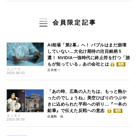
会員限定記事
AI相場「第2幕」へ！ バブルはまだ崩壊
していない…大化け期待の注目銘柄５
選！ NVIDIA一強時代に終止符を打つ「誰
もが知っている」あの会社とは
有料
ニュース
石井僚一
2026.08.03
「あの時、広島の人たちは、もっと熱か
ったのでしょうね」美空ひばりのつぶや
きに込められた平和への祈り…『一本の
鉛筆』で伝えた反戦への意志
有料
エンタメ
佐藤剛
2025.08.06