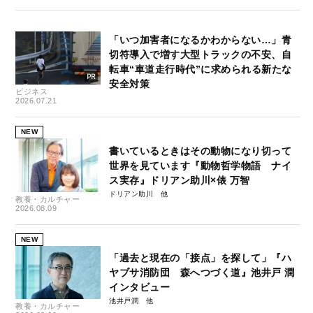
「いつ加害者になるかわからない…」青
切符導入で増す大型トラックの不安、自
転車“車道走行時代”に求められる新たな
安全対策
ビジネス
2026.07.21
NEW
書いているときはその動物になり切って
世界を見ています『動物哲学物語 ナイ
ス実存』ドリアン助川×俵 万智
ドリアン助川
教養・カルチャー
2026.08.09
NEW
「過去と現在の「接点」を探して」『ハ
ヤブサ消防団 森へつづく道』池井戸 潤
インタビュー
池井戸潤
教養・カルチャー