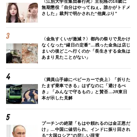
〈江別大学生集団暴行死〉主犯格の18歳に
無期懲役「自分はやってねぇ。誰かがトドメ
さした」裁判で明かされた“他責ぶり”
〈金魚すくいが激減？〉都内の祭りで見かけ
なくなった“縁日の定番”…残った金魚は店じ
まいの後どこへ行くのか「長生きする金魚は
あまり見たことがない」
〈満員山手線にベビーカーで炎上〉「折りた
たまず乗車できる」はずなのに「避けるべ
き」「みんなで守るもの」と賛否…JR東日
本が示した見解
プーチンの絶望「もはや頼れるのは金正恩だ
け」…中国に値切られ、インドに振り回され
る“大国ロシア”の悲しい現実