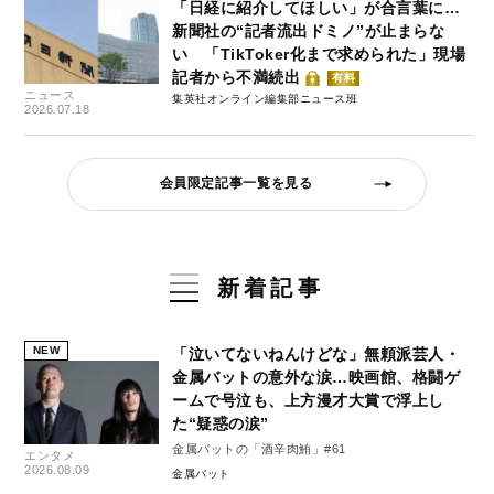
「日経に紹介してほしい」が合言葉に…
新聞社の“記者流出ドミノ”が止まらな
い 「TikToker化まで求められた」現場
記者から不満続出
有料
ニュース
集英社オンライン編集部ニュース班
2026.07.18
会員限定記事一覧を見る
新着記事
NEW
「泣いてないねんけどな」無頼派芸人・
金属バットの意外な涙…映画館、格闘ゲ
ームで号泣も、上方漫才大賞で浮上し
た“疑惑の涙”
金属バットの「酒辛肉鮪」#61
エンタメ
2026.08.09
金属バット