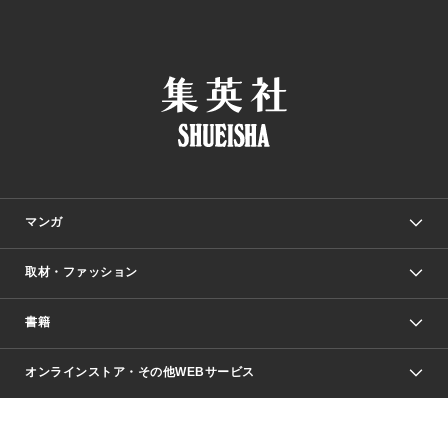
マンガ
取材・ファッション
少年マンガ
週刊少年ジャンプ
書籍
ファッション・美容
青年マンガ
ジャンプSQ.
Seventeen
週刊ヤングジャンプ
オンラインストア・その他WEBサービス
文芸・文庫・総合
芸能・情報・スポーツ
少女マンガ
Vジャンプ
non-no Web
ヤングジャンプ定期購読デジタル
すばる
Myojo
オンラインストア
りぼん
学芸・ノンフィクション・新書
最強ジャンプ
女性マンガ
@BAILA