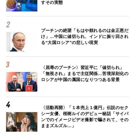
すその実態
プーチンの絶望「もはや頼れるのは金正恩だ
け」…中国に値切られ、インドに振り回され
る“大国ロシア”の悲しい現実
〈屈辱のプーチン〉習近平に「値切られ」
「無視され」まるで主従関係…苦境深刻化の
ロシアが中国の属国になりつつある背景
〈活動再開〉「１本売上１億円」伝説のセク
シー女優、桜樹ルイのデビュー秘話「サイパ
ンでのイメージビデオ撮影で騙されて、その
ままズルズル…」