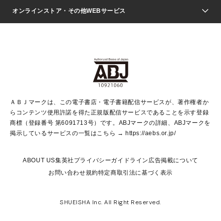
ジャンプSQ.
Seventeen
週刊ヤングジャンプ
オンラインストア・その他WEBサービス
文芸・文庫・総合
芸能・情報・スポーツ
少女マンガ
Vジャンプ
non-no Web
ヤングジャンプ定期購読デジタル
すばる
Myojo
オンラインストア
りぼん
学芸・ノンフィクション・新書
最強ジャンプ
女性マンガ
@BAILA
ヤンジャン＋
小説すばる
週プレNEWS
マーガレット
集英社OTOコンテンツ
集英社 学芸編集部
少年ジャンプ＋
その他WEBサービス
クッキー
ライトノベル・ノベライズ
MAQUIA ONLINE
となりのヤングジャンプ
集英社 文芸ステーション
週プレ グラジャパ！
別冊マーガレット
SHUEISHA MANGA-ART HERITAGE
集英社 ビジネス書
ゼブラック
ココハナ
SHUEISHA ADNAVI
SPUR.JP
集英社Webマガジン Cobalt
グランドジャンプ
web 集英社文庫
キッズ
web Sportiva
マンガMee
ジャンプキャラクターズストア
集英社新書
ジャンプルーキー！
月刊オフィスユー
ＡＢＪマークは、この電子書店・電子書籍配信サービスが、著作権者か
EDITOR'S LAB
LEE
集英社オレンジ文庫
ウルトラジャンプ
青春と読書
パラスポ＋！
らコンテンツ使用許諾を得た正規版配信サービスであることを示す登録
集英社みらい文庫
リマコミ＋
HAPPY PLUS STORE
集英社新書プラス
ジャンプTOON
商標（登録番号 第6091713号）です。ABJマークの詳細、ABJマークを
Marisol
シフォン文庫
アジア人物史
S-KIDS.LAND
マンガMeets
掲示しているサービスの一覧はこちら →
https://aebs.or.jp/
shueisha vox
よみタイ
S-MANGA
Web éclat
ダッシュエックス文庫
LEEマルシェ
kotoba
集英社ジャンプリミックス
ABOUT US
集英社プライバシーガイドライン
広告掲載について
T JAPAN:The New York Times Style Magazine
JUMP j BOOKS
お問い合わせ
規約
特定商取引法に基づく表示
SHOP Marisol
e!集英社
集英社コミック文庫
集英社女性誌ポータル
éclat premium
imidas
MEN'S NON-NO WEB
SHUEISHA Inc. All Right Reserved.
mirabella
UOMO