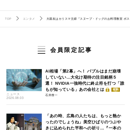
TOP
エンタメ
大親友はカリスマ主婦『スヌープ・ドッグのお料理教室 ボス・
会員限定記事
AI相場「第2幕」へ！ バブルはまだ崩壊
していない…大化け期待の注目銘柄５
選！ NVIDIA一強時代に終止符を打つ「誰
もが知っている」あの会社とは
有料
ニュース
石井僚一
2026.08.03
「あの時、広島の人たちは、もっと熱か
ったのでしょうね」美空ひばりのつぶや
きに込められた平和への祈り…『一本の