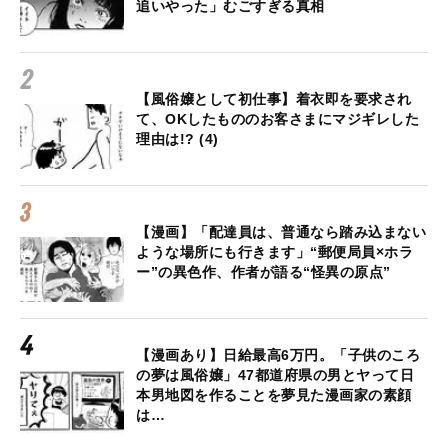
追いやった」むごすぎる真相
【風俗嬢として初仕事】着衣即を要求され
て、OKしたもののお客さまにマジギレした
理由は!? (4)
【漫画】「配達員は、普通なら踏み込まない
ような場所にも行きます」“郵便局員×ホラ
ー”の異色作、作者が語る“怪異の原点”
【漫画あり】日給最高6万円。「子供のころ
の夢は風俗嬢」47都道府県の男とヤって日
本男地図を作ることを夢見た漫画家の素顔
は…