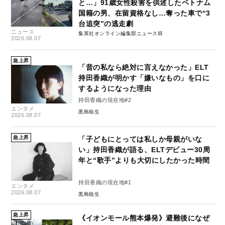
と…」91歳女性殺害を供述したベトナム
国籍の男、在留資格なし…奪った車で“3
台追突”の逃走劇
ニュース
集英社オンライン編集部ニュース班
2026.08.07
急上昇
「昔の私なら絶対に言えなかった」ELT
持田香織が明かす「嫌いなもの」を口に
するようになった理由
持田香織の現在地#2
エンタメ
黒島暁生
2026.08.07
急上昇
「子どもにとっては私しか母親がいな
い」持田香織が語る、ELTデビュー30周
年と“歌手”よりも大切にしたかった時間
持田香織の現在地#1
エンタメ
2026.08.07
黒島暁生
急上昇
《イオンモール熊本爆発》避難後になぜ