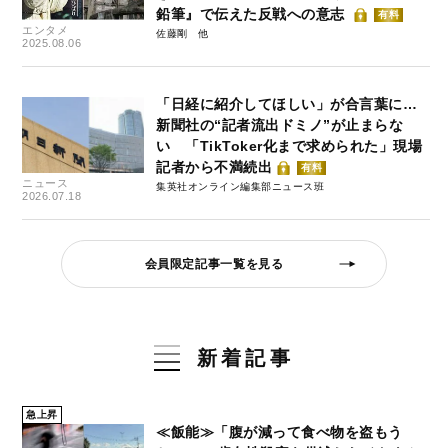
鉛筆』で伝えた反戦への意志
有料
エンタメ
佐藤剛
2025.08.06
「日経に紹介してほしい」が合言葉に…
新聞社の“記者流出ドミノ”が止まらな
い 「TikToker化まで求められた」現場
記者から不満続出
有料
ニュース
集英社オンライン編集部ニュース班
2026.07.18
会員限定記事一覧を見る
新着記事
急上昇
≪飯能≫「腹が減って食べ物を盗もう