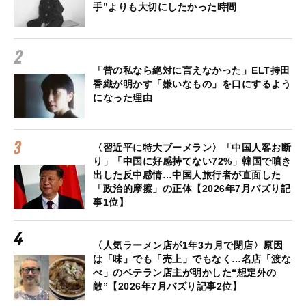
手”よりも大切にしたかった時間
「昔の私なら絶対に言えなかった」ELT持田
香織が明かす「嫌いなもの」を口にするよう
になった理由
〈習近平に特大ブーメラン〉「中国人客お断
り」「中国に好感持てない72%」韓国で噴き
出した反中感情…中国人旅行者が直面した
「政治的摩擦」の正体【2026年7月バズり記
事1位】
〈人気ラーメン店が1年3カ月で閉店〉原因
は「味」でも「売上」でもなく…名店「渡な
べ」のベテラン店主が明かした“想定外の
敵”【2026年7月バズり記事2位】