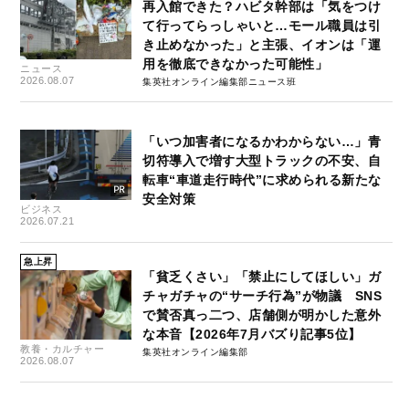
再入館できた？ハビタ幹部は「気をつけ
て行ってらっしゃいと…モール職員は引
き止めなかった」と主張、イオンは「運
用を徹底できなかった可能性」
ニュース
2026.08.07
集英社オンライン編集部ニュース班
「いつ加害者になるかわからない…」青
切符導入で増す大型トラックの不安、自
転車“車道走行時代”に求められる新たな
安全対策
ビジネス
2026.07.21
急上昇
「貧乏くさい」「禁止にしてほしい」ガ
チャガチャの“サーチ行為”が物議 SNS
で賛否真っ二つ、店舗側が明かした意外
な本音【2026年7月バズり記事5位】
教養・カルチャー
集英社オンライン編集部
2026.08.07