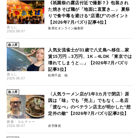
《祇園祭の露店付近で撮影？》包装され
た焼きそば麺が「地面に直置き…」 夏祭
りで食中毒を避ける“店選び”のポイント
【2026年7月バズり記事4位】
暮らし
集英社オンライン編集部
2026.08.07
急上昇
人気女流雀士が31歳で八丈島へ移住…家
賃15万円→3万円、1K→4LDK「東京では
壊れてしまうと…」【2026年7月バズり
記事3位】
暮らし
松岡千晶
2026.08.07
急上昇
〈人気ラーメン店が1年3カ月で閉店〉原
因は「味」でも「売上」でもなく…名店
「渡なべ」のベテラン店主が明かした“想
定外の敵”【2026年7月バズり記事2位】
教養・カルチャー
2026.08.07
井手隊長