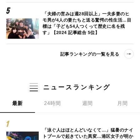
「夫婦の営みは週28回以上」一夫多妻のヒ
モ男が4人の妻たちと送る驚愕の性生活…目
標は「子ども54人つくって歴史に名を残
す」【2024 記事総合 5位】
記事ランキングの一覧を見る
ニュースランキング
最新
24時間
週間
月間
「泳ぐ人はほとんどいなくて…」猛暑のナイ
トプールで起きていた異変…港区女子が明か