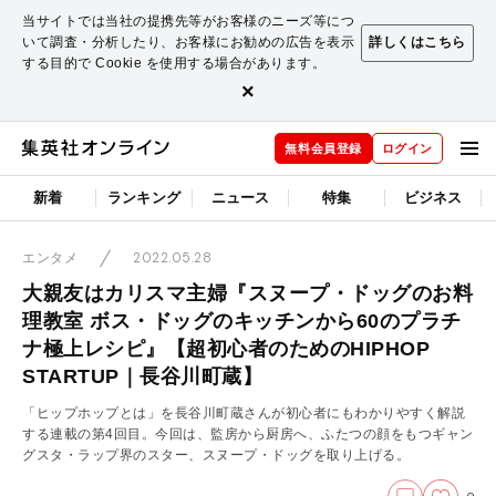
当サイトでは当社の提携先等がお客様のニーズ等につ
いて調査・分析したり、お客様にお勧めの広告を表示
詳しくはこちら
する目的で Cookie を使用する場合があります。
×
無料会員登録
ログイン
新着
ランキング
ニュース
特集
ビジネス
2022.05.28
エンタメ
大親友はカリスマ主婦『スヌープ・ドッグのお料
理教室 ボス・ドッグのキッチンから60のプラチ
ナ極上レシピ』【超初心者のためのHIPHOP
STARTUP｜長谷川町蔵】
「ヒップホップとは」を長谷川町蔵さんが初心者にもわかりやすく解説
する連載の第4回目。今回は、監房から厨房へ、ふたつの顔をもつギャン
グスタ・ラップ界のスター、スヌープ・ドッグを取り上げる。