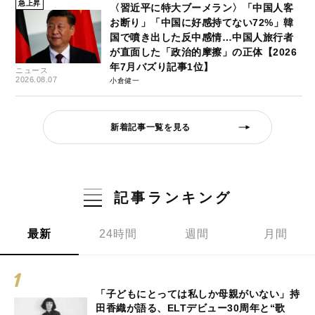
急上昇
〈習近平に特大ブーメラン〉「中国人客
お断り」「中国に好感持てない72%」韓
国で噴き出した反中感情…中国人旅行者
が直面した「政治的摩擦」の正体【2026
年7月バズり記事1位】
ニュース
2026.08.07
小倉健一
新着記事一覧を見る
記事ランキング
最新
24時間
週間
月間
「子どもにとっては私しか母親がいない」持
田香織が語る、ELTデビュー30周年と“歌