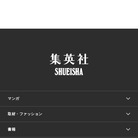
マンガ
取材・ファッション
少年マンガ
週刊少年ジャンプ
書籍
ファッション・美容
青年マンガ