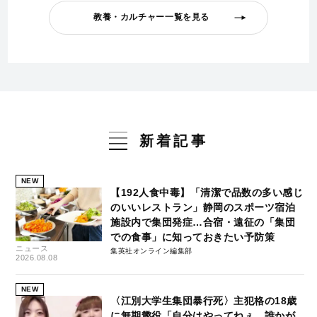
教養・カルチャー一覧を見る
新着記事
NEW
【192人食中毒】「清潔で品数の多い感じ
のいいレストラン」静岡のスポーツ宿泊
施設内で集団発症…合宿・遠征の「集団
での食事」に知っておきたい予防策
ニュース
集英社オンライン編集部
2026.08.08
NEW
〈江別大学生集団暴行死〉主犯格の18歳
に無期懲役「自分はやってねぇ。誰かが