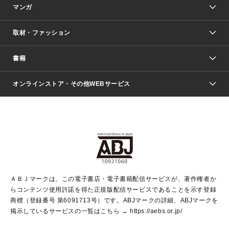
マンガ
取材・ファッション
少年マンガ
週刊少年ジャンプ
書籍
ファッション・美容
青年マンガ
ジャンプSQ.
Seventeen
週刊ヤングジャンプ
オンラインストア・その他WEBサービス
文芸・文庫・総合
芸能・情報・スポーツ
少女マンガ
Vジャンプ
non-no Web
ヤングジャンプ定期購読デジタル
すばる
Myojo
オンラインストア
りぼん
学芸・ノンフィクション・新書
最強ジャンプ
女性マンガ
@BAILA
ヤンジャン＋
小説すばる
週プレNEWS
マーガレット
集英社OTOコンテンツ
集英社 学芸編集部
少年ジャンプ＋
その他WEBサービス
クッキー
ライトノベル・ノベライズ
MAQUIA ONLINE
となりのヤングジャンプ
集英社 文芸ステーション
週プレ グラジャパ！
別冊マーガレット
SHUEISHA MANGA-ART HERITAGE
集英社 ビジネス書
ゼブラック
ココハナ
SHUEISHA ADNAVI
SPUR.JP
集英社Webマガジン Cobalt
グランドジャンプ
web 集英社文庫
キッズ
web Sportiva
マンガMee
ジャンプキャラクターズストア
集英社新書
ジャンプルーキー！
月刊オフィスユー
ＡＢＪマークは、この電子書店・電子書籍配信サービスが、著作権者か
EDITOR'S LAB
LEE
集英社オレンジ文庫
ウルトラジャンプ
青春と読書
パラスポ＋！
らコンテンツ使用許諾を得た正規版配信サービスであることを示す登録
集英社みらい文庫
リマコミ＋
HAPPY PLUS STORE
集英社新書プラス
ジャンプTOON
商標（登録番号 第6091713号）です。ABJマークの詳細、ABJマークを
Marisol
シフォン文庫
アジア人物史
S-KIDS.LAND
マンガMeets
掲示しているサービスの一覧はこちら →
https://aebs.or.jp/
shueisha vox
よみタイ
S-MANGA
Web éclat
ダッシュエックス文庫