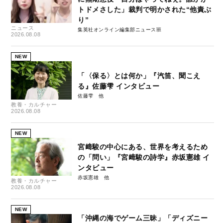
トドメさした」裁判で明かされた“他責ぶ
り”
ニュース
集英社オンライン編集部ニュース班
2026.08.08
NEW
「〈保る〉とは何か」『汽笛、聞こえ
る』佐藤雫 インタビュー
佐藤雫
教養・カルチャー
2026.08.08
NEW
宮﨑駿の中心にある、世界を考えるため
の「問い」『宮﨑駿の詩学』赤坂憲雄 イ
ンタビュー
赤坂憲雄
教養・カルチャー
2026.08.08
NEW
「沖縄の海でゲーム三昧」「ディズニー