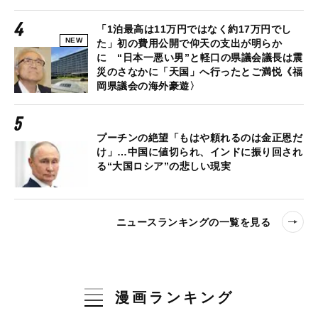
「1泊最高は11万円ではなく約17万円でし
NEW
た」初の費用公開で仰天の支出が明らか
に “日本一悪い男”と軽口の県議会議長は震
災のさなかに「天国」へ行ったとご満悦《福
岡県議会の海外豪遊〉
プーチンの絶望「もはや頼れるのは金正恩だ
け」…中国に値切られ、インドに振り回され
る“大国ロシア”の悲しい現実
ニュースランキングの一覧を見る
漫画ランキング