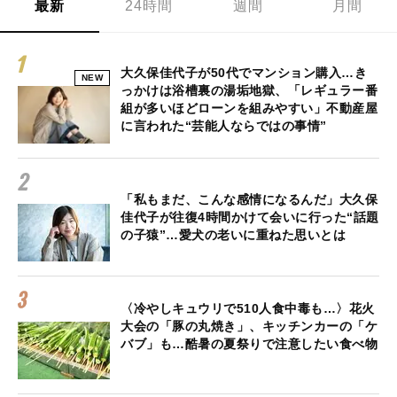
最新
24時間
週間
月間
大久保佳代子が50代でマンション購入…き
NEW
っかけは浴槽裏の湯垢地獄、「レギュラー番
組が多いほどローンを組みやすい」不動産屋
に言われた“芸能人ならではの事情”
「私もまだ、こんな感情になるんだ」大久保
佳代子が往復4時間かけて会いに行った“話題
の子猿”…愛犬の老いに重ねた思いとは
〈冷やしキュウリで510人食中毒も…〉花火
大会の「豚の丸焼き」、キッチンカーの「ケ
バブ」も…酷暑の夏祭りで注意したい食べ物