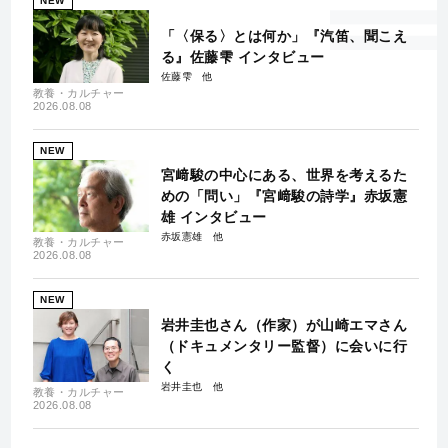
NEW
「〈保る〉とは何か」『汽笛、聞こえ
る』佐藤雫 インタビュー
佐藤雫
教養・カルチャー
2026.08.08
NEW
宮﨑駿の中心にある、世界を考えるた
めの「問い」『宮﨑駿の詩学』赤坂憲
雄 インタビュー
赤坂憲雄
教養・カルチャー
2026.08.08
NEW
岩井圭也さん（作家）が山崎エマさん
（ドキュメンタリー監督）に会いに行
く
岩井圭也
教養・カルチャー
2026.08.08