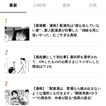
最新
24時間
週間
月間
【新連載・漫画】配達先は“誰も住んでいな
い家”…新人配達員が目撃した「姉妹を死に
追いやった」むごすぎる真相
【風俗嬢として初仕事】着衣即を要求され
て、OKしたもののお客さまにマジギレした
理由は!? (4)
【漫画】「配達員は、普通なら踏み込まない
ような場所にも行きます」“郵便局員×ホラ
ー”の異色作、作者が語る“怪異の原点”