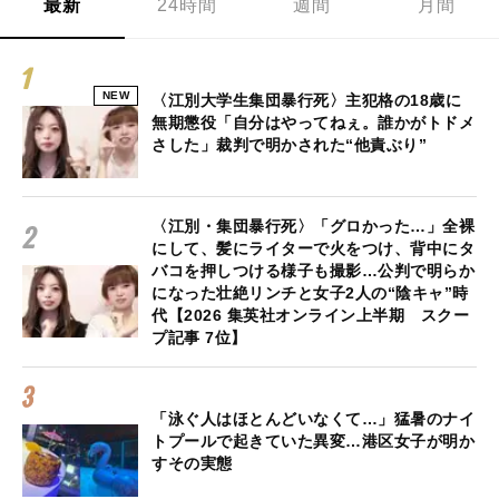
最新
24時間
週間
月間
NEW
〈江別大学生集団暴行死〉主犯格の18歳に
無期懲役「自分はやってねぇ。誰かがトドメ
さした」裁判で明かされた“他責ぶり”
〈江別・集団暴行死〉「グロかった…」全裸
にして、髪にライターで火をつけ、背中にタ
バコを押しつける様子も撮影…公判で明らか
になった壮絶リンチと女子2人の“陰キャ”時
代【2026 集英社オンライン上半期 スクー
プ記事 7位】
「泳ぐ人はほとんどいなくて…」猛暑のナイ
トプールで起きていた異変…港区女子が明か
すその実態