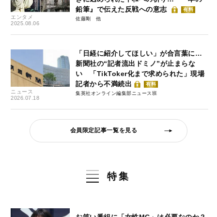
鉛筆』で伝えた反戦への意志
有料
エンタメ
佐藤剛
2025.08.06
「日経に紹介してほしい」が合言葉に…
新聞社の“記者流出ドミノ”が止まらな
い 「TikToker化まで求められた」現場
記者から不満続出
有料
ニュース
集英社オンライン編集部ニュース班
2026.07.18
会員限定記事一覧を見る
特集
お笑い番組に「女性MC」は必要なのか？