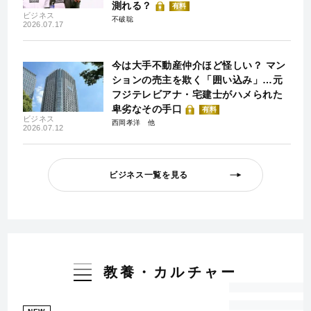
測れる？
有料
ビジネス
不破聡
2026.07.17
今は大手不動産仲介ほど怪しい？ マン
ションの売主を欺く「囲い込み」…元
フジテレビアナ・宅建士がハメられた
卑劣なその手口
有料
ビジネス
西岡孝洋
2026.07.12
ビジネス一覧を見る
教養・カルチャー