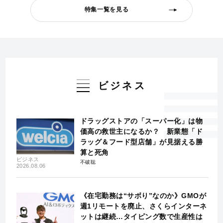
特集一覧を見る
ビジネス
ドラッグストアの「スーパー化」は物
価高の救世主になるか？ 新業態「ド
ラッグ＆フード型店舗」が見据える勝
算と死角
ビジネス
不破聡
2026.08.06
《在宅勤務は“サボり”なのか》GMOが
週1リモートを廃止、さくらインターネ
ットは継続…タイピング数で生産性は