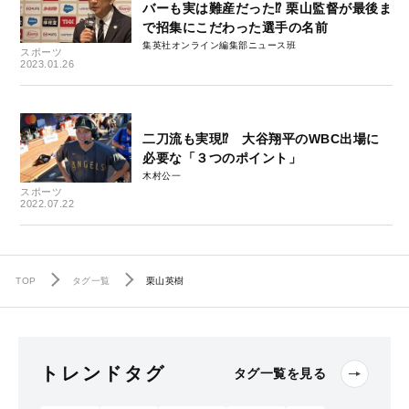
バーも実は難産だった⁉ 栗山監督が最後ま
で招集にこだわった選手の名前
集英社オンライン編集部ニュース班
スポーツ
2023.01.26
二刀流も実現⁉ 大谷翔平のWBC出場に
必要な「３つのポイント」
木村公一
スポーツ
2022.07.22
TOP
タグ一覧
栗山英樹
トレンドタグ
タグ一覧を見る