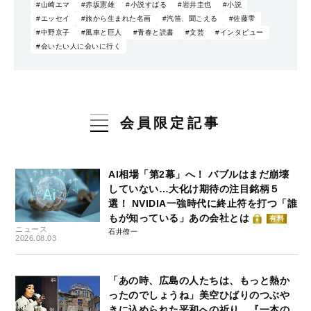
#山崎エマ
#赤坂憲雄
#小説すばる
#岩井圭也
#小説
#エッセイ
#旅から生まれた名画
#汽笛、聞こえる
#佐藤雫
#中野京子
#風車と巨人
#青春と読書
#文芸
#インタビュー
#会いたい人に会いに行く
会員限定記事
AI相場「第2幕」へ！ バブルはまだ崩壊
していない…大化け期待の注目銘柄５
選！ NVIDIA一強時代に終止符を打つ「誰
もが知っている」あの会社とは
有料
ニュース
石井僚一
2026.08.03
「あの時、広島の人たちは、もっと熱か
ったのでしょうね」美空ひばりのつぶや
きに込められた平和への祈り…『一本の