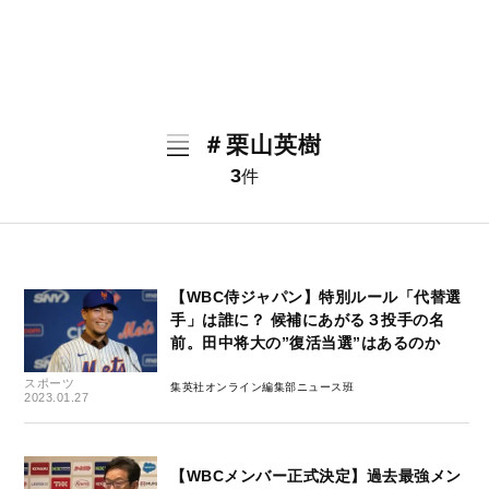
＃栗山英樹
3
件
【WBC侍ジャパン】特別ルール「代替選
手」は誰に？ 候補にあがる３投手の名
前。田中将大の”復活当選”はあるのか
スポーツ
集英社オンライン編集部ニュース班
2023.01.27
【WBCメンバー正式決定】過去最強メン