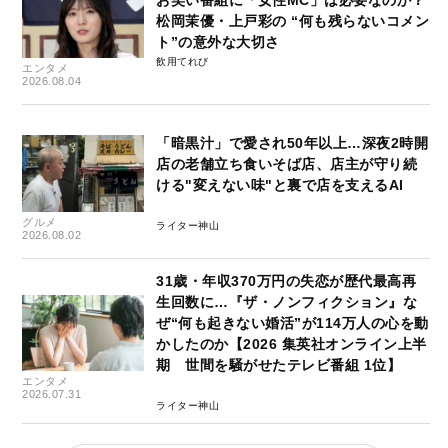
松岡茉優・上戸彩の “何も残らないコメン
ト”の意外な大切さ
飲用てれび
エンタメ
2026.08.04
「暗黒汁」で愛され50年以上…深夜2時開
店の老舗立ち食いそば店、店主が守り続
ける"変えない味"と裏で店を支えるAI
グルメ
ライター神山
2026.08.02
31歳・年収370万円の失恋が歴代最高再
生回数に…『ザ・ノンフィクション』な
ぜ“何も起きない婚活”が114万人の心を動
かしたのか【2026 集英社オンライン上半
期 世間を騒がせたテレビ番組 1位】
エンタメ
2026.07.31
ライター神山