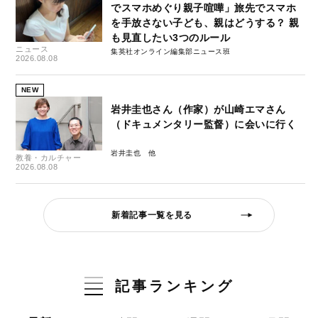
でスマホめぐり親子喧嘩」旅先でスマホ
を手放さない子ども、親はどうする？ 親
も見直したい3つのルール
ニュース
集英社オンライン編集部ニュース班
2026.08.08
NEW
岩井圭也さん（作家）が山崎エマさん
（ドキュメンタリー監督）に会いに行く
岩井圭也
教養・カルチャー
2026.08.08
新着記事一覧を見る
記事ランキング