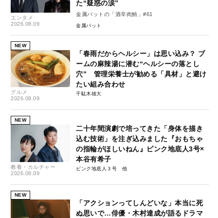
た“疑惑の涙”
金属バットの「酒辛肉鮪」#61
エンタメ
2026.08.09
金属バット
NEW
「春雨だからヘルシー」は思い込み？ ブ
ームの麻辣湯に潜む“ヘルシーの落とし
穴” 管理栄養士が勧める「具材」と避け
たい組み合わせ
グルメ
千駄木雄大
2026.08.09
NEW
二十年間演劇で培ってきた「身体を描き
込む技術」を注ぎ込みました『おもちゃ
の指輪がほしいねん』ピンク地底人3号×
本谷有希子
教養・カルチャー
ピンク地底人３号
2026.08.09
NEW
「アクションってしんどいな」本当に死
ぬ思いで…俳優・木村達成が語るドラマ