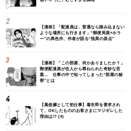
【漫画】「配達員は、普通なら踏み込まない
ような場所にも行きます」“郵便局員×ホラ
ー”の異色作、作者が語る“怪異の原点”
【漫画】「この部屋、何かありましたか？」
郵便配達員が住人から尋ねられた奇妙な言
葉… 仕事の中で知ってしまった“部屋の秘
密”とは
【風俗嬢として初仕事】着衣即を要求され
て、OKしたもののお客さまにマジギレした
理由は!? (4)