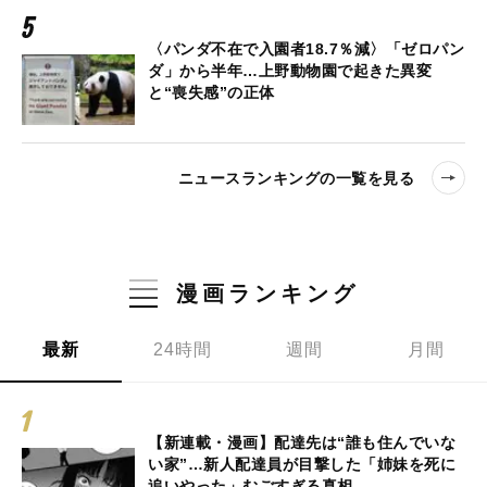
〈パンダ不在で入園者18.7％減〉「ゼロパン
ダ」から半年…上野動物園で起きた異変
と“喪失感”の正体
ニュースランキングの一覧を見る
漫画ランキング
最新
24時間
週間
月間
【新連載・漫画】配達先は“誰も住んでいな
い家”…新人配達員が目撃した「姉妹を死に
追いやった」むごすぎる真相