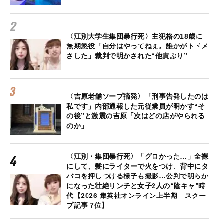
〈江別大学生集団暴行死〉主犯格の18歳に
無期懲役「自分はやってねぇ。誰かがトドメ
さした」裁判で明かされた“他責ぶり”
〈吉原老舗ソープ摘発〉「刑事告発したのは
私です」内部通報した元従業員が明かす“そ
の後”と激震の吉原「次はどの店がやられる
のか」
〈江別・集団暴行死〉「グロかった…」全裸
にして、髪にライターで火をつけ、背中にタ
バコを押しつける様子も撮影…公判で明らか
になった壮絶リンチと女子2人の“陰キャ”時
代【2026 集英社オンライン上半期 スクー
プ記事 7位】