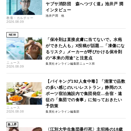
ヤブサ消防団 森へつづく道』池井戸 潤
インタビュー
池井戸潤
教養・カルチャー
2026.08.09
NEW
「保冷剤は直接皮膚に当てないで。水疱
ができた人も」X投稿が話題…「凍傷にな
るリスク」メーカーが呼びかける保冷剤
の“本来の用途”と注意点
ニュース
集英社オンライン編集部ニュース班
2026.08.09
【バイキング192人食中毒】「清潔で品数
の多い感じのいいレストラン」静岡のス
ポーツ宿泊施設内で集団発症…合宿・遠
征の「集団での食事」に知っておきたい
予防策
ニュース
2026.08.08
集英社オンライン編集部
急上昇
〈江別大学生集団暴行死〉主犯格の18歳