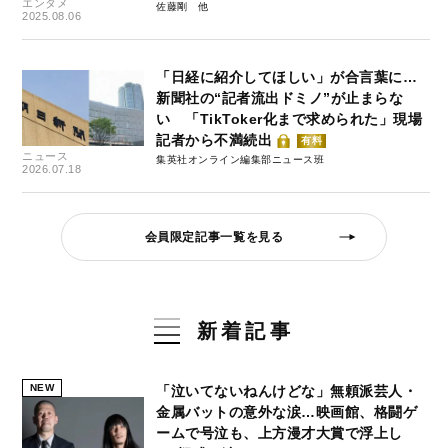
エンタメ
佐藤剛
2025.08.06
「日経に紹介してほしい」が合言葉に…
新聞社の“記者流出ドミノ”が止まらな
い 「TikToker化まで求められた」現場
記者から不満続出
有料
ニュース
集英社オンライン編集部ニュース班
2026.07.18
会員限定記事一覧を見る
新着記事
NEW
「泣いてないねんけどな」無頼派芸人・
金属バットの意外な涙…映画館、格闘ゲ
ームで号泣も、上方漫才大賞で浮上し