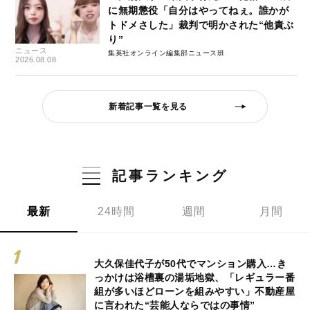
に無期懲役「自分はやってねぇ。誰かが
トドメさした」裁判で明かされた“他責ぶ
り”
ニュース
集英社オンライン編集部ニュース班
2026.08.08
新着記事一覧を見る
記事ランキング
最新
24時間
週間
月間
大久保佳代子が50代でマンション購入…き
っかけは浴槽裏の湯垢地獄、「レギュラー番
組が多いほどローンを組みやすい」不動産屋
に言われた“芸能人ならではの事情”