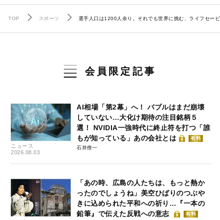
TOP
スポーツ
選手人口は1200人余り。それでも世界に挑む、ライフセー
会員限定記事
AI相場「第2幕」へ！ バブルはまだ崩壊
していない…大化け期待の注目銘柄５
選！ NVIDIA一強時代に終止符を打つ「誰
もが知っている」あの会社とは
有料
ニュース
石井僚一
2026.08.03
「あの時、広島の人たちは、もっと熱か
ったのでしょうね」美空ひばりのつぶや
きに込められた平和への祈り…『一本の
鉛筆』で伝えた反戦への意志
有料