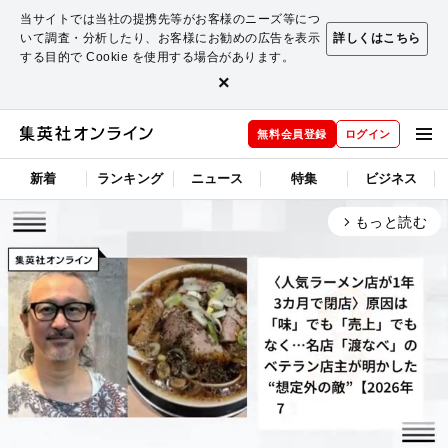
当サイトでは当社の提携先等がお客様のニーズ等につ
いて調査・分析したり、お客様にお勧めの広告を表示
詳しくはこちら
する目的で Cookie を使用する場合があります。
×
無料会員登録
ログイン
新着
ランキング
ニュース
特集
ビジネス
もっと読む
arrow_forward_ios