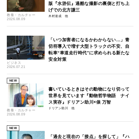
版『水滸伝』過酷な撮影の裏側と打ち上
げでの北方謙三
教養・カルチャー
木村達成
2026.08.09
「いつ加害者になるかわからない…」青
切符導入で増す大型トラックの不安、自
転車“車道走行時代”に求められる新たな
安全対策
ビジネス
2026.07.21
NEW
書いているときはその動物になり切って
世界を見ています『動物哲学物語 ナイ
ス実存』ドリアン助川×俵 万智
ドリアン助川
教養・カルチャー
2026.08.09
NEW
「過去と現在の「接点」を探して」『ハ