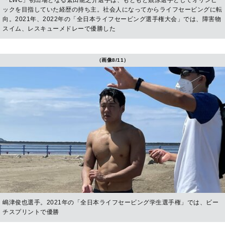
「LWC」初出場となる繁田龍之介選手は、もともと競泳選手としてオリンピ
ックを目指していた経歴の持ち主。社会人になってからライフセービングに転
向。2021年、2022年の「全日本ライフセービング選手権大会」では、障害物
スイム、レスキューメドレーで優勝した
（画像8/11）
嶋津俊也選手。2021年の「全日本ライフセービング学生選手権」では、ビー
チスプリントで優勝