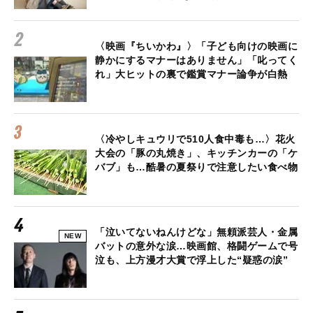
〈映画『ちいかわ』〉「子ども向けの映画に
静かにするマナーはありません」「叱ってく
れ」大ヒットの裏で鑑賞マナー論争が白熱
〈冷やしキュウリで510人食中毒も…〉花火
大会の「豚の丸焼き」、キッチンカーの「ケ
バブ」も…酷暑の夏祭りで注意したい食べ物
「泣いてないねんけどな」無頼派芸人・金属
NEW
バットの意外な涙…映画館、格闘ゲームで号
泣も、上方漫才大賞で浮上した“疑惑の涙”