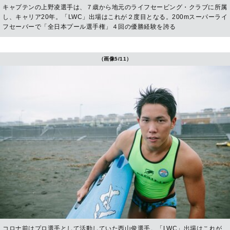
キャプテンの上野凌選手は、７歳から地元のライフセービング・クラブに所属
し、キャリア20年。「LWC」出場はこれが２度目となる。200mスーパーライ
フセーバーで「全日本プール選手権」４回の優勝経験を誇る
（画像5/11）
コロナ前はプロ選手として活動していた西山俊選手。「LWC」出場はこれが