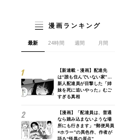
漫画ランキング
最新
24時間
週間
月間
【新連載・漫画】配達先
は“誰も住んでいない家”…
新人配達員が目撃した「姉
妹を死に追いやった」むご
すぎる真相
【漫画】「配達員は、普通
なら踏み込まないような場
所にも行きます」“郵便局員
×ホラー”の異色作、作者が
語る“怪異の原点”