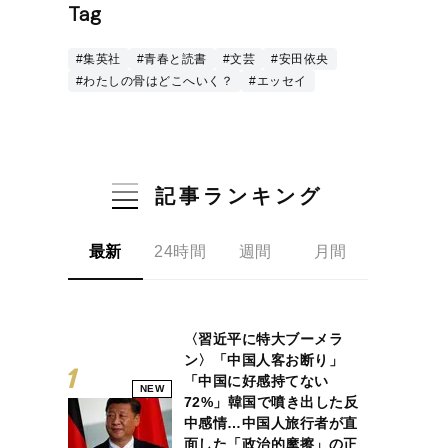
Tag
#集英社
#青春と読書
#文芸
#安田依央
#わたしの骨はどこへいく？
#エッセイ
記事ランキング
最新
24時間
週間
月間
〈習近平に特大ブーメラ
ン〉「中国人客お断り」
「中国に好感持てない
NEW
72%」韓国で噴き出した反
中感情…中国人旅行者が直
面した「政治的摩擦」の正