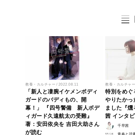
教養・カルチャー
2022.08.11
教養・カルチャ
「新人と凄腕イケメンボディ
特別をめぐ
ガードのバディもの、開
やりたかっ
幕！」 『四号警備 新人ボデ
ました『燻
ィガード久遠航太の受難』
茜 インタ
著：安田依央を 吉田大助さん
千早茜
が読む
青春と読