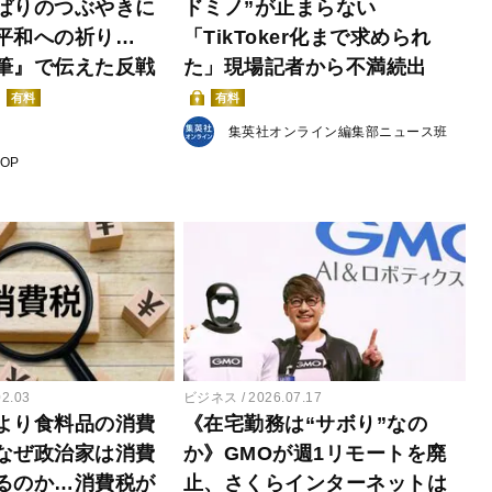
ばりのつぶやきに
ドミノ”が止まらない
平和への祈り…
「TikToker化まで求められ
筆』で伝えた反戦
た」現場記者から不満続出
有料
有料
集英社オンライン編集部ニュース班
POP
02.03
ビジネス
2026.07.17
より食料品の消費
《在宅勤務は“サボり”なの
なぜ政治家は消費
か》GMOが週1リモートを廃
るのか…消費税が
止、さくらインターネットは