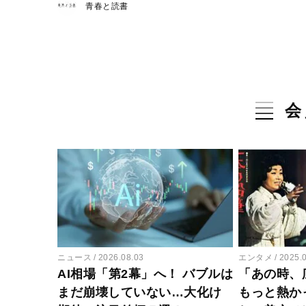
青春と読書
会
ニュース
2026.08.03
エンタメ
2025.
AI相場「第2幕」へ！ バブルは
「あの時、
まだ崩壊していない…大化け
もっと熱か