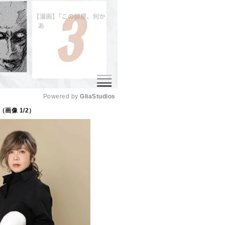
Powered by 
GliaStudios
（画像
1
/2）
M
u
t
e