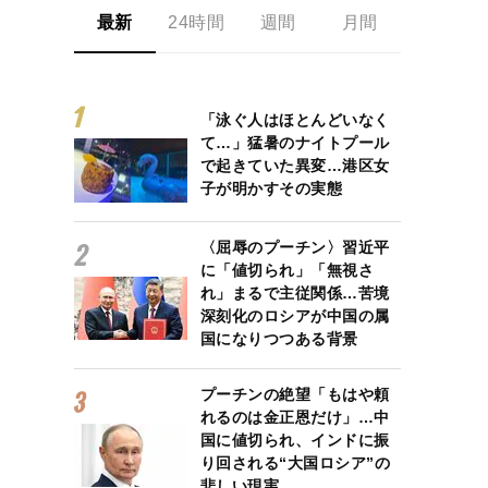
最新
24時間
週間
月間
「泳ぐ人はほとんどいなく
て…」猛暑のナイトプール
で起きていた異変…港区女
子が明かすその実態
〈屈辱のプーチン〉習近平
に「値切られ」「無視さ
れ」まるで主従関係…苦境
深刻化のロシアが中国の属
国になりつつある背景
プーチンの絶望「もはや頼
れるのは金正恩だけ」…中
国に値切られ、インドに振
り回される“大国ロシア”の
悲しい現実