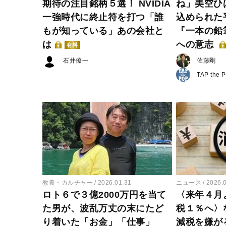
期待の注目銘柄５選！ NVIDIA
ね」美空ひ
一強時代に終止符を打つ「誰
込められた
もが知っている」あの会社と
『一本の鉛
は
への意志
有料
石井僚一
佐藤剛
TAP the 
教養・カルチャー
2026.01.31
ニュース
2026.
ロト６で３億2000万円を当て
〈来年４月
た男が、波乱万丈の末にたど
税１％へ〉
り着いた「お金」「仕事」
減税を嫌が