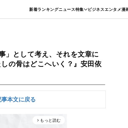
特集一覧を見る
漫画一覧を見る
新着
ランキング
ニュース
特集
ビジネス
エンタメ
漫
養・カルチャー
暮らし
スポーツ
ヘルスケア
美容
グルメ
事」として考え、それを文章に
たしの骨はどこへいく？』安田依
記事本文に戻る
もっと読む
arrow_forward_ios