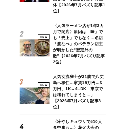
体【2026年7月バズり記事1
位】
〈人気ラーメン店が1年3カ
月で閉店〉原因は「味」で
NEW
も「売上」でもなく…名店
「渡なべ」のベテラン店主
が明かした“想定外の
敵”【2026年7月バズり記事
2位】
人気女流雀士が31歳で八丈
島へ移住…家賃15万円→3
NEW
万円、1K→4LDK「東京で
は壊れてしまうと…」
【2026年7月バズり記事3
位】
どこへいく?
〈冷やしキュウリで510人
食中毒も…〉花火大会の