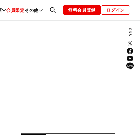
無料会員登録
ログイン
画
会員限定
その他
ファッション
恋愛・結婚
編集部
お知らせ