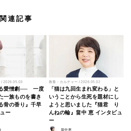
関連記事
ー
2026.05.03
教養・カルチャー
2026.05.02
る愛憎劇── 一度
「猫は九回生まれ変わる」と
た一族ものを書き
いうことから生死を題材にし
る骨の香り』千早
ようと思いました『猫君 り
ビュー
んねの輪』畠中 恵 インタビュ
ー
畠中恵
書