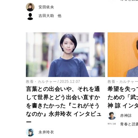
安田依央
吉田大助
教養・カルチャー
2025.12.07
教養・カルチャ
言葉との出会いや、それを通
希望を失っ
して世界とどう出会い直すか
ための「武
を書きたかった『これがそう
神 諒 イン
なのか』永井玲衣 インタビュ
赤神諒
ー
青春と読
永井玲衣