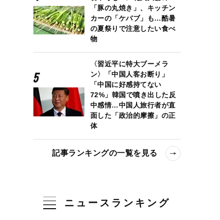
「豚の丸焼き」、キッチン
カーの「ケバブ」も…酷暑
の夏祭りで注意したい食べ
物
〈習近平に特大ブーメラ
ン〉「中国人客お断り」
「中国に好感持てない
72%」韓国で噴き出した反
中感情…中国人旅行者が直
面した「政治的摩擦」の正
体
記事ランキングの一覧を見る
の骨はどこへいく？』安田依央 インタビュー
ニュースランキング