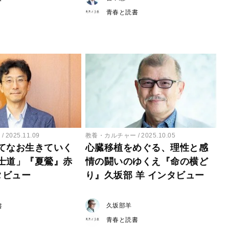
青春と読書
ー
2025.11.09
教養・カルチャー
2025.10.05
てなお生きていく
心臓移植をめぐる、理性と感
士道」『夏鶯』赤
情の闘いのゆくえ『命の横ど
タビュー
り』久坂部 羊 インタビュー
久坂部羊
書
青春と読書