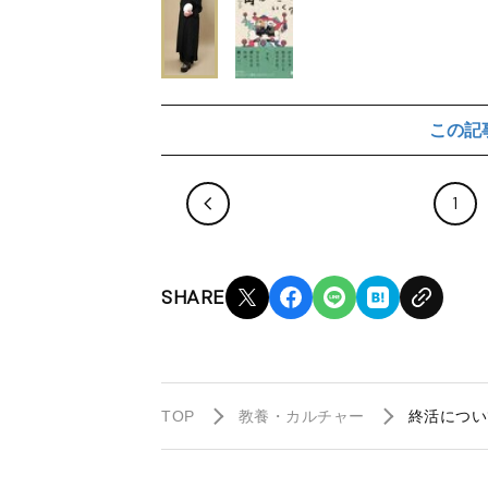
この記
1
SHARE
TOP
教養・カルチャー
終活につい