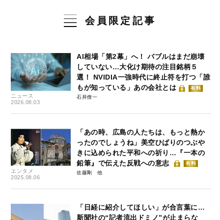
会員限定記事
AI相場「第2幕」へ！ バブルはまだ崩壊
していない…大化け期待の注目銘柄５
選！ NVIDIA一強時代に終止符を打つ「誰
もが知っている」あの会社とは
有料
ニュース
石井僚一
2026.08.03
「あの時、広島の人たちは、もっと熱か
ったのでしょうね」美空ひばりのつぶや
きに込められた平和への祈り…『一本の
鉛筆』で伝えた反戦への意志
有料
エンタメ
佐藤剛
2025.08.06
「日経に紹介してほしい」が合言葉に…
新聞社の“記者流出ドミノ”が止まらな