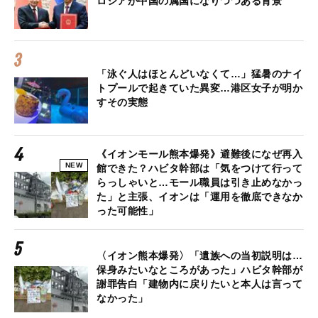
ロシアが中国の属国になりつつある背景
「泳ぐ人はほとんどいなくて…」猛暑のナイ
トプールで起きていた異変…港区女子が明か
すその実態
《イオンモール熊本爆発》避難後になぜ再入
NEW
館できた？ハビタ幹部は「気をつけて行って
らっしゃいと…モール職員は引き止めなかっ
た」と主張、イオンは「運用を徹底できなか
った可能性」
〈イオン熊本爆発〉「遺族への当初説明は…
保身みたいなところがあった」ハビタ幹部が
謝罪告白「建物内に戻りたいと本人は言って
なかった」