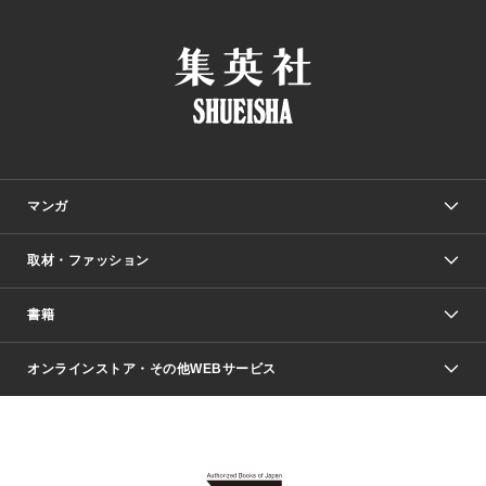
マンガ
取材・ファッション
少年マンガ
週刊少年ジャンプ
書籍
ファッション・美容
青年マンガ
ジャンプSQ.
Seventeen
週刊ヤングジャンプ
オンラインストア・その他WEBサービス
文芸・文庫・総合
芸能・情報・スポーツ
少女マンガ
Vジャンプ
non-no Web
ヤングジャンプ定期購読デジタル
すばる
Myojo
オンラインストア
りぼん
学芸・ノンフィクション・新書
最強ジャンプ
女性マンガ
@BAILA
ヤンジャン＋
小説すばる
週プレNEWS
マーガレット
集英社OTOコンテンツ
集英社 学芸編集部
少年ジャンプ＋
その他WEBサービス
クッキー