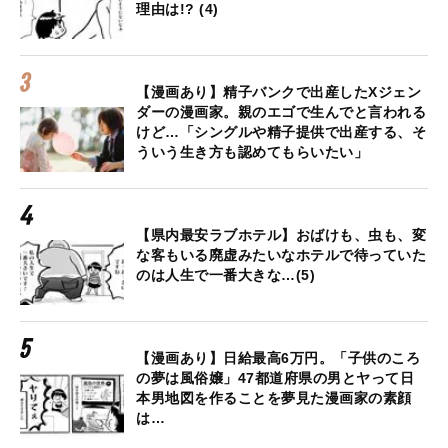
理由は!? (4)
【漫画あり】精子バンクで出産したXジェン
ダーの漫画家。親のエゴで生んでと言われる
けど…「シングルや精子提供で出産する、そ
ういう生き方も認めてもらいたい」
【県内最安ラブホテル】おばけも、虫も、変
な客もいる廃虚みたいなホテルで待っていた
のは人生で一番大きな…(5)
【漫画あり】日給最高6万円。「子供のころ
の夢は風俗嬢」47都道府県の男とヤって日
本男地図を作ることを夢見た漫画家の素顔
は…