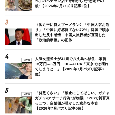
べ」のベテラン店主が明かした“想定外の
敵”【2026年7月バズり記事2位】
〈習近平に特大ブーメラン〉「中国人客お断
り」「中国に好感持てない72%」韓国で噴き
出した反中感情…中国人旅行者が直面した
「政治的摩擦」の正体
人気女流雀士が31歳で八丈島へ移住…家賃
NEW
15万円→3万円、1K→4LDK「東京では壊れ
てしまうと…」【2026年7月バズり記事3
位】
「貧乏くさい」「禁止にしてほしい」ガチャ
NEW
ガチャの“サーチ行為”が物議 SNSで賛否真
っ二つ、店舗側が明かした意外な本音
【2026年7月バズり記事5位】