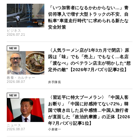
「いつ加害者になるかわからない…」青
切符導入で増す大型トラックの不安、自
転車“車道走行時代”に求められる新たな
安全対策
ビジネス
2026.07.21
NEW
〈人気ラーメン店が1年3カ月で閉店〉原
因は「味」でも「売上」でもなく…名店
「渡なべ」のベテラン店主が明かした“想
定外の敵”【2026年7月バズり記事2位】
教養・カルチャー
2026.08.07
井手隊長
NEW
〈習近平に特大ブーメラン〉「中国人客
お断り」「中国に好感持てない72%」韓
国で噴き出した反中感情…中国人旅行者
が直面した「政治的摩擦」の正体【2026
年7月バズり記事1位】
ニュース
2026.08.07
小倉健一