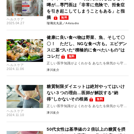
噂が…専門医は「非常に危険で、拒食症
を引き起こしてしまうこともある」と指
摘
無料
ヘルスケア
2025.04.27
瑠璃光丸凪／A4studio
健康に良い食べ物は野菜、魚、そして〇
〇！ ただし、NGな食べ方も。エビデン
スに基づいた“積極的に食べたいもの”は
コレだ
無料
正しい医学知識がよくわかる あなたを病気から守る
ヘルスケア
10のルール #6
2024.11.06
津川友介
糖質制限ダイエットは絶対やってはいけ
ない３つの理由…医師が解説する“納
得”しかないその根拠
無料
正しい医学知識がよくわかる あなたを病気から守る
ヘルスケア
10のルール #8
津川友介
2024.11.10
50代女性は基準値の２倍以上の糖質を摂