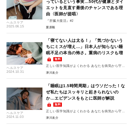
っているという事実…50代が健康とダイ
エットを見直す最後のチャンスである理
由〈医師が提唱〉
『肝臓大復活』#2
ヘルスケア
2025.06.15
栗原毅
「寝てない人は太る！」「気づかないう
ちにミスが増え…」日本人が知らない睡
眠不足の本当の怖さ。重病のリスクも増
無料
正しい医学知識がよくわかる あなたを病気から守る
ヘルスケア
10のルール #2
2024.10.31
津川友介
「睡眠は1.5時間周期」はウソだった！な
ぜ私たちはスッキリと起きられないの
か…エビデンスをもとに医師が解説
無料
正しい医学知識がよくわかる あなたを病気から守る
ヘルスケア
10のルール #5
2024.11.03
津川友介