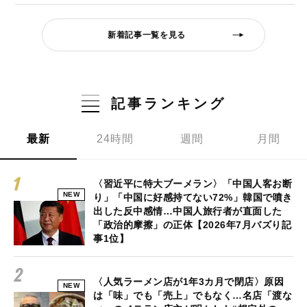
新着記事一覧を見る
記事ランキング
最新
24時間
週間
月間
〈習近平に特大ブーメラン〉「中国人客お断
NEW
り」「中国に好感持てない72%」韓国で噴き
出した反中感情…中国人旅行者が直面した
「政治的摩擦」の正体【2026年7月バズり記
事1位】
〈人気ラーメン店が1年3カ月で閉店〉原因
NEW
は「味」でも「売上」でもなく…名店「渡な