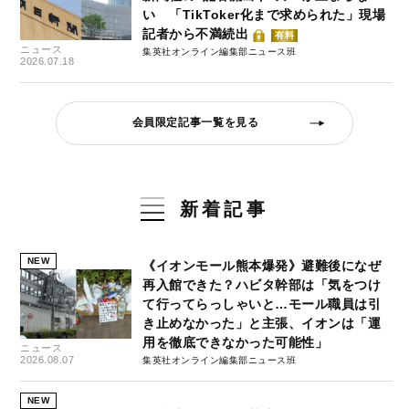
い 「TikToker化まで求められた」現場
記者から不満続出
有料
ニュース
集英社オンライン編集部ニュース班
2026.07.18
会員限定記事一覧を見る
新着記事
NEW
《イオンモール熊本爆発》避難後になぜ
再入館できた？ハビタ幹部は「気をつけ
て行ってらっしゃいと…モール職員は引
き止めなかった」と主張、イオンは「運
用を徹底できなかった可能性」
ニュース
2026.08.07
集英社オンライン編集部ニュース班
NEW