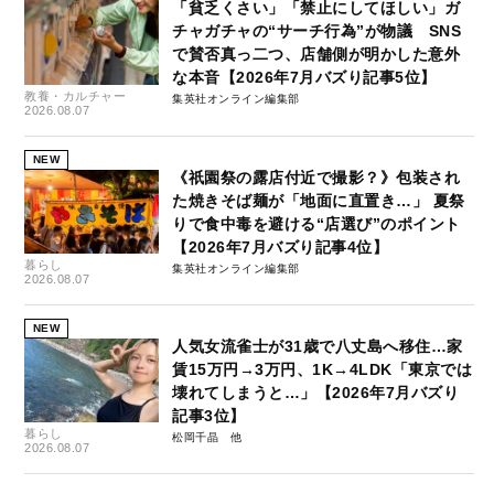
「貧乏くさい」「禁止にしてほしい」ガ
チャガチャの“サーチ行為”が物議 SNS
で賛否真っ二つ、店舗側が明かした意外
な本音【2026年7月バズり記事5位】
教養・カルチャー
集英社オンライン編集部
2026.08.07
NEW
《祇園祭の露店付近で撮影？》包装され
た焼きそば麺が「地面に直置き…」 夏祭
りで食中毒を避ける“店選び”のポイント
【2026年7月バズり記事4位】
暮らし
集英社オンライン編集部
2026.08.07
NEW
人気女流雀士が31歳で八丈島へ移住…家
賃15万円→3万円、1K→4LDK「東京では
壊れてしまうと…」【2026年7月バズり
記事3位】
暮らし
松岡千晶
2026.08.07