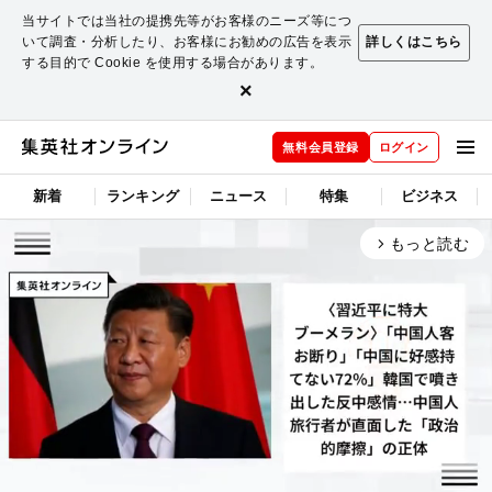
当サイトでは当社の提携先等がお客様のニーズ等につ
いて調査・分析したり、お客様にお勧めの広告を表示
詳しくはこちら
する目的で Cookie を使用する場合があります。
×
無料会員登録
ログイン
新着
ランキング
ニュース
特集
ビジネス
もっと読む
arrow_forward_ios