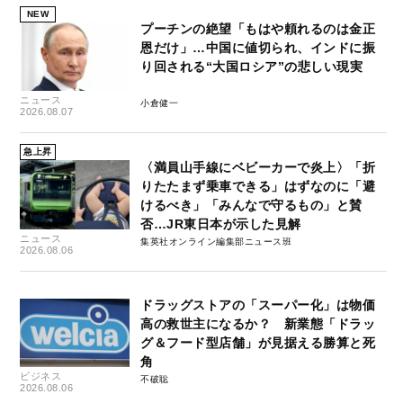
NEW
プーチンの絶望「もはや頼れるのは金正
恩だけ」…中国に値切られ、インドに振
り回される“大国ロシア”の悲しい現実
ニュース
小倉健一
2026.08.07
急上昇
〈満員山手線にベビーカーで炎上〉「折
りたたまず乗車できる」はずなのに「避
けるべき」「みんなで守るもの」と賛
否…JR東日本が示した見解
ニュース
集英社オンライン編集部ニュース班
2026.08.06
ドラッグストアの「スーパー化」は物価
高の救世主になるか？ 新業態「ドラッ
グ＆フード型店舗」が見据える勝算と死
角
ビジネス
不破聡
2026.08.06