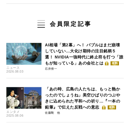
会員限定記事
AI相場「第2幕」へ！ バブルはまだ崩壊
していない…大化け期待の注目銘柄５
選！ NVIDIA一強時代に終止符を打つ「誰
もが知っている」あの会社とは
有料
ニュース
石井僚一
2026.08.03
「あの時、広島の人たちは、もっと熱か
ったのでしょうね」美空ひばりのつぶや
きに込められた平和への祈り…『一本の
鉛筆』で伝えた反戦への意志
有料
エンタメ
佐藤剛
2025.08.06