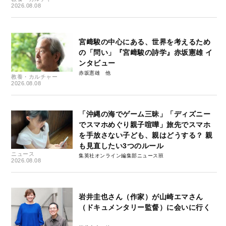
2026.08.08
宮﨑駿の中心にある、世界を考えるため
の「問い」『宮﨑駿の詩学』赤坂憲雄 イ
ンタビュー
赤坂憲雄
教養・カルチャー
2026.08.08
「沖縄の海でゲーム三昧」「ディズニー
でスマホめぐり親子喧嘩」旅先でスマホ
を手放さない子ども、親はどうする？ 親
も見直したい3つのルール
ニュース
集英社オンライン編集部ニュース班
2026.08.08
岩井圭也さん（作家）が山崎エマさん
（ドキュメンタリー監督）に会いに行く