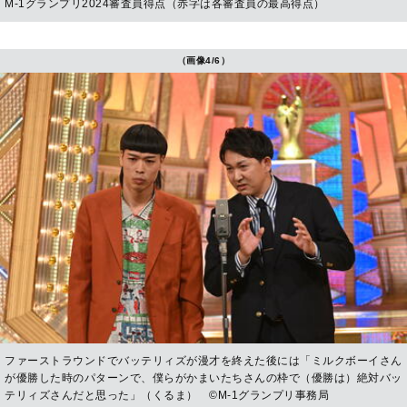
M-1グランプリ2024審査員得点（赤字は各審査員の最高得点）
（画像4/6）
ファーストラウンドでバッテリィズが漫才を終えた後には「ミルクボーイさん
が優勝した時のパターンで、僕らがかまいたちさんの枠で（優勝は）絶対バッ
テリィズさんだと思った」（くるま） ©︎M-1グランプリ事務局