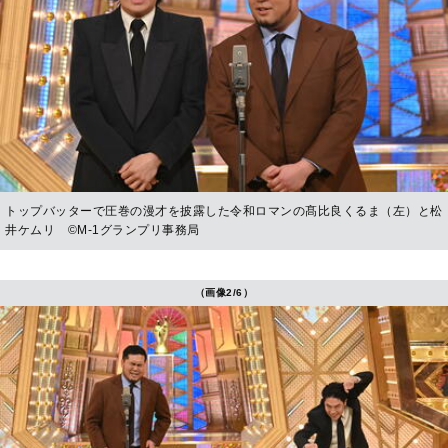
トップバッターで圧巻の漫才を披露した令和ロマンの髙比良くるま（左）と松
井ケムリ ©︎M-1グランプリ事務局
（画像2/6）