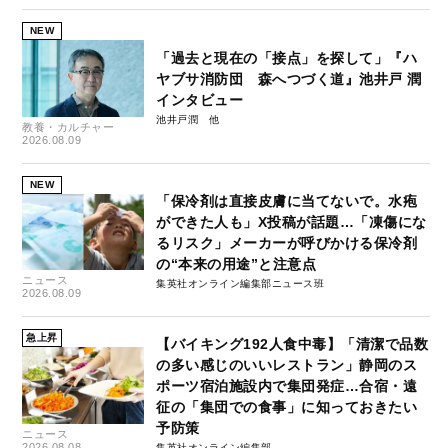
NEW
「過去と現在の「接点」を探して」『ハ
ヤブサ消防団 森へつづく道』池井戸 潤
インタビュー
池井戸潤
教養・カルチャー
2026.08.09
NEW
「保冷剤は直接皮膚に当てないで。水疱
ができた人も」X投稿が話題…「凍傷にな
るリスク」メーカーが呼びかける保冷剤
の“本来の用途”と注意点
ニュース
集英社オンライン編集部ニュース班
2026.08.09
急上昇
【バイキング192人食中毒】「清潔で品数
の多い感じのいいレストラン」静岡のス
ポーツ宿泊施設内で集団発症…合宿・遠
征の「集団での食事」に知っておきたい
予防策
ニュース
2026.08.08
集英社オンライン編集部