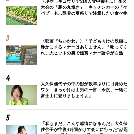
〈冷やしキュウリで510人食中毒も…〉花火
大会の「豚の丸焼き」、キッチンカーの「ケ
バブ」も…酷暑の夏祭りで注意したい食べ物
〈映画『ちいかわ』〉「子ども向けの映画に
静かにするマナーはありません」「叱ってく
れ」大ヒットの裏で鑑賞マナー論争が白熱
大久保佳代子の中の獣が数年ぶりに目覚めた
ワケ…きっかけは山男の一言「今度、一緒に
富士山に登りましょうよ」
「私もまだ、こんな感情になるんだ」大久保
佳代子が往復4時間かけて会いに行った“話題