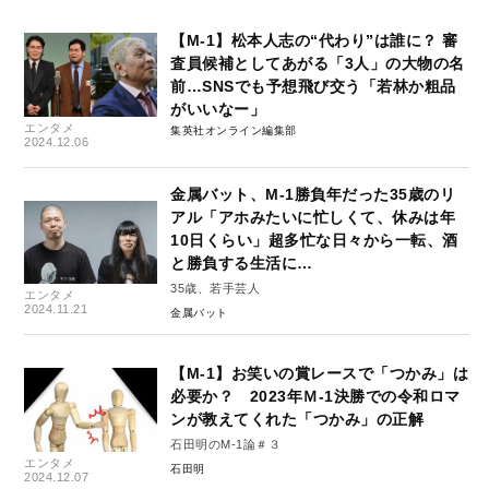
【M-1】松本人志の“代わり”は誰に？ 審
査員候補としてあがる「3人」の大物の名
前…SNSでも予想飛び交う「若林か粗品
がいいなー」
エンタメ
集英社オンライン編集部
2024.12.06
金属バット、M-1勝負年だった35歳のリ
アル「アホみたいに忙しくて、休みは年
10日くらい」超多忙な日々から一転、酒
と勝負する生活に…
35歳、若手芸人
エンタメ
2024.11.21
金属バット
【M-1】お笑いの賞レースで「つかみ」は
必要か？ 2023年Ｍ-1決勝での令和ロマ
ンが教えてくれた「つかみ」の正解
石田明のM-1論＃３
エンタメ
石田明
2024.12.07