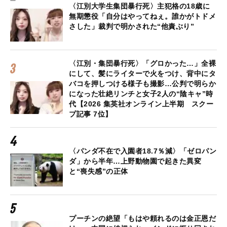
〈江別大学生集団暴行死〉主犯格の18歳に
無期懲役「自分はやってねぇ。誰かがトドメ
さした」裁判で明かされた“他責ぶり”
〈江別・集団暴行死〉「グロかった…」全裸
にして、髪にライターで火をつけ、背中にタ
バコを押しつける様子も撮影…公判で明らか
になった壮絶リンチと女子2人の“陰キャ”時
代【2026 集英社オンライン上半期 スクー
プ記事 7位】
〈パンダ不在で入園者18.7％減〉「ゼロパン
ダ」から半年…上野動物園で起きた異変
と“喪失感”の正体
プーチンの絶望「もはや頼れるのは金正恩だ