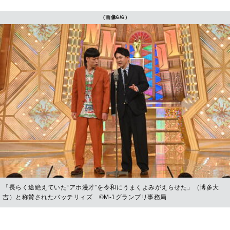
（画像6/6）
「長らく途絶えていた“アホ漫才”を令和にうまくよみがえらせた」（博多大
吉）と称賛されたバッテリィズ ©︎M-1グランプリ事務局