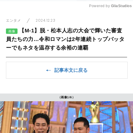
Powered by 
GliaStudios
Mute
2024.12.23
エンタメ
【M-1】脱・松本人志の大会で輝いた審査
画像
員たちの力…令和ロマンは2年連続トップバッタ
ーでもネタを温存する余裕の連覇
記事本文に戻る
（画像1/6）