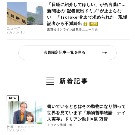
「日経に紹介してほしい」が合言葉に…
新聞社の“記者流出ドミノ”が止まらな
い 「TikToker化まで求められた」現場
記者から不満続出
有料
ニュース
集英社オンライン編集部ニュース班
2026.07.18
会員限定記事一覧を見る
新着記事
NEW
書いているときはその動物になり切って
世界を見ています『動物哲学物語 ナイ
ス実存』ドリアン助川×俵 万智
ドリアン助川
教養・カルチャー
2026.08.09