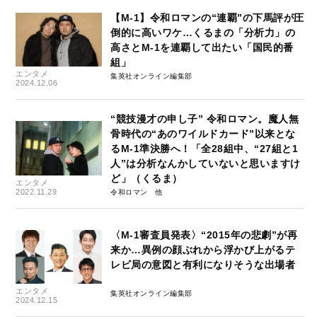
【M-1】令和ロマンの“連覇”の下馬評が圧
倒的に高いワケ…くるまの「分析力」の
高さとM-1を連覇して出たい「国民的番
組」
エンタメ
集英社オンライン編集部
2024.12.06
“競技漫才の申し子” 令和ロマン。魔人無
骨時代の“あのワイルドカード”以来とな
るM-1準決勝へ！「全28組中、“27組と1
人”は分析なんかしていないと思いますけ
ど」（くるま）
エンタメ
2022.11.29
令和ロマン
〈M-1審査員発表〉“2015年の悲劇”が再
来か…異例の顔ぶれから浮かび上がるテ
レビ局の意図と有利になりそうな出場者
エンタメ
集英社オンライン編集部
2024.12.15