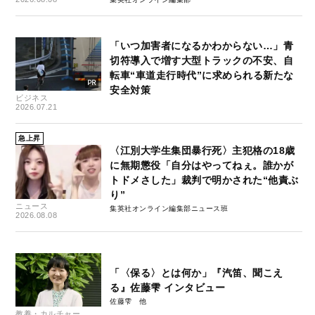
「いつ加害者になるかわからない…」青
切符導入で増す大型トラックの不安、自
転車“車道走行時代”に求められる新たな
安全対策
ビジネス
2026.07.21
急上昇
〈江別大学生集団暴行死〉主犯格の18歳
に無期懲役「自分はやってねぇ。誰かが
トドメさした」裁判で明かされた“他責ぶ
り”
ニュース
集英社オンライン編集部ニュース班
2026.08.08
「〈保る〉とは何か」『汽笛、聞こえ
る』佐藤雫 インタビュー
佐藤雫
教養・カルチャー