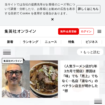
当サイトでは当社の提携先等がお客様のニーズ等につ
いて調査・分析したり、お客様にお勧めの広告を表示
詳しくはこちら
する目的で Cookie を使用する場合があります。
×
無料会員登録
ログイン
新着
ランキング
ニュース
特集
ビジネス
もっと読む
arrow_forward_ios