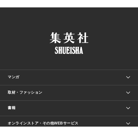
マンガ
取材・ファッション
少年マンガ
週刊少年ジャンプ
書籍
ファッション・美容
青年マンガ
ジャンプSQ.
Seventeen
週刊ヤングジャンプ
オンラインストア・その他WEBサービス
文芸・文庫・総合
芸能・情報・スポーツ
少女マンガ
Vジャンプ
non-no Web
ヤングジャンプ定期購読デジタル
すばる