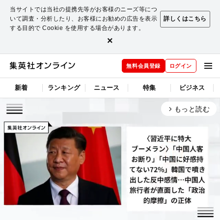
当サイトでは当社の提携先等がお客様のニーズ等につ
いて調査・分析したり、お客様にお勧めの広告を表示
詳しくはこちら
する目的で Cookie を使用する場合があります。
×
無料会員登録
ログイン
新着
ランキング
ニュース
特集
ビジネス
もっと読む
arrow_forward_ios