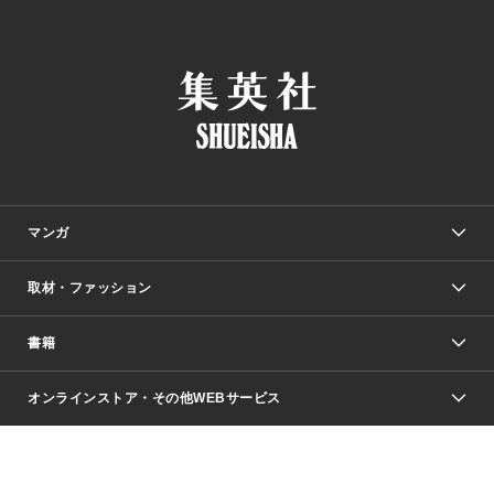
マンガ
取材・ファッション
少年マンガ
週刊少年ジャンプ
書籍
ファッション・美容
青年マンガ
ジャンプSQ.
Seventeen
週刊ヤングジャンプ
オンラインストア・その他WEBサービス
文芸・文庫・総合
芸能・情報・スポーツ
少女マンガ
Vジャンプ
non-no Web
ヤングジャンプ定期購読デジタル
すばる
Myojo
オンラインストア
りぼん
学芸・ノンフィクション・新書
最強ジャンプ
女性マンガ
@BAILA
ヤンジャン＋
小説すばる