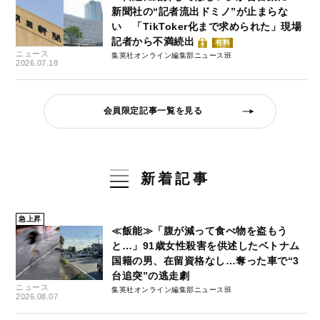
新聞社の“記者流出ドミノ”が止まらな
い 「TikToker化まで求められた」現場
記者から不満続出
有料
ニュース
集英社オンライン編集部ニュース班
2026.07.18
会員限定記事一覧を見る
新着記事
急上昇
≪飯能≫「腹が減って食べ物を盗もう
と…」91歳女性殺害を供述したベトナム
国籍の男、在留資格なし…奪った車で“3
台追突”の逃走劇
ニュース
集英社オンライン編集部ニュース班
2026.08.07