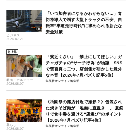
「いつ加害者になるかわからない…」青
切符導入で増す大型トラックの不安、自
転車“車道走行時代”に求められる新たな
安全対策
ビジネス
2026.07.21
急上昇
「貧乏くさい」「禁止にしてほしい」ガ
チャガチャの“サーチ行為”が物議 SNS
で賛否真っ二つ、店舗側が明かした意外
な本音【2026年7月バズり記事5位】
教養・カルチャー
集英社オンライン編集部
2026.08.07
《祇園祭の露店付近で撮影？》包装され
た焼きそば麺が「地面に直置き…」 夏祭
りで食中毒を避ける“店選び”のポイント
【2026年7月バズり記事4位】
暮らし
集英社オンライン編集部
2026.08.07