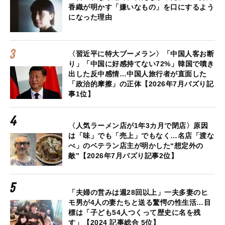
香織が明かす「嫌いなもの」を口にするよう
になった理由
〈習近平に特大ブーメラン〉「中国人客お断
り」「中国に好感持てない72%」韓国で噴き
出した反中感情…中国人旅行者が直面した
「政治的摩擦」の正体【2026年7月バズり記
事1位】
〈人気ラーメン店が1年3カ月で閉店〉原因
は「味」でも「売上」でもなく…名店「渡な
べ」のベテラン店主が明かした“想定外の
敵”【2026年7月バズり記事2位】
「夫婦の営みは週28回以上」一夫多妻のヒ
モ男が4人の妻たちと送る驚愕の性生活…目
標は「子ども54人つくって歴史に名を残
す」【2024 記事総合 5位】