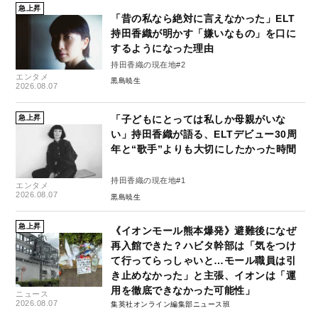
急上昇
「昔の私なら絶対に言えなかった」ELT
持田香織が明かす「嫌いなもの」を口に
するようになった理由
持田香織の現在地#2
エンタメ
黒島暁生
2026.08.07
急上昇
「子どもにとっては私しか母親がいな
い」持田香織が語る、ELTデビュー30周
年と“歌手”よりも大切にしたかった時間
持田香織の現在地#1
エンタメ
2026.08.07
黒島暁生
急上昇
《イオンモール熊本爆発》避難後になぜ
再入館できた？ハビタ幹部は「気をつけ
て行ってらっしゃいと…モール職員は引
き止めなかった」と主張、イオンは「運
用を徹底できなかった可能性」
ニュース
2026.08.07
集英社オンライン編集部ニュース班