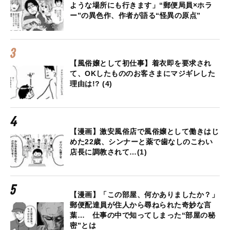
ような場所にも行きます」“郵便局員×ホラ
ー”の異色作、作者が語る“怪異の原点”
【風俗嬢として初仕事】着衣即を要求され
て、OKしたもののお客さまにマジギレした
理由は!? (4)
【漫画】激安風俗店で風俗嬢として働きはじ
めた22歳、シンナーと薬で歯なしのこわい
店長に調教されて…(1)
【漫画】「この部屋、何かありましたか？」
郵便配達員が住人から尋ねられた奇妙な言
葉… 仕事の中で知ってしまった“部屋の秘
密”とは