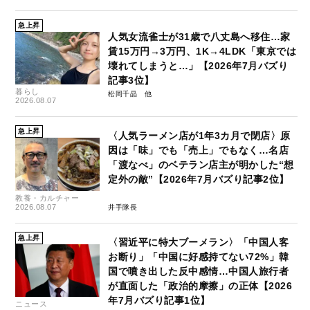
急上昇
人気女流雀士が31歳で八丈島へ移住…家
賃15万円→3万円、1K→4LDK「東京では
壊れてしまうと…」【2026年7月バズり
記事3位】
暮らし
松岡千晶
2026.08.07
急上昇
〈人気ラーメン店が1年3カ月で閉店〉原
因は「味」でも「売上」でもなく…名店
「渡なべ」のベテラン店主が明かした“想
定外の敵”【2026年7月バズり記事2位】
教養・カルチャー
2026.08.07
井手隊長
急上昇
〈習近平に特大ブーメラン〉「中国人客
お断り」「中国に好感持てない72%」韓
国で噴き出した反中感情…中国人旅行者
が直面した「政治的摩擦」の正体【2026
年7月バズり記事1位】
ニュース