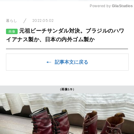
Powered by 
GliaStudios
Mute
2022.05.02
暮らし
元祖ビーチサンダル対決。ブラジルのハワ
画像
イアナス製か、日本の内外ゴム製か
記事本文に戻る
（画像1/9）