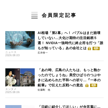
会員限定記事
AI相場「第2幕」へ！ バブルはまだ崩壊
していない…大化け期待の注目銘柄５
選！ NVIDIA一強時代に終止符を打つ「誰
もが知っている」あの会社とは
有料
ニュース
石井僚一
2026.08.03
「あの時、広島の人たちは、もっと熱か
ったのでしょうね」美空ひばりのつぶや
きに込められた平和への祈り…『一本の
鉛筆』で伝えた反戦への意志
有料
エンタメ
佐藤剛
2025.08.06
「日経に紹介してほしい」が合言葉に…