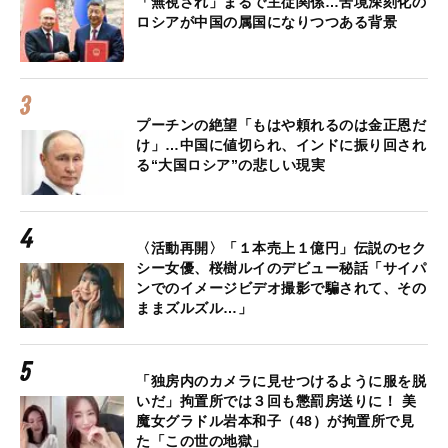
「無視され」まるで主従関係…苦境深刻化の
ロシアが中国の属国になりつつある背景
プーチンの絶望「もはや頼れるのは金正恩だ
け」…中国に値切られ、インドに振り回され
る“大国ロシア”の悲しい現実
〈活動再開〉「１本売上１億円」伝説のセク
シー女優、桜樹ルイのデビュー秘話「サイパ
ンでのイメージビデオ撮影で騙されて、その
ままズルズル…」
「独房内のカメラに見せつけるように服を脱
いだ」拘置所では３回も懲罰房送りに！ 美
魔女グラドル岩本和子（48）が拘置所で見
た「この世の地獄」