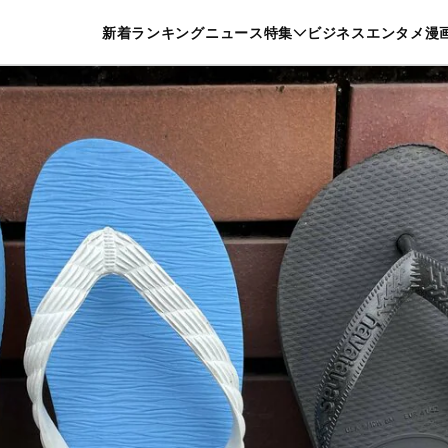
特集一覧を見る
漫画一覧を見る
新着
ランキング
ニュース
特集
ビジネス
エンタメ
漫
養・カルチャー
暮らし
スポーツ
ヘルスケア
美容
グルメ