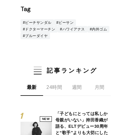
Tag
#ビーチサンダル
#ビーサン
#ドクターマーチン
#ハワイアナス
#内外ゴム
#ブルーダイヤ
記事ランキング
最新
24時間
週間
月間
「子どもにとっては私しか
NEW
母親がいない」持田香織が
語る、ELTデビュー30周年
と“歌手”よりも大切にした