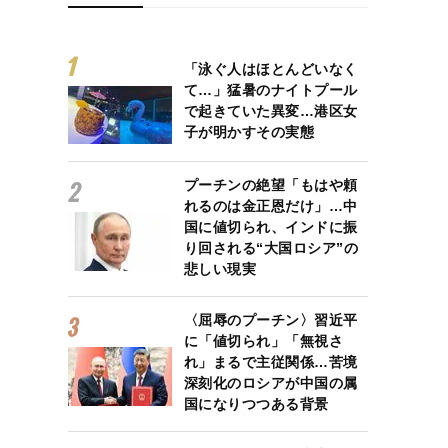
「泳ぐ人はほとんどいなく
て…」猛暑のナイトプール
で起きていた異変…港区女
子が明かすその実態
プーチンの絶望「もはや頼
れるのは金正恩だけ」…中
国に値切られ、インドに振
り回される“大国ロシア”の
悲しい現実
〈屈辱のプーチン〉習近平
に「値切られ」「無視さ
れ」まるで主従関係…苦境
深刻化のロシアが中国の属
国になりつつある背景