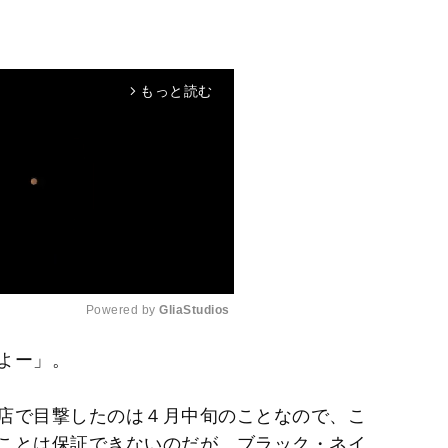
もっと読む
arrow_forward_ios
Powered by 
GliaStudios
よー」。
M
u
店で目撃したのは４月中旬のことなので、こ
t
ことは保証できないのだが、ブラック・ネイ