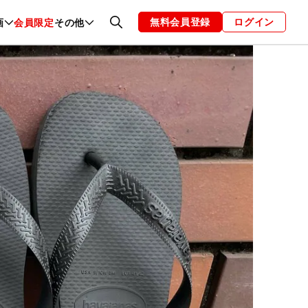
無料会員登録
ログイン
画
会員限定
その他
ファッション
恋愛・結婚
編集部
お知らせ