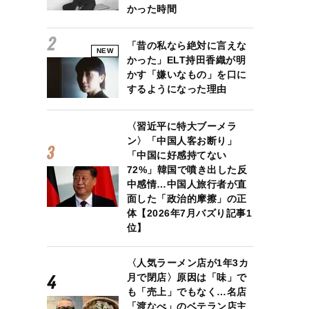
かった時間
「昔の私なら絶対に言えな
NEW
かった」ELT持田香織が明
かす「嫌いなもの」を口に
するようになった理由
〈習近平に特大ブーメラ
ン〉「中国人客お断り」
「中国に好感持てない
72%」韓国で噴き出した反
中感情…中国人旅行者が直
面した「政治的摩擦」の正
体【2026年7月バズり記事1
位】
〈人気ラーメン店が1年3カ
月で閉店〉原因は「味」で
も「売上」でもなく…名店
「渡なべ」のベテラン店主