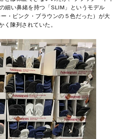
e
の細い鼻緒を持つ「SLIM」というモデル
グレー・ピンク・ブラウンの５色だった）が大
かく陳列されていた。