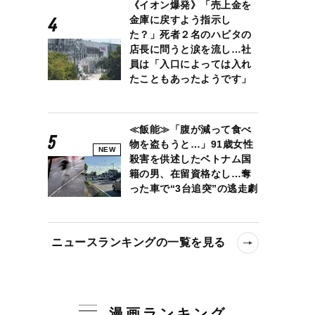
《イオン爆発》「売上金を
金庫に戻すよう指示し
た？」死者２名のハビタの
店長に問うと涙を流し…社
員は「入口によっては入れ
たこともあったようです」
≪飯能≫「腹が減って食べ
物を盗もうと…」91歳女性
NEW
殺害を供述したベトナム国
籍の男、在留資格なし…奪
った車で“3台追突”の逃走劇
ニュースランキングの一覧を見る
漫画ランキング