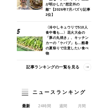
が明かした“想定外の
敵”【2026年7月バズり記事
2位】
〈冷やしキュウリで510人
食中毒も…〉花火大会の
「豚の丸焼き」、キッチン
カーの「ケバブ」も…酷暑
の夏祭りで注意したい食べ
物
記事ランキングの一覧を見る
ニュースランキング
最新
24時間
週間
月間