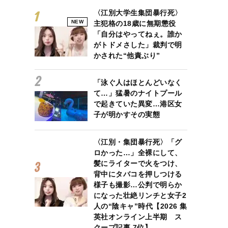
〈江別大学生集団暴行死〉
NEW
主犯格の18歳に無期懲役
「自分はやってねぇ。誰か
がトドメさした」裁判で明
かされた“他責ぶり”
「泳ぐ人はほとんどいなく
て…」猛暑のナイトプール
で起きていた異変…港区女
子が明かすその実態
〈江別・集団暴行死〉「グ
ロかった…」全裸にして、
髪にライターで火をつけ、
背中にタバコを押しつける
様子も撮影…公判で明らか
になった壮絶リンチと女子2
人の“陰キャ”時代【2026 集
英社オンライン上半期 ス
クープ記事 7位】