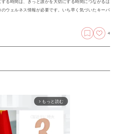
にする時間は、きっと誰かを大切にする時間につながるは
ロのウェルネス情報が必要です。いち早く気づいたキーパ
4
もっと読む
arrow_forward_ios