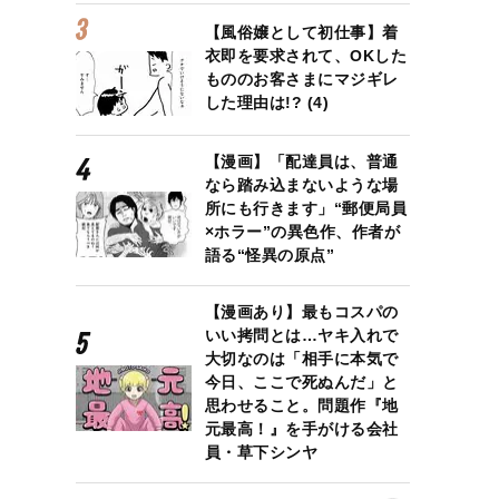
【風俗嬢として初仕事】着
衣即を要求されて、OKした
もののお客さまにマジギレ
した理由は!? (4)
【漫画】「配達員は、普通
なら踏み込まないような場
所にも行きます」“郵便局員
×ホラー”の異色作、作者が
語る“怪異の原点”
【漫画あり】最もコスパの
いい拷問とは…ヤキ入れで
大切なのは「相手に本気で
今日、ここで死ぬんだ」と
思わせること。問題作『地
元最高！』を手がける会社
員・草下シンヤ