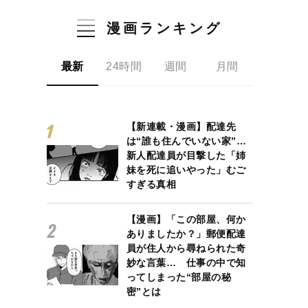
漫画ランキング
最新
24時間
週間
月間
【新連載・漫画】配達先
は“誰も住んでいない家”…
新人配達員が目撃した「姉
妹を死に追いやった」むご
すぎる真相
【漫画】「この部屋、何か
ありましたか？」郵便配達
員が住人から尋ねられた奇
妙な言葉… 仕事の中で知
ってしまった“部屋の秘
密”とは