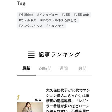
Tag
#小川奈緒
#インタビュー
#LEE
#LEE web
#ウェルネス
#私のウェルネスを探して
#メンタルヘルス
#ヘルスケア
記事ランキング
最新
24時間
週間
月間
大久保佳代子が50代でマン
ション購入…きっかけは浴
NEW
槽裏の湯垢地獄、「レギュ
ラー番組が多いほどローン
を組みやすい」不動産屋に