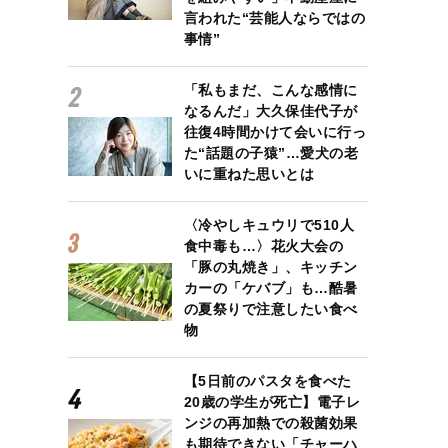
言われた“芸能人ならではの
事情”
「私もまだ、こんな感情に
なるんだ」大久保佳代子が
往復4時間かけて会いに行っ
た“話題の子猿”…愛犬の老
いに重ねた思いとは
〈冷やしキュウリで510人
食中毒も…〉花火大会の
「豚の丸焼き」、キッチン
カーの「ケバブ」も…酷暑
の夏祭りで注意したい食べ
物
【5日前のパスタを食べた
20歳の学生が死亡】電子レ
ンジの再加熱での殺菌効果
も期待できない「チャーハ