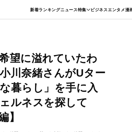
特集一覧を見る
漫画一覧を見る
新着
ランキング
ニュース
特集
ビジネス
エンタメ
漫
養・カルチャー
暮らし
スポーツ
ヘルスケア
美容
グルメ
希望に溢れていたわ
小川奈緒さんがUター
な暮らし」を手に入
ウェルネスを探して
編】