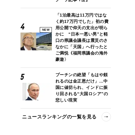
「1泊最高は11万円ではな
く約17万円でした」初の費
用公開で仰天の支出が明ら
NEW
かに “日本一悪い男”と軽
口の県議会議長は震災のさ
なかに「天国」へ行ったと
ご満悦《福岡県議会の海外
豪遊〉
プーチンの絶望「もはや頼
れるのは金正恩だけ」…中
国に値切られ、インドに振
り回される“大国ロシア”の
悲しい現実
ニュースランキングの一覧を見る