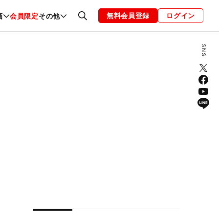
無料会員登録
ログイン
画
会員限定
その他
ファッション
恋愛・結婚
編集部
お知らせ