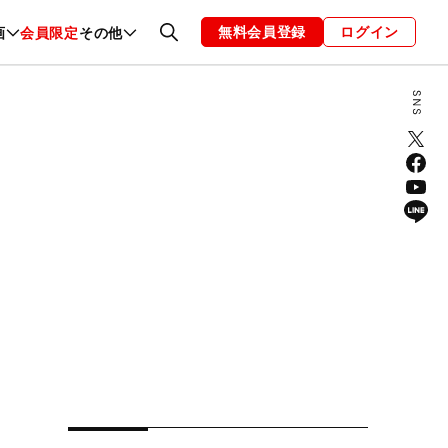
無料会員登録
ログイン
画
会員限定
その他
ファッション
恋愛・結婚
編集部
お知らせ