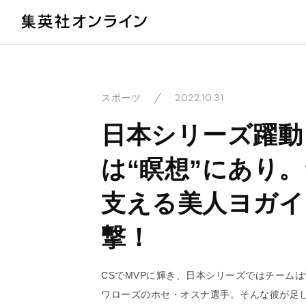
教
2022.10.31
スポーツ
日本シリーズ躍動
は“瞑想”にあり
支える美人ヨガイ
撃！
CSでMVPに輝き、日本シリーズではチーム
ワローズのホセ・オスナ選手。そんな彼が足