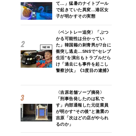
て…」猛暑のナイトプール
で起きていた異変…港区女
子が明かすその実態
〈ベントレー追突〉「ぶつ
かる可能性は分かってい
た」韓国籍の刺青男が7台に
NEW
衝突し逃走…SNSで“セレブ
生活”を演出もトラブルだら
け「過去にも事件を起こし
警察沙汰」《3度目の逮捕》
〈吉原老舗ソープ摘発〉
「刑事告発したのは私で
す」内部通報した元従業員
が明かす“その後”と激震の
吉原「次はどの店がやられ
るのか」