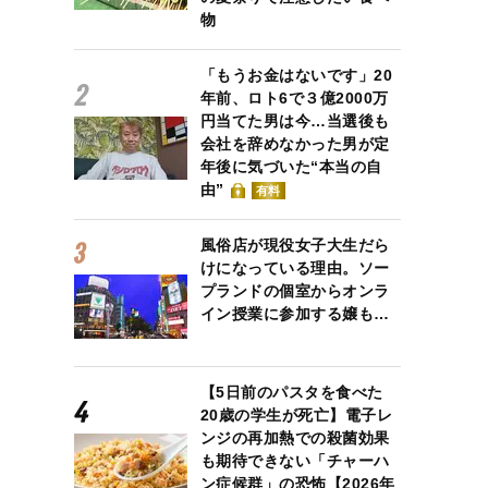
物
「もうお金はないです」20
年前、ロト6で３億2000万
円当てた男は今…当選後も
会社を辞めなかった男が定
年後に気づいた“本当の自
由”
有料
風俗店が現役女子大生だら
けになっている理由。ソー
プランドの個室からオンラ
イン授業に参加する嬢も…
【5日前のパスタを食べた
20歳の学生が死亡】電子レ
ンジの再加熱での殺菌効果
も期待できない「チャーハ
ン症候群」の恐怖【2026年