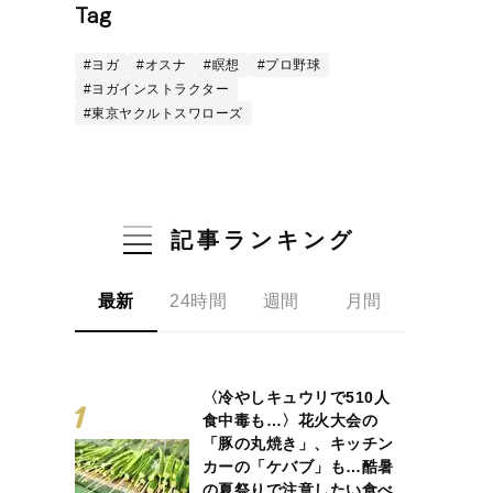
Tag
#ヨガ
#オスナ
#瞑想
#プロ野球
#ヨガインストラクター
#東京ヤクルトスワローズ
記事ランキング
最新
24時間
週間
月間
〈冷やしキュウリで510人
食中毒も…〉花火大会の
「豚の丸焼き」、キッチン
カーの「ケバブ」も…酷暑
の夏祭りで注意したい食べ