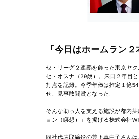
「今日はホームラン２
セ・リーグ２連覇を飾った東京ヤク
セ・オスナ（29歳）。来日２年目と
打点を記録。今季年俸は推定１億54
せ、見事敢闘賞となった。
そんな助っ人を支える施設が都内某
ョン（瞑想）」を掲げる株式会社WI
同社代表取締役の兼下真由子さんは