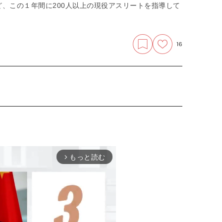
、この１年間に200人以上の現役アスリートを指導して
16
もっと読む
arrow_forward_ios