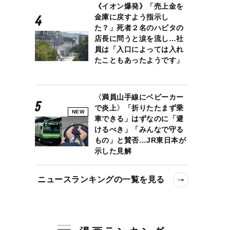
《イオン爆発》「売上金を
金庫に戻すよう指示し
た？」死者２名のハビタの
店長に問うと涙を流し…社
員は「入口によっては入れ
たこともあったようです」
〈満員山手線にベビーカー
で炎上〉「折りたたまず乗
NEW
車できる」はずなのに「避
けるべき」「みんなで守る
もの」と賛否…JR東日本が
示した見解
ニュースランキングの一覧を見る