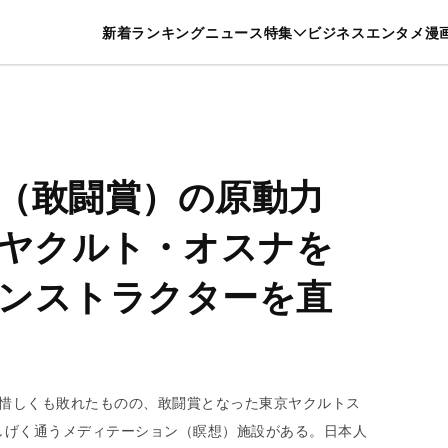
特集一覧を見る
漫画一覧を見る
新着
ランキング
ニュース
特集
ビジネス
エンタメ
漫
養・カルチャー
暮らし
スポーツ
ヘルスケア
美容
グルメ
（敢闘賞）の原動力
。ヤクルト・オスナを
ンストラクターを直
は惜しくも敗れたものの、敢闘賞となった東京ヤクルトス
しげく通うメディテーション（瞑想）施設がある。日本人