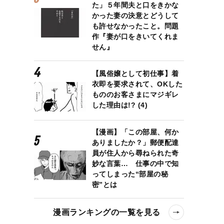
た」５年間夫と口をきかな
かった妻の決意とどうして
も許せなかったこと。問題
作『妻が口をきいてくれま
せん』
【風俗嬢として初仕事】着
衣即を要求されて、OKした
もののお客さまにマジギレ
した理由は!? (4)
【漫画】「この部屋、何か
ありましたか？」郵便配達
員が住人から尋ねられた奇
妙な言葉… 仕事の中で知
ってしまった“部屋の秘
密”とは
漫画ランキングの一覧を見る