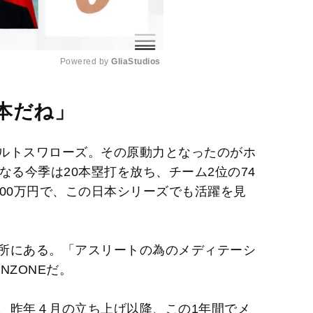
Powered by 
GliaStudios
M
本だね」
u
t
ルトスワローズ。その原動力となったのがホ
e
なる今季は20本塁打を放ち、チーム2位の74
00万円で、この日本シリーズでも活躍を見
所にある。「アスリートの為のメディテーシ
NZONEだ。
、昨年４月の立ち上げ以降、この1年間でメ