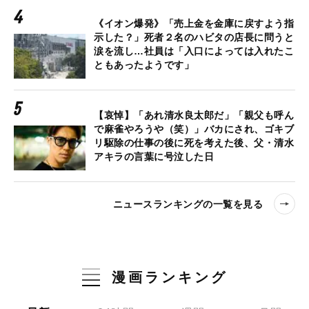
《イオン爆発》「売上金を金庫に戻すよう指
示した？」死者２名のハビタの店長に問うと
涙を流し…社員は「入口によっては入れたこ
ともあったようです」
【哀悼】「あれ清水良太郎だ」「親父も呼ん
で麻雀やろうや（笑）」バカにされ、ゴキブ
リ駆除の仕事の後に死を考えた後、父・清水
アキラの言葉に号泣した日
ニュースランキングの一覧を見る
漫画ランキング