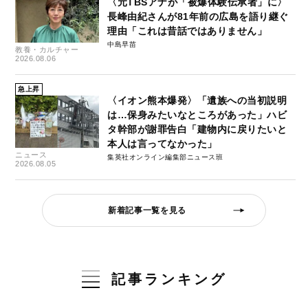
〈元TBSアナが「被爆体験伝承者」に〉
長峰由紀さんが81年前の広島を語り継ぐ
理由「これは昔話ではありません」
中島早苗
教養・カルチャー
2026.08.06
急上昇
〈イオン熊本爆発〉「遺族への当初説明
は…保身みたいなところがあった」ハビ
タ幹部が謝罪告白「建物内に戻りたいと
本人は言ってなかった」
ニュース
集英社オンライン編集部ニュース班
2026.08.05
新着記事一覧を見る
記事ランキング