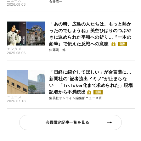
ニュース
石井僚一
2026.08.03
「あの時、広島の人たちは、もっと熱か
ったのでしょうね」美空ひばりのつぶや
きに込められた平和への祈り…『一本の
鉛筆』で伝えた反戦への意志
有料
エンタメ
佐藤剛
2025.08.06
「日経に紹介してほしい」が合言葉に…
新聞社の“記者流出ドミノ”が止まらな
い 「TikToker化まで求められた」現場
記者から不満続出
有料
ニュース
集英社オンライン編集部ニュース班
2026.07.18
会員限定記事一覧を見る