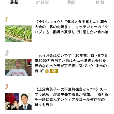
最新
24時間
週間
月間
〈冷やしキュウリで510人食中毒も…〉花火
大会の「豚の丸焼き」、キッチンカーの「ケ
バブ」も…酷暑の夏祭りで注意したい食べ物
「もうお金はないです」20年前、ロト6で３
億2000万円当てた男は今…当選後も会社を
辞めなかった男が定年後に気づいた“本当の
自由”
有料
《上沼恵美子への不適切発言から7年》スー
マラ武智、誹謗中傷で酒量が増加…「酒と薬
を一緒に飲んでいた」アルコール依存症の
日々を告白