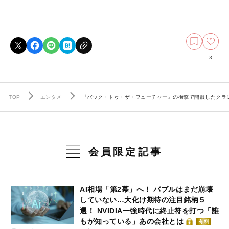
3
TOP
エンタメ
『バック・トゥ・ザ・フューチャー』の衝撃で開眼したクラ
会員限定記事
AI相場「第2幕」へ！ バブルはまだ崩壊
していない…大化け期待の注目銘柄５
選！ NVIDIA一強時代に終止符を打つ「誰
もが知っている」あの会社とは
有料