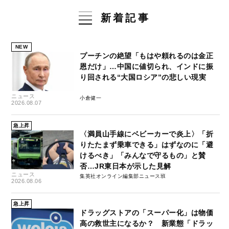
新着記事
NEW
プーチンの絶望「もはや頼れるのは金正
恩だけ」…中国に値切られ、インドに振
り回される“大国ロシア”の悲しい現実
ニュース
小倉健一
2026.08.07
急上昇
〈満員山手線にベビーカーで炎上〉「折
りたたまず乗車できる」はずなのに「避
けるべき」「みんなで守るもの」と賛
否…JR東日本が示した見解
ニュース
集英社オンライン編集部ニュース班
2026.08.06
急上昇
ドラッグストアの「スーパー化」は物価
高の救世主になるか？ 新業態「ドラッ