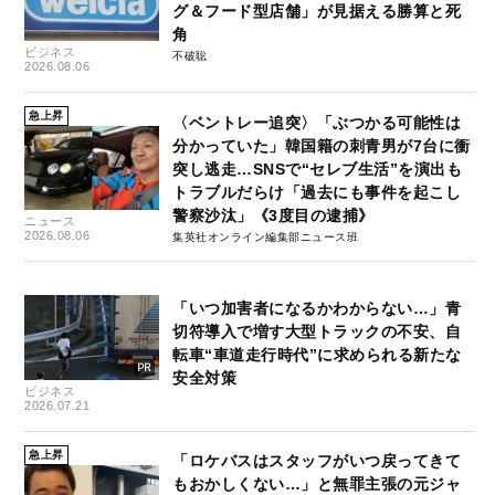
グ＆フード型店舗」が見据える勝算と死
角
ビジネス
不破聡
2026.08.06
急上昇
〈ベントレー追突〉「ぶつかる可能性は
分かっていた」韓国籍の刺青男が7台に衝
突し逃走…SNSで“セレブ生活”を演出も
トラブルだらけ「過去にも事件を起こし
警察沙汰」《3度目の逮捕》
ニュース
2026.08.06
集英社オンライン編集部ニュース班
「いつ加害者になるかわからない…」青
切符導入で増す大型トラックの不安、自
転車“車道走行時代”に求められる新たな
安全対策
ビジネス
2026.07.21
急上昇
「ロケバスはスタッフがいつ戻ってきて
もおかしくない…」と無罪主張の元ジャ