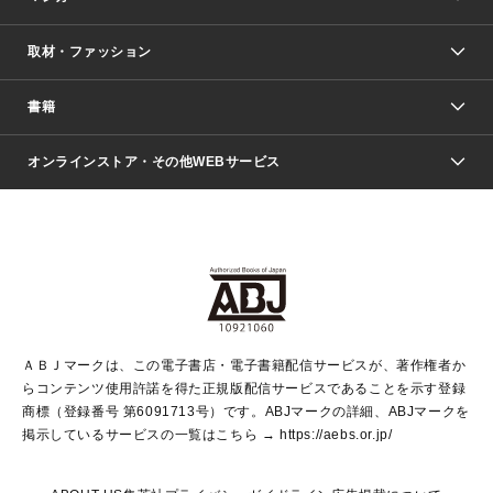
取材・ファッション
少年マンガ
週刊少年ジャンプ
書籍
ファッション・美容
青年マンガ
ジャンプSQ.
Seventeen
週刊ヤングジャンプ
オンラインストア・その他WEBサービス
文芸・文庫・総合
芸能・情報・スポーツ
少女マンガ
Vジャンプ
non-no Web
ヤングジャンプ定期購読デジタル
すばる
Myojo
オンラインストア
りぼん
学芸・ノンフィクション・新書
最強ジャンプ
女性マンガ
@BAILA
ヤンジャン＋
小説すばる
週プレNEWS
マーガレット
集英社OTOコンテンツ
集英社 学芸編集部
少年ジャンプ＋
その他WEBサービス
クッキー
ライトノベル・ノベライズ
MAQUIA ONLINE
となりのヤングジャンプ
集英社 文芸ステーション
週プレ グラジャパ！
別冊マーガレット
SHUEISHA MANGA-ART HERITAGE
集英社 ビジネス書
ゼブラック
ココハナ
SHUEISHA ADNAVI
SPUR.JP
集英社Webマガジン Cobalt
グランドジャンプ
web 集英社文庫
キッズ
web Sportiva
マンガMee
ジャンプキャラクターズストア
集英社新書
ジャンプルーキー！
月刊オフィスユー
ＡＢＪマークは、この電子書店・電子書籍配信サービスが、著作権者か
EDITOR'S LAB
LEE
集英社オレンジ文庫
ウルトラジャンプ
青春と読書
パラスポ＋！
らコンテンツ使用許諾を得た正規版配信サービスであることを示す登録
集英社みらい文庫
リマコミ＋
HAPPY PLUS STORE
集英社新書プラス
ジャンプTOON
商標（登録番号 第6091713号）です。ABJマークの詳細、ABJマークを
Marisol
シフォン文庫
アジア人物史
S-KIDS.LAND
マンガMeets
掲示しているサービスの一覧はこちら →
https://aebs.or.jp/
shueisha vox
よみタイ
S-MANGA
Web éclat
ダッシュエックス文庫
LEEマルシェ
kotoba
集英社ジャンプリミックス