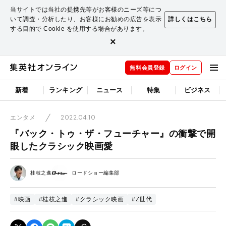
当サイトでは当社の提携先等がお客様のニーズ等につ
いて調査・分析したり、お客様にお勧めの広告を表示
詳しくはこちら
する目的で Cookie を使用する場合があります。
×
無料会員登録
ログイン
新着
ランキング
ニュース
特集
ビジネス
2022.04.10
エンタメ
『バック・トゥ・ザ・フューチャー』の衝撃で開
眼したクラシック映画愛
桂枝之進
ロードショー編集部
#映画
#桂枝之進
#クラシック映画
#Z世代