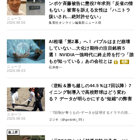
ンポケ斉藤被告に懲役7年求刑「反省の情
もない」被害を訴える女性は「ハニトラ
扱いされ…絶対許せない」
ニュース
2026.08.06
集英社オンライン編集部ニュース班
AI相場「第2幕」へ！ バブルはまだ崩壊
していない…大化け期待の注目銘柄５
選！ NVIDIA一強時代に終止符を打つ「誰
もが知っている」あの会社とは
有料
ニュース
石井僚一
2026.08.03
〈逆転＆勝ち越しの44.5％は7回以降〉7
イニング制導入で高校野球はどう変わ
る？ データが明らかにする“短縮”の弊害
「7回制が奪うもの-データが証明するドラマの消
スポーツ
失-」
2026.08.06
ゴジキ（@godziki_55）
急上昇