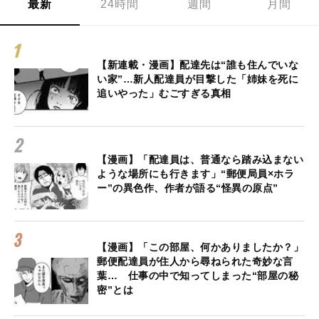
最新
24時間
週間
月間
【新連載・漫画】配達先は“誰も住んでいな
い家”…新人配達員が目撃した「姉妹を死に
追いやった」むごすぎる真相
【漫画】「配達員は、普通なら踏み込まない
ような場所にも行きます」“郵便局員×ホラ
ー”の異色作、作者が語る“怪異の原点”
【漫画】「この部屋、何かありましたか？」
郵便配達員が住人から尋ねられた奇妙な言
葉… 仕事の中で知ってしまった“部屋の秘
密”とは