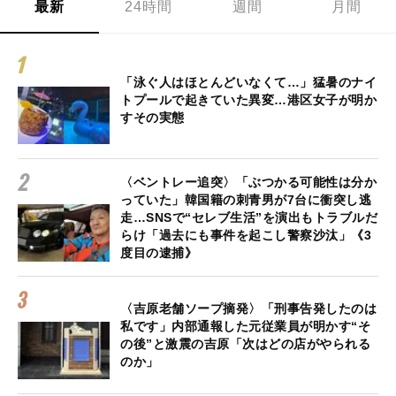
最新
24時間
週間
月間
「泳ぐ人はほとんどいなくて…」猛暑のナイ
トプールで起きていた異変…港区女子が明か
すその実態
〈ベントレー追突〉「ぶつかる可能性は分か
っていた」韓国籍の刺青男が7台に衝突し逃
走…SNSで“セレブ生活”を演出もトラブルだ
らけ「過去にも事件を起こし警察沙汰」《3
度目の逮捕》
〈吉原老舗ソープ摘発〉「刑事告発したのは
私です」内部通報した元従業員が明かす“そ
の後”と激震の吉原「次はどの店がやられる
のか」