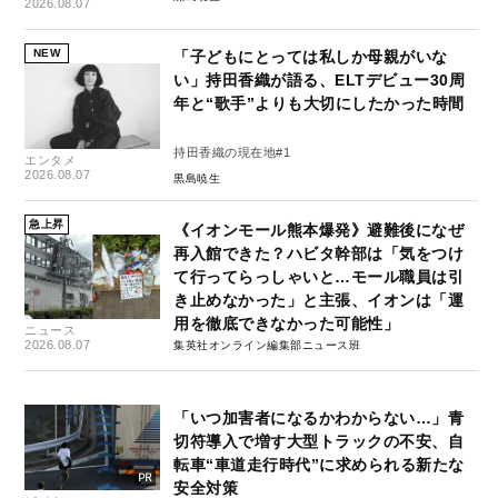
2026.08.07
NEW
「子どもにとっては私しか母親がいな
い」持田香織が語る、ELTデビュー30周
年と“歌手”よりも大切にしたかった時間
持田香織の現在地#1
エンタメ
2026.08.07
黒島暁生
急上昇
《イオンモール熊本爆発》避難後になぜ
再入館できた？ハビタ幹部は「気をつけ
て行ってらっしゃいと…モール職員は引
き止めなかった」と主張、イオンは「運
用を徹底できなかった可能性」
ニュース
2026.08.07
集英社オンライン編集部ニュース班
「いつ加害者になるかわからない…」青
切符導入で増す大型トラックの不安、自
転車“車道走行時代”に求められる新たな
安全対策