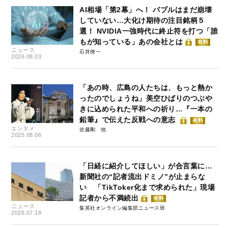
AI相場「第2幕」へ！ バブルはまだ崩壊
していない…大化け期待の注目銘柄５
選！ NVIDIA一強時代に終止符を打つ「誰
もが知っている」あの会社とは
有料
ニュース
石井僚一
2026.08.03
「あの時、広島の人たちは、もっと熱か
ったのでしょうね」美空ひばりのつぶや
きに込められた平和への祈り…『一本の
鉛筆』で伝えた反戦への意志
有料
エンタメ
佐藤剛
2025.08.06
「日経に紹介してほしい」が合言葉に…
新聞社の“記者流出ドミノ”が止まらな
い 「TikToker化まで求められた」現場
記者から不満続出
有料
ニュース
集英社オンライン編集部ニュース班
2026.07.18