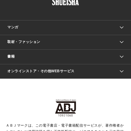
マンガ
取材・ファッション
少年マンガ
週刊少年ジャンプ
書籍
ファッション・美容
青年マンガ
ジャンプSQ.
Seventeen
週刊ヤングジャンプ
オンラインストア・その他WEBサービス
文芸・文庫・総合
芸能・情報・スポーツ
少女マンガ
Vジャンプ
non-no Web
ヤングジャンプ定期購読デジタル
すばる
Myojo
オンラインストア
りぼん
学芸・ノンフィクション・新書
最強ジャンプ
女性マンガ
@BAILA
ヤンジャン＋
小説すばる
週プレNEWS
マーガレット
集英社OTOコンテンツ
集英社 学芸編集部
少年ジャンプ＋
その他WEBサービス
クッキー
ライトノベル・ノベライズ
MAQUIA ONLINE
となりのヤングジャンプ
集英社 文芸ステーション
週プレ グラジャパ！
別冊マーガレット
SHUEISHA MANGA-ART HERITAGE
集英社 ビジネス書
ゼブラック
ココハナ
SHUEISHA ADNAVI
SPUR.JP
集英社Webマガジン Cobalt
グランドジャンプ
web 集英社文庫
キッズ
web Sportiva
マンガMee
ジャンプキャラクターズストア
集英社新書
ジャンプルーキー！
月刊オフィスユー
ＡＢＪマークは、この電子書店・電子書籍配信サービスが、著作権者か
EDITOR'S LAB
LEE
集英社オレンジ文庫
ウルトラジャンプ
青春と読書