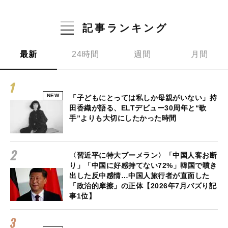
記事ランキング
最新
24時間
週間
月間
NEW
「子どもにとっては私しか母親がいない」持
田香織が語る、ELTデビュー30周年と“歌
手”よりも大切にしたかった時間
〈習近平に特大ブーメラン〉「中国人客お断
り」「中国に好感持てない72%」韓国で噴き
出した反中感情…中国人旅行者が直面した
「政治的摩擦」の正体【2026年7月バズり記
事1位】