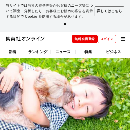
当サイトでは当社の提携先等がお客様のニーズ等につ
いて調査・分析したり、お客様にお勧めの広告を表示
詳しくはこちら
する目的で Cookie を使用する場合があります。
×
無料会員登録
ログイン
新着
ランキング
ニュース
特集
ビジネス