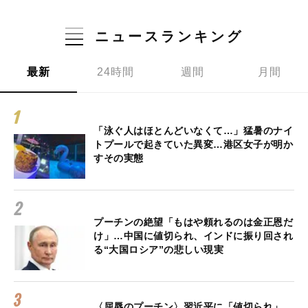
ニュースランキング
最新
24時間
週間
月間
「泳ぐ人はほとんどいなくて…」猛暑のナイ
トプールで起きていた異変…港区女子が明か
すその実態
プーチンの絶望「もはや頼れるのは金正恩だ
け」…中国に値切られ、インドに振り回され
る“大国ロシア”の悲しい現実
〈屈辱のプーチン〉習近平に「値切られ」