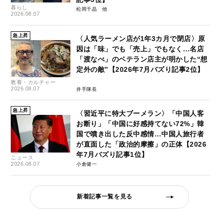
暮らし
松岡千晶
2026.08.07
急上昇
〈人気ラーメン店が1年3カ月で閉店〉原
因は「味」でも「売上」でもなく…名店
「渡なべ」のベテラン店主が明かした“想
定外の敵”【2026年7月バズり記事2位】
教養・カルチャー
2026.08.07
井手隊長
急上昇
〈習近平に特大ブーメラン〉「中国人客
お断り」「中国に好感持てない72%」韓
国で噴き出した反中感情…中国人旅行者
が直面した「政治的摩擦」の正体【2026
年7月バズり記事1位】
ニュース
2026.08.07
小倉健一
新着記事一覧を見る