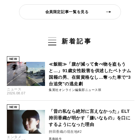
会員限定記事一覧を見る
新着記事
NEW
≪飯能≫「腹が減って食べ物を盗もう
と…」91歳女性殺害を供述したベトナム
国籍の男、在留資格なし…奪った車で“3
台追突”の逃走劇
ニュース
集英社オンライン編集部ニュース班
2026.08.07
NEW
「昔の私なら絶対に言えなかった」ELT
持田香織が明かす「嫌いなもの」を口に
するようになった理由
持田香織の現在地#2
エンタメ
黒島暁生