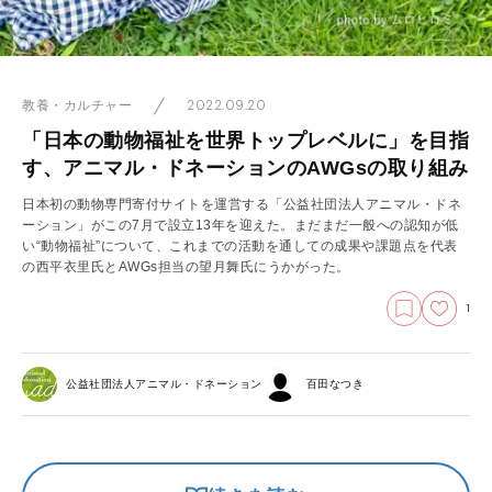
2022.09.20
教養・カルチャー
「日本の動物福祉を世界トップレベルに」を目指
す、アニマル・ドネーションのAWGsの取り組み
日本初の動物専門寄付サイトを運営する「公益社団法人アニマル・ドネ
ーション」がこの7月で設立13年を迎えた。まだまだ一般への認知が低
い“動物福祉”について、これまでの活動を通しての成果や課題点を代表
の西平衣里氏とAWGs担当の望月舞氏にうかがった。
1
公益社団法人アニマル・ドネーション
百田なつき