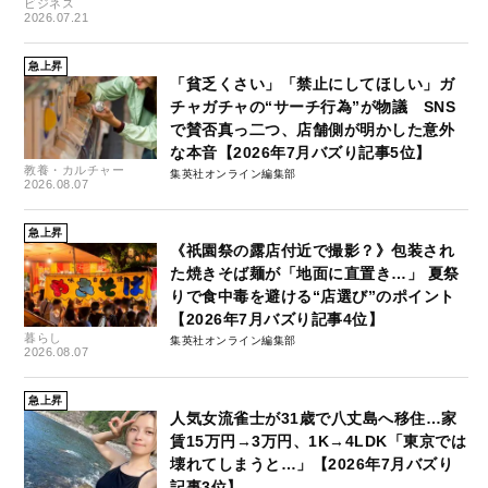
ビジネス
2026.07.21
急上昇
「貧乏くさい」「禁止にしてほしい」ガ
チャガチャの“サーチ行為”が物議 SNS
で賛否真っ二つ、店舗側が明かした意外
な本音【2026年7月バズり記事5位】
教養・カルチャー
集英社オンライン編集部
2026.08.07
急上昇
《祇園祭の露店付近で撮影？》包装され
た焼きそば麺が「地面に直置き…」 夏祭
りで食中毒を避ける“店選び”のポイント
【2026年7月バズり記事4位】
暮らし
集英社オンライン編集部
2026.08.07
急上昇
人気女流雀士が31歳で八丈島へ移住…家
賃15万円→3万円、1K→4LDK「東京では
壊れてしまうと…」【2026年7月バズり
記事3位】