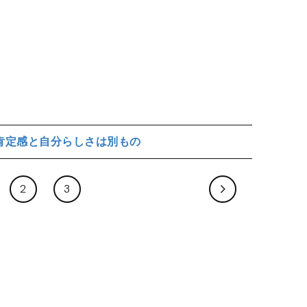
肯定感と自分らしさは別もの
2
3