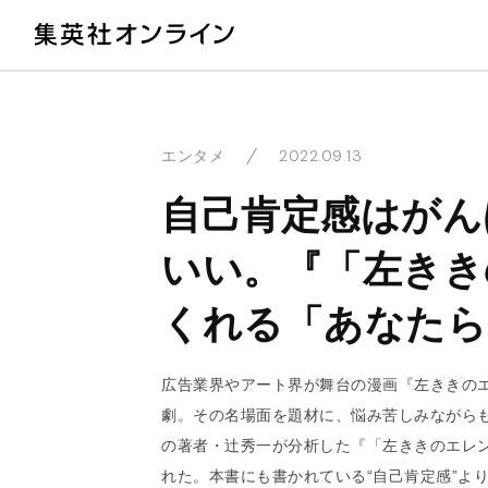
教
2022.09.13
エンタメ
自己肯定感はがん
いい。『「左きき
くれる「あなたら
広告業界やアート界が舞台の漫画『左ききの
劇。その名場面を題材に、悩み苦しみながら
の著者・辻秀一が分析した『「左ききのエレン
れた。本書にも書かれている“自己肯定感”よ