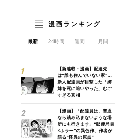
漫画ランキング
最新
24時間
週間
月間
【新連載・漫画】配達先
は“誰も住んでいない家”…
新人配達員が目撃した「姉
妹を死に追いやった」むご
すぎる真相
【漫画】「配達員は、普通
なら踏み込まないような場
所にも行きます」“郵便局員
×ホラー”の異色作、作者が
語る“怪異の原点”