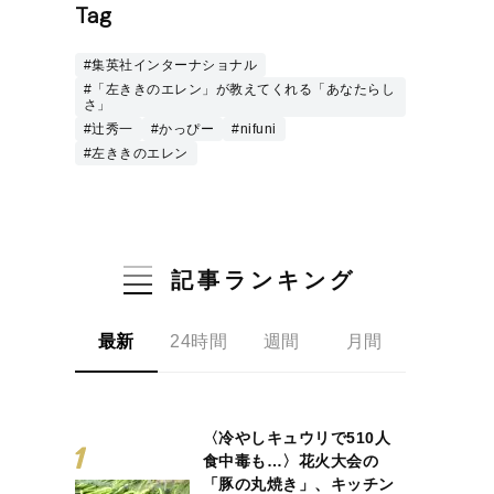
Tag
#集英社インターナショナル
#「左ききのエレン」が教えてくれる「あなたらし
さ」
#辻秀一
#かっぴー
#nifuni
#左ききのエレン
記事ランキング
最新
24時間
週間
月間
〈冷やしキュウリで510人
食中毒も…〉花火大会の
「豚の丸焼き」、キッチン