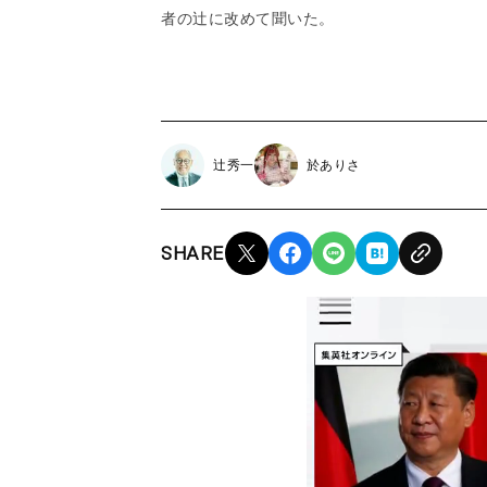
者の辻に改めて聞いた。
辻秀一
於ありさ
SHARE