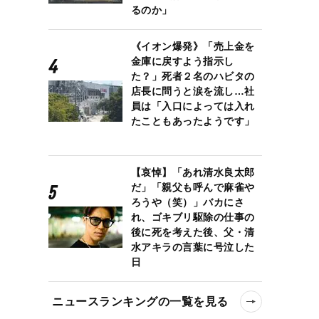
るのか」
《イオン爆発》「売上金を
金庫に戻すよう指示し
た？」死者２名のハビタの
店長に問うと涙を流し…社
員は「入口によっては入れ
たこともあったようです」
【哀悼】「あれ清水良太郎
だ」「親父も呼んで麻雀や
ろうや（笑）」バカにさ
れ、ゴキブリ駆除の仕事の
後に死を考えた後、父・清
水アキラの言葉に号泣した
日
ニュースランキングの一覧を見る