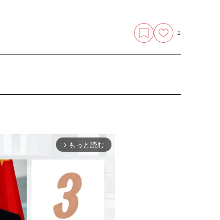
2
もっと読む
arrow_forward_ios