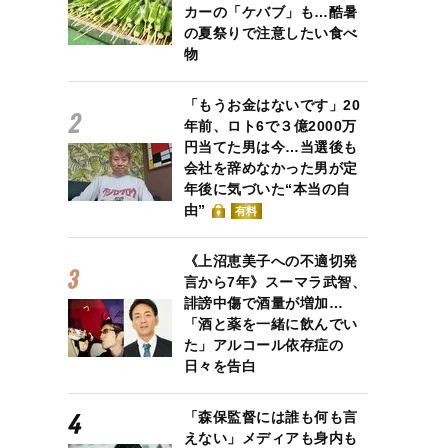
カーの「ケバブ」も…酷暑
の夏祭りで注意したい食べ
物
「もうお金はないです」20
年前、ロト6で３億2000万
円当てた男は今…当選後も
会社を辞めなかった男が定
年後に気づいた“本当の自
由”
有料
《上沼恵美子への不適切発
言から7年》スーマラ武智、
誹謗中傷で酒量が増加…
「酒と薬を一緒に飲んでい
た」アルコール依存症の
日々を告白
「森保監督には誰も何も言
えない」メディアも身内も