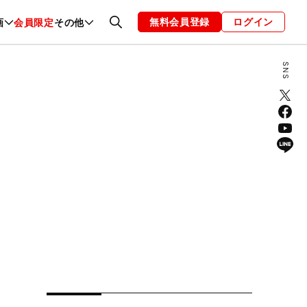
無料会員登録
ログイン
画
会員限定
その他
ファッション
恋愛・結婚
編集部
お知らせ