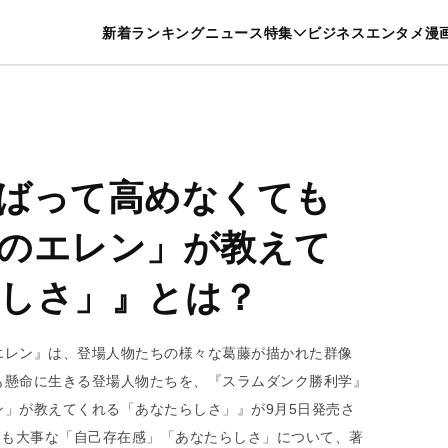
特集一覧を見る
漫画一覧を見る
新着
ランキング
ニュース
特集
ビジネス
エンタメ
漫
養・カルチャー
暮らし
スポーツ
ヘルスケア
美容
グルメ
ばって高めなくても
のエレン」が教えて
しさ」』とは？
エレン』は、登場人物たちの様々な葛藤が描かれた群像
も懸命に生きる登場人物たちを、『スラムダンク勝利学』
」が教えてくれる「あなたらしさ」』が9月5日発売さ
りも大事な「自己存在感」「あなたらしさ」について、著