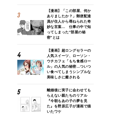
【漫画】「この部屋、何か
ありましたか？」郵便配達
員が住人から尋ねられた奇
妙な言葉… 仕事の中で知
ってしまった“部屋の秘
密”とは
【漫画】超ロングセラーの
人気スイーツ、ローソン・
ウチカフェ「もち食感ロー
ル」の人気の秘密…ついつ
い食べてしまうシンプルな
美味しさに癒される
なたらしさ」』とは？
離婚後に実子に会わせても
らえない親たちのリアル
『今朝もあの子の夢を見
た』を野原広子が漫画で描
いたワケ