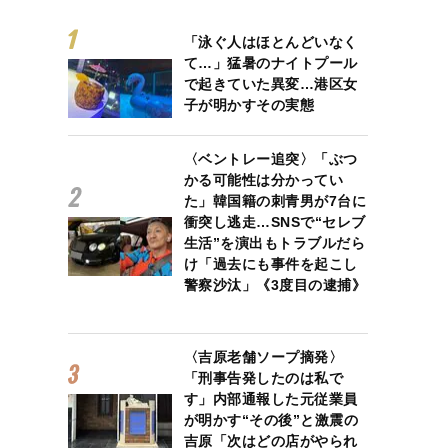
「泳ぐ人はほとんどいなく
て…」猛暑のナイトプール
で起きていた異変…港区女
子が明かすその実態
〈ベントレー追突〉「ぶつ
かる可能性は分かってい
た」韓国籍の刺青男が7台に
衝突し逃走…SNSで“セレブ
生活”を演出もトラブルだら
け「過去にも事件を起こし
警察沙汰」《3度目の逮捕》
〈吉原老舗ソープ摘発〉
「刑事告発したのは私で
す」内部通報した元従業員
が明かす“その後”と激震の
吉原「次はどの店がやられ