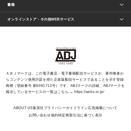
週刊少年ジャンプ
書籍
ファッション・美容
青年マンガ
ジャンプSQ.
Seventeen
週刊ヤングジャンプ
オンラインストア・その他WEBサービス
文芸・文庫・総合
芸能・情報・スポーツ
少女マンガ
Vジャンプ
non-no Web
ヤングジャンプ定期購読デジタル
すばる
Myojo
オンラインストア
りぼん
学芸・ノンフィクション・新書
最強ジャンプ
女性マンガ
@BAILA
ヤンジャン＋
小説すばる
週プレNEWS
マーガレット
集英社OTOコンテンツ
集英社 学芸編集部
少年ジャンプ＋
その他WEBサービス
クッキー
ライトノベル・ノベライズ
MAQUIA ONLINE
となりのヤングジャンプ
集英社 文芸ステーション
週プレ グラジャパ！
別冊マーガレット
SHUEISHA MANGA-ART HERITAGE
集英社 ビジネス書
ゼブラック
ココハナ
SHUEISHA ADNAVI
SPUR.JP
集英社Webマガジン Cobalt
グランドジャンプ
web 集英社文庫
キッズ
web Sportiva
マンガMee
ジャンプキャラクターズストア
集英社新書
ジャンプルーキー！
月刊オフィスユー
ＡＢＪマークは、この電子書店・電子書籍配信サービスが、著作権者か
EDITOR'S LAB
LEE
集英社オレンジ文庫
ウルトラジャンプ
青春と読書
パラスポ＋！
らコンテンツ使用許諾を得た正規版配信サービスであることを示す登録
集英社みらい文庫
リマコミ＋
HAPPY PLUS STORE
集英社新書プラス
ジャンプTOON
商標（登録番号 第6091713号）です。ABJマークの詳細、ABJマークを
Marisol
シフォン文庫
アジア人物史
S-KIDS.LAND
マンガMeets
掲示しているサービスの一覧はこちら →
https://aebs.or.jp/
shueisha vox
よみタイ
S-MANGA
Web éclat
ダッシュエックス文庫
LEEマルシェ
kotoba
集英社ジャンプリミックス
ABOUT US
集英社プライバシーガイドライン
広告掲載について
T JAPAN:The New York Times Style Magazine
JUMP j BOOKS
お問い合わせ
規約
特定商取引法に基づく表示
SHOP Marisol
e!集英社
集英社コミック文庫
集英社女性誌ポータル
éclat premium
imidas