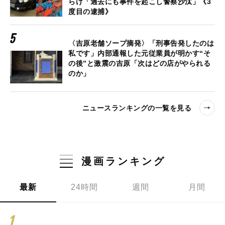
らけ「過去にも事件を起こし警察沙汰」《3
度目の逮捕》
〈吉原老舗ソープ摘発〉「刑事告発したのは
私です」内部通報した元従業員が明かす“そ
の後”と激震の吉原「次はどの店がやられる
のか」
ニュースランキングの一覧を見る
漫画ランキング
最新
24時間
週間
月間