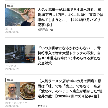
NEW
人気女流雀士が31歳で八丈島へ移住…家
賃15万円→3万円、1K→4LDK「東京では
壊れてしまうと…」【2026年7月バズり
記事3位】
暮らし
松岡千晶
2026.08.07
「いつ加害者になるかわからない…」青
切符導入で増す大型トラックの不安、自
転車“車道走行時代”に求められる新たな
安全対策
ビジネス
2026.07.21
NEW
〈人気ラーメン店が1年3カ月で閉店〉原
因は「味」でも「売上」でもなく…名店
「渡なべ」のベテラン店主が明かした“想
定外の敵”【2026年7月バズり記事2位】
教養・カルチャー
2026.08.07
井手隊長