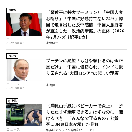
NEW
〈習近平に特大ブーメラン〉「中国人客
お断り」「中国に好感持てない72%」韓
国で噴き出した反中感情…中国人旅行者
が直面した「政治的摩擦」の正体【2026
年7月バズり記事1位】
ニュース
2026.08.07
小倉健一
NEW
プーチンの絶望「もはや頼れるのは金正
恩だけ」…中国に値切られ、インドに振
り回される“大国ロシア”の悲しい現実
ニュース
小倉健一
2026.08.07
急上昇
〈満員山手線にベビーカーで炎上〉「折
りたたまず乗車できる」はずなのに「避
けるべき」「みんなで守るもの」と賛
否…JR東日本が示した見解
ニュース
集英社オンライン編集部ニュース班