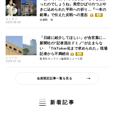
ったのでしょうね」美空ひばりのつぶや
きに込められた平和への祈り…『一本の
鉛筆』で伝えた反戦への意志
有料
エンタメ
佐藤剛
2025.08.06
「日経に紹介してほしい」が合言葉に…
新聞社の“記者流出ドミノ”が止まらな
い 「TikToker化まで求められた」現場
記者から不満続出
有料
ニュース
集英社オンライン編集部ニュース班
2026.07.18
会員限定記事一覧を見る
新着記事