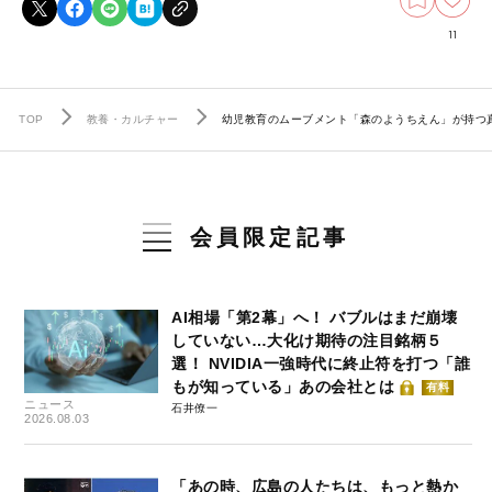
11
TOP
教養・カルチャー
幼児教育のムーブメント「森のようちえん」が持つ
会員限定記事
AI相場「第2幕」へ！ バブルはまだ崩壊
していない…大化け期待の注目銘柄５
選！ NVIDIA一強時代に終止符を打つ「誰
もが知っている」あの会社とは
有料
ニュース
石井僚一
2026.08.03
「あの時、広島の人たちは、もっと熱か