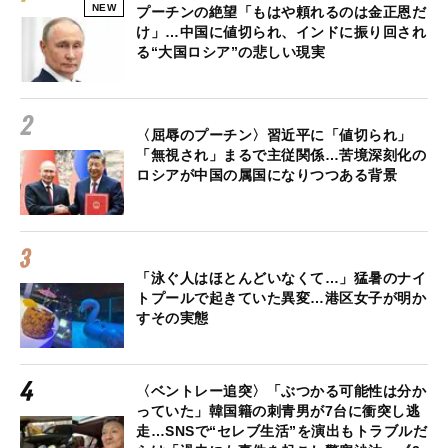
NEW
プーチンの絶望「もはや頼れるのは金正恩だ
け」…中国に値切られ、インドに振り回され
る“大国ロシア”の悲しい現実
〈屈辱のプーチン〉習近平に「値切られ」
「無視され」まるで主従関係…苦境深刻化の
ロシアが中国の属国になりつつある背景
「泳ぐ人はほとんどいなくて…」猛暑のナイ
トプールで起きていた異変…港区女子が明か
すその実態
〈ベントレー追突〉「ぶつかる可能性は分か
っていた」韓国籍の刺青男が7台に衝突し逃
走…SNSで“セレブ生活”を演出もトラブルだ