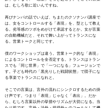
は、むしろ歌に近いんですね。
再びナンパの話でいえば、ちまたのクソナンパ講座で
は、女をコントロールする「表現」を、型として教え
る。劣等感のツボをめがけて承認するとか。女が言葉
の自動機械だと、それで舞い上がってトランスにな
る。営業トークと同じです。
僕のワークショップは違う。営業トーク的な「表現」
によるコントロールを全否定する。トランスはトラン
スでも「同じ世界」で「一つになる」フュージョンで
す。子ども時代の「黒光りした戦闘状態」で団子にな
る享楽でトランスになれと。
そこでの言葉は、言外の流れにシンクロするための掛
け声です。つまり「表現」じゃなく「表出」。だか
ら、むしろ言葉以外の挙措やリズムが大切になる。当
たり前です。言外・法外・損得外へのコールとして機