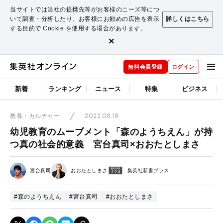
当サイトでは当社の提携先等がお客様のニーズ等につ
いて調査・分析したり、お客様にお勧めの広告を表示
詳しくはこちら
する目的で Cookie を使用する場合があります。
×
無料会員登録
ログイン
新着
ランキング
ニュース
特集
ビジネス
2022.08.18
教養・カルチャー
幼児教育のムーブメント「森のようちえん」が持
つ真の社会的意義 宮台真司×おおたとしまさ
宮台真司
おおたとしまさ
集英社新書プラス
#森のようちえん
#宮台真司
#おおたとしまさ