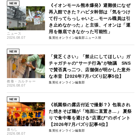
NEW
《イオンモール熊本爆発》避難後になぜ
再入館できた？ハビタ幹部は「気をつけ
て行ってらっしゃいと…モール職員は引
き止めなかった」と主張、イオンは「運
用を徹底できなかった可能性」
ニュース
2026.08.07
集英社オンライン編集部ニュース班
NEW
「貧乏くさい」「禁止にしてほしい」ガ
チャガチャの“サーチ行為”が物議 SNS
で賛否真っ二つ、店舗側が明かした意外
な本音【2026年7月バズり記事5位】
教養・カルチャー
集英社オンライン編集部
2026.08.07
NEW
《祇園祭の露店付近で撮影？》包装され
た焼きそば麺が「地面に直置き…」 夏祭
りで食中毒を避ける“店選び”のポイント
【2026年7月バズり記事4位】
暮らし
集英社オンライン編集部
2026.08.07