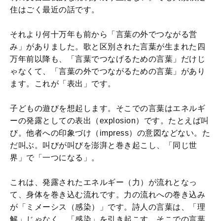
住はごく最近の話です。
それより何十万年も前から「言葉の外でつながる営
み」がありました。歌と区別された言葉が生まれた四
万年前以降も、「言葉でつなげるための言葉」だけじ
ゃなくて、「言葉の外でつながるための言葉」があり
ます。これが「表出」です。
子どもの遊びを想起します。そこでの言葉はエネルギ
ーの発露としての表出（explosion）です。たとえば叫
び。他者への印象づけ（impress）の意図などない。た
だ叫ぶ。叫びが叫びを澎湃と巻き起こし、「同じ世
界」で「一つになる」。
これは、発露されたエネルギー（力）が流れとなっ
て、身体を巻き込む流れです。力の流れへの巻き込み
が「ミメーシス（感染）」です。詩人の言葉は、「理
解」じゃなく、「感染」を引き起こす。そこでの言葉