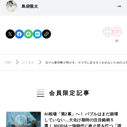
島袋龍太
42
TOP
ビジネス
元マル暴刑事が明かす。ヤクザに足をすくわれないための上
会員限定記事
AI相場「第2幕」へ！ バブルはまだ崩壊
していない…大化け期待の注目銘柄５
選！ NVIDIA一強時代に終止符を打つ「誰