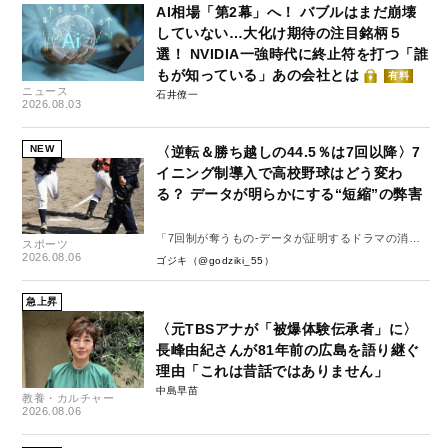
AI相場「第2幕」へ！ バブルはまだ崩壊
していない…大化け期待の注目銘柄５
選！ NVIDIA一強時代に終止符を打つ「誰
もが知っている」あの会社とは
有料
ニュース
石井僚一
2026.08.03
NEW
〈逆転＆勝ち越しの44.5％は7回以降〉7
イニング制導入で高校野球はどう変わ
る？ データが明らかにする“短縮”の弊害
「7回制が奪うもの-データが証明するドラマの消
スポーツ
失-」
2026.08.06
ゴジキ（@godziki_55）
急上昇
〈元TBSアナが「被爆体験伝承者」に〉
長峰由紀さんが81年前の広島を語り継ぐ
理由「これは昔話ではありません」
中島早苗
教養・カルチャー
2026.08.06