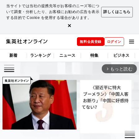
当サイトでは当社の提携先等がお客様のニーズ等につ
いて調査・分析したり、お客様にお勧めの広告を表示
詳しくはこちら
する目的で Cookie を使用する場合があります。
×
無料会員登録
ログイン
新着
ランキング
ニュース
特集
ビジネス
もっと読む
arrow_forward_ios