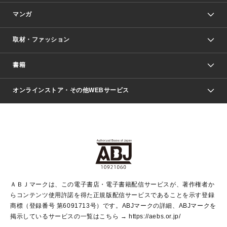
マンガ
取材・ファッション
少年マンガ
週刊少年ジャンプ
書籍
ファッション・美容
青年マンガ
ジャンプSQ.
Seventeen
週刊ヤングジャンプ
オンラインストア・その他WEBサービス
文芸・文庫・総合
芸能・情報・スポーツ
少女マンガ
Vジャンプ
non-no Web
ヤングジャンプ定期購読デジタル
すばる
Myojo
オンラインストア
りぼん
学芸・ノンフィクション・新書
最強ジャンプ
女性マンガ
@BAILA
ヤンジャン＋
小説すばる
週プレNEWS
マーガレット
集英社OTOコンテンツ
集英社 学芸編集部
少年ジャンプ＋
その他WEBサービス
クッキー
ライトノベル・ノベライズ
MAQUIA ONLINE
となりのヤングジャンプ
集英社 文芸ステーション
週プレ グラジャパ！
別冊マーガレット
SHUEISHA MANGA-ART HERITAGE
集英社 ビジネス書
ゼブラック
ココハナ
SHUEISHA ADNAVI
SPUR.JP
集英社Webマガジン Cobalt
グランドジャンプ
web 集英社文庫
キッズ
web Sportiva
マンガMee
ジャンプキャラクターズストア
集英社新書
ジャンプルーキー！
月刊オフィスユー
ＡＢＪマークは、この電子書店・電子書籍配信サービスが、著作権者か
EDITOR'S LAB
LEE
集英社オレンジ文庫
ウルトラジャンプ
青春と読書
パラスポ＋！
らコンテンツ使用許諾を得た正規版配信サービスであることを示す登録
集英社みらい文庫
リマコミ＋
HAPPY PLUS STORE
集英社新書プラス
ジャンプTOON
商標（登録番号 第6091713号）です。ABJマークの詳細、ABJマークを
Marisol
シフォン文庫
アジア人物史
S-KIDS.LAND
マンガMeets
掲示しているサービスの一覧はこちら →
https://aebs.or.jp/
shueisha vox
よみタイ
S-MANGA
Web éclat