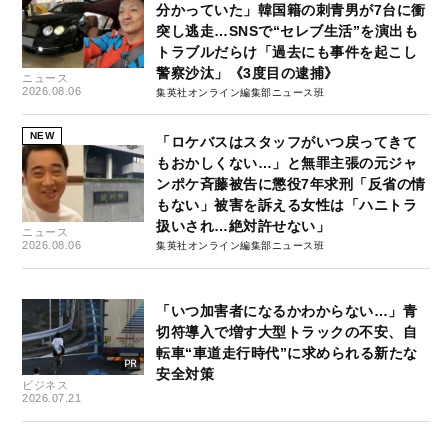
分かっていた」韓国籍の刺青男が7台に衝
突し逃走…SNSで“セレブ生活”を演出も
トラブルだらけ「過去にも事件を起こし
警察沙汰」《3度目の逮捕》
ニュース
2026.08.06
集英社オンライン編集部ニュース班
NEW
「ロケバスはスタッフがいつ戻ってきて
もおかしくない…」と無罪主張の元ジャ
ンポケ斉藤被告に懲役7年求刑「反省の情
もない」被害を訴える女性は「ハニトラ
扱いされ…絶対許せない」
ニュース
2026.08.06
集英社オンライン編集部ニュース班
「いつ加害者になるかわからない…」青
切符導入で増す大型トラックの不安、自
転車“車道走行時代”に求められる新たな
安全対策
ビジネス
2026.07.21