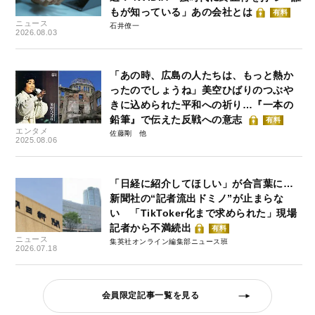
もが知っている」あの会社とは
有料
ニュース
石井僚一
2026.08.03
「あの時、広島の人たちは、もっと熱か
ったのでしょうね」美空ひばりのつぶや
きに込められた平和への祈り…『一本の
鉛筆』で伝えた反戦への意志
有料
エンタメ
佐藤剛
2025.08.06
「日経に紹介してほしい」が合言葉に…
新聞社の“記者流出ドミノ”が止まらな
い 「TikToker化まで求められた」現場
記者から不満続出
有料
ニュース
集英社オンライン編集部ニュース班
2026.07.18
会員限定記事一覧を見る