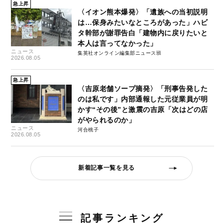
急上昇
〈イオン熊本爆発〉「遺族への当初説明
は…保身みたいなところがあった」ハビ
タ幹部が謝罪告白「建物内に戻りたいと
本人は言ってなかった」
ニュース
集英社オンライン編集部ニュース班
2026.08.05
急上昇
〈吉原老舗ソープ摘発〉「刑事告発した
のは私です」内部通報した元従業員が明
かす“その後”と激震の吉原「次はどの店
がやられるのか」
ニュース
河合桃子
2026.08.05
新着記事一覧を見る
記事ランキング