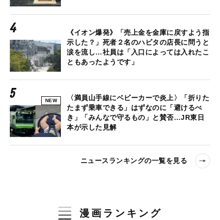
《イオン爆発》「売上金を金庫に戻すよう指
示した？」死者２名のハビタの店長に問うと
涙を流し…社員は「入口によっては入れたこ
ともあったようです」
〈満員山手線にベビーカーで炎上〉「折りた
NEW
たまず乗車できる」はずなのに「避けるべ
き」「みんなで守るもの」と賛否…JR東日
本が示した見解
ニュースランキングの一覧を見る
漫画ランキング