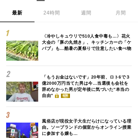
最新
24時間
週間
月間
〈冷やしキュウリで510人食中毒も…〉花火
大会の「豚の丸焼き」、キッチンカーの「ケ
バブ」も…酷暑の夏祭りで注意したい食べ物
「もうお金はないです」20年前、ロト6で３
億2000万円当てた男は今…当選後も会社を
辞めなかった男が定年後に気づいた“本当の
自由”
有料
風俗店が現役女子大生だらけになっている理
由。ソープランドの個室からオンライン授業
に参加する嬢も…