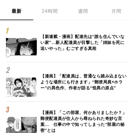
最新
24時間
週間
月間
【新連載・漫画】配達先は“誰も住んでいな
い家”…新人配達員が目撃した「姉妹を死に
追いやった」むごすぎる真相
【漫画】「配達員は、普通なら踏み込まない
ような場所にも行きます」“郵便局員×ホラ
ー”の異色作、作者が語る“怪異の原点”
【漫画】「この部屋、何かありましたか？」
郵便配達員が住人から尋ねられた奇妙な言
葉… 仕事の中で知ってしまった“部屋の秘
密”とは