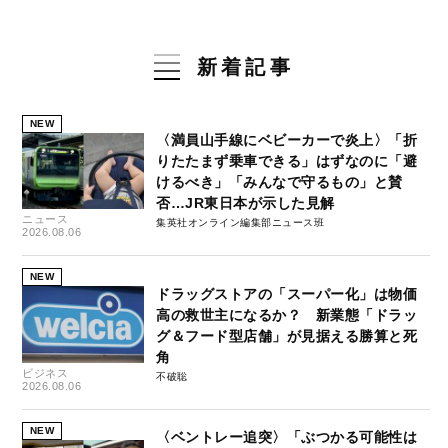
新着記事
NEW
〈満員山手線にベビーカーで炎上〉「折
りたたまず乗車できる」はずなのに「避
けるべき」「みんなで守るもの」と賛
否…JR東日本が示した見解
ニュース
集英社オンライン編集部ニュース班
2026.08.06
NEW
ドラッグストアの「スーパー化」は物価
高の救世主になるか？ 新業態「ドラッ
グ＆フード型店舗」が見据える勝算と死
角
ビジネス
不破聡
2026.08.06
NEW
〈ベントレー追突〉「ぶつかる可能性は