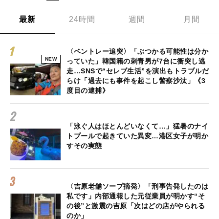
最新
24時間
週間
月間
〈ベントレー追突〉「ぶつかる可能性は分か
NEW
っていた」韓国籍の刺青男が7台に衝突し逃
走…SNSで“セレブ生活”を演出もトラブルだ
らけ「過去にも事件を起こし警察沙汰」《3
度目の逮捕》
「泳ぐ人はほとんどいなくて…」猛暑のナイ
トプールで起きていた異変…港区女子が明か
すその実態
〈吉原老舗ソープ摘発〉「刑事告発したのは
私です」内部通報した元従業員が明かす“そ
の後”と激震の吉原「次はどの店がやられる
のか」