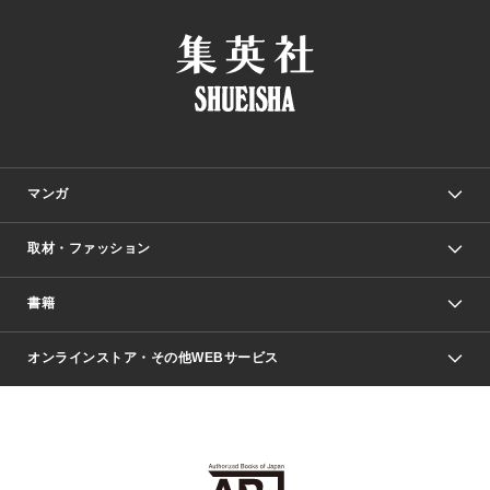
マンガ
取材・ファッション
少年マンガ
週刊少年ジャンプ
書籍
ファッション・美容
青年マンガ
ジャンプSQ.
Seventeen
週刊ヤングジャンプ
オンラインストア・その他WEBサービス
文芸・文庫・総合
芸能・情報・スポーツ
少女マンガ
Vジャンプ
non-no Web
ヤングジャンプ定期購読デジタル
すばる
Myojo
オンラインストア
りぼん
学芸・ノンフィクション・新書
最強ジャンプ
女性マンガ
@BAILA
ヤンジャン＋
小説すばる
週プレNEWS
マーガレット
集英社OTOコンテンツ
集英社 学芸編集部
少年ジャンプ＋
その他WEBサービス
クッキー
ライトノベル・ノベライズ
MAQUIA ONLINE
となりのヤングジャンプ