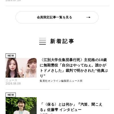
2026.07.18
会員限定記事一覧を見る
新着記事
NEW
〈江別大学生集団暴行死〉主犯格の18歳
に無期懲役「自分はやってねぇ。誰かが
トドメさした」裁判で明かされた“他責ぶ
り”
ニュース
集英社オンライン編集部ニュース班
2026.08.08
NEW
「〈保る〉とは何か」『汽笛、聞こえ
る』佐藤雫 インタビュー