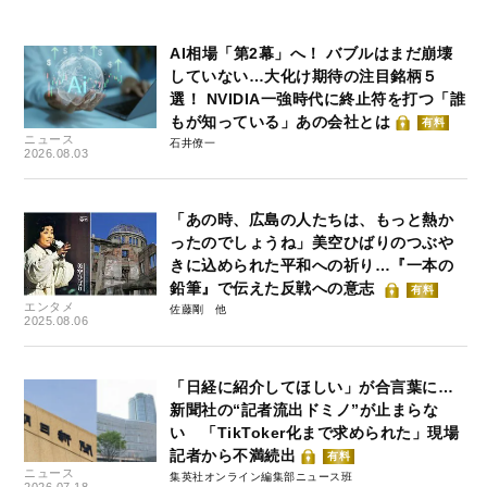
AI相場「第2幕」へ！ バブルはまだ崩壊
していない…大化け期待の注目銘柄５
選！ NVIDIA一強時代に終止符を打つ「誰
もが知っている」あの会社とは
有料
ニュース
石井僚一
2026.08.03
「あの時、広島の人たちは、もっと熱か
ったのでしょうね」美空ひばりのつぶや
きに込められた平和への祈り…『一本の
鉛筆』で伝えた反戦への意志
有料
エンタメ
佐藤剛
2025.08.06
「日経に紹介してほしい」が合言葉に…
新聞社の“記者流出ドミノ”が止まらな
い 「TikToker化まで求められた」現場
記者から不満続出
有料
ニュース
集英社オンライン編集部ニュース班