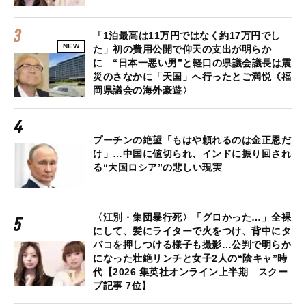
「1泊最高は11万円ではなく約17万円でし
NEW
た」初の費用公開で仰天の支出が明らか
に “日本一悪い男”と軽口の県議会議長は震
災のさなかに「天国」へ行ったとご満悦《福
岡県議会の海外豪遊〉
プーチンの絶望「もはや頼れるのは金正恩だ
け」…中国に値切られ、インドに振り回され
る“大国ロシア”の悲しい現実
〈江別・集団暴行死〉「グロかった…」全裸
にして、髪にライターで火をつけ、背中にタ
バコを押しつける様子も撮影…公判で明らか
になった壮絶リンチと女子2人の“陰キャ”時
代【2026 集英社オンライン上半期 スクー
プ記事 7位】