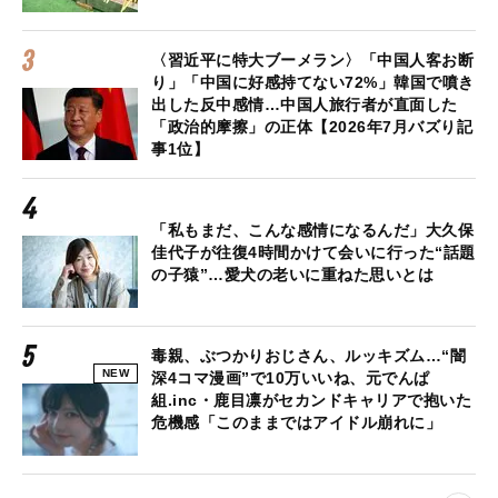
〈習近平に特大ブーメラン〉「中国人客お断
り」「中国に好感持てない72%」韓国で噴き
出した反中感情…中国人旅行者が直面した
「政治的摩擦」の正体【2026年7月バズり記
事1位】
「私もまだ、こんな感情になるんだ」大久保
佳代子が往復4時間かけて会いに行った“話題
の子猿”…愛犬の老いに重ねた思いとは
毒親、ぶつかりおじさん、ルッキズム…“闇
NEW
深4コマ漫画”で10万いいね、元でんぱ
組.inc・鹿目凛がセカンドキャリアで抱いた
危機感「このままではアイドル崩れに」