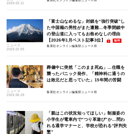
集英社オンライン編集部ニュース班
2026.03.11
「富士山なめるな」封鎖を“強行突破”し
た中国籍の男性がまた遭難…冬季閉鎖中
の登山道に入ってもお咎めなしの理由
【2026年1月ベスト記事3位】
無料
ニュース
集英社オンライン編集部ニュース班
2026.02.05
葬儀中に突然「このまま死ぬ」…住職を
襲ったパニック発作、「精神科に通うの
は敗北だと思っていた」15年間の苦闘
ニュース
集英社オンライン編集部ニュース班
2026.06.28
「親はこの状況知ってほしい」制服姿の
小学生が電車内で“つり革遊び”か…問わ
れる通学マナーと、学校が恐れる“評判失
墜”