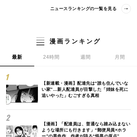
ニュースランキングの一覧を見る
漫画ランキング
最新
24時間
週間
月間
【新連載・漫画】配達先は“誰も住んでいな
い家”…新人配達員が目撃した「姉妹を死に
追いやった」むごすぎる真相
【漫画】「配達員は、普通なら踏み込まない
ような場所にも行きます」“郵便局員×ホラ
ー”の異色作、作者が語る“怪異の原点”