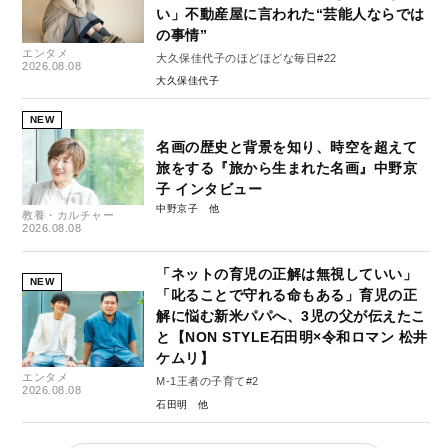
い」不動産屋に言われた“芸能人ならでは
の事情”
エンタメ
大久保佳代子のほどほどな毎日#22
2026.08.08
大久保佳代子
NEW
名画の歴史と背景を知り、時空を超えて
旅をする『旅から生まれた名画』中野京
子 インタビュー
中野京子
教養・カルチャー
2026.08.08
「ネットの育児の正解は無視していい」
NEW
「叱ることで守れる命もある」育児の正
解に悩む新米パパへ、3児の父が伝えたこ
と【NON STYLE石田明×令和ロマン 松井
ケムリ】
エンタメ
M-1王者の子育て#2
2026.08.08
石田明