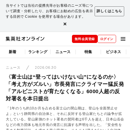
当サイトでは当社の提携先等がお客様のニーズ等につ
いて調査・分析したり、お客様にお勧めの広告を表示
詳しくはこちら
する目的で Cookie を使用する場合があります。
×
無料会員登録
ログイン
新着
ランキング
ニュース
特集
ビジネス
2026.06.30
ニュース
〈富士山は“登ってはいけない山”になるのか〉
「考え方がズルい」市長発言にクライマー猛反発
「アルピニストが育たなくなる」6000人超の反
対署名を本日提出
「1年のうち約10か⽉を占める富士山の閉⼭期は、登山を全⾯禁⽌せ
よ」という静岡県の自治体と、それに反対する登山家たちとの論争が拡
大している。登山家側のネット署名の賛同者は6千人を超え、日本山岳会
などの有力団体も地元市長の発言に抗議する声明を出した。「安全性を