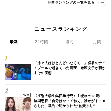
記事ランキングの一覧を見る
ニュースランキング
最新
24時間
週間
月間
「泳ぐ人はほとんどいなくて…」猛暑のナイ
トプールで起きていた異変…港区女子が明か
すその実態
NEW
〈江別大学生集団暴行死〉主犯格の18歳に
無期懲役「自分はやってねぇ。誰かがトドメ
さした」裁判で明かされた“他責ぶり”