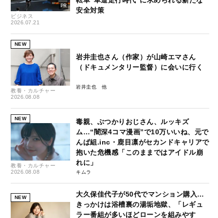
転車“車道走行時代”に求められる新たな
安全対策
ビジネス
2026.07.21
NEW
岩井圭也さん（作家）が山崎エマさん
（ドキュメンタリー監督）に会いに行く
岩井圭也
教養・カルチャー
2026.08.08
NEW
毒親、ぶつかりおじさん、ルッキズ
ム…“闇深4コマ漫画”で10万いいね、元で
んぱ組.inc・鹿目凛がセカンドキャリアで
抱いた危機感「このままではアイドル崩
れに」
教養・カルチャー
2026.08.08
キムラ
大久保佳代子が50代でマンション購入…
NEW
きっかけは浴槽裏の湯垢地獄、「レギュ
ラー番組が多いほどローンを組みやす