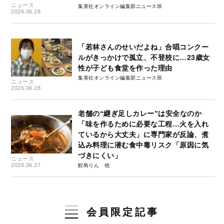
ニュース
集英社オンライン編集部ニュース班
2026.06.28
「若林さんのせいだよね」合唱コンクー
ルがきっかけで孤立、不登校に…23歳女
性が子ども食堂を作った理由
集英社オンライン編集部ニュース班
ニュース
2026.06.28
老舗の“継ぎ足しカレー”は安全なのか
「味を作るために必要な工程…火を入れ
ているから大丈夫」に専門家が反論、煮
込み料理に潜む食中毒リスク「原因に気
づきにくい」
ニュース
2026.06.27
鮫島りん
会員限定記事