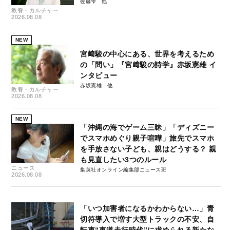
佐藤雫
教養・カルチャー
2026.08.08
NEW
宮﨑駿の中心にある、世界を考えるため
の「問い」『宮﨑駿の詩学』赤坂憲雄 イ
ンタビュー
赤坂憲雄
教養・カルチャー
2026.08.08
NEW
「沖縄の海でゲーム三昧」「ディズニー
でスマホめぐり親子喧嘩」旅先でスマホ
を手放さない子ども、親はどうする？ 親
も見直したい3つのルール
ニュース
集英社オンライン編集部ニュース班
2026.08.08
「いつ加害者になるかわからない…」青
切符導入で増す大型トラックの不安、自