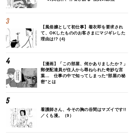
【風俗嬢として初仕事】着衣即を要求され
て、OKしたもののお客さまにマジギレした
理由は!? (4)
【漫画】「この部屋、何かありましたか？」
郵便配達員が住人から尋ねられた奇妙な言
葉… 仕事の中で知ってしまった“部屋の秘
密”とは
看護師さん、今その胸の谷間はマズイです!!
／くも漫。（9）