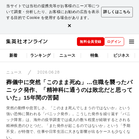
当サイトでは当社の提携先等がお客様のニーズ等につ
いて調査・分析したり、お客様にお勧めの広告を表示
詳しくはこちら
する目的で Cookie を使用する場合があります。
×
無料会員登録
ログイン
新着
ランキング
ニュース
特集
ビジネス
2026.06.28
ニュース
葬儀中に突然「このまま死ぬ」…住職を襲ったパ
ニック発作、「精神科に通うのは敗北だと思って
いた」15年間の苦闘
突然の動悸や息苦しさ、「このまま死んでしまうのではないか」という
強い恐怖に襲われる「パニック発作」。こうした発作を繰り返す「パニ
ック障害」は、海外の疫学調査では成人の数％程度が経験するとされる
精神疾患のひとつだ。「また発作が起こるのではないか」という「予期
不安」が特徴で、仕事や日常生活に大きな影響が出るケースも少なくな
い。