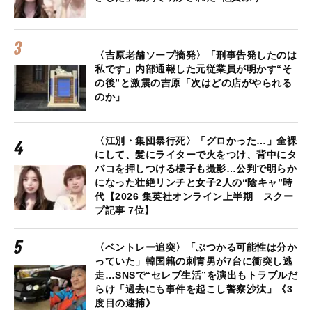
〈吉原老舗ソープ摘発〉「刑事告発したのは
私です」内部通報した元従業員が明かす“そ
の後”と激震の吉原「次はどの店がやられる
のか」
〈江別・集団暴行死〉「グロかった…」全裸
にして、髪にライターで火をつけ、背中にタ
バコを押しつける様子も撮影…公判で明らか
になった壮絶リンチと女子2人の“陰キャ”時
代【2026 集英社オンライン上半期 スクー
プ記事 7位】
〈ベントレー追突〉「ぶつかる可能性は分か
っていた」韓国籍の刺青男が7台に衝突し逃
走…SNSで“セレブ生活”を演出もトラブルだ
らけ「過去にも事件を起こし警察沙汰」《3
度目の逮捕》