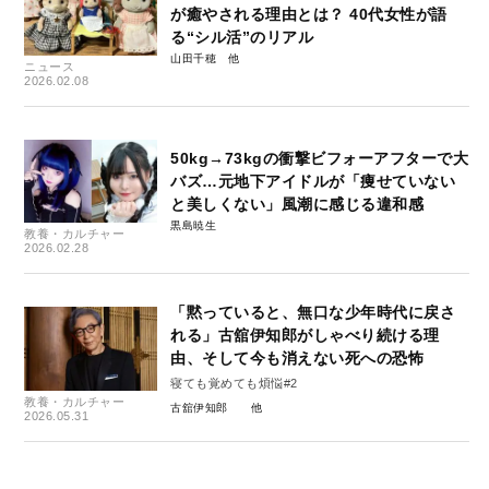
が癒やされる理由とは？ 40代女性が語
る“シル活”のリアル
山田千穂
ニュース
2026.02.08
50kg→73kgの衝撃ビフォーアフターで大
バズ…元地下アイドルが「痩せていない
と美しくない」風潮に感じる違和感
黒島暁生
教養・カルチャー
2026.02.28
「黙っていると、無口な少年時代に戻さ
れる」古舘伊知郎がしゃべり続ける理
由、そして今も消えない死への恐怖
寝ても覚めても煩悩#2
教養・カルチャー
古舘伊知郎
2026.05.31