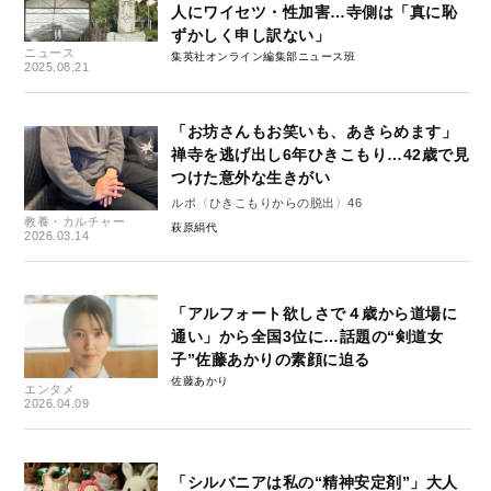
人にワイセツ・性加害…寺側は「真に恥
ずかしく申し訳ない」
ニュース
集英社オンライン編集部ニュース班
2025.08.21
「お坊さんもお笑いも、あきらめます」
禅寺を逃げ出し6年ひきこもり…42歳で見
つけた意外な生きがい
ルポ〈ひきこもりからの脱出〉46
教養・カルチャー
萩原絹代
2026.03.14
「アルフォート欲しさで４歳から道場に
通い」から全国3位に…話題の“剣道女
子”佐藤あかりの素顔に迫る
佐藤あかり
エンタメ
2026.04.09
「シルバニアは私の“精神安定剤”」大人