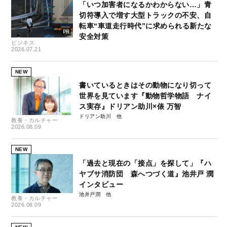
「いつ加害者になるかわからない…」青
切符導入で増す大型トラックの不安、自
転車“車道走行時代”に求められる新たな
安全対策
ビジネス
2026.07.21
NEW
書いているときはその動物になり切って
世界を見ています『動物哲学物語 ナイ
ス実存』ドリアン助川×俵 万智
ドリアン助川
教養・カルチャー
2026.08.09
NEW
「過去と現在の「接点」を探して」『ハ
ヤブサ消防団 森へつづく道』池井戸 潤
インタビュー
池井戸潤
教養・カルチャー
2026.08.09