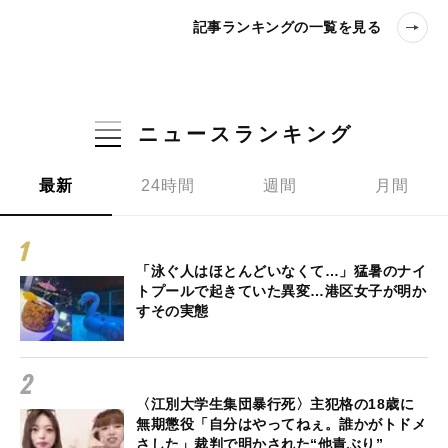
記事ランキングの一覧を見る
ニュースランキング
最新
24時間
週間
月間
「泳ぐ人はほとんどいなくて…」猛暑のナイ
トプールで起きていた異変…港区女子が明か
すその実態
〈江別大学生集団暴行死〉主犯格の18歳に
無期懲役「自分はやってねぇ。誰かがトドメ
さした」裁判で明かされた“他責ぶり”