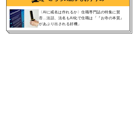
〈AIに戒名は作れるか〉住職専門誌の特集に賛
否…法話、法名もAI化で住職は「『お寺の本質』
があぶり出される好機」