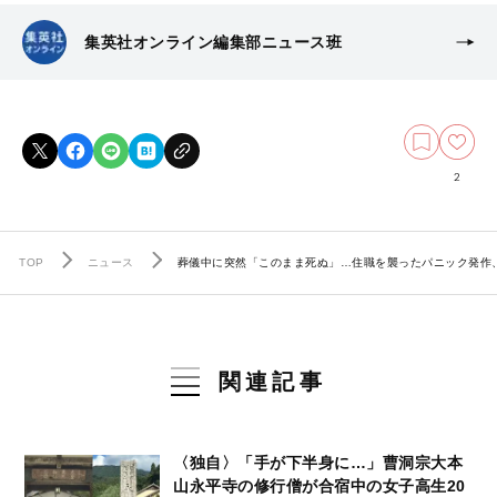
集英社オンライン編集部ニュース班
2
TOP
ニュース
葬儀中に突然「このまま死ぬ」…住職を襲ったパニック発作
関連記事
〈独自〉「手が下半身に…」曹洞宗大本
山永平寺の修行僧が合宿中の女子高生20