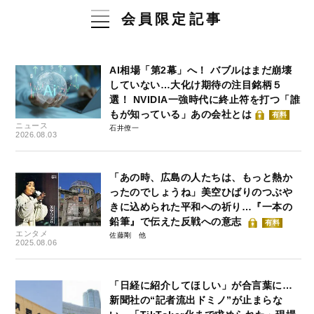
会員限定記事
AI相場「第2幕」へ！ バブルはまだ崩壊
していない…大化け期待の注目銘柄５
選！ NVIDIA一強時代に終止符を打つ「誰
もが知っている」あの会社とは
有料
ニュース
石井僚一
2026.08.03
「あの時、広島の人たちは、もっと熱か
ったのでしょうね」美空ひばりのつぶや
きに込められた平和への祈り…『一本の
鉛筆』で伝えた反戦への意志
有料
エンタメ
佐藤剛
2025.08.06
「日経に紹介してほしい」が合言葉に…
新聞社の“記者流出ドミノ”が止まらな