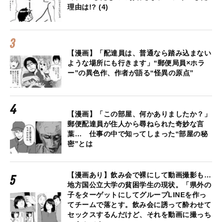
理由は!? (4)
【漫画】「配達員は、普通なら踏み込まない
ような場所にも行きます」“郵便局員×ホラ
ー”の異色作、作者が語る“怪異の原点”
【漫画】「この部屋、何かありましたか？」
郵便配達員が住人から尋ねられた奇妙な言
葉… 仕事の中で知ってしまった“部屋の秘
密”とは
【漫画あり】飲み会で裸にして動画撮影も…
地方国公立大学の貧困学生の現状。「県外の
子をターゲットにしてグループLINEを作っ
てチームで落とす。飲み会に誘って酔わせて
セックスするんだけど、それを動画に撮っち