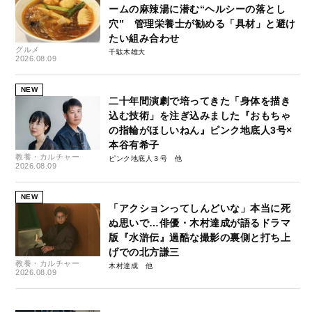
ームの麻辣湯に潜む“ヘルシーの落とし
穴” 管理栄養士が勧める「具材」と避け
たい組み合わせ
グルメ
千駄木雄大
2026.08.09
NEW
二十年間演劇で培ってきた「身体を描き
込む技術」を注ぎ込みました『おもちゃ
の指輪がほしいねん』ピンク地底人3号×
本谷有希子
教養・カルチャー
ピンク地底人３号
2026.08.09
NEW
「アクションってしんどいな」本当に死
ぬ思いで…俳優・木村達成が語るドラマ
版『水滸伝』過酷な撮影の裏側と打ち上
げでの北方謙三
教養・カルチャー
木村達成
2026.08.09