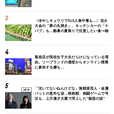
〈冷やしキュウリで510人食中毒も…〉花火
大会の「豚の丸焼き」、キッチンカーの「ケ
バブ」も…酷暑の夏祭りで注意したい食べ物
風俗店が現役女子大生だらけになっている理
由。ソープランドの個室からオンライン授業
に参加する嬢も…
「泣いてないねんけどな」無頼派芸人・金属
NEW
バットの意外な涙…映画館、格闘ゲームで号
泣も、上方漫才大賞で浮上した“疑惑の涙”