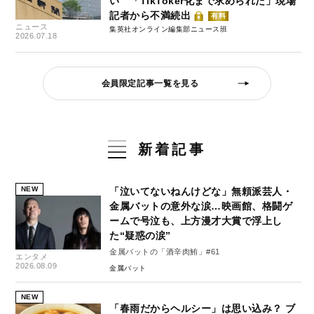
い 「TikToker化まで求められた」現場
記者から不満続出
有料
ニュース
集英社オンライン編集部ニュース班
2026.07.18
会員限定記事一覧を見る
新着記事
NEW
「泣いてないねんけどな」無頼派芸人・
金属バットの意外な涙…映画館、格闘ゲ
ームで号泣も、上方漫才大賞で浮上し
た“疑惑の涙”
金属バットの「酒辛肉鮪」#61
エンタメ
2026.08.09
金属バット
NEW
「春雨だからヘルシー」は思い込み？ ブ