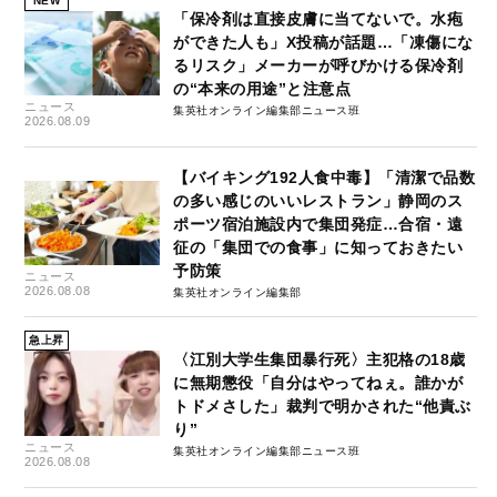
NEW
「保冷剤は直接皮膚に当てないで。水疱
ができた人も」X投稿が話題…「凍傷にな
るリスク」メーカーが呼びかける保冷剤
の“本来の用途”と注意点
ニュース
集英社オンライン編集部ニュース班
2026.08.09
【バイキング192人食中毒】「清潔で品数
の多い感じのいいレストラン」静岡のス
ポーツ宿泊施設内で集団発症…合宿・遠
征の「集団での食事」に知っておきたい
予防策
ニュース
2026.08.08
集英社オンライン編集部
急上昇
〈江別大学生集団暴行死〉主犯格の18歳
に無期懲役「自分はやってねぇ。誰かが
トドメさした」裁判で明かされた“他責ぶ
り”
ニュース
集英社オンライン編集部ニュース班
2026.08.08