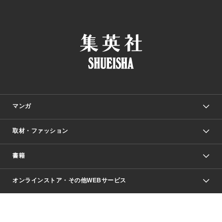
マンガ
取材・ファッション
少年マンガ
週刊少年ジャンプ
書籍
ファッション・美容
青年マンガ
ジャンプSQ.
Seventeen
週刊ヤングジャンプ
オンラインストア・その他WEBサービス
文芸・文庫・総合
芸能・情報・スポーツ
少女マンガ
Vジャンプ
non-no Web
ヤングジャンプ定期購読デジタル
すばる
Myojo
オンラインストア
りぼん
学芸・ノンフィクション・新書
最強ジャンプ
女性マンガ
@BAILA
ヤンジャン＋