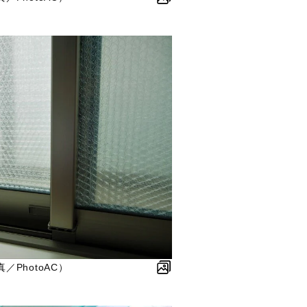
PhotoAC）