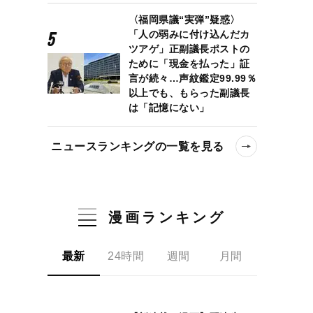
〈福岡県議“実弾”疑惑〉
「人の弱みに付け込んだカ
ツアゲ」正副議長ポストの
ために「現金を払った」証
言が続々…声紋鑑定99.99％
以上でも、もらった副議長
は「記憶にない」
ニュースランキングの一覧を見る
漫画ランキング
最新
24時間
週間
月間