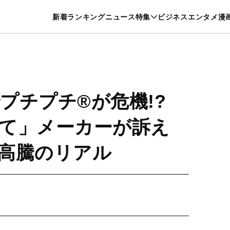
特集一覧を見る
漫画一覧を見る
新着
ランキング
ニュース
特集
ビジネス
エンタメ
漫
養・カルチャー
暮らし
スポーツ
ヘルスケア
美容
グルメ
プチプチ®が危機!?
て」メーカーが訴え
高騰のリアル