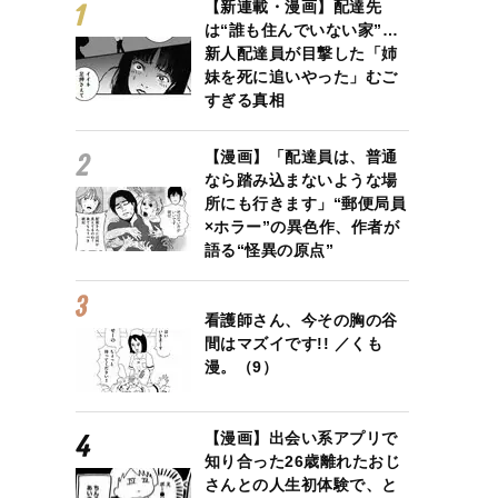
【新連載・漫画】配達先
は“誰も住んでいない家”…
新人配達員が目撃した「姉
妹を死に追いやった」むご
すぎる真相
【漫画】「配達員は、普通
なら踏み込まないような場
所にも行きます」“郵便局員
×ホラー”の異色作、作者が
語る“怪異の原点”
看護師さん、今その胸の谷
間はマズイです!! ／くも
漫。（9）
【漫画】出会い系アプリで
知り合った26歳離れたおじ
さんとの人生初体験で、と