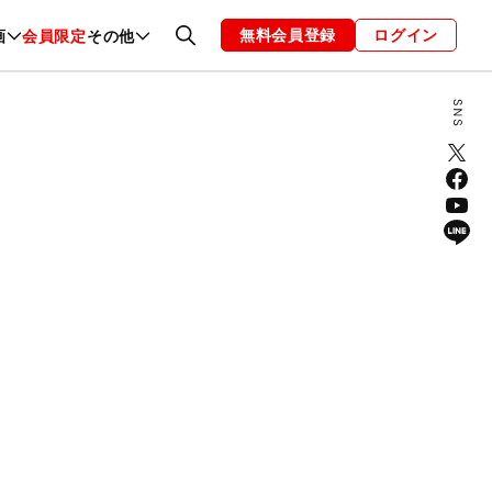
無料会員登録
ログイン
画
会員限定
その他
ファッション
恋愛・結婚
編集部
お知らせ