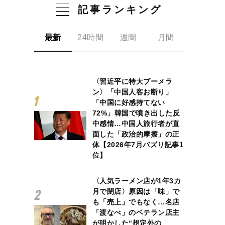
記事ランキング
最新
24時間
週間
月間
〈習近平に特大ブーメラ
ン〉「中国人客お断り」
「中国に好感持てない
72%」韓国で噴き出した反
中感情…中国人旅行者が直
面した「政治的摩擦」の正
体【2026年7月バズり記事1
位】
〈人気ラーメン店が1年3カ
月で閉店〉原因は「味」で
も「売上」でもなく…名店
「渡なべ」のベテラン店主
が明かした“想定外の