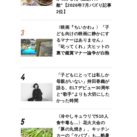
敵”【2026年7月バズり記事
2位】
〈映画『ちいかわ』〉「子
ども向けの映画に静かにす
るマナーはありません」
「叱ってくれ」大ヒットの
裏で鑑賞マナー論争が白熱
「子どもにとっては私しか
母親がいない」持田香織が
語る、ELTデビュー30周年
と“歌手”よりも大切にした
かった時間
〈冷やしキュウリで510人
食中毒も…〉花火大会の
「豚の丸焼き」、キッチン
カーの「ケバブ」も…酷暑