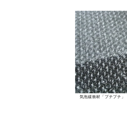
気泡緩衝材「プチプチ」