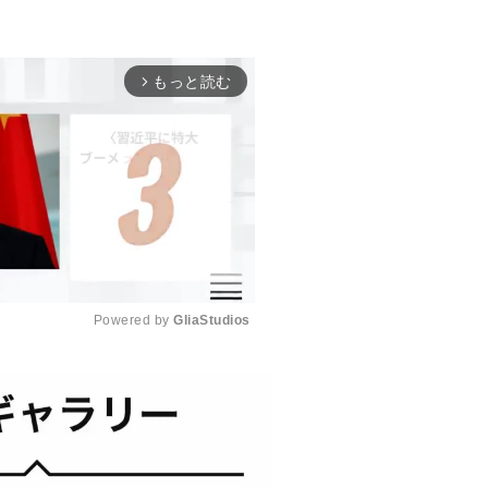
もっと読む
arrow_forward_ios
Powered by 
GliaStudios
M
u
t
e