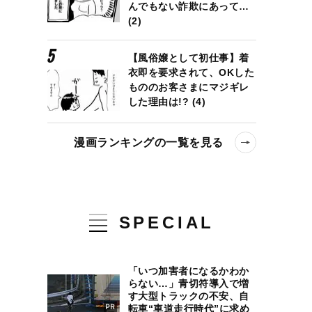
んでもない詐欺にあって…
(2)
【風俗嬢として初仕事】着
衣即を要求されて、OKした
もののお客さまにマジギレ
した理由は!? (4)
漫画ランキングの一覧を見る
SPECIAL
「いつ加害者になるかわか
らない…」青切符導入で増
す大型トラックの不安、自
転車“車道走行時代”に求め