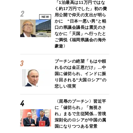
「1泊最高は11万円ではな
く約17万円でした」初の費
用公開で仰天の支出が明ら
NEW
かに “日本一悪い男”と軽
口の県議会議長は震災のさ
なかに「天国」へ行ったと
ご満悦《福岡県議会の海外
豪遊〉
プーチンの絶望「もはや頼
れるのは金正恩だけ」…中
国に値切られ、インドに振
り回される“大国ロシア”の
悲しい現実
〈屈辱のプーチン〉習近平
に「値切られ」「無視さ
れ」まるで主従関係…苦境
深刻化のロシアが中国の属
国になりつつある背景