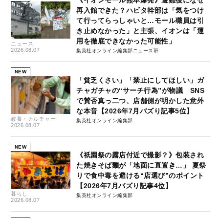
再入館できた？ハビタ幹部は「気をつけ
て行ってらっしゃいと…モール職員は引
き止めなかった」と主張、イオンは「運
用を徹底できなかった可能性」
ニュース
2026.08.07
集英社オンライン編集部ニュース班
NEW
「貧乏くさい」「禁止にしてほしい」ガ
チャガチャの“サーチ行為”が物議 SNS
で賛否真っ二つ、店舗側が明かした意外
な本音【2026年7月バズり記事5位】
教養・カルチャー
集英社オンライン編集部
2026.08.07
NEW
《祇園祭の露店付近で撮影？》包装され
た焼きそば麺が「地面に直置き…」 夏祭
りで食中毒を避ける“店選び”のポイント
【2026年7月バズり記事4位】
暮らし
集英社オンライン編集部
2026.08.07