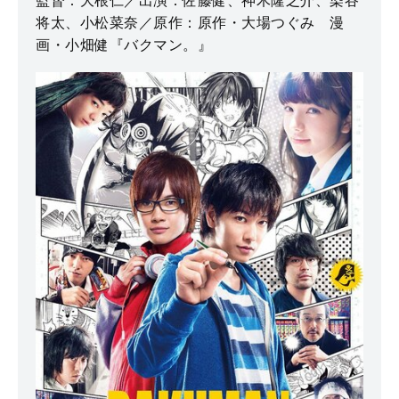
監督：大根仁／出演：佐藤健、神木隆之介、染谷
将太、小松菜奈／原作：原作・大場つぐみ 漫
画・小畑健『バクマン。』