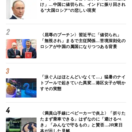
け」…中国に値切られ、インドに振り回され
る“大国ロシア”の悲しい現実
〈屈辱のプーチン〉習近平に「値切られ」
「無視され」まるで主従関係…苦境深刻化の
ロシアが中国の属国になりつつある背景
「泳ぐ人はほとんどいなくて…」猛暑のナイ
トプールで起きていた異変…港区女子が明か
すその実態
〈満員山手線にベビーカーで炎上〉「折りた
たまず乗車できる」はずなのに「避けるべ
き」「みんなで守るもの」と賛否…JR東日
本が示した見解