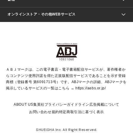
ファッション・美容
青年マンガ
ジャンプSQ.
Seventeen
週刊ヤングジャンプ
オンラインストア・その他WEBサービス
文芸・文庫・総合
芸能・情報・スポーツ
少女マンガ
Vジャンプ
non-no Web
ヤングジャンプ定期購読デジタル
すばる
Myojo
オンラインストア
りぼん
学芸・ノンフィクション・新書
最強ジャンプ
女性マンガ
@BAILA
ヤンジャン＋
小説すばる
週プレNEWS
マーガレット
集英社OTOコンテンツ
集英社 学芸編集部
少年ジャンプ＋
その他WEBサービス
クッキー
ライトノベル・ノベライズ
MAQUIA ONLINE
となりのヤングジャンプ
集英社 文芸ステーション
週プレ グラジャパ！
別冊マーガレット
SHUEISHA MANGA-ART HERITAGE
集英社 ビジネス書
ゼブラック
ココハナ
SHUEISHA ADNAVI
SPUR.JP
集英社Webマガジン Cobalt
グランドジャンプ
web 集英社文庫
キッズ
web Sportiva
マンガMee
ジャンプキャラクターズストア
集英社新書
ジャンプルーキー！
月刊オフィスユー
ＡＢＪマークは、この電子書店・電子書籍配信サービスが、著作権者か
EDITOR'S LAB
LEE
集英社オレンジ文庫
ウルトラジャンプ
青春と読書
パラスポ＋！
らコンテンツ使用許諾を得た正規版配信サービスであることを示す登録
集英社みらい文庫
リマコミ＋
HAPPY PLUS STORE
集英社新書プラス
ジャンプTOON
商標（登録番号 第6091713号）です。ABJマークの詳細、ABJマークを
Marisol
シフォン文庫
アジア人物史
S-KIDS.LAND
マンガMeets
掲示しているサービスの一覧はこちら →
https://aebs.or.jp/
shueisha vox
よみタイ
S-MANGA
Web éclat
ダッシュエックス文庫
LEEマルシェ
kotoba
集英社ジャンプリミックス
ABOUT US
集英社プライバシーガイドライン
広告掲載について
T JAPAN:The New York Times Style Magazine
JUMP j BOOKS
お問い合わせ
規約
特定商取引法に基づく表示
SHOP Marisol
e!集英社
集英社コミック文庫
集英社女性誌ポータル
éclat premium
imidas
MEN'S NON-NO WEB
SHUEISHA Inc. All Right Reserved.