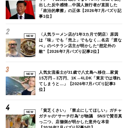
出した反中感情…中国人旅行者が直面した
「政治的摩擦」の正体【2026年7月バズり記
事1位】
〈人気ラーメン店が1年3カ月で閉店〉原因
NEW
は「味」でも「売上」でもなく…名店「渡な
べ」のベテラン店主が明かした“想定外の
敵”【2026年7月バズり記事2位】
人気女流雀士が31歳で八丈島へ移住…家賃
NEW
15万円→3万円、1K→4LDK「東京では壊れ
てしまうと…」【2026年7月バズり記事3
位】
「貧乏くさい」「禁止にしてほしい」ガチャ
NEW
ガチャの“サーチ行為”が物議 SNSで賛否真
っ二つ、店舗側が明かした意外な本音
【2026年7月バズり記事5位】