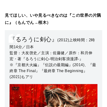
見てほしい、いや見るべきなのは『この世界の片隅
に』（もんでん→桜木）
『るろうに剣心』
(2012)上映時間：2時
間14分／日本
監督：大友啓史／主演：佐藤健／原作：和月伸
宏・著『るろうに剣心-明治剣客浪漫譚-』
※『京都大火編』『伝説の最期編』(2014)、『最
終章 The Final』『最終章 The Beginning』
(2021)もアリ