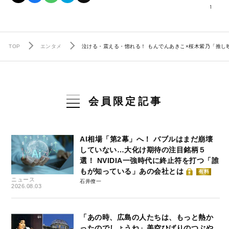
1
TOP
エンタメ
泣ける・震える・惚れる！ もんでんあきこ×桜木紫乃「推し
会員限定記事
AI相場「第2幕」へ！ バブルはまだ崩壊
していない…大化け期待の注目銘柄５
選！ NVIDIA一強時代に終止符を打つ「誰
もが知っている」あの会社とは
有料
ニュース
石井僚一
2026.08.03
「あの時、広島の人たちは、もっと熱か
ったのでしょうね」美空ひばりのつぶや