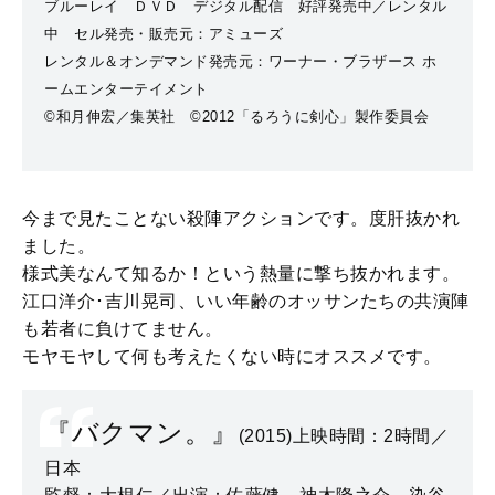
ブルーレイ ＤＶＤ デジタル配信 好評発売中／レンタル
中 セル発売・販売元：アミューズ
レンタル＆オンデマンド発売元：ワーナー・ブラザース ホ
ームエンターテイメント
©和月伸宏／集英社 ©2012「るろうに剣心」製作委員会
今まで見たことない殺陣アクションです。度肝抜かれ
ました。
様式美なんて知るか！という熱量に撃ち抜かれます。
江口洋介･吉川晃司、いい年齢のオッサンたちの共演陣
も若者に負けてません。
モヤモヤして何も考えたくない時にオススメです。
『バクマン。』
(2015)上映時間：2時間／
日本