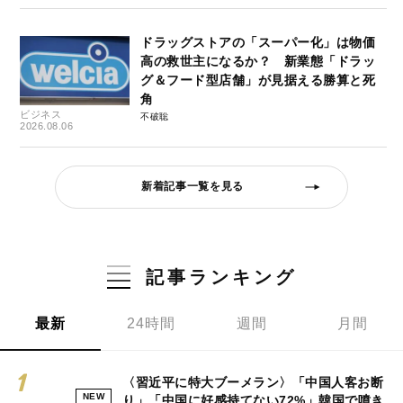
ドラッグストアの「スーパー化」は物価
高の救世主になるか？ 新業態「ドラッ
グ＆フード型店舗」が見据える勝算と死
角
ビジネス
不破聡
2026.08.06
新着記事一覧を見る
記事ランキング
最新
24時間
週間
月間
〈習近平に特大ブーメラン〉「中国人客お断
NEW
り」「中国に好感持てない72%」韓国で噴き