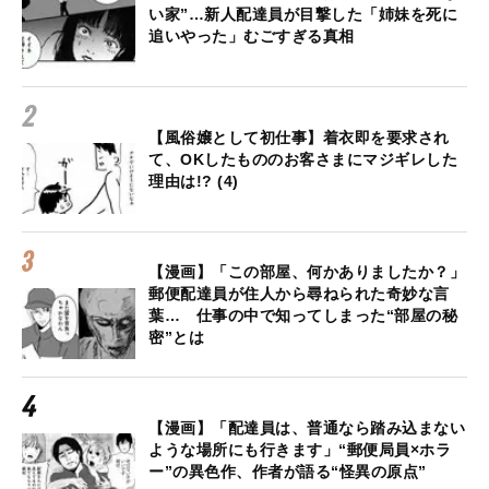
い家”…新人配達員が目撃した「姉妹を死に
追いやった」むごすぎる真相
【風俗嬢として初仕事】着衣即を要求され
て、OKしたもののお客さまにマジギレした
理由は!? (4)
【漫画】「この部屋、何かありましたか？」
郵便配達員が住人から尋ねられた奇妙な言
葉… 仕事の中で知ってしまった“部屋の秘
密”とは
【漫画】「配達員は、普通なら踏み込まない
ような場所にも行きます」“郵便局員×ホラ
ー”の異色作、作者が語る“怪異の原点”