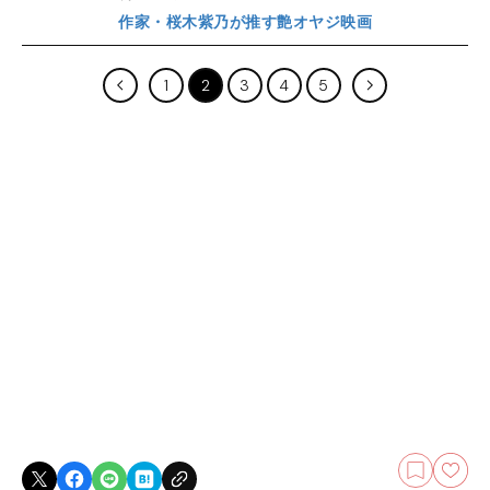
作家・桜木紫乃が推す艶オヤジ映画
1
2
3
4
5