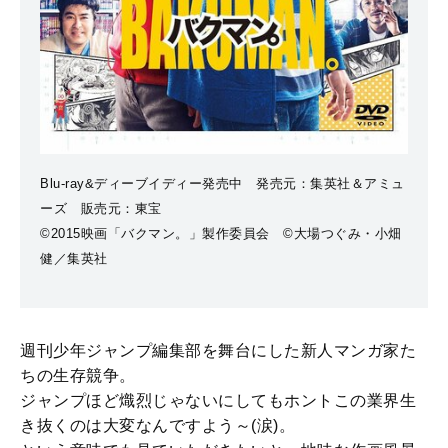
Blu-ray&ディーブイディー発売中 発売元：集英社＆アミュ
ーズ 販売元：東宝
©2015映画「バクマン。」製作委員会 ©大場つぐみ・小畑
健／集英社
週刊少年ジャンプ編集部を舞台にした新人マンガ家た
ちの生存競争。
ジャンプほど熾烈じゃないにしてもホントこの業界生
き抜くのは大変なんですよう～(涙)。