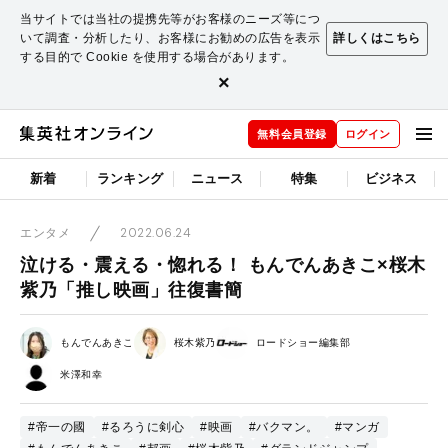
当サイトでは当社の提携先等がお客様のニーズ等につ
いて調査・分析したり、お客様にお勧めの広告を表示
詳しくはこちら
する目的で Cookie を使用する場合があります。
×
無料会員登録
ログイン
新着
ランキング
ニュース
特集
ビジネス
2022.06.24
エンタメ
泣ける・震える・惚れる！ もんでんあきこ×桜木
紫乃「推し映画」往復書簡
もんでんあきこ
桜木紫乃
ロードショー編集部
米澤和幸
#帝一の國
#るろうに剣心
#映画
#バクマン。
#マンガ