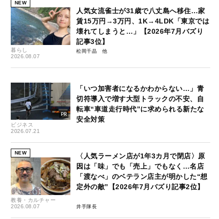
NEW
人気女流雀士が31歳で八丈島へ移住…家
賃15万円→3万円、1K→4LDK「東京では
壊れてしまうと…」【2026年7月バズり
記事3位】
暮らし
松岡千晶
2026.08.07
「いつ加害者になるかわからない…」青
切符導入で増す大型トラックの不安、自
転車“車道走行時代”に求められる新たな
安全対策
ビジネス
2026.07.21
NEW
〈人気ラーメン店が1年3カ月で閉店〉原
因は「味」でも「売上」でもなく…名店
「渡なべ」のベテラン店主が明かした“想
定外の敵”【2026年7月バズり記事2位】
教養・カルチャー
2026.08.07
井手隊長