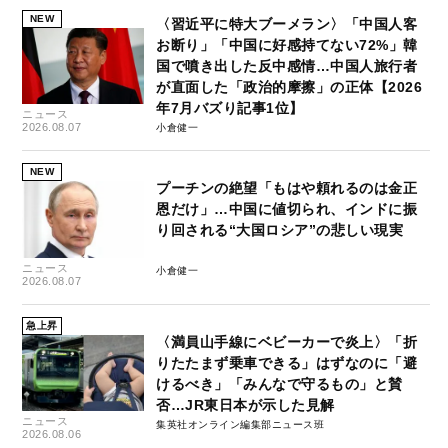
NEW
〈習近平に特大ブーメラン〉「中国人客
お断り」「中国に好感持てない72%」韓
国で噴き出した反中感情…中国人旅行者
が直面した「政治的摩擦」の正体【2026
年7月バズり記事1位】
ニュース
2026.08.07
小倉健一
NEW
プーチンの絶望「もはや頼れるのは金正
恩だけ」…中国に値切られ、インドに振
り回される“大国ロシア”の悲しい現実
ニュース
小倉健一
2026.08.07
急上昇
〈満員山手線にベビーカーで炎上〉「折
りたたまず乗車できる」はずなのに「避
けるべき」「みんなで守るもの」と賛
否…JR東日本が示した見解
ニュース
集英社オンライン編集部ニュース班
2026.08.06