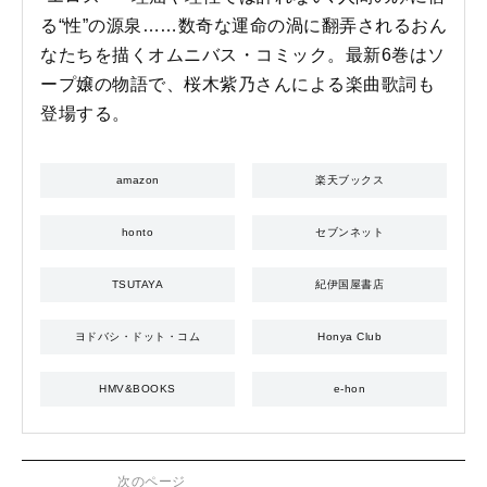
る“性”の源泉……数奇な運命の渦に翻弄されるおん
なたちを描くオムニバス・コミック。最新6巻はソ
ープ嬢の物語で、桜木紫乃さんによる楽曲歌詞も
登場する。
amazon
楽天ブックス
honto
セブンネット
TSUTAYA
紀伊国屋書店
ヨドバシ・ドット・コム
Honya Club
HMV&BOOKS
e-hon
次のページ