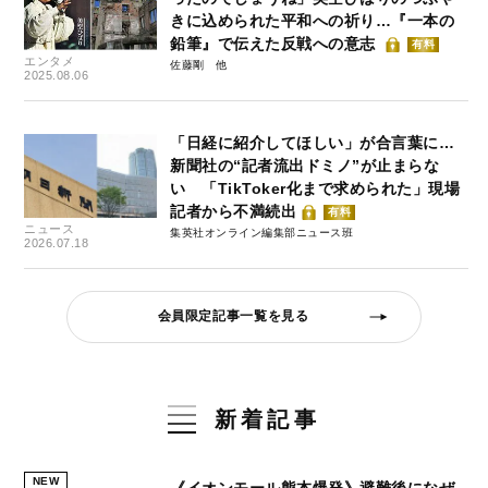
きに込められた平和への祈り…『一本の
鉛筆』で伝えた反戦への意志
有料
エンタメ
佐藤剛
2025.08.06
「日経に紹介してほしい」が合言葉に…
新聞社の“記者流出ドミノ”が止まらな
い 「TikToker化まで求められた」現場
記者から不満続出
有料
ニュース
集英社オンライン編集部ニュース班
2026.07.18
会員限定記事一覧を見る
新着記事
NEW
《イオンモール熊本爆発》避難後になぜ