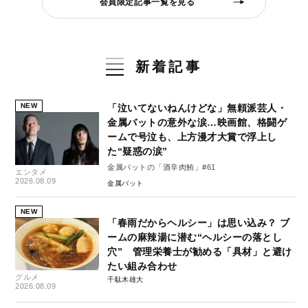
会員限定記事一覧を見る
新着記事
NEW
「泣いてないねんけどな」無頼派芸人・
金属バットの意外な涙…映画館、格闘ゲ
ームで号泣も、上方漫才大賞で浮上し
た“疑惑の涙”
金属バットの「酒辛肉鮪」#61
エンタメ
2026.08.09
金属バット
NEW
「春雨だからヘルシー」は思い込み？ ブ
ームの麻辣湯に潜む“ヘルシーの落とし
穴” 管理栄養士が勧める「具材」と避け
たい組み合わせ
グルメ
千駄木雄大
2026.08.09