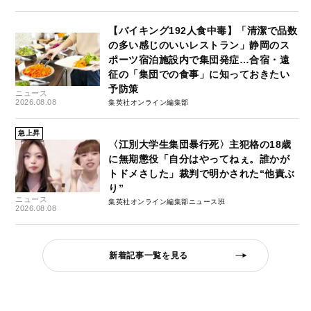
【バイキング192人食中毒】「清潔で品数
の多い感じのいいレストラン」静岡のス
ポーツ宿泊施設内で集団発症…合宿・遠
征の「集団での食事」に知っておきたい
予防策
ニュース
2026.08.08
集英社オンライン編集部
急上昇
〈江別大学生集団暴行死〉主犯格の18歳
に無期懲役「自分はやってねぇ。誰かが
トドメさした」裁判で明かされた“他責ぶ
り”
ニュース
集英社オンライン編集部ニュース班
2026.08.08
新着記事一覧を見る