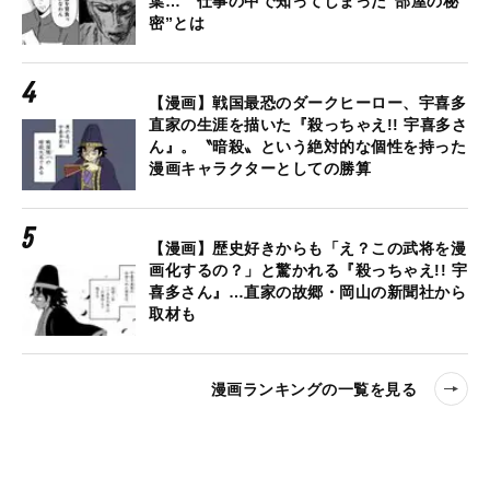
葉… 仕事の中で知ってしまった“部屋の秘
密”とは
【漫画】戦国最恐のダークヒーロー、宇喜多
直家の生涯を描いた『殺っちゃえ!! 宇喜多さ
ん』。〝暗殺〟という絶対的な個性を持った
漫画キャラクターとしての勝算
【漫画】歴史好きからも「え？この武将を漫
画化するの？」と驚かれる『殺っちゃえ!! 宇
喜多さん』…直家の故郷・岡山の新聞社から
取材も
漫画ランキングの一覧を見る