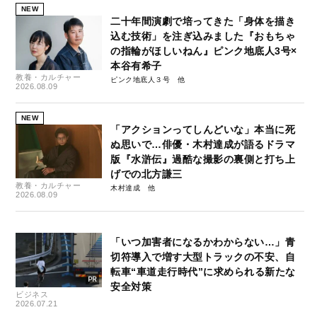
NEW
二十年間演劇で培ってきた「身体を描き
込む技術」を注ぎ込みました『おもちゃ
の指輪がほしいねん』ピンク地底人3号×
本谷有希子
教養・カルチャー
ピンク地底人３号
2026.08.09
NEW
「アクションってしんどいな」本当に死
ぬ思いで…俳優・木村達成が語るドラマ
版『水滸伝』過酷な撮影の裏側と打ち上
げでの北方謙三
教養・カルチャー
木村達成
2026.08.09
「いつ加害者になるかわからない…」青
切符導入で増す大型トラックの不安、自
転車“車道走行時代”に求められる新たな
安全対策
ビジネス
2026.07.21