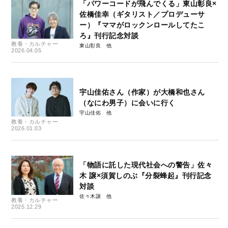
「パワーコードが飛んでくる」東山彰良×
佐橋佳幸（ギタリスト／プロデューサ
ー）『ママがロックンロールしてたこ
ろ』刊行記念対談
教養・カルチャー
東山彰良
2026.04.05
宇山佳佑さん（作家）が大橋和也さん
（なにわ男子）に会いに行く
宇山佳佑
教養・カルチャー
2026.01.03
「物語に託した現代社会への警告」佐々
木 譲×須賀しのぶ『分裂蜂起』刊行記念
対談
佐々木譲
教養・カルチャー
2025.12.29