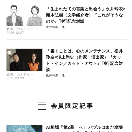
「生まれたての言葉と出会う」永井玲衣×
頭木弘樹（文学紹介者）『これがそうな
のか』刊行記念対談
永井玲衣
教養・カルチャー
2025.12.27
「書くことは、心のメンテナンス」松井
玲奈×鴻上尚史（作家・演出家）『カッ
ト・イン／カット・アウト』刊行記念対
談
教養・カルチャー
松井玲奈
2025.03.29
会員限定記事
AI相場「第2幕」へ！ バブルはまだ崩壊