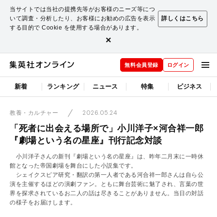
当サイトでは当社の提携先等がお客様のニーズ等につ
いて調査・分析したり、お客様にお勧めの広告を表示
詳しくはこちら
する目的で Cookie を使用する場合があります。
×
無料会員登録
ログイン
新着
ランキング
ニュース
特集
ビジネス
2026.05.24
教養・カルチャー
「死者に出会える場所で」小川洋子×河合祥一郎
『劇場という名の星座』刊行記念対談
小川洋子さんの新刊『劇場という名の星座』は、昨年二月末に一時休
館となった帝国劇場を舞台にした小説集です。
シェイクスピア研究・翻訳の第一人者である河合祥一郎さんは自ら公
演を主催するほどの演劇ファン。ともに舞台芸術に魅了され、言葉の世
界を探求されているお二人の話は尽きることがありません。当日の対話
の様子をお届けします。