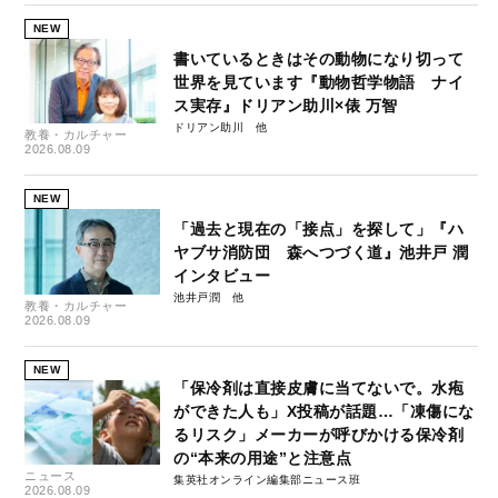
NEW
書いているときはその動物になり切って
世界を見ています『動物哲学物語 ナイ
ス実存』ドリアン助川×俵 万智
ドリアン助川
教養・カルチャー
2026.08.09
NEW
「過去と現在の「接点」を探して」『ハ
ヤブサ消防団 森へつづく道』池井戸 潤
インタビュー
池井戸潤
教養・カルチャー
2026.08.09
NEW
「保冷剤は直接皮膚に当てないで。水疱
ができた人も」X投稿が話題…「凍傷にな
るリスク」メーカーが呼びかける保冷剤
の“本来の用途”と注意点
ニュース
集英社オンライン編集部ニュース班
2026.08.09