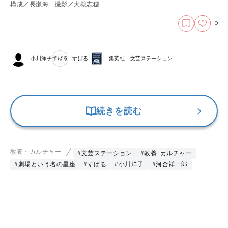
構成／長瀬海 撮影／大槻志穂
0
小川洋子
すばる
集英社 文芸ステーション
続きを読む
教養・カルチャー
#文芸ステーション
#教養･カルチャー
#劇場という名の星座
#すばる
#小川洋子
#河合祥一郎