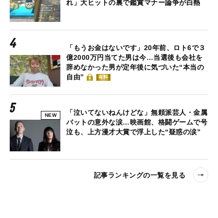
れ」大ヒットの裏で鑑賞マナー論争が白熱
「もうお金はないです」20年前、ロト6で３
億2000万円当てた男は今…当選後も会社を
辞めなかった男が定年後に気づいた“本当の
自由”
有料
「泣いてないねんけどな」無頼派芸人・金属
NEW
バットの意外な涙…映画館、格闘ゲームで号
泣も、上方漫才大賞で浮上した“疑惑の涙”
記事ランキングの一覧を見る