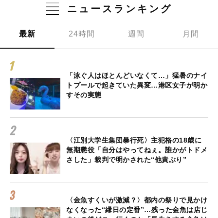
ニュースランキング
最新
24時間
週間
月間
「泳ぐ人はほとんどいなくて…」猛暑のナイ
トプールで起きていた異変…港区女子が明か
すその実態
〈江別大学生集団暴行死〉主犯格の18歳に
無期懲役「自分はやってねぇ。誰かがトドメ
さした」裁判で明かされた“他責ぶり”
〈金魚すくいが激減？〉都内の祭りで見かけ
なくなった“縁日の定番”…残った金魚は店じ