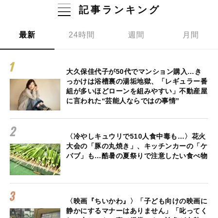
記事ランキング
最新
24時間
週間
月間
大久保佳代子が50代でマンション購入…き
っかけは浴槽裏の湯垢地獄、「レギュラー番
組が多いほどローンを組みやすい」不動産屋
に言われた“芸能人ならではの事情”
〈冷やしキュウリで510人食中毒も…〉花火
大会の「豚の丸焼き」、キッチンカーの「ケ
バブ」も…酷暑の夏祭りで注意したい食べ物
〈映画『ちいかわ』〉「子ども向けの映画に
静かにするマナーはありません」「叱ってく