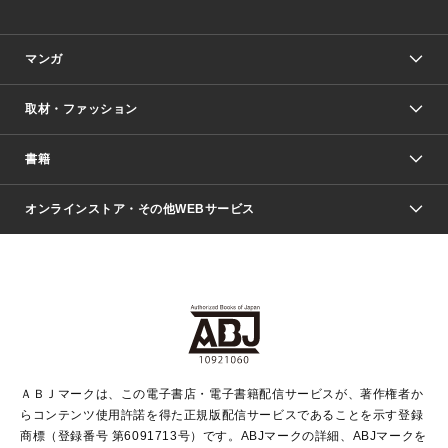
マンガ
取材・ファッション
少年マンガ
週刊少年ジャンプ
書籍
ファッション・美容
青年マンガ
ジャンプSQ.
Seventeen
週刊ヤングジャンプ
オンラインストア・その他WEBサービス
文芸・文庫・総合
芸能・情報・スポーツ
少女マンガ
Vジャンプ
non-no Web
ヤングジャンプ定期購読デジタル
すばる
Myojo
オンラインストア
りぼん
学芸・ノンフィクション・新書
最強ジャンプ
女性マンガ
@BAILA
ヤンジャン＋
小説すばる
週プレNEWS
マーガレット
集英社OTOコンテンツ
集英社 学芸編集部
少年ジャンプ＋
その他WEBサービス
クッキー
ライトノベル・ノベライズ
MAQUIA ONLINE
となりのヤングジャンプ
集英社 文芸ステーション
週プレ グラジャパ！
別冊マーガレット
SHUEISHA MANGA-ART HERITAGE
集英社 ビジネス書
ゼブラック
ココハナ
SHUEISHA ADNAVI
SPUR.JP
集英社Webマガジン Cobalt
グランドジャンプ
web 集英社文庫
キッズ
web Sportiva
マンガMee
ジャンプキャラクターズストア
集英社新書
ジャンプルーキー！
月刊オフィスユー
ＡＢＪマークは、この電子書店・電子書籍配信サービスが、著作権者か
EDITOR'S LAB
LEE
集英社オレンジ文庫
ウルトラジャンプ
青春と読書
パラスポ＋！
らコンテンツ使用許諾を得た正規版配信サービスであることを示す登録
集英社みらい文庫
リマコミ＋
HAPPY PLUS STORE
集英社新書プラス
ジャンプTOON
商標（登録番号 第6091713号）です。ABJマークの詳細、ABJマークを
Marisol
シフォン文庫