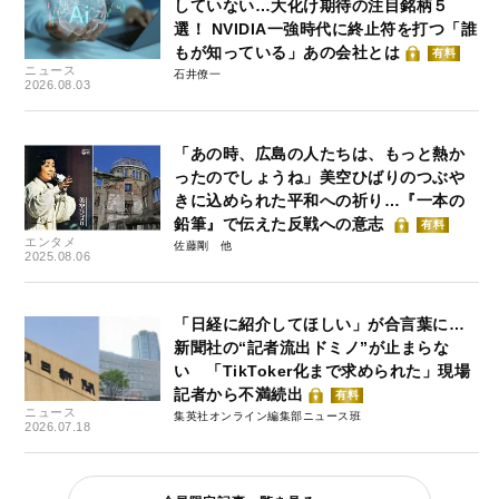
していない…大化け期待の注目銘柄５
選！ NVIDIA一強時代に終止符を打つ「誰
もが知っている」あの会社とは
有料
ニュース
石井僚一
2026.08.03
「あの時、広島の人たちは、もっと熱か
ったのでしょうね」美空ひばりのつぶや
きに込められた平和への祈り…『一本の
鉛筆』で伝えた反戦への意志
有料
エンタメ
佐藤剛
2025.08.06
「日経に紹介してほしい」が合言葉に…
新聞社の“記者流出ドミノ”が止まらな
い 「TikToker化まで求められた」現場
記者から不満続出
有料
ニュース
集英社オンライン編集部ニュース班
2026.07.18