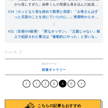
くんはポツンと…」【京都小６死体遺棄】
から怪しすぎた」結希くんの母親も巻き込んだ姑息す
ぎる養父の偽装工作と“BBQポップコーン事件”【京都
#14
〈カッとなり首を絞めて殺害と供述〉「お母さんはず
小６遺棄】
っと旦那のことを信じていたのに…」捜索時からオド
オドしていた養父は中学時代は優等生→高校ではサッ
カー部補欠で“フツウ”に【京都小６遺棄】
#21
〈京都小6殺害〉「変なオッサン」「父親じゃない」殺
人で起訴された養父は「衝動的にやった」と言いなが
ら殺害場所を探して移動した形跡…供述には不審な点
も
ニュース
次のページ
画像ギャラリー
1
2
3
4
5
こちらの記事もおすすめ