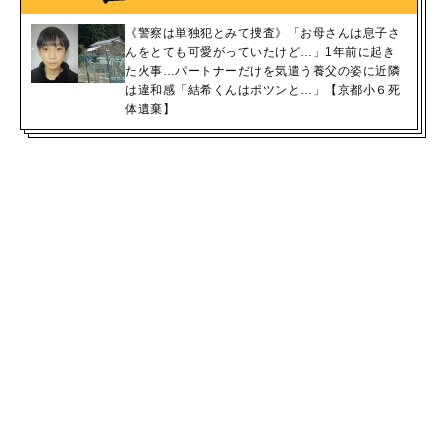
《警察は単独犯とみて捜査》「お母さんは息子さ
んをとても可愛がっていたけど…」1年前に起き
た火事…パートナーだけを気遣う養父の姿に近隣
は違和感「結希くんはポツンと…」【京都小６死
体遺棄】