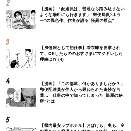
【漫画】「配達員は、普通なら踏み込まない
ような場所にも行きます」“郵便局員×ホラ
ー”の異色作、作者が語る“怪異の原点”
【風俗嬢として初仕事】着衣即を要求され
て、OKしたもののお客さまにマジギレした
理由は!? (4)
【漫画】「この部屋、何かありましたか？」
郵便配達員が住人から尋ねられた奇妙な言
葉… 仕事の中で知ってしまった“部屋の秘
密”とは
【県内最安ラブホテル】おばけも、虫も、変