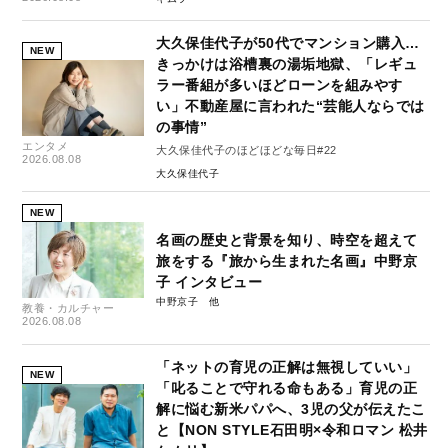
大久保佳代子が50代でマンション購入…
NEW
きっかけは浴槽裏の湯垢地獄、「レギュ
ラー番組が多いほどローンを組みやす
い」不動産屋に言われた“芸能人ならでは
の事情”
エンタメ
大久保佳代子のほどほどな毎日#22
2026.08.08
大久保佳代子
NEW
名画の歴史と背景を知り、時空を超えて
旅をする『旅から生まれた名画』中野京
子 インタビュー
中野京子
教養・カルチャー
2026.08.08
「ネットの育児の正解は無視していい」
NEW
「叱ることで守れる命もある」育児の正
解に悩む新米パパへ、3児の父が伝えたこ
と【NON STYLE石田明×令和ロマン 松井