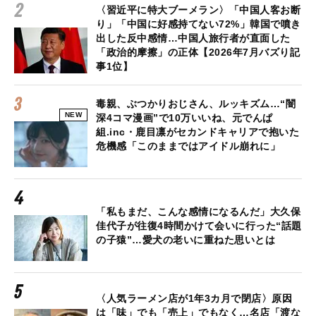
〈習近平に特大ブーメラン〉「中国人客お断
り」「中国に好感持てない72%」韓国で噴き
出した反中感情…中国人旅行者が直面した
「政治的摩擦」の正体【2026年7月バズり記
事1位】
毒親、ぶつかりおじさん、ルッキズム…“闇
NEW
深4コマ漫画”で10万いいね、元でんぱ
組.inc・鹿目凛がセカンドキャリアで抱いた
危機感「このままではアイドル崩れに」
「私もまだ、こんな感情になるんだ」大久保
佳代子が往復4時間かけて会いに行った“話題
の子猿”…愛犬の老いに重ねた思いとは
〈人気ラーメン店が1年3カ月で閉店〉原因
は「味」でも「売上」でもなく…名店「渡な