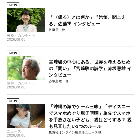
NEW
「〈保る〉とは何か」『汽笛、聞こえ
る』佐藤雫 インタビュー
佐藤雫
教養・カルチャー
2026.08.08
NEW
宮﨑駿の中心にある、世界を考えるため
の「問い」『宮﨑駿の詩学』赤坂憲雄 イ
ンタビュー
赤坂憲雄
教養・カルチャー
2026.08.08
NEW
「沖縄の海でゲーム三昧」「ディズニー
でスマホめぐり親子喧嘩」旅先でスマホ
を手放さない子ども、親はどうする？ 親
も見直したい3つのルール
ニュース
集英社オンライン編集部ニュース班
2026.08.08