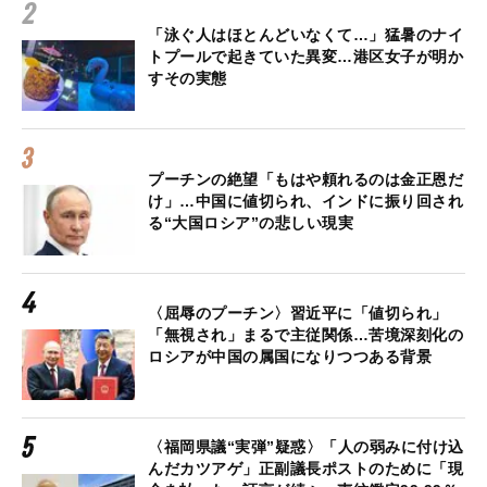
「泳ぐ人はほとんどいなくて…」猛暑のナイ
トプールで起きていた異変…港区女子が明か
すその実態
プーチンの絶望「もはや頼れるのは金正恩だ
け」…中国に値切られ、インドに振り回され
る“大国ロシア”の悲しい現実
〈屈辱のプーチン〉習近平に「値切られ」
「無視され」まるで主従関係…苦境深刻化の
ロシアが中国の属国になりつつある背景
〈福岡県議“実弾”疑惑〉「人の弱みに付け込
んだカツアゲ」正副議長ポストのために「現