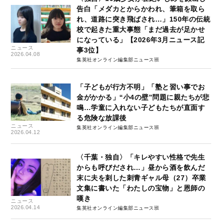
告白「メダカとからかわれ、筆箱を取ら
れ、道路に突き飛ばされ…」150年の伝統
校で起きた重大事態「まだ過去が足かせ
になっている」【2026年3月ニュース記
ニュース
事3位】
2026.04.08
集英社オンライン編集部ニュース班
「子どもが行方不明」「塾と習い事でお
金がかかる」“小4の壁”問題に親たちが悲
鳴…学童に入れない子どもたちが直面す
る危険な放課後
ニュース
集英社オンライン編集部ニュース班
2026.04.12
〈千葉・独自〉「キレやすい性格で先生
からも呼びだされ…」昼から酒を飲んだ
末に夫を刺した刺青ギャル母（27）卒業
文集に書いた「わたしの宝物」と恩師の
嘆き
ニュース
2026.04.14
集英社オンライン編集部ニュース班