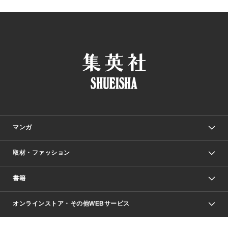
マンガ
取材・ファッション
少年マンガ
週刊少年ジャンプ
書籍
ファッション・美容
青年マンガ
ジャンプSQ.
Seventeen
週刊ヤングジャンプ
オンラインストア・その他WEBサービス
文芸・文庫・総合
芸能・情報・スポーツ
少女マンガ
Vジャンプ
non-no Web
ヤングジャンプ定期購読デジタル
すばる