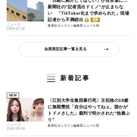
「日経に紹介してほしい」が合言葉に…
新聞社の“記者流出ドミノ”が止まらな
い 「TikToker化まで求められた」現場
記者から不満続出
有料
ニュース
集英社オンライン編集部ニュース班
2026.07.18
会員限定記事一覧を見る
新着記事
NEW
〈江別大学生集団暴行死〉主犯格の18歳
に無期懲役「自分はやってねぇ。誰かが
トドメさした」裁判で明かされた“他責ぶ
り”
ニュース
集英社オンライン編集部ニュース班
2026.08.08