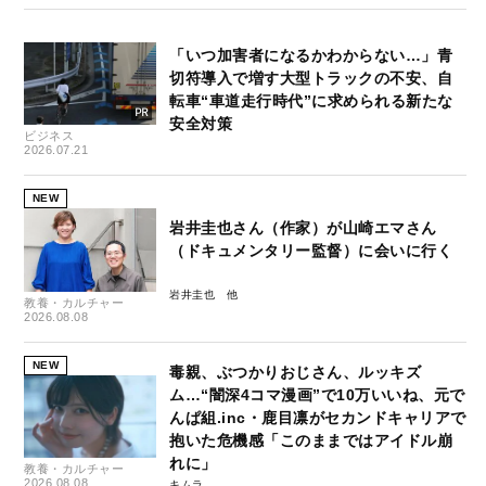
「いつ加害者になるかわからない…」青
切符導入で増す大型トラックの不安、自
転車“車道走行時代”に求められる新たな
安全対策
ビジネス
2026.07.21
NEW
岩井圭也さん（作家）が山崎エマさん
（ドキュメンタリー監督）に会いに行く
岩井圭也
教養・カルチャー
2026.08.08
NEW
毒親、ぶつかりおじさん、ルッキズ
ム…“闇深4コマ漫画”で10万いいね、元で
んぱ組.inc・鹿目凛がセカンドキャリアで
抱いた危機感「このままではアイドル崩
れに」
教養・カルチャー
2026.08.08
キムラ