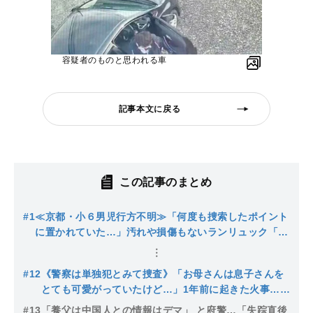
容疑者のものと思われる車
記事本文に戻る
この記事のまとめ
#1
≪京都・小６男児行方不明≫「何度も捜索したポイント
に置かれていた…」汚れや損傷もないランリュック「置
いたのは誰か？」消防団団長は「発見場所は普段から不
法投棄が多いエリア」
#12
《警察は単独犯とみて捜査》「お母さんは息子さんを
とても可愛がっていたけど…」1年前に起きた火事…パ
ートナーだけを気遣う養父の姿に近隣は違和感「結希
#13
「養父は中国人との情報はデマ」 と府警…「失踪直後