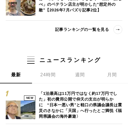
べ」のベテラン店主が明かした“想定外の
敵”【2026年7月バズり記事2位】
記事ランキングの一覧を見る
ニュースランキング
最新
24時間
週間
月間
「1泊最高は11万円ではなく約17万円でし
NEW
た」初の費用公開で仰天の支出が明らか
に “日本一悪い男”と軽口の県議会議長は震
災のさなかに「天国」へ行ったとご満悦《福
岡県議会の海外豪遊〉