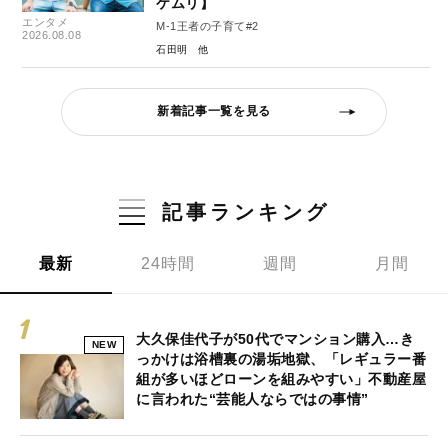
ケムリ】
エンタメ
M-1王者の子育て#2
2026.08.08
石田明
新着記事一覧を見る
記事ランキング
最新
24時間
週間
月間
大久保佳代子が50代でマンション購入…き
NEW
っかけは浴槽裏の湯垢地獄、「レギュラー番
組が多いほどローンを組みやすい」不動産屋
に言われた“芸能人ならではの事情”