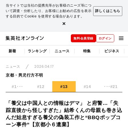
当サイトでは当社の提携先等がお客様のニーズ等につ
いて調査・分析したり、お客様にお勧めの広告を表示
詳しくはこちら
する目的で Cookie を使用する場合があります。
×
無料会員登録
ログイン
新着
ランキング
ニュース
特集
ビジネス
2026.04.17
ニュース
京都・男児行方不明
#1･･･
#12
#13
#14
･･･#21
「養父は中国人との情報はデマ」 と府警…「失
踪直後から怪しすぎた」結希くんの母親も巻き込
んだ姑息すぎる養父の偽装工作と“BBQポップコ
ーン事件”【京都小６遺棄】