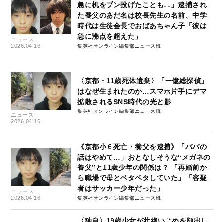
急に机をブン投げたことも…」逮捕され
た養父のあだ名は校長先生の名前、中学
時代は生徒会長でおばあちゃん子「彼は
急に沸点を超えた」
ニュース
2026.04.16
集英社オンライン編集部ニュース班
〈京都・11歳死体遺棄〉「一億総探偵」
はなぜ生まれたのか…スマホ片手にデマ
拡散されるSNS時代の光と影
集英社オンライン編集部ニュース班
ニュース
2026.04.16
《京都小６死亡・養父を逮捕》「パパの
話はやめて…」おとなしそうな“メガネの
養父”と11歳少年の関係は？ 「再婚前か
ら職場で母とベタベタしていた」「容疑
者はサッカー少年だった」
ニュース
2026.04.16
集英社オンライン編集部ニュース班
〈独自〉19歳少女が壮絶いじめを顔出し