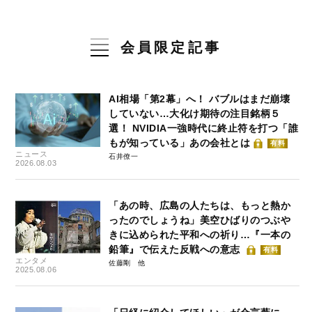
会員限定記事
AI相場「第2幕」へ！ バブルはまだ崩壊
していない…大化け期待の注目銘柄５
選！ NVIDIA一強時代に終止符を打つ「誰
もが知っている」あの会社とは
有料
ニュース
石井僚一
2026.08.03
「あの時、広島の人たちは、もっと熱か
ったのでしょうね」美空ひばりのつぶや
きに込められた平和への祈り…『一本の
鉛筆』で伝えた反戦への意志
有料
エンタメ
佐藤剛
2025.08.06