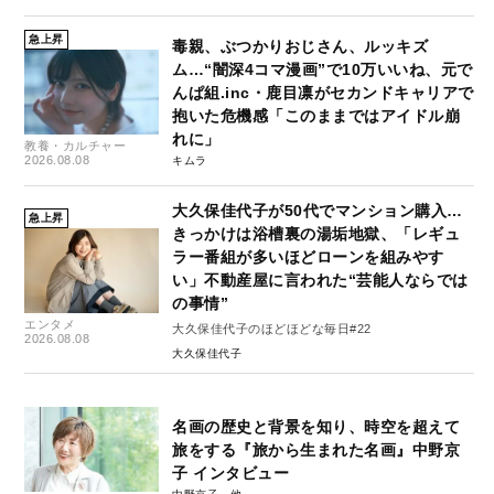
急上昇
毒親、ぶつかりおじさん、ルッキズ
ム…“闇深4コマ漫画”で10万いいね、元で
んぱ組.inc・鹿目凛がセカンドキャリアで
抱いた危機感「このままではアイドル崩
れに」
教養・カルチャー
2026.08.08
キムラ
大久保佳代子が50代でマンション購入…
急上昇
きっかけは浴槽裏の湯垢地獄、「レギュ
ラー番組が多いほどローンを組みやす
い」不動産屋に言われた“芸能人ならでは
の事情”
エンタメ
大久保佳代子のほどほどな毎日#22
2026.08.08
大久保佳代子
名画の歴史と背景を知り、時空を超えて
旅をする『旅から生まれた名画』中野京
子 インタビュー