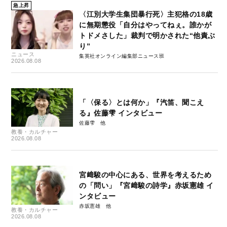
急上昇
〈江別大学生集団暴行死〉主犯格の18歳
に無期懲役「自分はやってねぇ。誰かが
トドメさした」裁判で明かされた“他責ぶ
り”
ニュース
集英社オンライン編集部ニュース班
2026.08.08
「〈保る〉とは何か」『汽笛、聞こえ
る』佐藤雫 インタビュー
佐藤雫
教養・カルチャー
2026.08.08
宮﨑駿の中心にある、世界を考えるため
の「問い」『宮﨑駿の詩学』赤坂憲雄 イ
ンタビュー
赤坂憲雄
教養・カルチャー
2026.08.08