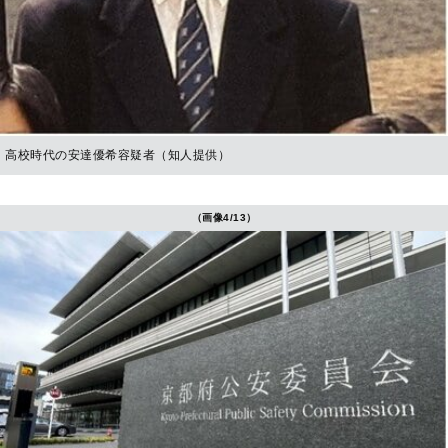
高校時代の安達優希容疑者（知人提供）
（画像4/13）