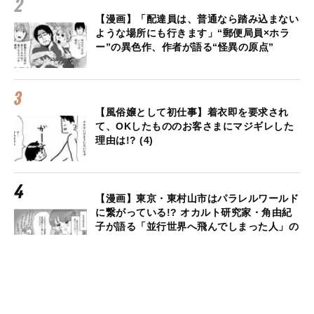
【漫画】「配達員は、普通なら踏み込まない
ような場所にも行きます」“郵便局員×ホラ
ー”の異色作、作者が語る“怪異の原点”
【風俗嬢として初仕事】着衣即を要求され
て、OKしたもののお客さまにマジギレした
理由は!? (4)
【漫画】東京・東村山市はパラレルワールド
に繋がっている!? オカルト研究家・角由紀
子が語る「並行世界へ飛んでしまった人」の
こと
【漫画】妻が口をきいてくれなくなって５
年。限界を迎える夫のメンタルはどうなるの