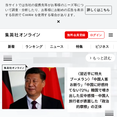
当サイトでは当社の提携先等がお客様のニーズ等につ
いて調査・分析したり、お客様にお勧めの広告を表示
詳しくはこちら
する目的で Cookie を使用する場合があります。
×
無料会員登録
ログイン
新着
ランキング
ニュース
特集
ビジネス
もっと読む
arrow_forward_ios