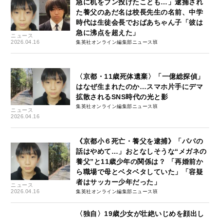
急に机をブン投げたことも…」逮捕され
た養父のあだ名は校長先生の名前、中学
時代は生徒会長でおばあちゃん子「彼は
急に沸点を超えた」
ニュース
2026.04.16
集英社オンライン編集部ニュース班
〈京都・11歳死体遺棄〉「一億総探偵」
はなぜ生まれたのか…スマホ片手にデマ
拡散されるSNS時代の光と影
集英社オンライン編集部ニュース班
ニュース
2026.04.16
《京都小６死亡・養父を逮捕》「パパの
話はやめて…」おとなしそうな“メガネの
養父”と11歳少年の関係は？ 「再婚前か
ら職場で母とベタベタしていた」「容疑
者はサッカー少年だった」
ニュース
2026.04.16
集英社オンライン編集部ニュース班
〈独自〉19歳少女が壮絶いじめを顔出し