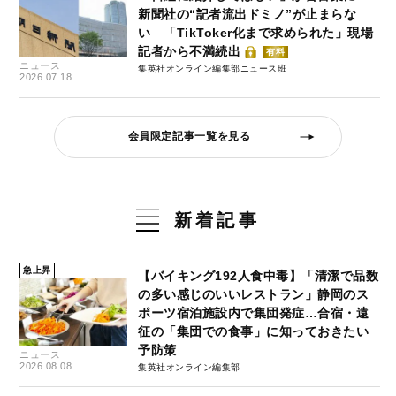
新聞社の“記者流出ドミノ”が止まらな
い 「TikToker化まで求められた」現場
記者から不満続出
有料
ニュース
集英社オンライン編集部ニュース班
2026.07.18
会員限定記事一覧を見る
新着記事
急上昇
【バイキング192人食中毒】「清潔で品数
の多い感じのいいレストラン」静岡のス
ポーツ宿泊施設内で集団発症…合宿・遠
征の「集団での食事」に知っておきたい
予防策
ニュース
2026.08.08
集英社オンライン編集部