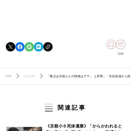
339
TOP
ニュース
「養父は中国人との情報はデマ」 と府警…「失踪直後から怪
関連記事
《京都小６死体遺棄》「からかわれると