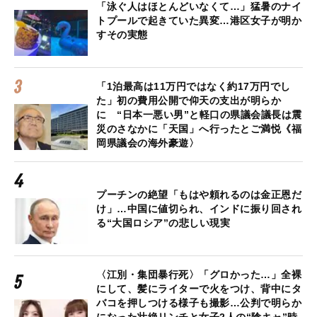
「泳ぐ人はほとんどいなくて…」猛暑のナイ
トプールで起きていた異変…港区女子が明か
すその実態
「1泊最高は11万円ではなく約17万円でし
た」初の費用公開で仰天の支出が明らか
に “日本一悪い男”と軽口の県議会議長は震
災のさなかに「天国」へ行ったとご満悦《福
岡県議会の海外豪遊〉
プーチンの絶望「もはや頼れるのは金正恩だ
け」…中国に値切られ、インドに振り回され
る“大国ロシア”の悲しい現実
〈江別・集団暴行死〉「グロかった…」全裸
にして、髪にライターで火をつけ、背中にタ
バコを押しつける様子も撮影…公判で明らか
になった壮絶リンチと女子2人の“陰キャ”時