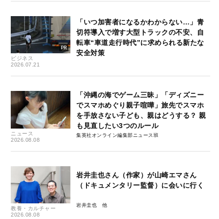
「いつ加害者になるかわからない…」青
切符導入で増す大型トラックの不安、自
転車“車道走行時代”に求められる新たな
安全対策
ビジネス
2026.07.21
「沖縄の海でゲーム三昧」「ディズニー
でスマホめぐり親子喧嘩」旅先でスマホ
を手放さない子ども、親はどうする？ 親
も見直したい3つのルール
ニュース
集英社オンライン編集部ニュース班
2026.08.08
岩井圭也さん（作家）が山崎エマさん
（ドキュメンタリー監督）に会いに行く
岩井圭也
教養・カルチャー
2026.08.08