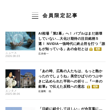
会員限定記事
AI相場「第2幕」へ！ バブルはまだ崩壊
していない…大化け期待の注目銘柄５
選！ NVIDIA一強時代に終止符を打つ「誰
もが知っている」あの会社とは
有料
ニュース
石井僚一
2026.08.03
「あの時、広島の人たちは、もっと熱か
ったのでしょうね」美空ひばりのつぶや
きに込められた平和への祈り…『一本の
鉛筆』で伝えた反戦への意志
有料
エンタメ
佐藤剛
2025.08.06
「日経に紹介してほしい」が合言葉に…