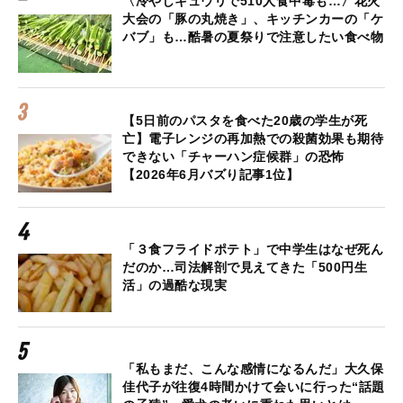
〈冷やしキュウリで510人食中毒も…〉花火
大会の「豚の丸焼き」、キッチンカーの「ケ
バブ」も…酷暑の夏祭りで注意したい食べ物
【5日前のパスタを食べた20歳の学生が死
亡】電子レンジの再加熱での殺菌効果も期待
できない「チャーハン症候群」の恐怖
【2026年6月バズり記事1位】
「３食フライドポテト」で中学生はなぜ死ん
だのか…司法解剖で見えてきた「500円生
活」の過酷な現実
「私もまだ、こんな感情になるんだ」大久保
佳代子が往復4時間かけて会いに行った“話題