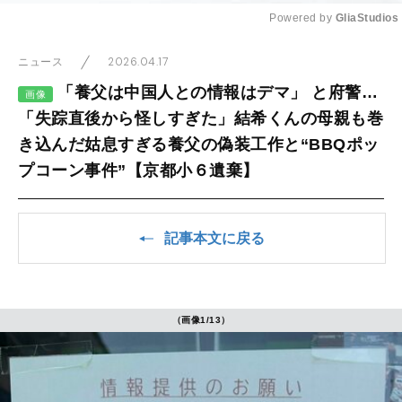
Powered by 
GliaStudios
Mute
2026.04.17
ニュース
「養父は中国人との情報はデマ」 と府警…
画像
「失踪直後から怪しすぎた」結希くんの母親も巻
き込んだ姑息すぎる養父の偽装工作と“BBQポッ
プコーン事件”【京都小６遺棄】
記事本文に戻る
（画像1/13）