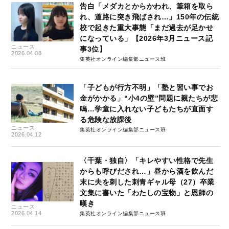
告白「メダカとからかわれ、筆箱を取ら
れ、道路に突き飛ばされ…」150年の伝統
校で起きた重大事態「まだ過去が足かせ
になっている」【2026年3月ニュース記
ニュース
事3位】
2026.04.08
集英社オンライン編集部ニュース班
「子どもが行方不明」「塾と習い事でお
金がかかる」“小4の壁”問題に親たちが悲
鳴…学童に入れない子どもたちが直面す
る危険な放課後
ニュース
集英社オンライン編集部ニュース班
2026.04.12
〈千葉・独自〉「キレやすい性格で先生
からも呼びだされ…」昼から酒を飲んだ
末に夫を刺した刺青ギャル母（27）卒業
文集に書いた「わたしの宝物」と恩師の
嘆き
ニュース
2026.04.14
集英社オンライン編集部ニュース班