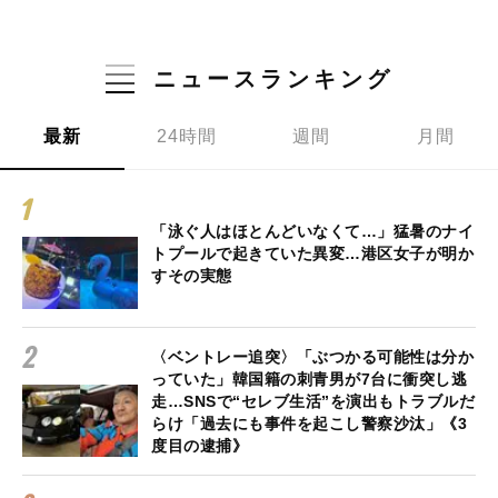
ニュースランキング
最新
24時間
週間
月間
「泳ぐ人はほとんどいなくて…」猛暑のナイ
トプールで起きていた異変…港区女子が明か
すその実態
〈ベントレー追突〉「ぶつかる可能性は分か
っていた」韓国籍の刺青男が7台に衝突し逃
走…SNSで“セレブ生活”を演出もトラブルだ
らけ「過去にも事件を起こし警察沙汰」《3
度目の逮捕》