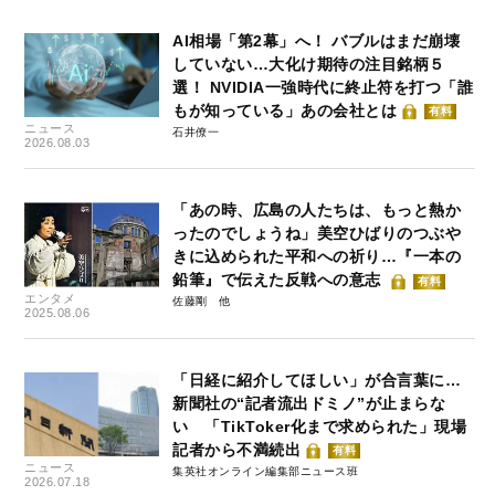
AI相場「第2幕」へ！ バブルはまだ崩壊
していない…大化け期待の注目銘柄５
選！ NVIDIA一強時代に終止符を打つ「誰
もが知っている」あの会社とは
有料
ニュース
石井僚一
2026.08.03
「あの時、広島の人たちは、もっと熱か
ったのでしょうね」美空ひばりのつぶや
きに込められた平和への祈り…『一本の
鉛筆』で伝えた反戦への意志
有料
エンタメ
佐藤剛
2025.08.06
「日経に紹介してほしい」が合言葉に…
新聞社の“記者流出ドミノ”が止まらな
い 「TikToker化まで求められた」現場
記者から不満続出
有料
ニュース
集英社オンライン編集部ニュース班
2026.07.18