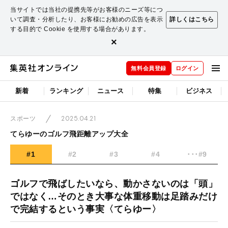
当サイトでは当社の提携先等がお客様のニーズ等につ
いて調査・分析したり、お客様にお勧めの広告を表示
詳しくはこちら
する目的で Cookie を使用する場合があります。
×
無料会員登録
ログイン
新着
ランキング
ニュース
特集
ビジネス
2025.04.21
スポーツ
てらゆーのゴルフ飛距離アップ大全
#1
#2
#3
#4
･･･#9
ゴルフで飛ばしたいなら、動かさないのは「頭」
ではなく…そのとき大事な体重移動は足踏みだけ
で完結するという事実〈てらゆー〉