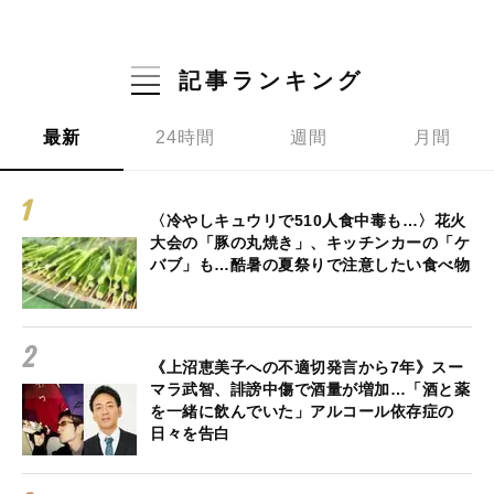
記事ランキング
最新
24時間
週間
月間
〈冷やしキュウリで510人食中毒も…〉花火
大会の「豚の丸焼き」、キッチンカーの「ケ
バブ」も…酷暑の夏祭りで注意したい食べ物
《上沼恵美子への不適切発言から7年》スー
マラ武智、誹謗中傷で酒量が増加…「酒と薬
を一緒に飲んでいた」アルコール依存症の
日々を告白