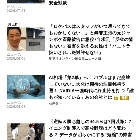
安全対策
ビジネス
2026.07.21
急上昇
「ロケバスはスタッフがいつ戻ってきて
もおかしくない…」と無罪主張の元ジャ
ンポケ斉藤被告に懲役7年求刑「反省の情
もない」被害を訴える女性は「ハニトラ
扱いされ…絶対許せない」
ニュース
2026.08.06
集英社オンライン編集部ニュース班
AI相場「第2幕」へ！ バブルはまだ崩壊
していない…大化け期待の注目銘柄５
選！ NVIDIA一強時代に終止符を打つ「誰
もが知っている」あの会社とは
有料
ニュース
石井僚一
2026.08.03
〈逆転＆勝ち越しの44.5％は7回以降〉7
イニング制導入で高校野球はどう変わ
る？ データが明らかにする“短縮”の弊害