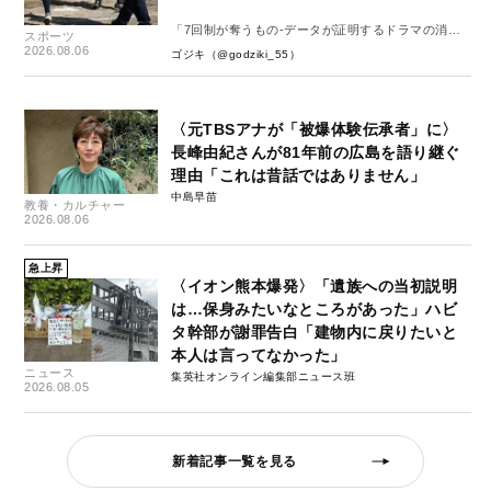
「7回制が奪うもの-データが証明するドラマの消
スポーツ
失-」
2026.08.06
ゴジキ（@godziki_55）
〈元TBSアナが「被爆体験伝承者」に〉
長峰由紀さんが81年前の広島を語り継ぐ
理由「これは昔話ではありません」
中島早苗
教養・カルチャー
2026.08.06
急上昇
〈イオン熊本爆発〉「遺族への当初説明
は…保身みたいなところがあった」ハビ
タ幹部が謝罪告白「建物内に戻りたいと
本人は言ってなかった」
ニュース
集英社オンライン編集部ニュース班
2026.08.05
新着記事一覧を見る