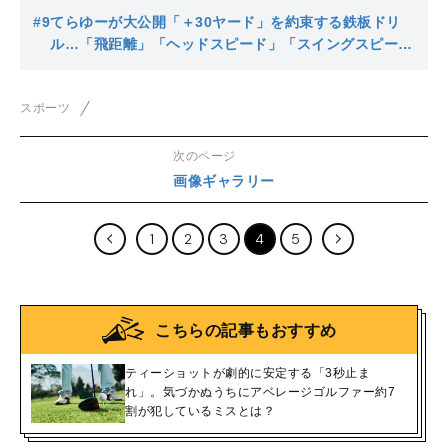
#9
てらゆーが大公開「＋30ヤード」を約束する鉄板ドリ
ル…「飛距離」「ヘッドスピード」「スイングスピー
ド」が自然とあがる２つの動きとは
スポーツ
次のページ
画像ギャラリー
1
2
3
4
5
こちらの記事もおすすめ
ティーショットが劇的に安定する「3秒止ま
れ」。気づかぬうちにアベレージゴルファー約7
割が犯しているミスとは？