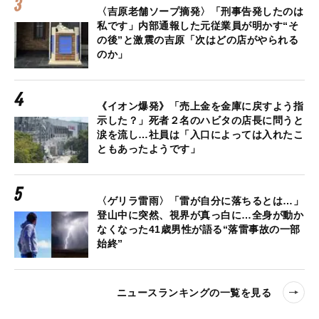
〈吉原老舗ソープ摘発〉「刑事告発したのは
私です」内部通報した元従業員が明かす“そ
の後”と激震の吉原「次はどの店がやられる
のか」
《イオン爆発》「売上金を金庫に戻すよう指
示した？」死者２名のハビタの店長に問うと
涙を流し…社員は「入口によっては入れたこ
ともあったようです」
〈ゲリラ雷雨〉「雷が自分に落ちるとは…」
登山中に突然、視界が真っ白に…全身が動か
なくなった41歳男性が語る“落雷事故の一部
始終”
ニュースランキングの一覧を見る