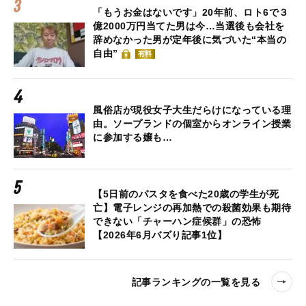
「もうお金はないです」20年前、ロト6で３
億2000万円当てた男は今…当選後も会社を
辞めなかった男が定年後に気づいた“本当の
自由”
有料
風俗店が現役女子大生だらけになっている理
由。ソープランドの個室からオンライン授業
に参加する嬢も…
【5日前のパスタを食べた20歳の学生が死
亡】電子レンジの再加熱での殺菌効果も期待
できない「チャーハン症候群」の恐怖
【2026年6月バズり記事1位】
記事ランキングの一覧を見る