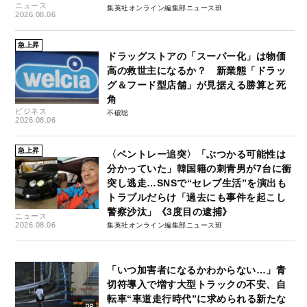
ニュース
集英社オンライン編集部ニュース班
2026.08.06
急上昇
ドラッグストアの「スーパー化」は物価
高の救世主になるか？ 新業態「ドラッ
グ＆フード型店舗」が見据える勝算と死
角
ビジネス
不破聡
2026.08.06
急上昇
〈ベントレー追突〉「ぶつかる可能性は
分かっていた」韓国籍の刺青男が7台に衝
突し逃走…SNSで“セレブ生活”を演出も
トラブルだらけ「過去にも事件を起こし
警察沙汰」《3度目の逮捕》
ニュース
2026.08.06
集英社オンライン編集部ニュース班
「いつ加害者になるかわからない…」青
切符導入で増す大型トラックの不安、自
転車“車道走行時代”に求められる新たな