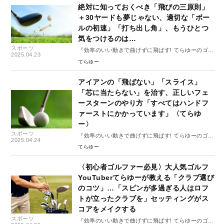
絶対に知っておくべき「飛びの三原則」
＋30ヤードも夢じゃない、適切な「ボー
ルの初速」「打ち出し角」、もうひとつ
気をつけるのは…
スポーツ
『効率のいい動きで曲げずに飛ばす! てらゆーのゴル
2025.04.23
フ飛距離アップ大全』#3
てらゆー
アイアンの「飛ばない」「スライス」
「芯に当たらない」を治す、正しいフェ
ースターンのやり方「すべてはハンドフ
ァーストにかかっています」〈てらゆ
ー〉
スポーツ
『効率のいい動きで曲げずに飛ばす! てらゆーのゴル
2025.04.24
フ飛距離アップ大全』#4
てらゆー
〈初心者ゴルファー必見〉大人気ゴルフ
YouTuberてらゆーが教える「クラブ選び
のコツ」…「スピンが多過ぎる人はロフ
トが立ったクラブを」セッティングがス
コアをメイクする
スポーツ
『効率のいい動きで曲げずに飛ばす! てらゆーのゴル