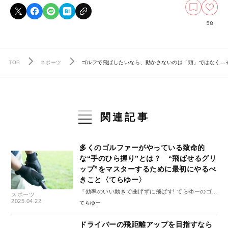
58
TOP
スポーツ
ゴルフで飛ばしたいなら、動かさないのは「頭」ではなく…
関連記事
多くのゴルファーがやっている致命的
な“手のひら握り”とは？ “飛ばせるグリ
ップ”をマスターするために最初にやるべ
きこと〈てらゆー〉
『効率のいい動きで曲げずに飛ばす! てらゆーのゴル
スポーツ
フ飛距離アップ大全』#2
2025.04.22
てらゆー
ドライバーの飛距離アップを目指すなら