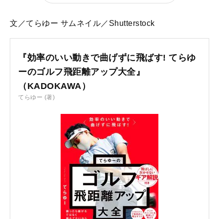
文／てらゆー サムネイル／Shutterstock
『効率のいい動きで曲げずに飛ばす! てらゆ
ーのゴルフ飛距離アップ大全』
（KADOKAWA）
てらゆー (著)