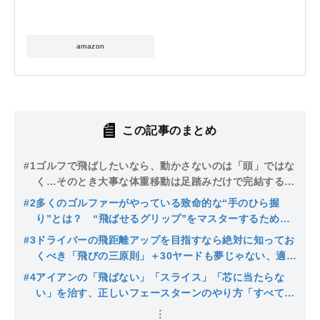
amazon
この記事のまとめ
#1
ゴルフで飛ばしたいなら、動かさないのは「頭」ではな
く…そのとき大事な体重移動は足踏みだけで完結すると
いう事実〈てらゆー〉
#2
多くのゴルファーがやっている致命的な“手のひら握
り”とは？ “飛ばせるグリップ”をマスターするために
最初にやるべきこと〈てらゆー〉
#3
ドライバーの飛距離アップを目指すなら絶対に知ってお
くべき「飛びの三原則」＋30ヤードも夢じゃない、適切
な「ボールの初速」「打ち出し角」、もうひとつ気をつ
#4
アイアンの「飛ばない」「スライス」「芯に当たらな
けるのは…
い」を治す、正しいフェースターンのやり方「すべては
ハンドファーストにかかっています」〈てらゆー〉