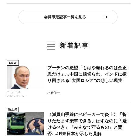
会員限定記事一覧を見る
新着記事
NEW
プーチンの絶望「もはや頼れるのは金正
恩だけ」…中国に値切られ、インドに振
り回される“大国ロシア”の悲しい現実
ニュース
小倉健一
2026.08.07
急上昇
〈満員山手線にベビーカーで炎上〉「折
りたたまず乗車できる」はずなのに「避
けるべき」「みんなで守るもの」と賛
否…JR東日本が示した見解