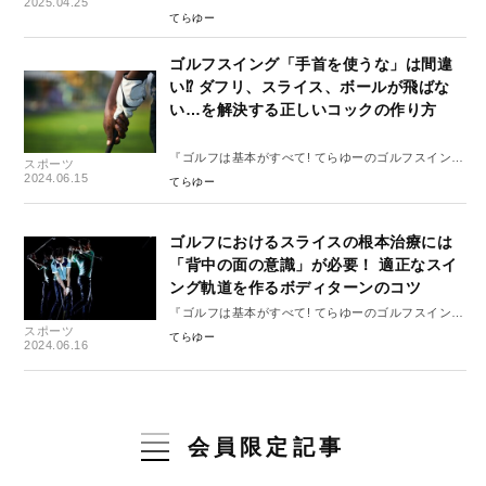
2025.04.25
フ飛距離アップ大全』#5
てらゆー
ゴルフスイング「手首を使うな」は間違
い⁉︎ ダフリ、スライス、ボールが飛ばな
い…を解決する正しいコックの作り方
『ゴルフは基本がすべて! てらゆーのゴルフスイング
スポーツ
大全』#1
2024.06.15
てらゆー
ゴルフにおけるスライスの根本治療には
「背中の面の意識」が必要！ 適正なスイ
ング軌道を作るボディターンのコツ
『ゴルフは基本がすべて! てらゆーのゴルフスイング
スポーツ
大全』#2
てらゆー
2024.06.16
会員限定記事