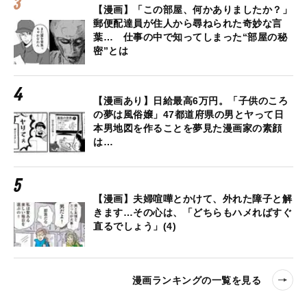
【漫画】「この部屋、何かありましたか？」
郵便配達員が住人から尋ねられた奇妙な言
葉… 仕事の中で知ってしまった“部屋の秘
密”とは
【漫画あり】日給最高6万円。「子供のころ
の夢は風俗嬢」47都道府県の男とヤって日
本男地図を作ることを夢見た漫画家の素顔
は…
【漫画】夫婦喧嘩とかけて、外れた障子と解
きます…その心は、「どちらもハメればすぐ
直るでしょう」(4)
漫画ランキングの一覧を見る