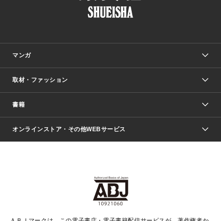
マンガ
取材・ファッション
少年マンガ
週刊少年ジャンプ
書籍
ファッション・美容
青年マンガ
ジャンプSQ.
Seventeen
週刊ヤングジャンプ
オンラインストア・その他WEBサービス
文芸・文庫・総合
芸能・情報・スポーツ
少女マンガ
Vジャンプ
non-no Web
ヤングジャンプ定期購読デジタル
すばる
Myojo
オンラインストア
りぼん
学芸・ノンフィクション・新書
最強ジャンプ
女性マンガ
@BAILA
ヤンジャン＋
小説すばる
週プレNEWS
マーガレット
集英社OTOコンテンツ
集英社 学芸編集部
少年ジャンプ＋
その他WEBサービス
クッキー
ライトノベル・ノベライズ
MAQUIA ONLINE
となりのヤングジャンプ
集英社 文芸ステーション
週プレ グラジャパ！
別冊マーガレット
SHUEISHA MANGA-ART HERITAGE
集英社 ビジネス書
ゼブラック
ココハナ
SHUEISHA ADNAVI
SPUR.JP
集英社Webマガジン Cobalt
グランドジャンプ
web 集英社文庫
キッズ
web Sportiva
マンガMee
ジャンプキャラクターズストア
集英社新書
ジャンプルーキー！
月刊オフィスユー
ＡＢＪマークは、この電子書店・電子書籍配信サービスが、著作権者か